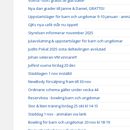
Vuxna -Stort grattis till gult bälte!
Nya dan grader till Janne & Daniel, GRATTIS!
Uppstartsläger för barn och ungdomar 9-10 januari - anm
GJKs nya café står nu öppet!
Styrelsen informerar november 2025
Julavslutning & uppstartsläger för barn och ungdomar
Judits Pokal 2025 sista deltävlingen avslutad
Johan veteran-VM vinnare!!!
Julfest vuxna lördag 20 dec
Städdagen 1 nov inställd
NewBody försäljning fram till 30 nov
Ordinarie schema gäller under vecka 44
Reservlista - bowling barn och ungdomar
Stor & liten träning lördag 25 okt kl 14-15
Städdag 1 nov - anmälan via länk
Bowling för barn och ungdomar 20 nov kl 18-19