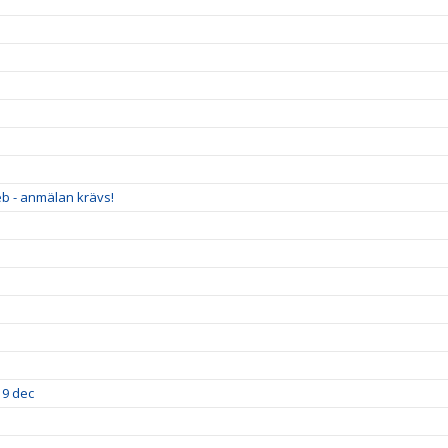
eb - anmälan krävs!
19 dec