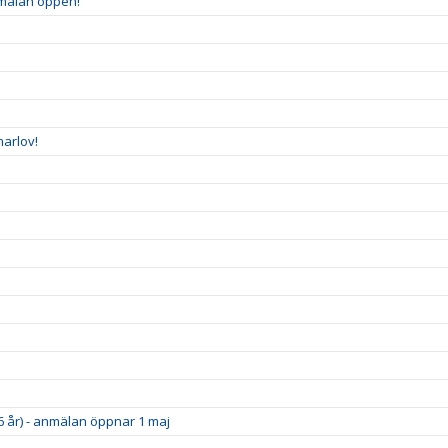
nmälan öppen!
arlov!
6 år) - anmälan öppnar 1 maj