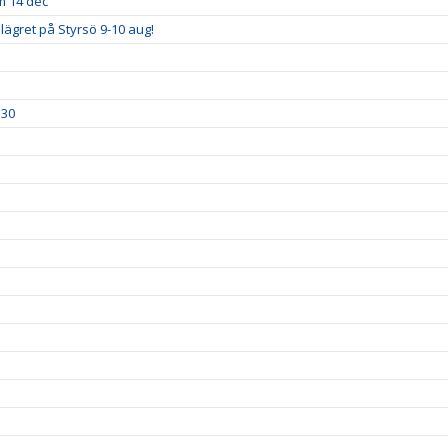
m 14 dec
lägret på Styrsö 9-10 aug!
.30