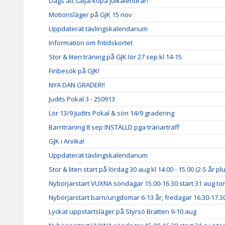
Dags att sälja/köpa julkalendrar!
Motionsläger på GJK 15 nov
Uppdaterat tävlingskalendarium
Information om fritidskortet
Stor & liten träning på GJK lör 27 sep kl 14-15
Finbesök på GJK!
NYA DAN GRADER!!
Judits Pokal 3 - 250913
Lör 13/9 Judits Pokal & sön 14/9 gradering
Barnträning 8 sep INSTÄLLD pga tränarträff
GJK i Arvika!
Uppdaterat tävlingskalendarium
Stor & liten start på lördag 30 aug kl 14.00 - 15.00 (2-5 år p
Nybörjarstart VUXNA söndagar 15.00-16.30 start 31 aug to
Nybörjarstart barn/ungdomar 6-13 år, fredagar 16.30-17.30
Lyckat uppstartsläger på Styrsö Bratten 9-10 aug