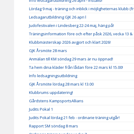
Info ledsagarutbildning 26 april - inställd!
Lördag 9 maj - träning och inblick i möjligheternas klubb (fr
Ledsagarutbildning GJK 26 apri l
Judofestivalen i Lindesberg 22-24 maj, häng på!
Träningsinformation före och efter påsk 2026, vecka 13 & 
Klubbmästerskap 2026 avgjort och klart 2026!
GJK Årsmöte 28 mars
Anmälan till KM söndag 29 mars är nu öppnad!
Ta hem dina kläder från lådan före 22 mars kl 15.00!
Info ledsagningsutbildning
GJK Årsmöte lördag 28 mars kl 13.00
Klubbrums uppdatering!
Gårdstens KampsportsAllians
Judits Pokal 1
Judits Pokal lördag 21 feb - ordinarie träning utgår!
Rapport SM söndag 8 mars