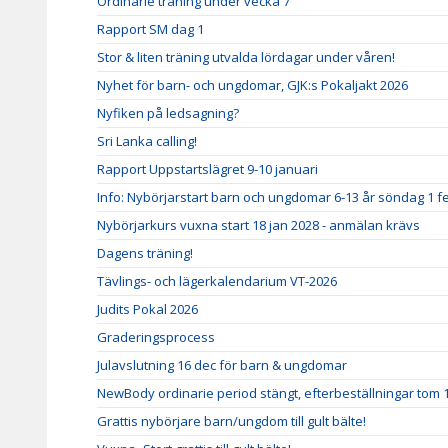
Ordinarie träning under vecka 7
Rapport SM dag 1
Stor & liten träning utvalda lördagar under våren!
Nyhet för barn- och ungdomar, GJK:s Pokaljakt 2026
Nyfiken på ledsagning?
Sri Lanka calling!
Rapport Uppstartslägret 9-10 januari
Info: Nybörjarstart barn och ungdomar 6-13 år söndag 1 f
Nybörjarkurs vuxna start 18 jan 2028 - anmälan krävs
Dagens träning!
Tävlings- och lägerkalendarium VT-2026
Judits Pokal 2026
Graderingsprocess
Julavslutning 16 dec för barn & ungdomar
NewBody ordinarie period stängt, efterbeställningar tom 
Grattis nybörjare barn/ungdom till gult bälte!