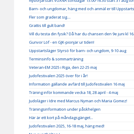
Nybörjarstart VUXNA söndagar 15.00-16.30 start 31 aug to
Barn- och ungdomar, häng med och anmäl er till Uppstarts
Fler som graderat sig....
Grattis till gult band!
Vill du testa din fysik? Då har du chansen den 9e juni kl 16
Gunvor Löf - en GJK-pionjär ur tiden!
Uppstartsläger Styrsö för barn- och ungdom, 9-10 aug
Terminsinfo & sommarträning
Veteran-EM 2025 i Riga, den 22-25 maj
Judofestivalen 2025 över för i år!
Information gällande avfärd till Judofestivalen 16 maj
Träning inför kommande vecka 18, 28 april - 4 maj
Judoläger i Idre med Marcus Nyman och Maria Gomez!
Träningsinformation under påskhelgen
Här är ett kort på måndagsgänget...
Judofestivalen 2025, 16-18 maj, häng med!