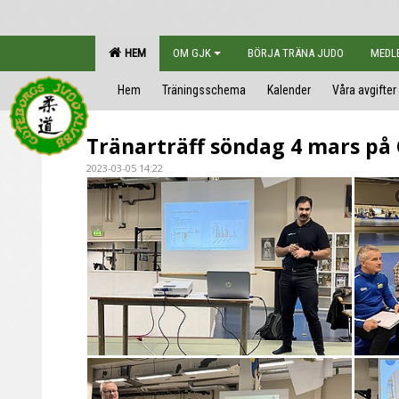
HEM
OM GJK
BÖRJA TRÄNA JUDO
MEDL
Hem
Träningsschema
Kalender
Våra avgifter
Tränarträff söndag 4 mars på 
2023-03-05 14:22