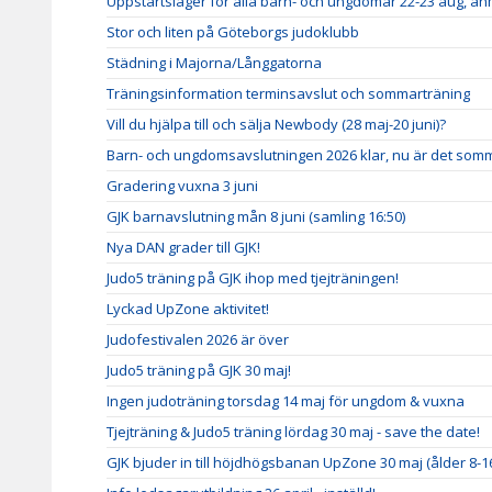
Uppstartsläger för alla barn- och ungdomar 22-23 aug, a
Stor och liten på Göteborgs judoklubb
Städning i Majorna/Långgatorna
Träningsinformation terminsavslut och sommarträning
Vill du hjälpa till och sälja Newbody (28 maj-20 juni)?
Barn- och ungdomsavslutningen 2026 klar, nu är det somm
Gradering vuxna 3 juni
GJK barnavslutning mån 8 juni (samling 16:50)
Nya DAN grader till GJK!
Judo5 träning på GJK ihop med tjejträningen!
Lyckad UpZone aktivitet!
Judofestivalen 2026 är över
Judo5 träning på GJK 30 maj!
Ingen judoträning torsdag 14 maj för ungdom & vuxna
Tjejträning & Judo5 träning lördag 30 maj - save the date!
GJK bjuder in till höjdhögsbanan UpZone 30 maj (ålder 8-1