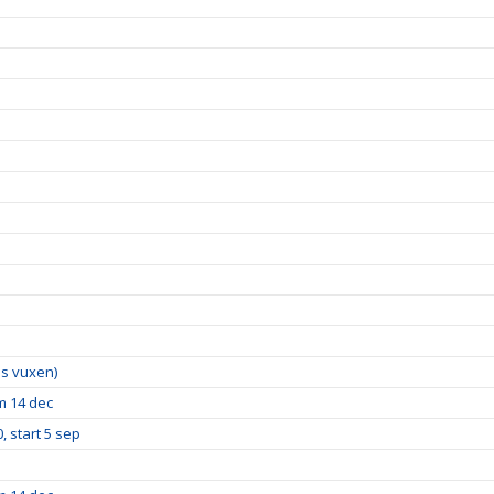
lus vuxen)
m 14 dec
, start 5 sep