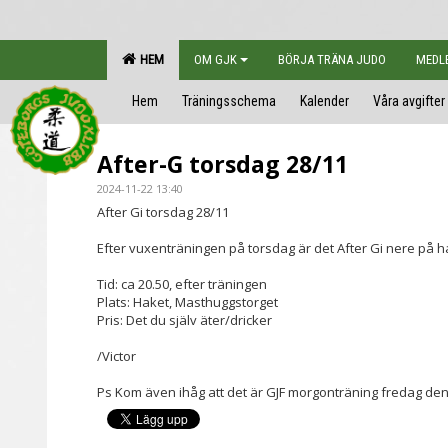
HEM
OM GJK
BÖRJA TRÄNA JUDO
MEDL
Hem
Träningsschema
Kalender
Våra avgifter
After-G torsdag 28/11
2024-11-22 13:40
After Gi torsdag 28/11
Efter vuxenträningen på torsdag är det After Gi nere på h
Tid: ca 20.50, efter träningen
Plats: Haket, Masthuggstorget
Pris: Det du själv äter/dricker
/Victor
Ps Kom även ihåg att det är GJF morgonträning fredag de