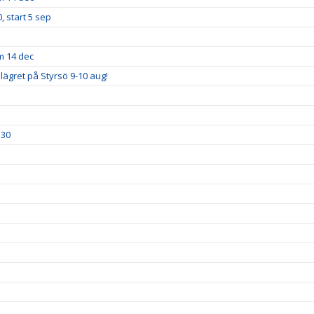
, start 5 sep
m 14 dec
lägret på Styrsö 9-10 aug!
.30