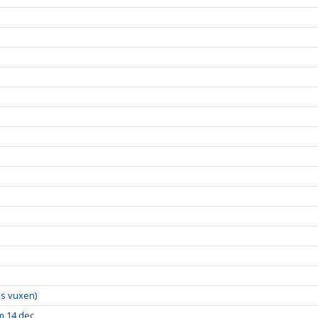
lus vuxen)
m 14 dec