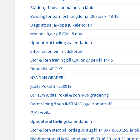
Städdag 1 nov - anmälan via länk
Bowling för barn och ungdomar 20 nov kl 18-19
Dags att sälja/köpa julkalendrar!
Motionsläger på GJK 15 nov
Uppdaterat tävlingskalendarium
Information om fritidskortet
Stor & liten träning på GJK lör 27 sep kl 14-15
Finbesök på GJK!
NYA DAN GRADER!!
Judits Pokal 3 - 250913
Lör 13/9 Judits Pokal & sön 14/9 gradering
Barnträning 8 sep INSTÄLLD pga tränarträff
GJK i Arvika!
Uppdaterat tävlingskalendarium
Stor & liten start på lördag 30 aug kl 14.00 - 15.00 (2-5 år p
Nybörjarstart VUXNA söndagar 15.00-16.30 start 31 aug to