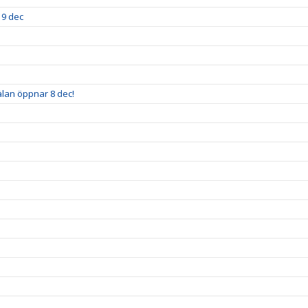
19 dec
älan öppnar 8 dec!