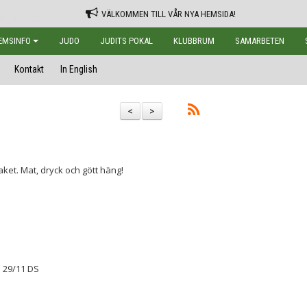
VÄLKOMMEN TILL VÅR NYA HEMSIDA!
EMSINFO
JUDO
JUDITS POKAL
KLUBBRUM
SAMARBETEN
Kontakt
In English
<
>
aket. Mat, dryck och gött häng!
n 29/11 DS