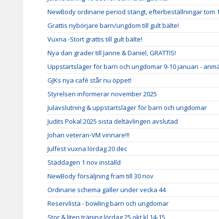
NewBody ordinarie period stängt, efterbeställningar tom 
Grattis nybörjare barn/ungdom till gult bälte!
Vuxna -Stort grattis till gult bälte!
Nya dan grader till Janne & Daniel, GRATTIS!
Uppstartsläger för barn och ungdomar 9-10 januari - anm
GJKs nya café står nu öppet!
Styrelsen informerar november 2025
Julavslutning & uppstartsläger för barn och ungdomar
Judits Pokal 2025 sista deltävlingen avslutad
Johan veteran-VM vinnare!!!
Julfest vuxna lördag 20 dec
Städdagen 1 nov inställd
NewBody försäljning fram till 30 nov
Ordinarie schema gäller under vecka 44
Reservlista - bowling barn och ungdomar
Stor & liten träning lördag 25 okt kl 14-15