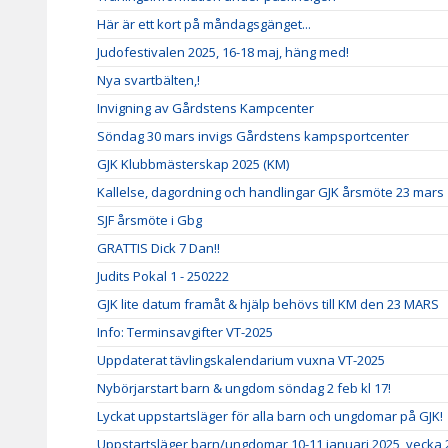
Här är ett kort på måndagsgänget...
Judofestivalen 2025, 16-18 maj, häng med!
Nya svartbälten,!
Invigning av Gårdstens Kampcenter
Söndag 30 mars invigs Gårdstens kampsportcenter
GJK Klubbmästerskap 2025 (KM)
Kallelse, dagordning och handlingar GJK årsmöte 23 mars
SJF årsmöte i Gbg
GRATTIS Dick 7 Dan!!
Judits Pokal 1 - 250222
GJK lite datum framåt & hjälp behövs till KM den 23 MARS
Info: Terminsavgifter VT-2025
Uppdaterat tävlingskalendarium vuxna VT-2025
Nybörjarstart barn & ungdom söndag 2 feb kl 17!
Lyckat uppstartsläger för alla barn och ungdomar på GJK!
Uppstartsläger barn/ungdomar 10-11 januari 2025, vecka 