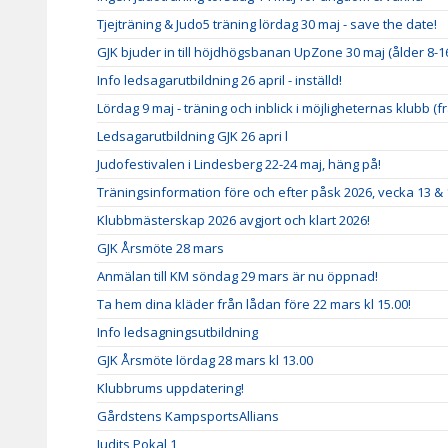
Tjejträning & Judo5 träning lördag 30 maj - save the date!
GJK bjuder in till höjdhögsbanan UpZone 30 maj (ålder 8-1
Info ledsagarutbildning 26 april - inställd!
Lördag 9 maj - träning och inblick i möjligheternas klubb (fr
Ledsagarutbildning GJK 26 apri l
Judofestivalen i Lindesberg 22-24 maj, häng på!
Träningsinformation före och efter påsk 2026, vecka 13 & 
Klubbmästerskap 2026 avgjort och klart 2026!
GJK Årsmöte 28 mars
Anmälan till KM söndag 29 mars är nu öppnad!
Ta hem dina kläder från lådan före 22 mars kl 15.00!
Info ledsagningsutbildning
GJK Årsmöte lördag 28 mars kl 13.00
Klubbrums uppdatering!
Gårdstens KampsportsAllians
Judits Pokal 1