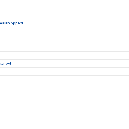
nmälan öppen!
arlov!