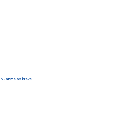
eb - anmälan krävs!