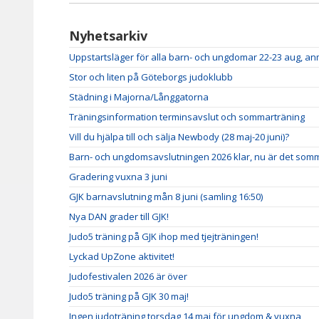
Nyhetsarkiv
Uppstartsläger för alla barn- och ungdomar 22-23 aug, a
Stor och liten på Göteborgs judoklubb
Städning i Majorna/Långgatorna
Träningsinformation terminsavslut och sommarträning
Vill du hjälpa till och sälja Newbody (28 maj-20 juni)?
Barn- och ungdomsavslutningen 2026 klar, nu är det somm
Gradering vuxna 3 juni
GJK barnavslutning mån 8 juni (samling 16:50)
Nya DAN grader till GJK!
Judo5 träning på GJK ihop med tjejträningen!
Lyckad UpZone aktivitet!
Judofestivalen 2026 är över
Judo5 träning på GJK 30 maj!
Ingen judoträning torsdag 14 maj för ungdom & vuxna