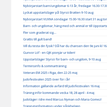
Nybörjarstart barn/ungdomar 6-13 år, fredagar 16.30-17.30
Lyckat uppstartsläger på Styrsö Bratten 9-10 aug
Nybörjarstart VUXNA söndagar 15.00-16.30 start 31 aug to
Barn- och ungdomar, häng med och anmäl er till Uppstarts
Fler som graderat sig....
Grattis till gult band!
Vill du testa din fysik? Då har du chansen den 9e juni kl 16
Gunvor Löf - en GJK-pionjär ur tiden!
Uppstartsläger Styrsö för barn- och ungdom, 9-10 aug
Terminsinfo & sommarträning
Veteran-EM 2025 i Riga, den 22-25 maj
Judofestivalen 2025 över för i år!
Information gällande avfärd till Judofestivalen 16 maj
Träning inför kommande vecka 18, 28 april - 4 maj
Judoläger i Idre med Marcus Nyman och Maria Gomez!
Träningsinformation under påskhelgen