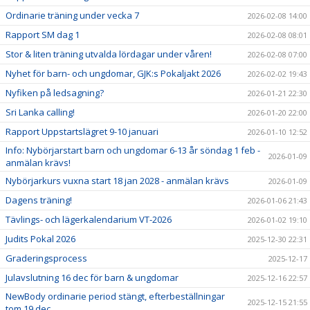
Ordinarie träning under vecka 7
2026-02-08 14:00
Rapport SM dag 1
2026-02-08 08:01
Stor & liten träning utvalda lördagar under våren!
2026-02-08 07:00
Nyhet för barn- och ungdomar, GJK:s Pokaljakt 2026
2026-02-02 19:43
Nyfiken på ledsagning?
2026-01-21 22:30
Sri Lanka calling!
2026-01-20 22:00
Rapport Uppstartslägret 9-10 januari
2026-01-10 12:52
Info: Nybörjarstart barn och ungdomar 6-13 år söndag 1 feb -
2026-01-09
anmälan krävs!
Nybörjarkurs vuxna start 18 jan 2028 - anmälan krävs
2026-01-09
Dagens träning!
2026-01-06 21:43
Tävlings- och lägerkalendarium VT-2026
2026-01-02 19:10
Judits Pokal 2026
2025-12-30 22:31
Graderingsprocess
2025-12-17
Julavslutning 16 dec för barn & ungdomar
2025-12-16 22:57
NewBody ordinarie period stängt, efterbeställningar
2025-12-15 21:55
tom 19 dec