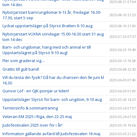
2025-08-21 07:04
tom 14 dec
Nybörjarstart barn/ungdomar 6-13 år, fredagar 16.30-
2025-08-10 21:25
17.30, start 5 sep
Lyckat uppstartsläger på Styrsö Bratten 9-10 aug
2025-08-10 21:00
Nybörjarstart VUXNA söndagar 15.00-16.30 start 31 aug
2025-07-23 07:57
tom 14 dec
Barn- och ungdomar, häng med och anmäl er till
2025-06-23 19:49
Uppstartslägret på Styrsö 9-10 aug!
Fler som graderat sig....
2025-06-15 19:28
Grattis till gult band!
2025-06-08 22:43
Vill du testa din fysik? Då har du chansen den 9e juni kl
2025-06-05 07:40
16.30
Gunvor Löf - en GJK-pionjär ur tiden!
2025-06-03 01:00
Uppstartsläger Styrsö för barn- och ungdom, 9-10 aug
2025-05-30 14:23
Terminsinfo & sommarträning
2025-05-26 07:07
Veteran-EM 2025 i Riga, den 22-25 maj
2025-05-24 07:26
Judofestivalen 2025 över för i år!
2025-05-19 19:06
Information gällande avfärd till Judofestivalen 16 maj
2025-05-05 21:22