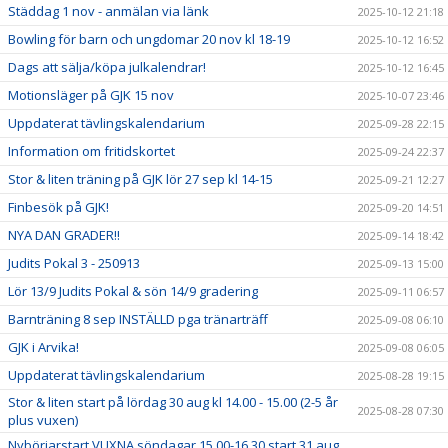
Städdag 1 nov - anmälan via länk
2025-10-12 21:18
Bowling för barn och ungdomar 20 nov kl 18-19
2025-10-12 16:52
Dags att sälja/köpa julkalendrar!
2025-10-12 16:45
Motionsläger på GJK 15 nov
2025-10-07 23:46
Uppdaterat tävlingskalendarium
2025-09-28 22:15
Information om fritidskortet
2025-09-24 22:37
Stor & liten träning på GJK lör 27 sep kl 14-15
2025-09-21 12:27
Finbesök på GJK!
2025-09-20 14:51
NYA DAN GRADER!!
2025-09-14 18:42
Judits Pokal 3 - 250913
2025-09-13 15:00
Lör 13/9 Judits Pokal & sön 14/9 gradering
2025-09-11 06:57
Barnträning 8 sep INSTÄLLD pga tränarträff
2025-09-08 06:10
GJK i Arvika!
2025-09-08 06:05
Uppdaterat tävlingskalendarium
2025-08-28 19:15
Stor & liten start på lördag 30 aug kl 14.00 - 15.00 (2-5 år
2025-08-28 07:30
plus vuxen)
Nybörjarstart VUXNA söndagar 15.00-16.30 start 31 aug