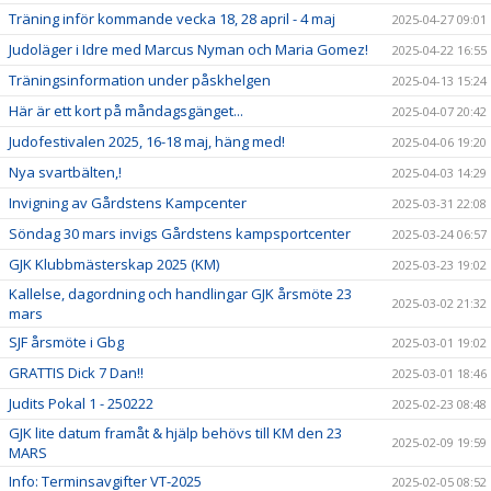
Träning inför kommande vecka 18, 28 april - 4 maj
2025-04-27 09:01
Judoläger i Idre med Marcus Nyman och Maria Gomez!
2025-04-22 16:55
Träningsinformation under påskhelgen
2025-04-13 15:24
Här är ett kort på måndagsgänget...
2025-04-07 20:42
Judofestivalen 2025, 16-18 maj, häng med!
2025-04-06 19:20
Nya svartbälten,!
2025-04-03 14:29
Invigning av Gårdstens Kampcenter
2025-03-31 22:08
Söndag 30 mars invigs Gårdstens kampsportcenter
2025-03-24 06:57
GJK Klubbmästerskap 2025 (KM)
2025-03-23 19:02
Kallelse, dagordning och handlingar GJK årsmöte 23
2025-03-02 21:32
mars
SJF årsmöte i Gbg
2025-03-01 19:02
GRATTIS Dick 7 Dan!!
2025-03-01 18:46
Judits Pokal 1 - 250222
2025-02-23 08:48
GJK lite datum framåt & hjälp behövs till KM den 23
2025-02-09 19:59
MARS
Info: Terminsavgifter VT-2025
2025-02-05 08:52