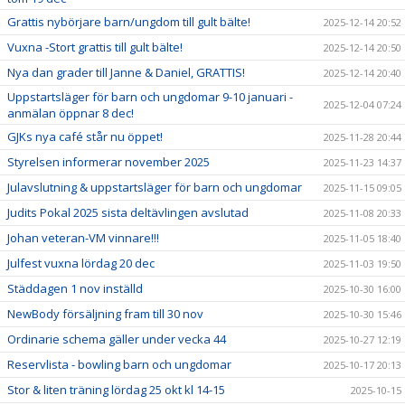
Grattis nybörjare barn/ungdom till gult bälte!
2025-12-14 20:52
Vuxna -Stort grattis till gult bälte!
2025-12-14 20:50
Nya dan grader till Janne & Daniel, GRATTIS!
2025-12-14 20:40
Uppstartsläger för barn och ungdomar 9-10 januari -
2025-12-04 07:24
anmälan öppnar 8 dec!
GJKs nya café står nu öppet!
2025-11-28 20:44
Styrelsen informerar november 2025
2025-11-23 14:37
Julavslutning & uppstartsläger för barn och ungdomar
2025-11-15 09:05
Judits Pokal 2025 sista deltävlingen avslutad
2025-11-08 20:33
Johan veteran-VM vinnare!!!
2025-11-05 18:40
Julfest vuxna lördag 20 dec
2025-11-03 19:50
Städdagen 1 nov inställd
2025-10-30 16:00
NewBody försäljning fram till 30 nov
2025-10-30 15:46
Ordinarie schema gäller under vecka 44
2025-10-27 12:19
Reservlista - bowling barn och ungdomar
2025-10-17 20:13
Stor & liten träning lördag 25 okt kl 14-15
2025-10-15