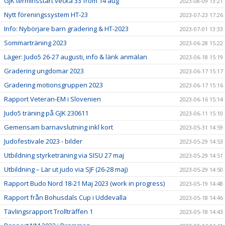
GJK terminsstart vecka 33 from 14 aug
2023-08-09 13:21
Nytt föreningssystem HT-23
2023-07-23 17:26
Info: Nybörjare barn gradering & HT-2023
2023-07-01 13:33
Sommarträning 2023
2023-06-28 15:22
Läger: Judo5 26-27 augusti, info & länk anmälan
2023-06-18 15:19
Gradering ungdomar 2023
2023-06-17 15:17
Gradering motionsgruppen 2023
2023-06-17 15:16
Rapport Veteran-EM i Slovenien
2023-06-16 15:14
Judo5 träning på GJK 230611
2023-06-11 15:10
Gemensam barnavslutning inkl kort
2023-05-31 14:59
Judofestivale 2023 - bilder
2023-05-29 14:53
Utbildning styrketräning via SISU 27 maj
2023-05-29 14:51
Utbildning – Lär ut judo via SJF (26-28 maj)
2023-05-29 14:50
Rapport Budo Nord 18-21 Maj 2023 (work in progress)
2023-05-19 14:48
Rapport från Bohusdals Cup i Uddevalla
2023-05-18 14:46
Tävlingsrapport Trollträffen 1
2023-05-18 14:43