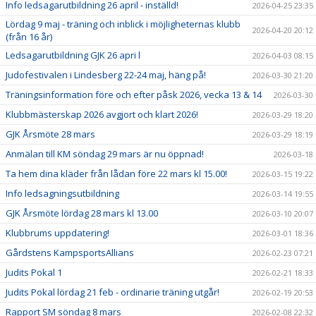
Info ledsagarutbildning 26 april - inställd!
2026-04-25 23:35
Lördag 9 maj - träning och inblick i möjligheternas klubb
2026-04-20 20:12
(från 16 år)
Ledsagarutbildning GJK 26 apri l
2026-04-03 08:15
Judofestivalen i Lindesberg 22-24 maj, häng på!
2026-03-30 21:20
Träningsinformation före och efter påsk 2026, vecka 13 & 14
2026-03-30
Klubbmästerskap 2026 avgjort och klart 2026!
2026-03-29 18:20
GJK Årsmöte 28 mars
2026-03-29 18:19
Anmälan till KM söndag 29 mars är nu öppnad!
2026-03-18
Ta hem dina kläder från lådan före 22 mars kl 15.00!
2026-03-15 19:22
Info ledsagningsutbildning
2026-03-14 19:55
GJK Årsmöte lördag 28 mars kl 13.00
2026-03-10 20:07
Klubbrums uppdatering!
2026-03-01 18:36
Gårdstens KampsportsAllians
2026-02-23 07:21
Judits Pokal 1
2026-02-21 18:33
Judits Pokal lördag 21 feb - ordinarie träning utgår!
2026-02-19 20:53
Rapport SM söndag 8 mars
2026-02-08 22:32