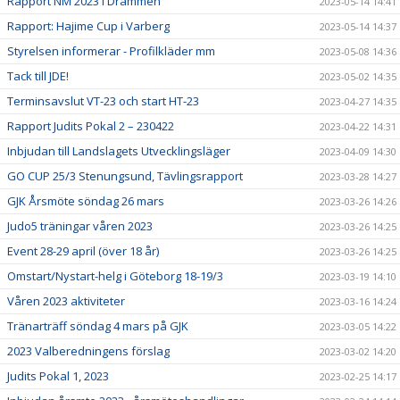
Rapport NM 2023 i Drammen
2023-05-14 14:41
Rapport: Hajime Cup i Varberg
2023-05-14 14:37
Styrelsen informerar - Profilkläder mm
2023-05-08 14:36
Tack till JDE!
2023-05-02 14:35
Terminsavslut VT-23 och start HT-23
2023-04-27 14:35
Rapport Judits Pokal 2 – 230422
2023-04-22 14:31
Inbjudan till Landslagets Utvecklingsläger
2023-04-09 14:30
GO CUP 25/3 Stenungsund, Tävlingsrapport
2023-03-28 14:27
GJK Årsmöte söndag 26 mars
2023-03-26 14:26
Judo5 träningar våren 2023
2023-03-26 14:25
Event 28-29 april (över 18 år)
2023-03-26 14:25
Omstart/Nystart-helg i Göteborg 18-19/3
2023-03-19 14:10
Våren 2023 aktiviteter
2023-03-16 14:24
Tränarträff söndag 4 mars på GJK
2023-03-05 14:22
2023 Valberedningens förslag
2023-03-02 14:20
Judits Pokal 1, 2023
2023-02-25 14:17