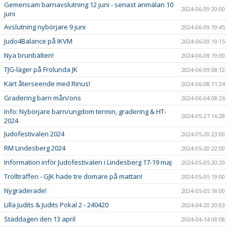
Gemensam barnavslutning 12 juni - senast anmälan 10
2024-06-09 20:00
juni
Avslutning nybörjare 9 juni
2024-06-09 19:45
Judo4Balance på IKVM
2024-06-09 19:15
Nya brunbälten!
2024-06-09 19:00
TJG-läger på Frölunda JK
2024-06-09 08:12
Kärt återseende med Rinus!
2024-06-08 11:24
Gradering barn mån/ons
2024-06-04 08:26
Info: Nybörjare barn/ungdom termin, gradering & HT-
2024-05-27 16:28
2024
Judofestivalen 2024
2024-05-20 23:00
RM Lindesberg 2024
2024-05-20 22:00
Information inför Judofestivalen i Lindesberg 17-19 maj
2024-05-05 20:20
Trollträffen - GJK hade tre domare på mattan!
2024-05-05 19:00
Nygraderade!
2024-05-05 18:00
Lilla Judits & Judits Pokal 2 - 240420
2024-04-20 20:03
Städdagen den 13 april
2024-04-14 08:08