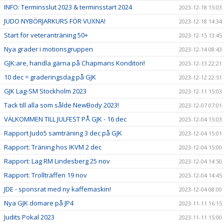
INFO: Terminsslut 2023 & terminsstart 2024
2023-12-18 15:03
JUDO NYBÖRJARKURS FÖR VUXNA!
2023-12-18 14:34
Start för veteranträning 50+
2023-12-15 13:45
Nya grader i motionsgruppen
2023-12-14 08:43
GJK:are, handla gärna på Chapmans Konditori!
2023-12-13 22:21
10 dec = graderingsdag på GJK
2023-12-12 22:51
GJK Lag-SM Stockholm 2023
2023-12-11 15:03
Tack till alla som sålde NewBody 2023!
2023-12-07 07:01
VÄLKOMMEN TILL JULFEST PÅ GJK - 16 dec
2023-12-04 15:03
Rapport Judo5 samträning 3 dec på GJK
2023-12-04 15:01
Rapport: Träning hos IKVM 2 dec
2023-12-04 15:00
Rapport: Lag RM Lindesberg 25 nov
2023-12-04 14:50
Rapport: Trollträffen 19 nov
2023-12-04 14:45
JDE - sponsrat med ny kaffemaskin!
2023-12-04 08:00
Nya GJK domare på JP4
2023-11-11 16:15
Judits Pokal 2023
2023-11-11 15:00