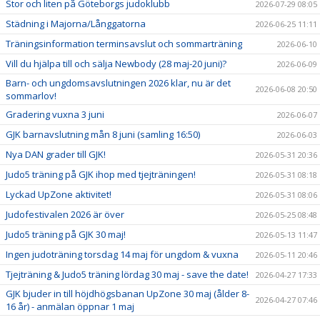
Stor och liten på Göteborgs judoklubb
2026-07-29 08:05
Städning i Majorna/Långgatorna
2026-06-25 11:11
Träningsinformation terminsavslut och sommarträning
2026-06-10
Vill du hjälpa till och sälja Newbody (28 maj-20 juni)?
2026-06-09
Barn- och ungdomsavslutningen 2026 klar, nu är det
2026-06-08 20:50
sommarlov!
Gradering vuxna 3 juni
2026-06-07
GJK barnavslutning mån 8 juni (samling 16:50)
2026-06-03
Nya DAN grader till GJK!
2026-05-31 20:36
Judo5 träning på GJK ihop med tjejträningen!
2026-05-31 08:18
Lyckad UpZone aktivitet!
2026-05-31 08:06
Judofestivalen 2026 är över
2026-05-25 08:48
Judo5 träning på GJK 30 maj!
2026-05-13 11:47
Ingen judoträning torsdag 14 maj för ungdom & vuxna
2026-05-11 20:46
Tjejträning & Judo5 träning lördag 30 maj - save the date!
2026-04-27 17:33
GJK bjuder in till höjdhögsbanan UpZone 30 maj (ålder 8-
2026-04-27 07:46
16 år) - anmälan öppnar 1 maj