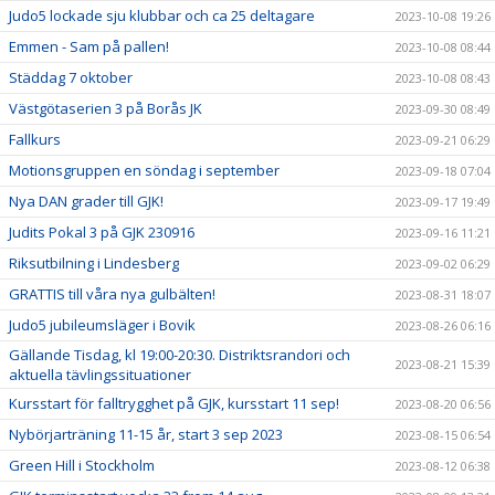
Judo5 lockade sju klubbar och ca 25 deltagare
2023-10-08 19:26
Emmen - Sam på pallen!
2023-10-08 08:44
Städdag 7 oktober
2023-10-08 08:43
Västgötaserien 3 på Borås JK
2023-09-30 08:49
Fallkurs
2023-09-21 06:29
Motionsgruppen en söndag i september
2023-09-18 07:04
Nya DAN grader till GJK!
2023-09-17 19:49
Judits Pokal 3 på GJK 230916
2023-09-16 11:21
Riksutbilning i Lindesberg
2023-09-02 06:29
GRATTIS till våra nya gulbälten!
2023-08-31 18:07
Judo5 jubileumsläger i Bovik
2023-08-26 06:16
Gällande Tisdag, kl 19:00-20:30. Distriktsrandori och
2023-08-21 15:39
aktuella tävlingssituationer
Kursstart för falltrygghet på GJK, kursstart 11 sep!
2023-08-20 06:56
Nybörjarträning 11-15 år, start 3 sep 2023
2023-08-15 06:54
Green Hill i Stockholm
2023-08-12 06:38