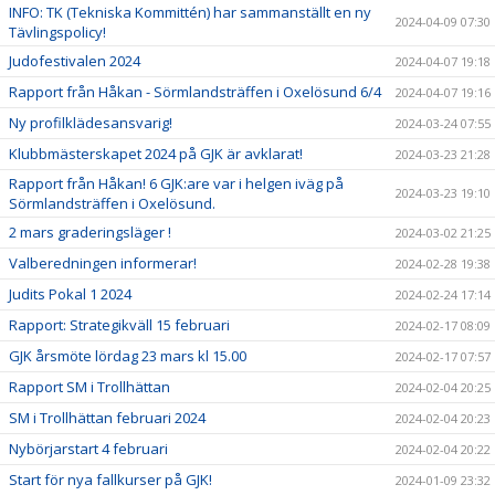
INFO: TK (Tekniska Kommittén) har sammanställt en ny
2024-04-09 07:30
Tävlingspolicy!
Judofestivalen 2024
2024-04-07 19:18
Rapport från Håkan - Sörmlandsträffen i Oxelösund 6/4
2024-04-07 19:16
Ny profilklädesansvarig!
2024-03-24 07:55
Klubbmästerskapet 2024 på GJK är avklarat!
2024-03-23 21:28
Rapport från Håkan! 6 GJK:are var i helgen iväg på
2024-03-23 19:10
Sörmlandsträffen i Oxelösund.
2 mars graderingsläger !
2024-03-02 21:25
Valberedningen informerar!
2024-02-28 19:38
Judits Pokal 1 2024
2024-02-24 17:14
Rapport: Strategikväll 15 februari
2024-02-17 08:09
GJK årsmöte lördag 23 mars kl 15.00
2024-02-17 07:57
Rapport SM i Trollhättan
2024-02-04 20:25
SM i Trollhättan februari 2024
2024-02-04 20:23
Nybörjarstart 4 februari
2024-02-04 20:22
Start för nya fallkurser på GJK!
2024-01-09 23:32