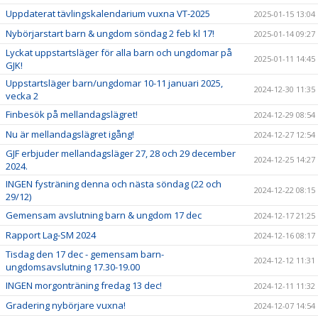
Uppdaterat tävlingskalendarium vuxna VT-2025
2025-01-15 13:04
Nybörjarstart barn & ungdom söndag 2 feb kl 17!
2025-01-14 09:27
Lyckat uppstartsläger för alla barn och ungdomar på
2025-01-11 14:45
GJK!
Uppstartsläger barn/ungdomar 10-11 januari 2025,
2024-12-30 11:35
vecka 2
Finbesök på mellandagslägret!
2024-12-29 08:54
Nu är mellandagslägret igång!
2024-12-27 12:54
GJF erbjuder mellandagsläger 27, 28 och 29 december
2024-12-25 14:27
2024.
INGEN fysträning denna och nästa söndag (22 och
2024-12-22 08:15
29/12)
Gemensam avslutning barn & ungdom 17 dec
2024-12-17 21:25
Rapport Lag-SM 2024
2024-12-16 08:17
Tisdag den 17 dec - gemensam barn-
2024-12-12 11:31
ungdomsavslutning 17.30-19.00
INGEN morgonträning fredag 13 dec!
2024-12-11 11:32
Gradering nybörjare vuxna!
2024-12-07 14:54