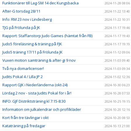
Funktionärer till Lag-SM 14 dec Kungsbacka
2024-11-28 08:06
After-G torsdag 28/11
2024-11-22 13:40
Info: RM 23 nov i Lindesberg
2024-11-22 10:31
TJG på Frölunda på JK
2024-11-17 19:46
Rapport: Staffanstorp Judo Games (hämtat från FB)
2024-11-17 19:43
Judo5 föreläsning & träning på FJK
2024-11-17 19:19
Judo5 träning 17/11 på Frölunda JK
2024-11-12 09:06
Vuxen motion samträning & after-gi 9 nov
2024-11-03 09:40
Två nya domarlicenser!
2024-11-03 09:34
Judits Pokal 4 / Lilla JP 2
2024-11-02 12:36
Rapport GJK i Nederländerna (okt-24)
2024-10-30 06:23
Lördag 2 nov - sista Judits Pokal för i år!
2024-10-28 07:53
INFO: GJF Distriktsträning kl 7:15-8:30
2024-10-25 19:15
Information om julkalendrar och profilkläder
2024-10-20 12:16
Kort från tre tävlingar i okt
2024-10-20 08:53
Kataträning på fredagar
2024-10-13 21:00