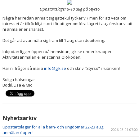
Uppstartsläger 9-10 aug på Styrsö
Några har redan anmält sig (jättekul tycker vi) men för att veta om
intresset är tillräckligt stort för att genomföra lägret i aug önskar vi att
ni anmäler er snarast.
Det går att avanmäla sig fram till 1 aug utan debitering.
Inbjudan ligger öppen på hemsidan, gjk.se under knappen
Aktivitetsanmälan eller scanna QR-koden.
Har ni frågor så maila
info@gjk.se
och skriv ”Styrsö” i rubriken!
Soliga hälsningar
Bodil, Lisa & Mio
Nyhetsarkiv
Uppstartsläger för alla barn- och ungdomar 22-23 aug,
2026-08-01 07:00
anmälan öppen!