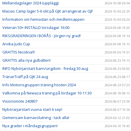
Mellandagsläger 2024 (upplägg)
2024-10-08 06:54
Macias Camp läger 5-6 okt på GJK arrangerat av GJF
2024-10-06 22:29
Information om hemsidan och medlemsappen
2024-10-06 06:26
Veteran 50+ INSTÄLLD torsdagar 16:00
2024-09-08 19:20
RIKSGRADERINGEN I BORÅS - Jörgen ny grad!
2024-09-08 19:14
Arvika Judo Cup
2024-09-08 19:13
GRATTIS Nicolina!!!
2024-09-06 19:51
GRATTIS alla nya gulbälten!
2024-08-25 19:15
INFO Nybörjarstart barn/ungdom - fredag 30 aug
2024-08-25 09:00
TränarTräff på GJK 24 aug
2024-08-25 08:17
Info Motionsgruppen träning hösten 2024
2024-08-23 07:25
Välkomna på Newaza träning på lördagar 10-11:30
2024-08-18 08:13
Visionsmöte 240807
2024-08-07 23:59
Nybörarjarstart vuxna start 6 sep!
2024-08-07 10:56
Gemensam barnavslutning - tack alla!
2024-06-12 21:02
Nya grader i måndagsgruppen!
2024-06-10 19:45