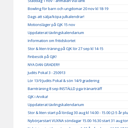
Städdag 1 nov - anmälan via länk
Bowling för barn och ungdomar 20 nov kl 18-19
Dags att sälja/köpa julkalendrar!
Motionsläger på GJK 15 nov
Uppdaterat tävlingskalendarium
Information om fritidskortet
Stor & liten träning på GJK lör 27 sep kl 14-15
Finbesök på GJK!
NYA DAN GRADER!!
Judits Pokal 3 - 250913
Lör 13/9 Judits Pokal & sön 14/9 gradering
Barnträning 8 sep INSTÄLLD pga tränarträff
GJK i Arvika!
Uppdaterat tävlingskalendarium
Stor & liten start på lördag 30 aug kl 14.00 - 15.00 (2-5 år p
Nybörjarstart VUXNA söndagar 15.00-16.30 start 31 aug to