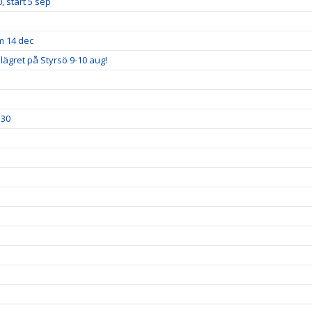
, start 5 sep
m 14 dec
lägret på Styrsö 9-10 aug!
.30