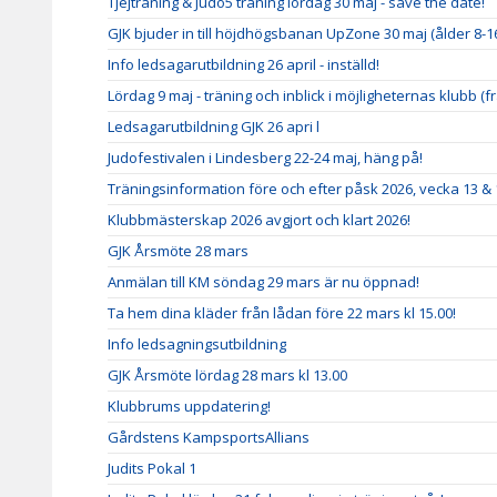
Tjejträning & Judo5 träning lördag 30 maj - save the date!
GJK bjuder in till höjdhögsbanan UpZone 30 maj (ålder 8-1
Info ledsagarutbildning 26 april - inställd!
Lördag 9 maj - träning och inblick i möjligheternas klubb (fr
Ledsagarutbildning GJK 26 apri l
Judofestivalen i Lindesberg 22-24 maj, häng på!
Träningsinformation före och efter påsk 2026, vecka 13 & 
Klubbmästerskap 2026 avgjort och klart 2026!
GJK Årsmöte 28 mars
Anmälan till KM söndag 29 mars är nu öppnad!
Ta hem dina kläder från lådan före 22 mars kl 15.00!
Info ledsagningsutbildning
GJK Årsmöte lördag 28 mars kl 13.00
Klubbrums uppdatering!
Gårdstens KampsportsAllians
Judits Pokal 1