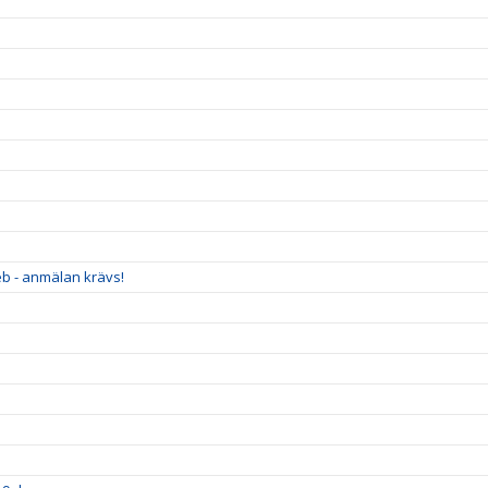
eb - anmälan krävs!