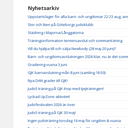
Nyhetsarkiv
Uppstartsläger för alla barn- och ungdomar 22-23 aug, a
Stor och liten på Göteborgs judoklubb
Städning i Majorna/Långgatorna
Träningsinformation terminsavslut och sommarträning
Vill du hjälpa till och sälja Newbody (28 maj-20 juni)?
Barn- och ungdomsavslutningen 2026 klar, nu är det somm
Gradering vuxna 3 juni
GJK barnavslutning mån 8 juni (samling 16:50)
Nya DAN grader till GJK!
Judo5 träning på GJK ihop med tjejträningen!
Lyckad UpZone aktivitet!
Judofestivalen 2026 är över
Judo5 träning på GJK 30 maj!
Ingen judoträning torsdag 14 maj för ungdom & vuxna