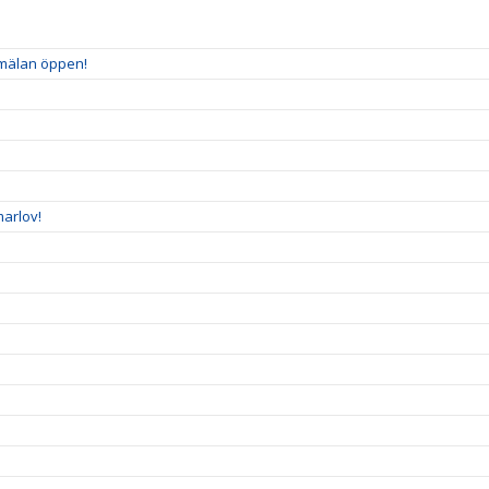
nmälan öppen!
arlov!