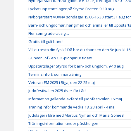
Nybörjarstart barn/ungdomar 6-13 år, fredagar 16.30-17.30
Lyckat uppstartsläger på Styrsö Bratten 9-10 aug
Nybörjarstart VUXNA söndagar 15.00-16.30 start 31 aug to
Barn- och ungdomar, häng med och anmäl er till Uppstarts
Fler som graderat sig....
Grattis till gult band!
Vill du testa din fysik? Då har du chansen den 9e juni kl 16
Gunvor Löf - en GJK-pionjär ur tiden!
Uppstartsläger Styrsö för barn- och ungdom, 9-10 aug
Terminsinfo & sommarträning
Veteran-EM 2025 i Riga, den 22-25 maj
Judofestivalen 2025 över för i år!
Information gällande avfärd till Judofestivalen 16 maj
Träning inför kommande vecka 18, 28 april - 4 maj
Judoläger i Idre med Marcus Nyman och Maria Gomez!
Träningsinformation under påskhelgen