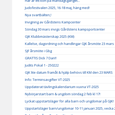
Här är ett kort på måndagsgänget...
Judofestivalen 2025, 16-18 maj, häng med!
Nya svartbälten,!
Invigning av Gårdstens Kampcenter
Söndag 30 mars invigs Gårdstens kampsportcenter
GJK Klubbmästerskap 2025 (KM)
Kallelse, dagordning och handlingar GJK årsmöte 23 mars
SJF årsmöte i Gbg
GRATTIS Dick 7 Dan!!
Judits Pokal 1 - 250222
GJK lite datum framåt & hjälp behövs till KM den 23 MARS
Info: Terminsavgifter VT-2025
Uppdaterat tävlingskalendarium vuxna VT-2025
Nybörjarstart barn & ungdom söndag 2 feb kl 17!
Lyckat uppstartsläger för alla barn och ungdomar på GJK!
Uppstartsläger barn/ungdomar 10-11 januari 2025, vecka 