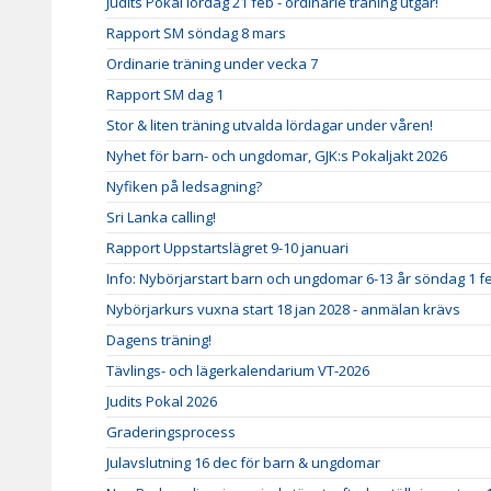
Judits Pokal lördag 21 feb - ordinarie träning utgår!
Rapport SM söndag 8 mars
Ordinarie träning under vecka 7
Rapport SM dag 1
Stor & liten träning utvalda lördagar under våren!
Nyhet för barn- och ungdomar, GJK:s Pokaljakt 2026
Nyfiken på ledsagning?
Sri Lanka calling!
Rapport Uppstartslägret 9-10 januari
Info: Nybörjarstart barn och ungdomar 6-13 år söndag 1 f
Nybörjarkurs vuxna start 18 jan 2028 - anmälan krävs
Dagens träning!
Tävlings- och lägerkalendarium VT-2026
Judits Pokal 2026
Graderingsprocess
Julavslutning 16 dec för barn & ungdomar