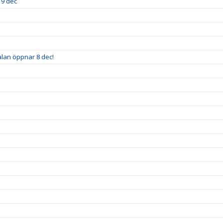
19 dec
älan öppnar 8 dec!