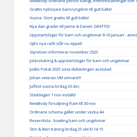
NewBody ordinarie period stängt, efterbeställningar tom 
Grattis nybörjare barn/ungdom till gult bälte!
Vuxna -Stort grattis till gult bälte!
Nya dan grader till Janne & Daniel, GRATTIS!
Uppstartsläger för barn och ungdomar 9-10 januari - anm
GJKs nya café står nu öppet!
Styrelsen informerar november 2025
Julavslutning & uppstartsläger för barn och ungdomar
Judits Pokal 2025 sista deltävlingen avslutad
Johan veteran-VM vinnare!!!
Julfest vuxna lördag 20 dec
Städdagen 1 nov inställd
NewBody försäljning fram till 30 nov
Ordinarie schema gäller under vecka 44
Reservlista - bowling barn och ungdomar
Stor & liten träning lördag 25 okt kl 14-15