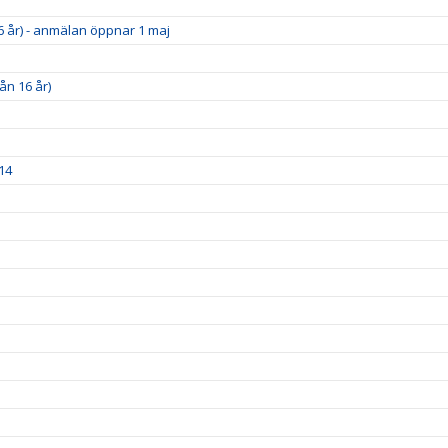
6 år) - anmälan öppnar 1 maj
ån 16 år)
14