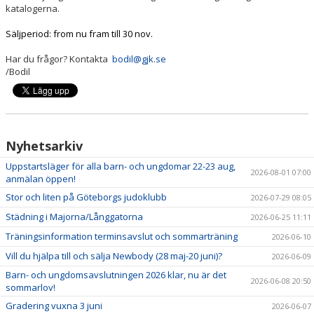
katalogerna.
Säljperiod: from nu fram till 30 nov.
Har du frågor? Kontakta
bodil@gjk.se
/Bodil
Nyhetsarkiv
Uppstartsläger för alla barn- och ungdomar 22-23 aug,
2026-08-01 07:00
anmälan öppen!
Stor och liten på Göteborgs judoklubb
2026-07-29 08:05
Städning i Majorna/Långgatorna
2026-06-25 11:11
Träningsinformation terminsavslut och sommarträning
2026-06-10
Vill du hjälpa till och sälja Newbody (28 maj-20 juni)?
2026-06-09
Barn- och ungdomsavslutningen 2026 klar, nu är det
2026-06-08 20:50
sommarlov!
Gradering vuxna 3 juni
2026-06-07