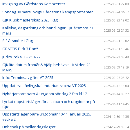
Invigning av Gårdstens Kampcenter
2025-03-31 22:08
Söndag 30 mars invigs Gårdstens kampsportcenter
2025-03-24 06:57
GJK Klubbmästerskap 2025 (KM)
2025-03-23 19:02
Kallelse, dagordning och handlingar GJK årsmöte 23
2025-03-02 21:32
mars
SJF årsmöte i Gbg
2025-03-01 19:02
GRATTIS Dick 7 Dan!!
2025-03-01 18:46
Judits Pokal 1 - 250222
2025-02-23 08:48
GJK lite datum framåt & hjälp behövs till KM den 23
2025-02-09 19:59
MARS
Info: Terminsavgifter VT-2025
2025-02-05 08:52
Uppdaterat tävlingskalendarium vuxna VT-2025
2025-01-15 13:04
Nybörjarstart barn & ungdom söndag 2 feb kl 17!
2025-01-14 09:27
Lyckat uppstartsläger för alla barn och ungdomar på
2025-01-11 14:45
GJK!
Uppstartsläger barn/ungdomar 10-11 januari 2025,
2024-12-30 11:35
vecka 2
Finbesök på mellandagslägret!
2024-12-29 08:54