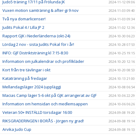
Judo5 träning 17/11 på Frölunda JK
2024-11-12 09:06
Vuxen motion samträning & after-gi 9 nov
2024-11-03 09:40
Två nya domarlicenser!
2024-11-03 09:34
Judits Pokal 4 / Lilla JP 2
2024-11-02 12:36
Rapport GJK i Nederländerna (okt-24)
2024-10-30 06:23
Lördag 2 nov - sista Judits Pokal för i år!
2024-10-28 07:53
INFO: GJF Distriktsträning kl 7:15-8:30
2024-10-25 19:15
Information om julkalendrar och profilkläder
2024-10-20 12:16
Kort från tre tävlingar i okt
2024-10-20 08:53
Kataträning på fredagar
2024-10-13 21:00
Mellandagsläger 2024 (upplägg)
2024-10-08 06:54
Macias Camp läger 5-6 okt på GJK arrangerat av GJF
2024-10-06 22:29
Information om hemsidan och medlemsappen
2024-10-06 06:26
Veteran 50+ INSTÄLLD torsdagar 16:00
2024-09-08 19:20
RIKSGRADERINGEN I BORÅS - Jörgen ny grad!
2024-09-08 19:14
Arvika Judo Cup
2024-09-08 19:13