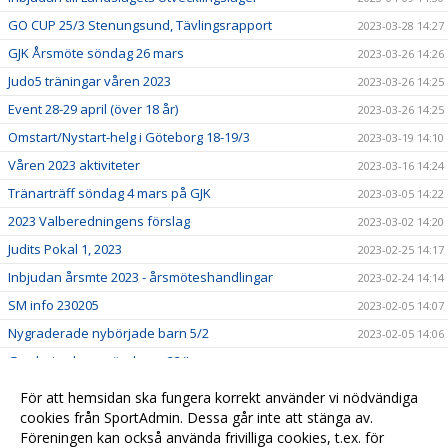
GO CUP 25/3 Stenungsund, Tävlingsrapport
2023-03-28 14:27
GJK Årsmöte söndag 26 mars
2023-03-26 14:26
Judo5 träningar våren 2023
2023-03-26 14:25
Event 28-29 april (över 18 år)
2023-03-26 14:25
Omstart/Nystart-helg i Göteborg 18-19/3
2023-03-19 14:10
Våren 2023 aktiviteter
2023-03-16 14:24
Tränarträff söndag 4 mars på GJK
2023-03-05 14:22
2023 Valberedningens förslag
2023-03-02 14:20
Judits Pokal 1, 2023
2023-02-25 14:17
Inbjudan årsmte 2023 - årsmöteshandlingar
2023-02-24 14:14
SM info 230205
2023-02-05 14:07
Nygraderade nybörjade barn 5/2
2023-02-05 14:06
Gradering barn söndagar 22/!
2023-01-22 14:03
Lindesberg utvecklingsläger, jan-23
2023-01-22 13:58
För att hemsidan ska fungera korrekt använder vi nödvändiga
Lilla Trollträffen1, jan-23
cookies från SportAdmin. Dessa går inte att stänga av.
2023-01-21 14:01
Föreningen kan också använda frivilliga cookies, t.ex. för
In English
2023-01-01 14:05