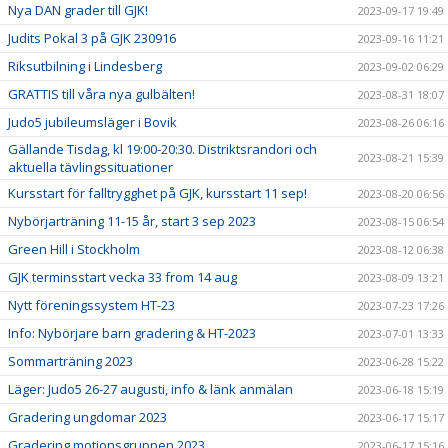
Nya DAN grader till GJK!
2023-09-17 19:49
Judits Pokal 3 på GJK 230916
2023-09-16 11:21
Riksutbilning i Lindesberg
2023-09-02 06:29
GRATTIS till våra nya gulbälten!
2023-08-31 18:07
Judo5 jubileumsläger i Bovik
2023-08-26 06:16
Gällande Tisdag, kl 19:00-20:30. Distriktsrandori och
2023-08-21 15:39
aktuella tävlingssituationer
Kursstart för falltrygghet på GJK, kursstart 11 sep!
2023-08-20 06:56
Nybörjarträning 11-15 år, start 3 sep 2023
2023-08-15 06:54
Green Hill i Stockholm
2023-08-12 06:38
GJK terminsstart vecka 33 from 14 aug
2023-08-09 13:21
Nytt föreningssystem HT-23
2023-07-23 17:26
Info: Nybörjare barn gradering & HT-2023
2023-07-01 13:33
Sommarträning 2023
2023-06-28 15:22
Läger: Judo5 26-27 augusti, info & länk anmälan
2023-06-18 15:19
Gradering ungdomar 2023
2023-06-17 15:17
Gradering motionsgruppen 2023
2023-06-17 15:16