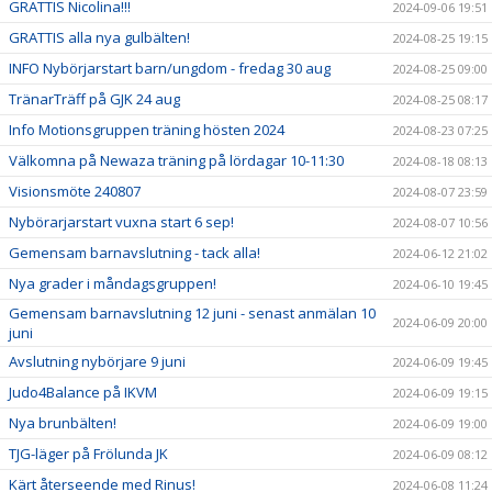
GRATTIS Nicolina!!!
2024-09-06 19:51
GRATTIS alla nya gulbälten!
2024-08-25 19:15
INFO Nybörjarstart barn/ungdom - fredag 30 aug
2024-08-25 09:00
TränarTräff på GJK 24 aug
2024-08-25 08:17
Info Motionsgruppen träning hösten 2024
2024-08-23 07:25
Välkomna på Newaza träning på lördagar 10-11:30
2024-08-18 08:13
Visionsmöte 240807
2024-08-07 23:59
Nybörarjarstart vuxna start 6 sep!
2024-08-07 10:56
Gemensam barnavslutning - tack alla!
2024-06-12 21:02
Nya grader i måndagsgruppen!
2024-06-10 19:45
Gemensam barnavslutning 12 juni - senast anmälan 10
2024-06-09 20:00
juni
Avslutning nybörjare 9 juni
2024-06-09 19:45
Judo4Balance på IKVM
2024-06-09 19:15
Nya brunbälten!
2024-06-09 19:00
TJG-läger på Frölunda JK
2024-06-09 08:12
Kärt återseende med Rinus!
2024-06-08 11:24