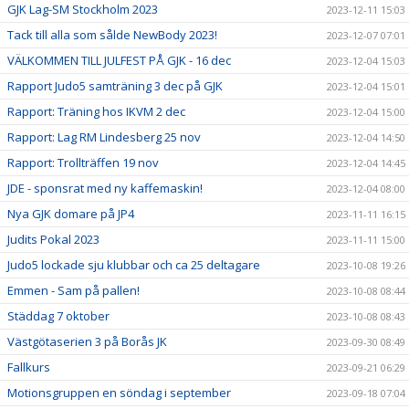
GJK Lag-SM Stockholm 2023
2023-12-11 15:03
Tack till alla som sålde NewBody 2023!
2023-12-07 07:01
VÄLKOMMEN TILL JULFEST PÅ GJK - 16 dec
2023-12-04 15:03
Rapport Judo5 samträning 3 dec på GJK
2023-12-04 15:01
Rapport: Träning hos IKVM 2 dec
2023-12-04 15:00
Rapport: Lag RM Lindesberg 25 nov
2023-12-04 14:50
Rapport: Trollträffen 19 nov
2023-12-04 14:45
JDE - sponsrat med ny kaffemaskin!
2023-12-04 08:00
Nya GJK domare på JP4
2023-11-11 16:15
Judits Pokal 2023
2023-11-11 15:00
Judo5 lockade sju klubbar och ca 25 deltagare
2023-10-08 19:26
Emmen - Sam på pallen!
2023-10-08 08:44
Städdag 7 oktober
2023-10-08 08:43
Västgötaserien 3 på Borås JK
2023-09-30 08:49
Fallkurs
2023-09-21 06:29
Motionsgruppen en söndag i september
2023-09-18 07:04