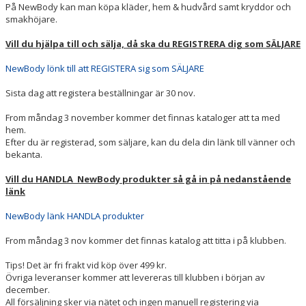
På NewBody kan man köpa kläder, hem & hudvård samt kryddor och
smakhöjare.
Vill du hjälpa till och sälja, då ska du REGISTRERA dig som SÄLJARE
NewBody lönk till att REGISTERA sig som SÄLJARE
Sista dag att registera beställningar är 30 nov.
From måndag 3 november kommer det finnas kataloger att ta med
hem.
Efter du är registerad, som säljare, kan du dela din länk till vänner och
bekanta.
Vill du HANDLA NewBody produkter så gå in på nedanstående
länk
NewBody länk HANDLA produkter
From måndag 3 nov kommer det finnas katalog att titta i på klubben.
Tips! Det är fri frakt vid köp över 499 kr.
Övriga leveranser kommer att levereras till klubben i början av
december.
All försäljning sker via nätet och ingen manuell registering via