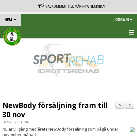
VÄLKOMMEN TILL VÅR NYA HEMSIDA!
HEM
LOGGA IN
HEM
TRÄNINGSSCHEMA
KALENDER
VÅRA AVGIFTER
KONTAKT
NewBody försäljning fram till
<
>
IN ENGLISH
30 nov
2025-10-30 15:46
Nu är vi igång med årets NewBody försäljning som pågå under
november månad.