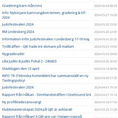
Gradering barn mån/ons
2024-06-04 08:26
Info: Nybörjare barn/ungdom termin, gradering & HT-
2024-05-27 16:28
2024
Judofestivalen 2024
2024-05-20 23:00
RM Lindesberg 2024
2024-05-20 22:00
Information inför Judofestivalen i Lindesberg 17-19 maj
2024-05-05 20:20
Trollträffen - GJK hade tre domare på mattan!
2024-05-05 19:00
Nygraderade!
2024-05-05 18:00
Lilla Judits & Judits Pokal 2 - 240420
2024-04-20 20:03
Städdagen den 13 april
2024-04-14 08:08
INFO: TK (Tekniska Kommittén) har sammanställt en ny
2024-04-09 07:30
Tävlingspolicy!
Judofestivalen 2024
2024-04-07 19:18
Rapport från Håkan - Sörmlandsträffen i Oxelösund 6/4
2024-04-07 19:16
Ny profilklädesansvarig!
2024-03-24 07:55
Klubbmästerskapet 2024 på GJK är avklarat!
2024-03-23 21:28
Rapport från Håkan! 6 GJK:are var i helgen iväg på