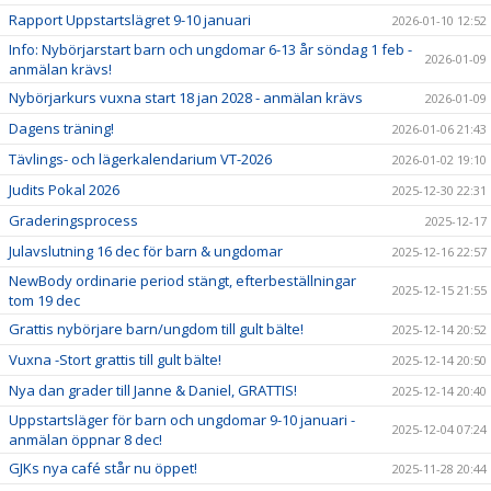
Rapport Uppstartslägret 9-10 januari
2026-01-10 12:52
Info: Nybörjarstart barn och ungdomar 6-13 år söndag 1 feb -
2026-01-09
anmälan krävs!
Nybörjarkurs vuxna start 18 jan 2028 - anmälan krävs
2026-01-09
Dagens träning!
2026-01-06 21:43
Tävlings- och lägerkalendarium VT-2026
2026-01-02 19:10
Judits Pokal 2026
2025-12-30 22:31
Graderingsprocess
2025-12-17
Julavslutning 16 dec för barn & ungdomar
2025-12-16 22:57
NewBody ordinarie period stängt, efterbeställningar
2025-12-15 21:55
tom 19 dec
Grattis nybörjare barn/ungdom till gult bälte!
2025-12-14 20:52
Vuxna -Stort grattis till gult bälte!
2025-12-14 20:50
Nya dan grader till Janne & Daniel, GRATTIS!
2025-12-14 20:40
Uppstartsläger för barn och ungdomar 9-10 januari -
2025-12-04 07:24
anmälan öppnar 8 dec!
GJKs nya café står nu öppet!
2025-11-28 20:44