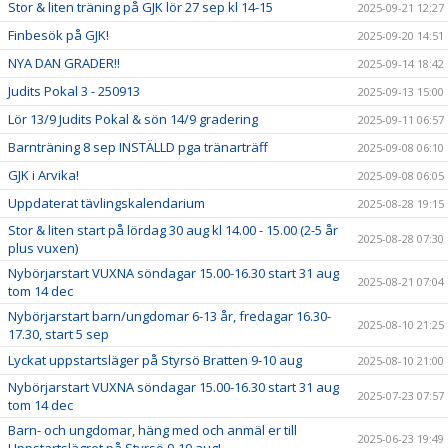
Stor & liten träning på GJK lör 27 sep kl 14-15
2025-09-21 12:27
Finbesök på GJK!
2025-09-20 14:51
NYA DAN GRADER!!
2025-09-14 18:42
Judits Pokal 3 - 250913
2025-09-13 15:00
Lör 13/9 Judits Pokal & sön 14/9 gradering
2025-09-11 06:57
Barnträning 8 sep INSTÄLLD pga tränarträff
2025-09-08 06:10
GJK i Arvika!
2025-09-08 06:05
Uppdaterat tävlingskalendarium
2025-08-28 19:15
Stor & liten start på lördag 30 aug kl 14.00 - 15.00 (2-5 år
2025-08-28 07:30
plus vuxen)
Nybörjarstart VUXNA söndagar 15.00-16.30 start 31 aug
2025-08-21 07:04
tom 14 dec
Nybörjarstart barn/ungdomar 6-13 år, fredagar 16.30-
2025-08-10 21:25
17.30, start 5 sep
Lyckat uppstartsläger på Styrsö Bratten 9-10 aug
2025-08-10 21:00
Nybörjarstart VUXNA söndagar 15.00-16.30 start 31 aug
2025-07-23 07:57
tom 14 dec
Barn- och ungdomar, häng med och anmäl er till
2025-06-23 19:49