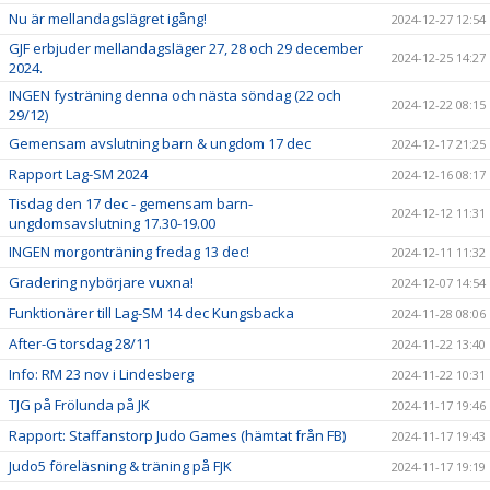
Nu är mellandagslägret igång!
2024-12-27 12:54
GJF erbjuder mellandagsläger 27, 28 och 29 december
2024-12-25 14:27
2024.
INGEN fysträning denna och nästa söndag (22 och
2024-12-22 08:15
29/12)
Gemensam avslutning barn & ungdom 17 dec
2024-12-17 21:25
Rapport Lag-SM 2024
2024-12-16 08:17
Tisdag den 17 dec - gemensam barn-
2024-12-12 11:31
ungdomsavslutning 17.30-19.00
INGEN morgonträning fredag 13 dec!
2024-12-11 11:32
Gradering nybörjare vuxna!
2024-12-07 14:54
Funktionärer till Lag-SM 14 dec Kungsbacka
2024-11-28 08:06
After-G torsdag 28/11
2024-11-22 13:40
Info: RM 23 nov i Lindesberg
2024-11-22 10:31
TJG på Frölunda på JK
2024-11-17 19:46
Rapport: Staffanstorp Judo Games (hämtat från FB)
2024-11-17 19:43
Judo5 föreläsning & träning på FJK
2024-11-17 19:19