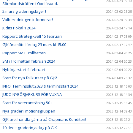
2024-03-23 19:10
Sörmlandsträffen i Oxelösund.
2 mars graderingsläger !
2024-03-02 21:25
Valberedningen informerar!
2024-02-28 19:38
Judits Pokal 1 2024
2024-02-24 17:14
Rapport: Strategikväll 15 februari
2024-02-17 08:09
GJK årsmöte lördag 23 mars kl 15.00
2024-02-17 07:57
Rapport SM i Trollhättan
2024-02-04 20:25
SM i Trollhättan februari 2024
2024-02-04 20:23
Nybörjarstart 4 februari
2024-02-04 20:22
Start för nya fallkurser på GJK!
2024-01-09 23:32
INFO: Terminsslut 2023 & terminsstart 2024
2023-12-18 15:03
JUDO NYBÖRJARKURS FÖR VUXNA!
2023-12-18 14:34
Start för veteranträning 50+
2023-12-15 13:45
Nya grader i motionsgruppen
2023-12-14 08:43
GJK:are, handla gärna på Chapmans Konditori!
2023-12-13 22:21
10 dec = graderingsdag på GJK
2023-12-12 22:51