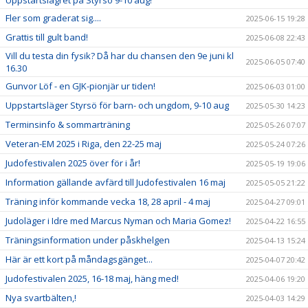
Uppstartslägret på Styrsö 9-10 aug!
Fler som graderat sig....
2025-06-15 19:28
Grattis till gult band!
2025-06-08 22:43
Vill du testa din fysik? Då har du chansen den 9e juni kl
2025-06-05 07:40
16.30
Gunvor Löf - en GJK-pionjär ur tiden!
2025-06-03 01:00
Uppstartsläger Styrsö för barn- och ungdom, 9-10 aug
2025-05-30 14:23
Terminsinfo & sommarträning
2025-05-26 07:07
Veteran-EM 2025 i Riga, den 22-25 maj
2025-05-24 07:26
Judofestivalen 2025 över för i år!
2025-05-19 19:06
Information gällande avfärd till Judofestivalen 16 maj
2025-05-05 21:22
Träning inför kommande vecka 18, 28 april - 4 maj
2025-04-27 09:01
Judoläger i Idre med Marcus Nyman och Maria Gomez!
2025-04-22 16:55
Träningsinformation under påskhelgen
2025-04-13 15:24
Här är ett kort på måndagsgänget...
2025-04-07 20:42
Judofestivalen 2025, 16-18 maj, häng med!
2025-04-06 19:20
Nya svartbälten,!
2025-04-03 14:29