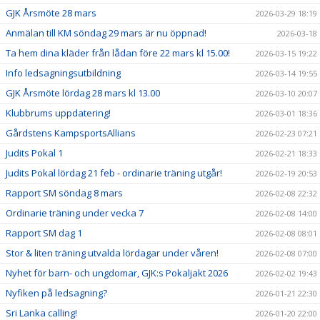
GJK Årsmöte 28 mars
2026-03-29 18:19
Anmälan till KM söndag 29 mars är nu öppnad!
2026-03-18
Ta hem dina kläder från lådan före 22 mars kl 15.00!
2026-03-15 19:22
Info ledsagningsutbildning
2026-03-14 19:55
GJK Årsmöte lördag 28 mars kl 13.00
2026-03-10 20:07
Klubbrums uppdatering!
2026-03-01 18:36
Gårdstens KampsportsAllians
2026-02-23 07:21
Judits Pokal 1
2026-02-21 18:33
Judits Pokal lördag 21 feb - ordinarie träning utgår!
2026-02-19 20:53
Rapport SM söndag 8 mars
2026-02-08 22:32
Ordinarie träning under vecka 7
2026-02-08 14:00
Rapport SM dag 1
2026-02-08 08:01
Stor & liten träning utvalda lördagar under våren!
2026-02-08 07:00
Nyhet för barn- och ungdomar, GJK:s Pokaljakt 2026
2026-02-02 19:43
Nyfiken på ledsagning?
2026-01-21 22:30
Sri Lanka calling!
2026-01-20 22:00