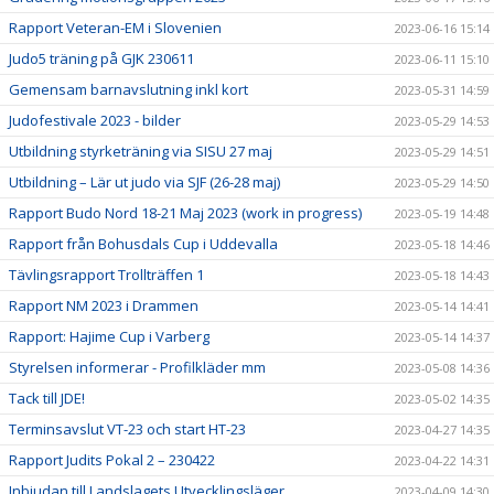
Rapport Veteran-EM i Slovenien
2023-06-16 15:14
Judo5 träning på GJK 230611
2023-06-11 15:10
Gemensam barnavslutning inkl kort
2023-05-31 14:59
Judofestivale 2023 - bilder
2023-05-29 14:53
Utbildning styrketräning via SISU 27 maj
2023-05-29 14:51
Utbildning – Lär ut judo via SJF (26-28 maj)
2023-05-29 14:50
Rapport Budo Nord 18-21 Maj 2023 (work in progress)
2023-05-19 14:48
Rapport från Bohusdals Cup i Uddevalla
2023-05-18 14:46
Tävlingsrapport Trollträffen 1
2023-05-18 14:43
Rapport NM 2023 i Drammen
2023-05-14 14:41
Rapport: Hajime Cup i Varberg
2023-05-14 14:37
Styrelsen informerar - Profilkläder mm
2023-05-08 14:36
Tack till JDE!
2023-05-02 14:35
Terminsavslut VT-23 och start HT-23
2023-04-27 14:35
Rapport Judits Pokal 2 – 230422
2023-04-22 14:31
Inbjudan till Landslagets Utvecklingsläger
2023-04-09 14:30