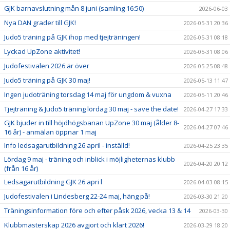
GJK barnavslutning mån 8 juni (samling 16:50)
2026-06-03
Nya DAN grader till GJK!
2026-05-31 20:36
Judo5 träning på GJK ihop med tjejträningen!
2026-05-31 08:18
Lyckad UpZone aktivitet!
2026-05-31 08:06
Judofestivalen 2026 är över
2026-05-25 08:48
Judo5 träning på GJK 30 maj!
2026-05-13 11:47
Ingen judoträning torsdag 14 maj för ungdom & vuxna
2026-05-11 20:46
Tjejträning & Judo5 träning lördag 30 maj - save the date!
2026-04-27 17:33
GJK bjuder in till höjdhögsbanan UpZone 30 maj (ålder 8-
2026-04-27 07:46
16 år) - anmälan öppnar 1 maj
Info ledsagarutbildning 26 april - inställd!
2026-04-25 23:35
Lördag 9 maj - träning och inblick i möjligheternas klubb
2026-04-20 20:12
(från 16 år)
Ledsagarutbildning GJK 26 apri l
2026-04-03 08:15
Judofestivalen i Lindesberg 22-24 maj, häng på!
2026-03-30 21:20
Träningsinformation före och efter påsk 2026, vecka 13 & 14
2026-03-30
Klubbmästerskap 2026 avgjort och klart 2026!
2026-03-29 18:20