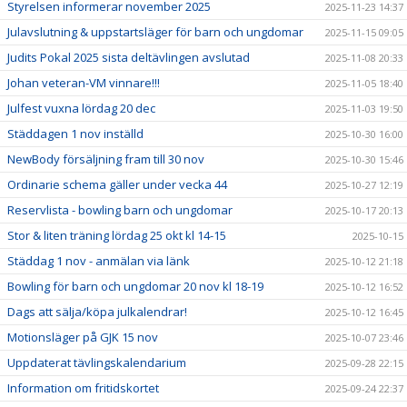
Styrelsen informerar november 2025
2025-11-23 14:37
Julavslutning & uppstartsläger för barn och ungdomar
2025-11-15 09:05
Judits Pokal 2025 sista deltävlingen avslutad
2025-11-08 20:33
Johan veteran-VM vinnare!!!
2025-11-05 18:40
Julfest vuxna lördag 20 dec
2025-11-03 19:50
Städdagen 1 nov inställd
2025-10-30 16:00
NewBody försäljning fram till 30 nov
2025-10-30 15:46
Ordinarie schema gäller under vecka 44
2025-10-27 12:19
Reservlista - bowling barn och ungdomar
2025-10-17 20:13
Stor & liten träning lördag 25 okt kl 14-15
2025-10-15
Städdag 1 nov - anmälan via länk
2025-10-12 21:18
Bowling för barn och ungdomar 20 nov kl 18-19
2025-10-12 16:52
Dags att sälja/köpa julkalendrar!
2025-10-12 16:45
Motionsläger på GJK 15 nov
2025-10-07 23:46
Uppdaterat tävlingskalendarium
2025-09-28 22:15
Information om fritidskortet
2025-09-24 22:37