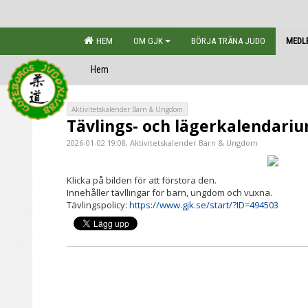
HEM
OM GJK
BÖRJA TRÄNA JUDO
MEDL
Hem
Aktivitetskalender Barn & Ungdom
Tävlings- och lägerkalendari
2026-01-02 19:08, Aktivitetskalender Barn & Ungdom
Klicka på bilden för att förstora den.
Innehåller tävllingar för barn, ungdom och vuxna.
Tävlingspolicy:
https://www.gjk.se/start/?ID=494503