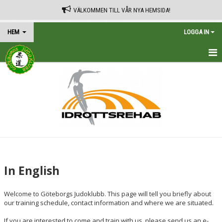
VÄLKOMMEN TILL VÅR NYA HEMSIDA!
HEM
LOGGA IN
HEM
TRÄNINGSSCHEMA
KALENDER
VÅRA AVGIFTER
KONTAKT
In English
IN ENGLISH
Welcome to Göteborgs Judoklubb. This page will tell you briefly about
our training schedule, contact information and where we are situated.
If you are interested to come and train with us, please send us an e-