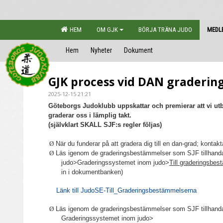
HEM
OM GJK
BÖRJA TRÄNA JUDO
MEDL
Hem
Nyheter
Dokument
GJK process vid DAN graderin
2025-12-15 21:21
Göteborgs Judoklubb uppskattar och premierar att vi utbil
graderar oss i lämplig takt.
(självklart SKALL SJF:s regler följas)
Ø
När du funderar på att gradera dig till en dan-grad; kontak
Ø
Läs igenom de graderingsbestämmelser som SJF tillhanda
judo>Graderingssystemet inom judo>
Till graderingsbe
in i dokumentbanken)
Länk till JudoSE-Till_Graderingsbestämmelserna
Ø
Läs igenom de graderingsbestämmelser som SJF tillhanda
Graderingssystemet inom judo>