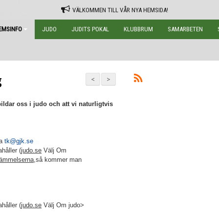
VÄLKOMMEN TILL VÅR NYA HEMSIDA!
EMSINFO
JUDO
JUDITS POKAL
KLUBBRUM
SAMARBETEN
g
<
>
dar oss i judo och att vi naturligtvis
ta
tk@gjk.se
håller (
judo.se
Välj Om
stämmelserna
,så kommer man
håller (
judo.se
Välj Om judo>