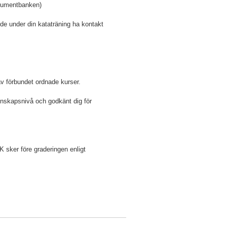
okumentbanken)
nde under din kataträning ha kontakt
!
av förbundet ordnade kurser.
unskapsnivå och godkänt dig för
K sker före graderingen enligt