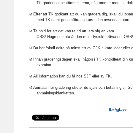
Till graderingsbestämmelserna, så kommer man in i d
Ø
Efter att TK godkänt att du kan gradera dig, skall du löpa
med TK samt genomföra en kurs i den avsedda katan.
Ø
Ta höjd för att det kan ta tid att lära sig en kata.
OBS! Nage-no-kata är den mest fysiskt krävande. OBS
Ø
Du bör /skall delta på minst ett av GJK:s kata läger eller 
Ø
Innan graderingsdagen skall någon i TK kontrollerat din k
examina.
Ø
All information kan du få hos SJF eller av TK.
Ø
Anmälan för gradering sköter du själv och betalning till GJ
anmälningsblanketten.
tk@gjk.se