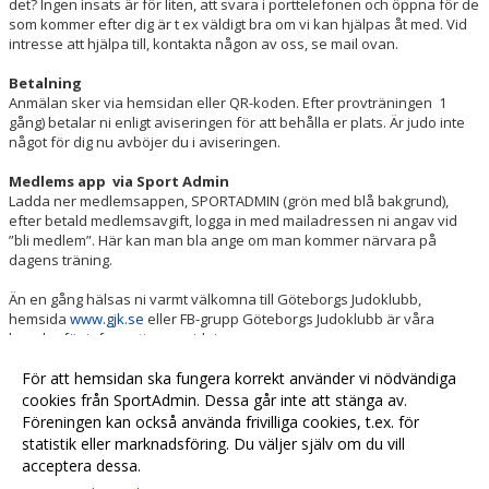
det? Ingen insats är för liten, att svara i porttelefonen och öppna för de
som kommer efter dig är t ex väldigt bra om vi kan hjälpas åt med. Vid
intresse att hjälpa till, kontakta någon av oss, se mail ovan.
Betalning
Anmälan sker via hemsidan eller QR-koden. Efter provträningen 1
gång) betalar ni enligt aviseringen för att behålla er plats. Är judo inte
något för dig nu avböjer du i aviseringen.
Medlems app via Sport Admin
Ladda ner medlemsappen, SPORTADMIN (grön med blå bakgrund),
efter betald medlemsavgift, logga in med mailadressen ni angav vid
”bli medlem”. Här kan man bla ange om man kommer närvara på
dagens träning.
Än en gång hälsas ni varmt välkomna till Göteborgs Judoklubb,
hemsida
www.gjk.se
eller FB-grupp Göteborgs Judoklubb är våra
kanaler för informationsspridning.
Välkomna till Göteborgs Judoklubb!
För att hemsidan ska fungera korrekt använder vi nödvändiga
cookies från SportAdmin. Dessa går inte att stänga av.
.
Föreningen kan också använda frivilliga cookies, t.ex. för
statistik eller marknadsföring. Du väljer själv om du vill
acceptera dessa.