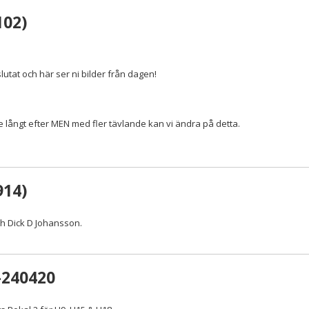
102)
vslutat och här ser ni bilder från dagen!
lite långt efter MEN med fler tävlande kan vi ändra på detta.
914)
och Dick D Johansson.
-240420