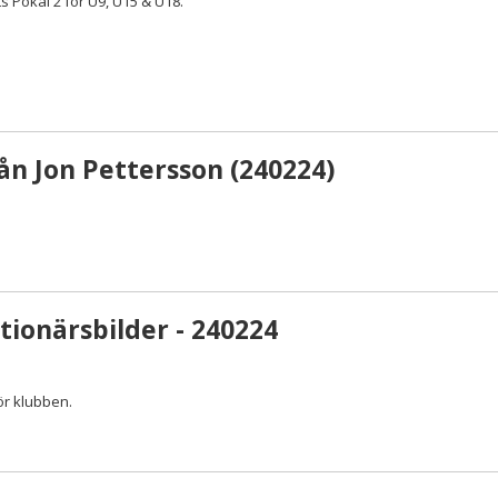
s Pokal 2 för U9, U15 & U18.
rån Jon Pettersson (240224)
tionärsbilder - 240224
för klubben.