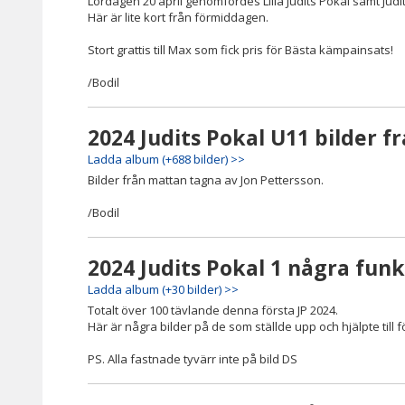
Lördagen 20 april genomfördes Lilla Judits Pokal samt Judit
Här är lite kort från förmiddagen.
Stort grattis till Max som fick pris för Bästa kämpainsats!
/Bodil
2024 Judits Pokal U11 bilder f
Ladda album (+688 bilder) >>
Bilder från mattan tagna av Jon Pettersson.
/Bodil
2024 Judits Pokal 1 några funk
Ladda album (+30 bilder) >>
Totalt över 100 tävlande denna första JP 2024.
Här är några bilder på de som ställde upp och hjälpte till 
PS. Alla fastnade tyvärr inte på bild DS