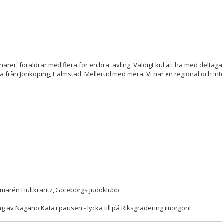
onärer, föräldrar med flera för en bra tävling. Väldigt kul att ha med delta
a från Jönköping, Halmstad, Mellerud med mera. Vi har en regional och int
mmarén Hultkrantz, Göteborgs Judoklubb
g av Nagano Kata i pausen - lycka till på Riksgradering imorgon!