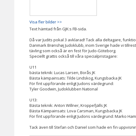
Visa fler bilder >>
Text hämtad från GJK:s FB-sida.
Då var Judits pokal 3 avklarad! Tack alla deltagare, funkti
Danmark Brønshøj Judoklubb, inom Sverige hade vi tillrest
tävling som också är en fest för Judo-Göteborg.
Speciellt grattis också till våra specialpristagare:
U11
bästa teknik: Lucas Larsen, Borås JK
Bästa kämpainsats: Tilde Lindskog, Kungsbacka JK
För fint uppförande enligt Judons värdegrund:
Tyler Goodwin, Judoklubben National
U13:
Bästa teknik: Anton Willner, Kroppefjälls JK
Bästa Kämpainsats: Lova Carsman, Kungsbacka JK
För fint uppförande enligt Judons värdegrund: Marko Ha
Tack även till Stefan och Daniel som hade en fin uppvisnin