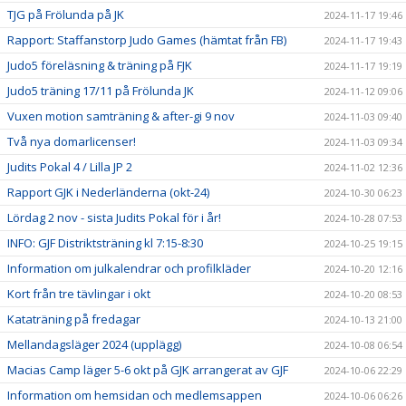
TJG på Frölunda på JK
2024-11-17 19:46
Rapport: Staffanstorp Judo Games (hämtat från FB)
2024-11-17 19:43
Judo5 föreläsning & träning på FJK
2024-11-17 19:19
Judo5 träning 17/11 på Frölunda JK
2024-11-12 09:06
Vuxen motion samträning & after-gi 9 nov
2024-11-03 09:40
Två nya domarlicenser!
2024-11-03 09:34
Judits Pokal 4 / Lilla JP 2
2024-11-02 12:36
Rapport GJK i Nederländerna (okt-24)
2024-10-30 06:23
Lördag 2 nov - sista Judits Pokal för i år!
2024-10-28 07:53
INFO: GJF Distriktsträning kl 7:15-8:30
2024-10-25 19:15
Information om julkalendrar och profilkläder
2024-10-20 12:16
Kort från tre tävlingar i okt
2024-10-20 08:53
Kataträning på fredagar
2024-10-13 21:00
Mellandagsläger 2024 (upplägg)
2024-10-08 06:54
Macias Camp läger 5-6 okt på GJK arrangerat av GJF
2024-10-06 22:29
Information om hemsidan och medlemsappen
2024-10-06 06:26