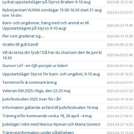
Lyckat uppstartsläger på Styrsö Bratten 9-10 aug
2025-08-10 21:00
Nybörjarstart VUXNA söndagar 15.00-16.30 start 31 aug
2025-07-23 07:57
tom 14 dec
Barn- och ungdomar, häng med och anmäl er till
2025-06-23 19:49
Uppstartslägret på Styrsö 9-10 aug!
Fler som graderat sig....
2025-06-15 19:28
Grattis till gult band!
2025-06-08 22:43
Vill du testa din fysik? Då har du chansen den 9e juni kl
2025-06-05 07:40
16.30
Gunvor Löf - en GJK-pionjär ur tiden!
2025-06-03 01:00
Uppstartsläger Styrsö för barn- och ungdom, 9-10 aug
2025-05-30 14:23
Terminsinfo & sommarträning
2025-05-26 07:07
Veteran-EM 2025 i Riga, den 22-25 maj
2025-05-24 07:26
Judofestivalen 2025 över för i år!
2025-05-19 19:06
Information gällande avfärd till Judofestivalen 16 maj
2025-05-05 21:22
Träning inför kommande vecka 18, 28 april - 4 maj
2025-04-27 09:01
Judoläger i Idre med Marcus Nyman och Maria Gomez!
2025-04-22 16:55
Träningsinformation under påskhelgen
2025-04-13 15:24