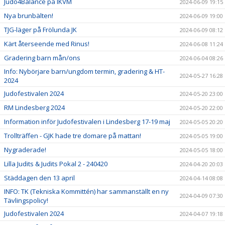
Judo4Balance på IKVM
2024-06-09 19:15
Nya brunbälten!
2024-06-09 19:00
TJG-läger på Frölunda JK
2024-06-09 08:12
Kärt återseende med Rinus!
2024-06-08 11:24
Gradering barn mån/ons
2024-06-04 08:26
Info: Nybörjare barn/ungdom termin, gradering & HT-
2024-05-27 16:28
2024
Judofestivalen 2024
2024-05-20 23:00
RM Lindesberg 2024
2024-05-20 22:00
Information inför Judofestivalen i Lindesberg 17-19 maj
2024-05-05 20:20
Trollträffen - GJK hade tre domare på mattan!
2024-05-05 19:00
Nygraderade!
2024-05-05 18:00
Lilla Judits & Judits Pokal 2 - 240420
2024-04-20 20:03
Städdagen den 13 april
2024-04-14 08:08
INFO: TK (Tekniska Kommittén) har sammanställt en ny
2024-04-09 07:30
Tävlingspolicy!
Judofestivalen 2024
2024-04-07 19:18