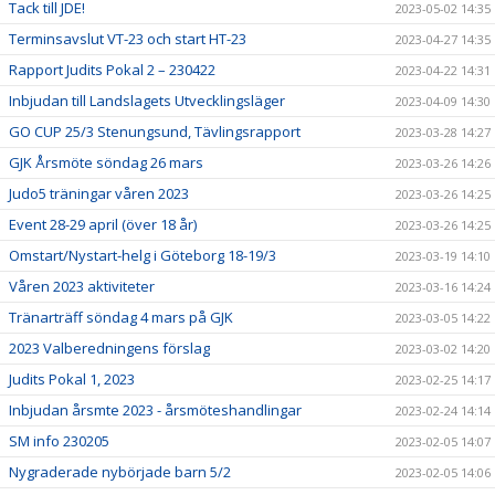
Tack till JDE!
2023-05-02 14:35
Terminsavslut VT-23 och start HT-23
2023-04-27 14:35
Rapport Judits Pokal 2 – 230422
2023-04-22 14:31
Inbjudan till Landslagets Utvecklingsläger
2023-04-09 14:30
GO CUP 25/3 Stenungsund, Tävlingsrapport
2023-03-28 14:27
GJK Årsmöte söndag 26 mars
2023-03-26 14:26
Judo5 träningar våren 2023
2023-03-26 14:25
Event 28-29 april (över 18 år)
2023-03-26 14:25
Omstart/Nystart-helg i Göteborg 18-19/3
2023-03-19 14:10
Våren 2023 aktiviteter
2023-03-16 14:24
Tränarträff söndag 4 mars på GJK
2023-03-05 14:22
2023 Valberedningens förslag
2023-03-02 14:20
Judits Pokal 1, 2023
2023-02-25 14:17
Inbjudan årsmte 2023 - årsmöteshandlingar
2023-02-24 14:14
SM info 230205
2023-02-05 14:07
Nygraderade nybörjade barn 5/2
2023-02-05 14:06