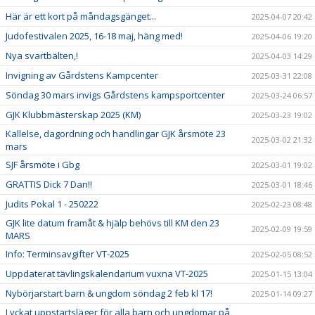
Här är ett kort på måndagsgänget...
2025-04-07 20:42
Judofestivalen 2025, 16-18 maj, häng med!
2025-04-06 19:20
Nya svartbälten,!
2025-04-03 14:29
Invigning av Gårdstens Kampcenter
2025-03-31 22:08
Söndag 30 mars invigs Gårdstens kampsportcenter
2025-03-24 06:57
GJK Klubbmästerskap 2025 (KM)
2025-03-23 19:02
Kallelse, dagordning och handlingar GJK årsmöte 23
2025-03-02 21:32
mars
SJF årsmöte i Gbg
2025-03-01 19:02
GRATTIS Dick 7 Dan!!
2025-03-01 18:46
Judits Pokal 1 - 250222
2025-02-23 08:48
GJK lite datum framåt & hjälp behövs till KM den 23
2025-02-09 19:59
MARS
Info: Terminsavgifter VT-2025
2025-02-05 08:52
Uppdaterat tävlingskalendarium vuxna VT-2025
2025-01-15 13:04
Nybörjarstart barn & ungdom söndag 2 feb kl 17!
2025-01-14 09:27
Lyckat uppstartsläger för alla barn och ungdomar på