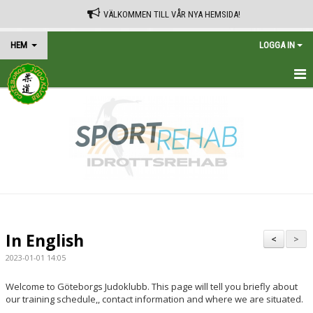
VÄLKOMMEN TILL VÅR NYA HEMSIDA!
HEM
LOGGA IN
HEM
TRÄNINGSSCHEMA
KALENDER
VÅRA AVGIFTER
KONTAKT
In English
<
>
IN ENGLISH
2023-01-01 14:05
Welcome to Göteborgs Judoklubb. This page will tell you briefly about
our training schedule,, contact information and where we are situated.