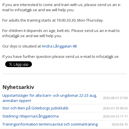
If you are interested to come and train with us, please send us an e-
mail to info(at)gjk.se and we will help you.
For adults the training starts at 19.00-20.30, Mon-Thursday.
For children it depends on age, belt etc. Please send us an e-mail to
info(at)gjk.se and we will help you.
Our dojo is situated at
Andra Långgatan 48
If you have further question please send us e-mail to info(at)gjk.se
Nyhetsarkiv
Uppstartsläger för alla barn- och ungdomar 22-23 aug,
2026-08-01 07:00
anmälan öppen!
Stor och liten på Göteborgs judoklubb
2026-07-29 08:05
Städning i Majorna/Långgatorna
2026-06-25 11:11
Träningsinformation terminsavslut och sommarträning
2026-06-10