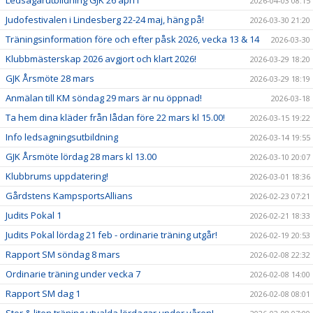
Ledsagarutbildning GJK 26 apri l
2026-04-03 08:15
Judofestivalen i Lindesberg 22-24 maj, häng på!
2026-03-30 21:20
Träningsinformation före och efter påsk 2026, vecka 13 & 14
2026-03-30
Klubbmästerskap 2026 avgjort och klart 2026!
2026-03-29 18:20
GJK Årsmöte 28 mars
2026-03-29 18:19
Anmälan till KM söndag 29 mars är nu öppnad!
2026-03-18
Ta hem dina kläder från lådan före 22 mars kl 15.00!
2026-03-15 19:22
Info ledsagningsutbildning
2026-03-14 19:55
GJK Årsmöte lördag 28 mars kl 13.00
2026-03-10 20:07
Klubbrums uppdatering!
2026-03-01 18:36
Gårdstens KampsportsAllians
2026-02-23 07:21
Judits Pokal 1
2026-02-21 18:33
Judits Pokal lördag 21 feb - ordinarie träning utgår!
2026-02-19 20:53
Rapport SM söndag 8 mars
2026-02-08 22:32
Ordinarie träning under vecka 7
2026-02-08 14:00
Rapport SM dag 1
2026-02-08 08:01