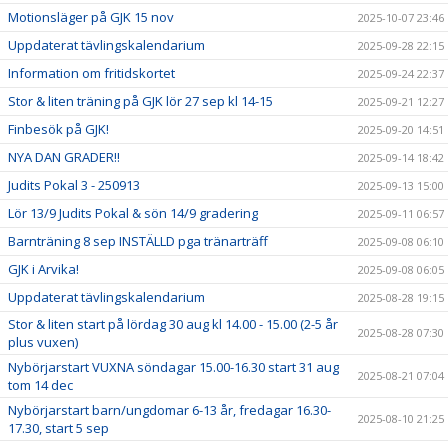
Motionsläger på GJK 15 nov
2025-10-07 23:46
Uppdaterat tävlingskalendarium
2025-09-28 22:15
Information om fritidskortet
2025-09-24 22:37
Stor & liten träning på GJK lör 27 sep kl 14-15
2025-09-21 12:27
Finbesök på GJK!
2025-09-20 14:51
NYA DAN GRADER!!
2025-09-14 18:42
Judits Pokal 3 - 250913
2025-09-13 15:00
Lör 13/9 Judits Pokal & sön 14/9 gradering
2025-09-11 06:57
Barnträning 8 sep INSTÄLLD pga tränarträff
2025-09-08 06:10
GJK i Arvika!
2025-09-08 06:05
Uppdaterat tävlingskalendarium
2025-08-28 19:15
Stor & liten start på lördag 30 aug kl 14.00 - 15.00 (2-5 år
2025-08-28 07:30
plus vuxen)
Nybörjarstart VUXNA söndagar 15.00-16.30 start 31 aug
2025-08-21 07:04
tom 14 dec
Nybörjarstart barn/ungdomar 6-13 år, fredagar 16.30-
2025-08-10 21:25
17.30, start 5 sep