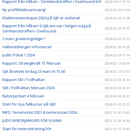
Rapport från Håkan - Sörmlandsträffen i Oxelösund 6/4
2024-04-07 19:16
Ny profilklädesansvarig!
2024-03-24 07:55
Klubbmästerskapet 2024 på GJK är avklarat!
2024-03-23 21:28
Rapport från Håkan! 6 GJK:are var i helgen iväg på
2024-03-23 19:10
Sörmlandsträffen i Oxelösund.
2 mars graderingsläger !
2024-03-02 21:25
Valberedningen informerar!
2024-02-28 19:38
Judits Pokal 1 2024
2024-02-24 17:14
Rapport: Strategikväll 15 februari
2024-02-17 08:09
GJK årsmöte lördag 23 mars kl 15.00
2024-02-17 07:57
Rapport SM i Trollhättan
2024-02-04 20:25
SM i Trollhättan februari 2024
2024-02-04 20:23
Nybörjarstart 4 februari
2024-02-04 20:22
Start för nya fallkurser på GJK!
2024-01-09 23:32
INFO: Terminsslut 2023 & terminsstart 2024
2023-12-18 15:03
JUDO NYBÖRJARKURS FÖR VUXNA!
2023-12-18 14:34
Start för veteranträning 50+
2023-12-15 13:45