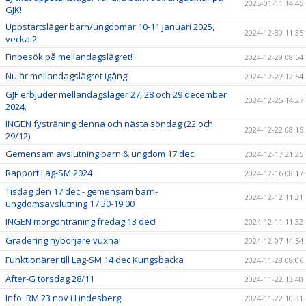
2025-01-11 14:45
GJK!
Uppstartsläger barn/ungdomar 10-11 januari 2025,
2024-12-30 11:35
vecka 2
Finbesök på mellandagslägret!
2024-12-29 08:54
Nu är mellandagslägret igång!
2024-12-27 12:54
GJF erbjuder mellandagsläger 27, 28 och 29 december
2024-12-25 14:27
2024.
INGEN fysträning denna och nästa söndag (22 och
2024-12-22 08:15
29/12)
Gemensam avslutning barn & ungdom 17 dec
2024-12-17 21:25
Rapport Lag-SM 2024
2024-12-16 08:17
Tisdag den 17 dec - gemensam barn-
2024-12-12 11:31
ungdomsavslutning 17.30-19.00
INGEN morgonträning fredag 13 dec!
2024-12-11 11:32
Gradering nybörjare vuxna!
2024-12-07 14:54
Funktionärer till Lag-SM 14 dec Kungsbacka
2024-11-28 08:06
After-G torsdag 28/11
2024-11-22 13:40
Info: RM 23 nov i Lindesberg
2024-11-22 10:31