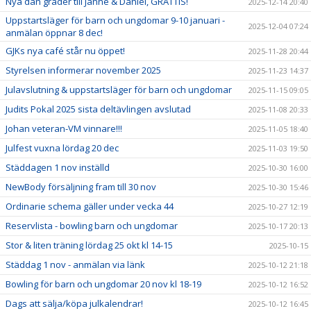
Nya dan grader till Janne & Daniel, GRATTIS!
2025-12-14 20:40
Uppstartsläger för barn och ungdomar 9-10 januari -
2025-12-04 07:24
anmälan öppnar 8 dec!
GJKs nya café står nu öppet!
2025-11-28 20:44
Styrelsen informerar november 2025
2025-11-23 14:37
Julavslutning & uppstartsläger för barn och ungdomar
2025-11-15 09:05
Judits Pokal 2025 sista deltävlingen avslutad
2025-11-08 20:33
Johan veteran-VM vinnare!!!
2025-11-05 18:40
Julfest vuxna lördag 20 dec
2025-11-03 19:50
Städdagen 1 nov inställd
2025-10-30 16:00
NewBody försäljning fram till 30 nov
2025-10-30 15:46
Ordinarie schema gäller under vecka 44
2025-10-27 12:19
Reservlista - bowling barn och ungdomar
2025-10-17 20:13
Stor & liten träning lördag 25 okt kl 14-15
2025-10-15
Städdag 1 nov - anmälan via länk
2025-10-12 21:18
Bowling för barn och ungdomar 20 nov kl 18-19
2025-10-12 16:52
Dags att sälja/köpa julkalendrar!
2025-10-12 16:45