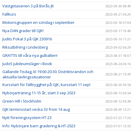
Västgötaserien 3 på Borås JK
2023-09-30 08:49
Fallkurs
2023-09-21 06:29
Motionsgruppen en söndag i september
2023-09-18 07:04
Nya DAN grader till GJK!
2023-09-17 19:49
Judits Pokal 3 på GJK 230916
2023-09-16 11:21
Riksutbilning i Lindesberg
2023-09-02 06:29
GRATTIS till våra nya gulbälten!
2023-08-31 18:07
Judo5 jubileumsläger i Bovik
2023-08-26 06:16
Gällande Tisdag, kl 19:00-20:30. Distriktsrandori och
2023-08-21 15:39
aktuella tävlingssituationer
Kursstart för falltrygghet på GJK, kursstart 11 sep!
2023-08-20 06:56
Nybörjarträning 11-15 år, start 3 sep 2023
2023-08-15 06:54
Green Hill i Stockholm
2023-08-12 06:38
GJK terminsstart vecka 33 from 14 aug
2023-08-09 13:21
Nytt föreningssystem HT-23
2023-07-23 17:26
Info: Nybörjare barn gradering & HT-2023
2023-07-01 13:33