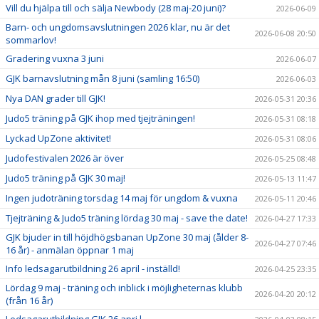
Vill du hjälpa till och sälja Newbody (28 maj-20 juni)?
2026-06-09
Barn- och ungdomsavslutningen 2026 klar, nu är det
2026-06-08 20:50
sommarlov!
Gradering vuxna 3 juni
2026-06-07
GJK barnavslutning mån 8 juni (samling 16:50)
2026-06-03
Nya DAN grader till GJK!
2026-05-31 20:36
Judo5 träning på GJK ihop med tjejträningen!
2026-05-31 08:18
Lyckad UpZone aktivitet!
2026-05-31 08:06
Judofestivalen 2026 är över
2026-05-25 08:48
Judo5 träning på GJK 30 maj!
2026-05-13 11:47
Ingen judoträning torsdag 14 maj för ungdom & vuxna
2026-05-11 20:46
Tjejträning & Judo5 träning lördag 30 maj - save the date!
2026-04-27 17:33
GJK bjuder in till höjdhögsbanan UpZone 30 maj (ålder 8-
2026-04-27 07:46
16 år) - anmälan öppnar 1 maj
Info ledsagarutbildning 26 april - inställd!
2026-04-25 23:35
Lördag 9 maj - träning och inblick i möjligheternas klubb
2026-04-20 20:12
(från 16 år)