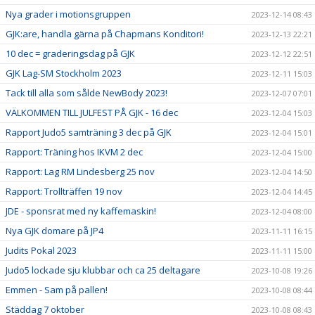
Nya grader i motionsgruppen
2023-12-14 08:43
GJK:are, handla gärna på Chapmans Konditori!
2023-12-13 22:21
10 dec = graderingsdag på GJK
2023-12-12 22:51
GJK Lag-SM Stockholm 2023
2023-12-11 15:03
Tack till alla som sålde NewBody 2023!
2023-12-07 07:01
VÄLKOMMEN TILL JULFEST PÅ GJK - 16 dec
2023-12-04 15:03
Rapport Judo5 samträning 3 dec på GJK
2023-12-04 15:01
Rapport: Träning hos IKVM 2 dec
2023-12-04 15:00
Rapport: Lag RM Lindesberg 25 nov
2023-12-04 14:50
Rapport: Trollträffen 19 nov
2023-12-04 14:45
JDE - sponsrat med ny kaffemaskin!
2023-12-04 08:00
Nya GJK domare på JP4
2023-11-11 16:15
Judits Pokal 2023
2023-11-11 15:00
Judo5 lockade sju klubbar och ca 25 deltagare
2023-10-08 19:26
Emmen - Sam på pallen!
2023-10-08 08:44
Städdag 7 oktober
2023-10-08 08:43