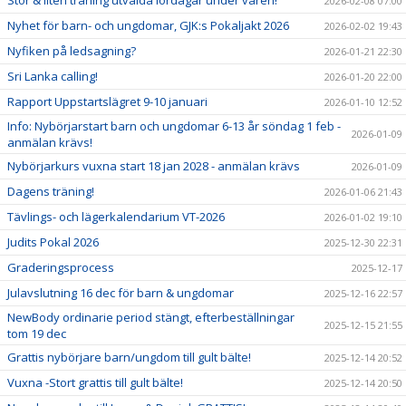
Stor & liten träning utvalda lördagar under våren!
2026-02-08 07:00
Nyhet för barn- och ungdomar, GJK:s Pokaljakt 2026
2026-02-02 19:43
Nyfiken på ledsagning?
2026-01-21 22:30
Sri Lanka calling!
2026-01-20 22:00
Rapport Uppstartslägret 9-10 januari
2026-01-10 12:52
Info: Nybörjarstart barn och ungdomar 6-13 år söndag 1 feb -
2026-01-09
anmälan krävs!
Nybörjarkurs vuxna start 18 jan 2028 - anmälan krävs
2026-01-09
Dagens träning!
2026-01-06 21:43
Tävlings- och lägerkalendarium VT-2026
2026-01-02 19:10
Judits Pokal 2026
2025-12-30 22:31
Graderingsprocess
2025-12-17
Julavslutning 16 dec för barn & ungdomar
2025-12-16 22:57
NewBody ordinarie period stängt, efterbeställningar
2025-12-15 21:55
tom 19 dec
Grattis nybörjare barn/ungdom till gult bälte!
2025-12-14 20:52
Vuxna -Stort grattis till gult bälte!
2025-12-14 20:50