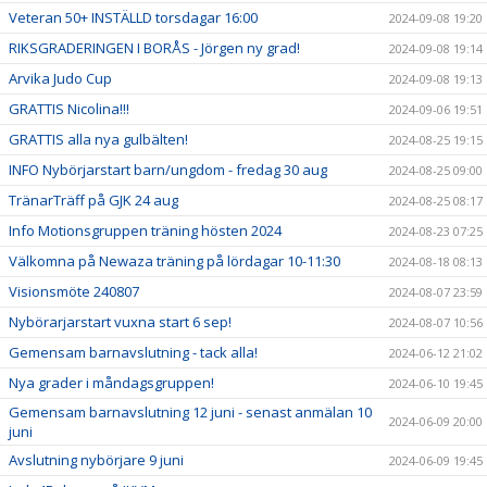
Veteran 50+ INSTÄLLD torsdagar 16:00
2024-09-08 19:20
RIKSGRADERINGEN I BORÅS - Jörgen ny grad!
2024-09-08 19:14
Arvika Judo Cup
2024-09-08 19:13
GRATTIS Nicolina!!!
2024-09-06 19:51
GRATTIS alla nya gulbälten!
2024-08-25 19:15
INFO Nybörjarstart barn/ungdom - fredag 30 aug
2024-08-25 09:00
TränarTräff på GJK 24 aug
2024-08-25 08:17
Info Motionsgruppen träning hösten 2024
2024-08-23 07:25
Välkomna på Newaza träning på lördagar 10-11:30
2024-08-18 08:13
Visionsmöte 240807
2024-08-07 23:59
Nybörarjarstart vuxna start 6 sep!
2024-08-07 10:56
Gemensam barnavslutning - tack alla!
2024-06-12 21:02
Nya grader i måndagsgruppen!
2024-06-10 19:45
Gemensam barnavslutning 12 juni - senast anmälan 10
2024-06-09 20:00
juni
Avslutning nybörjare 9 juni
2024-06-09 19:45