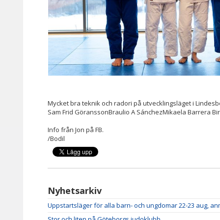
Mycket bra teknik och radori på utvecklingsläget i Lindesb
Sam Frid GöranssonBraulio A SánchezMikaela Barrera Bira
Info från Jon på FB.
/Bodil
Nyhetsarkiv
Uppstartsläger för alla barn- och ungdomar 22-23 aug, a
Stor och liten på Göteborgs judoklubb