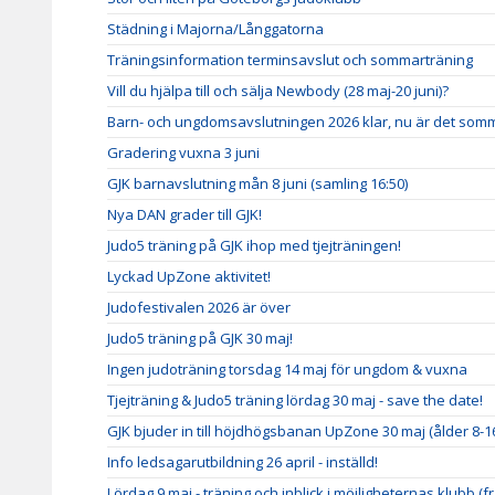
Städning i Majorna/Långgatorna
Träningsinformation terminsavslut och sommarträning
Vill du hjälpa till och sälja Newbody (28 maj-20 juni)?
Barn- och ungdomsavslutningen 2026 klar, nu är det somm
Gradering vuxna 3 juni
GJK barnavslutning mån 8 juni (samling 16:50)
Nya DAN grader till GJK!
Judo5 träning på GJK ihop med tjejträningen!
Lyckad UpZone aktivitet!
Judofestivalen 2026 är över
Judo5 träning på GJK 30 maj!
Ingen judoträning torsdag 14 maj för ungdom & vuxna
Tjejträning & Judo5 träning lördag 30 maj - save the date!
GJK bjuder in till höjdhögsbanan UpZone 30 maj (ålder 8-1
Info ledsagarutbildning 26 april - inställd!
Lördag 9 maj - träning och inblick i möjligheternas klubb (fr