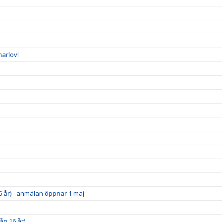
arlov!
6 år) - anmälan öppnar 1 maj
ån 16 år)