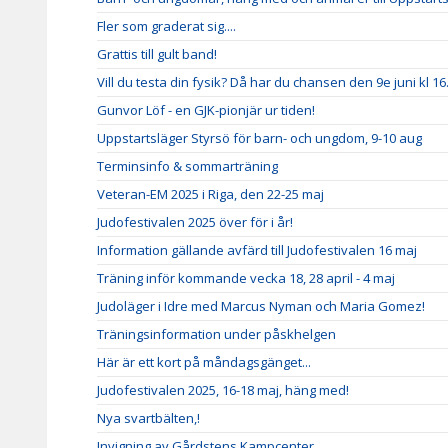
Fler som graderat sig....
Grattis till gult band!
Vill du testa din fysik? Då har du chansen den 9e juni kl 16
Gunvor Löf - en GJK-pionjär ur tiden!
Uppstartsläger Styrsö för barn- och ungdom, 9-10 aug
Terminsinfo & sommarträning
Veteran-EM 2025 i Riga, den 22-25 maj
Judofestivalen 2025 över för i år!
Information gällande avfärd till Judofestivalen 16 maj
Träning inför kommande vecka 18, 28 april - 4 maj
Judoläger i Idre med Marcus Nyman och Maria Gomez!
Träningsinformation under påskhelgen
Här är ett kort på måndagsgänget...
Judofestivalen 2025, 16-18 maj, häng med!
Nya svartbälten,!
Invigning av Gårdstens Kampcenter