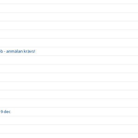
eb - anmälan krävs!
19 dec