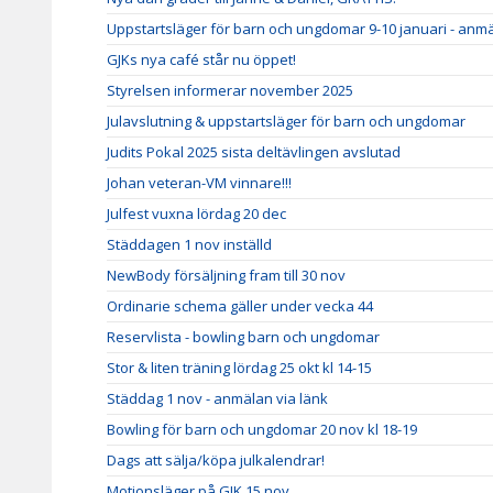
Uppstartsläger för barn och ungdomar 9-10 januari - anm
GJKs nya café står nu öppet!
Styrelsen informerar november 2025
Julavslutning & uppstartsläger för barn och ungdomar
Judits Pokal 2025 sista deltävlingen avslutad
Johan veteran-VM vinnare!!!
Julfest vuxna lördag 20 dec
Städdagen 1 nov inställd
NewBody försäljning fram till 30 nov
Ordinarie schema gäller under vecka 44
Reservlista - bowling barn och ungdomar
Stor & liten träning lördag 25 okt kl 14-15
Städdag 1 nov - anmälan via länk
Bowling för barn och ungdomar 20 nov kl 18-19
Dags att sälja/köpa julkalendrar!
Motionsläger på GJK 15 nov