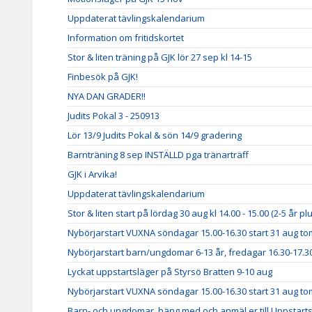
Uppdaterat tävlingskalendarium
Information om fritidskortet
Stor & liten träning på GJK lör 27 sep kl 14-15
Finbesök på GJK!
NYA DAN GRADER!!
Judits Pokal 3 - 250913
Lör 13/9 Judits Pokal & sön 14/9 gradering
Barnträning 8 sep INSTÄLLD pga tränarträff
GJK i Arvika!
Uppdaterat tävlingskalendarium
Stor & liten start på lördag 30 aug kl 14.00 - 15.00 (2-5 år p
Nybörjarstart VUXNA söndagar 15.00-16.30 start 31 aug to
Nybörjarstart barn/ungdomar 6-13 år, fredagar 16.30-17.30
Lyckat uppstartsläger på Styrsö Bratten 9-10 aug
Nybörjarstart VUXNA söndagar 15.00-16.30 start 31 aug to
Barn- och ungdomar, häng med och anmäl er till Uppstarts