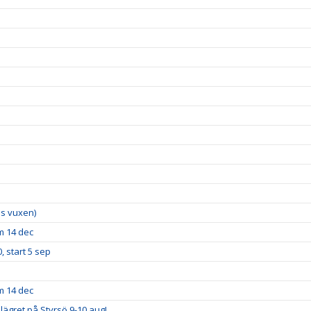
lus vuxen)
m 14 dec
, start 5 sep
m 14 dec
lägret på Styrsö 9-10 aug!