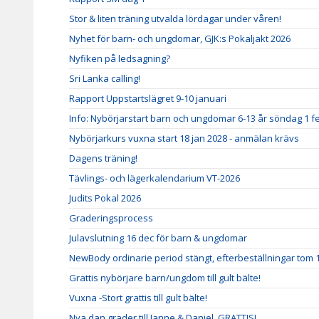
Stor & liten träning utvalda lördagar under våren!
Nyhet för barn- och ungdomar, GJK:s Pokaljakt 2026
Nyfiken på ledsagning?
Sri Lanka calling!
Rapport Uppstartslägret 9-10 januari
Info: Nybörjarstart barn och ungdomar 6-13 år söndag 1 f
Nybörjarkurs vuxna start 18 jan 2028 - anmälan krävs
Dagens träning!
Tävlings- och lägerkalendarium VT-2026
Judits Pokal 2026
Graderingsprocess
Julavslutning 16 dec för barn & ungdomar
NewBody ordinarie period stängt, efterbeställningar tom 
Grattis nybörjare barn/ungdom till gult bälte!
Vuxna -Stort grattis till gult bälte!
Nya dan grader till Janne & Daniel, GRATTIS!