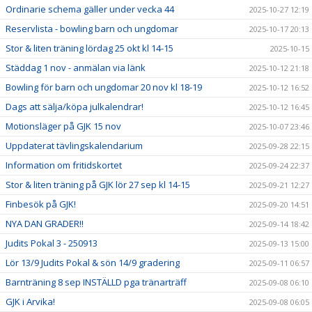
Ordinarie schema gäller under vecka 44
2025-10-27 12:19
Reservlista - bowling barn och ungdomar
2025-10-17 20:13
Stor & liten träning lördag 25 okt kl 14-15
2025-10-15
Städdag 1 nov - anmälan via länk
2025-10-12 21:18
Bowling för barn och ungdomar 20 nov kl 18-19
2025-10-12 16:52
Dags att sälja/köpa julkalendrar!
2025-10-12 16:45
Motionsläger på GJK 15 nov
2025-10-07 23:46
Uppdaterat tävlingskalendarium
2025-09-28 22:15
Information om fritidskortet
2025-09-24 22:37
Stor & liten träning på GJK lör 27 sep kl 14-15
2025-09-21 12:27
Finbesök på GJK!
2025-09-20 14:51
NYA DAN GRADER!!
2025-09-14 18:42
Judits Pokal 3 - 250913
2025-09-13 15:00
Lör 13/9 Judits Pokal & sön 14/9 gradering
2025-09-11 06:57
Barnträning 8 sep INSTÄLLD pga tränarträff
2025-09-08 06:10
GJK i Arvika!
2025-09-08 06:05