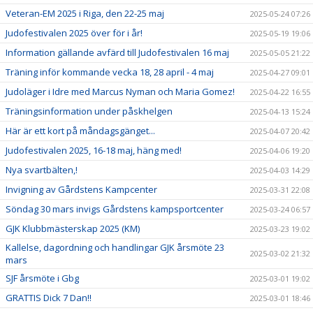
Veteran-EM 2025 i Riga, den 22-25 maj
2025-05-24 07:26
Judofestivalen 2025 över för i år!
2025-05-19 19:06
Information gällande avfärd till Judofestivalen 16 maj
2025-05-05 21:22
Träning inför kommande vecka 18, 28 april - 4 maj
2025-04-27 09:01
Judoläger i Idre med Marcus Nyman och Maria Gomez!
2025-04-22 16:55
Träningsinformation under påskhelgen
2025-04-13 15:24
Här är ett kort på måndagsgänget...
2025-04-07 20:42
Judofestivalen 2025, 16-18 maj, häng med!
2025-04-06 19:20
Nya svartbälten,!
2025-04-03 14:29
Invigning av Gårdstens Kampcenter
2025-03-31 22:08
Söndag 30 mars invigs Gårdstens kampsportcenter
2025-03-24 06:57
GJK Klubbmästerskap 2025 (KM)
2025-03-23 19:02
Kallelse, dagordning och handlingar GJK årsmöte 23
2025-03-02 21:32
mars
SJF årsmöte i Gbg
2025-03-01 19:02
GRATTIS Dick 7 Dan!!
2025-03-01 18:46