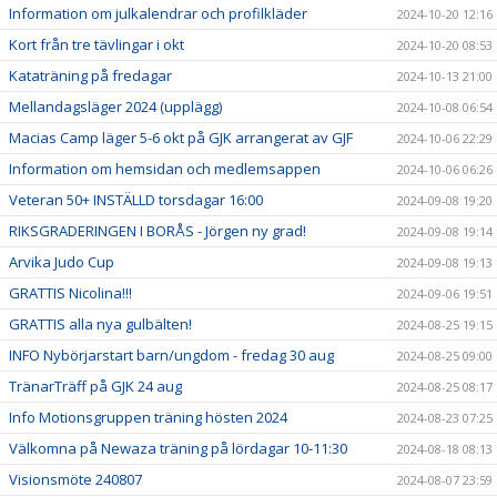
Information om julkalendrar och profilkläder
2024-10-20 12:16
Kort från tre tävlingar i okt
2024-10-20 08:53
Kataträning på fredagar
2024-10-13 21:00
Mellandagsläger 2024 (upplägg)
2024-10-08 06:54
Macias Camp läger 5-6 okt på GJK arrangerat av GJF
2024-10-06 22:29
Information om hemsidan och medlemsappen
2024-10-06 06:26
Veteran 50+ INSTÄLLD torsdagar 16:00
2024-09-08 19:20
RIKSGRADERINGEN I BORÅS - Jörgen ny grad!
2024-09-08 19:14
Arvika Judo Cup
2024-09-08 19:13
GRATTIS Nicolina!!!
2024-09-06 19:51
GRATTIS alla nya gulbälten!
2024-08-25 19:15
INFO Nybörjarstart barn/ungdom - fredag 30 aug
2024-08-25 09:00
TränarTräff på GJK 24 aug
2024-08-25 08:17
Info Motionsgruppen träning hösten 2024
2024-08-23 07:25
Välkomna på Newaza träning på lördagar 10-11:30
2024-08-18 08:13
Visionsmöte 240807
2024-08-07 23:59