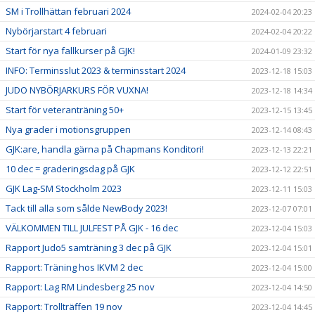
SM i Trollhättan februari 2024
2024-02-04 20:23
Nybörjarstart 4 februari
2024-02-04 20:22
Start för nya fallkurser på GJK!
2024-01-09 23:32
INFO: Terminsslut 2023 & terminsstart 2024
2023-12-18 15:03
JUDO NYBÖRJARKURS FÖR VUXNA!
2023-12-18 14:34
Start för veteranträning 50+
2023-12-15 13:45
Nya grader i motionsgruppen
2023-12-14 08:43
GJK:are, handla gärna på Chapmans Konditori!
2023-12-13 22:21
10 dec = graderingsdag på GJK
2023-12-12 22:51
GJK Lag-SM Stockholm 2023
2023-12-11 15:03
Tack till alla som sålde NewBody 2023!
2023-12-07 07:01
VÄLKOMMEN TILL JULFEST PÅ GJK - 16 dec
2023-12-04 15:03
Rapport Judo5 samträning 3 dec på GJK
2023-12-04 15:01
Rapport: Träning hos IKVM 2 dec
2023-12-04 15:00
Rapport: Lag RM Lindesberg 25 nov
2023-12-04 14:50
Rapport: Trollträffen 19 nov
2023-12-04 14:45