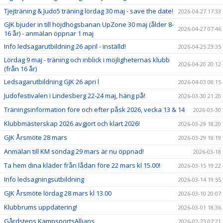
Tjejträning & Judo5 träning lördag 30 maj - save the date!
2026-04-27 17:33
GJK bjuder in till höjdhögsbanan UpZone 30 maj (ålder 8-
2026-04-27 07:46
16 år) - anmälan öppnar 1 maj
Info ledsagarutbildning 26 april - inställd!
2026-04-25 23:35
Lördag 9 maj - träning och inblick i möjligheternas klubb
2026-04-20 20:12
(från 16 år)
Ledsagarutbildning GJK 26 apri l
2026-04-03 08:15
Judofestivalen i Lindesberg 22-24 maj, häng på!
2026-03-30 21:20
Träningsinformation före och efter påsk 2026, vecka 13 & 14
2026-03-30
Klubbmästerskap 2026 avgjort och klart 2026!
2026-03-29 18:20
GJK Årsmöte 28 mars
2026-03-29 18:19
Anmälan till KM söndag 29 mars är nu öppnad!
2026-03-18
Ta hem dina kläder från lådan före 22 mars kl 15.00!
2026-03-15 19:22
Info ledsagningsutbildning
2026-03-14 19:55
GJK Årsmöte lördag 28 mars kl 13.00
2026-03-10 20:07
Klubbrums uppdatering!
2026-03-01 18:36
Gårdstens KampsportsAllians
2026-02-23 07:21