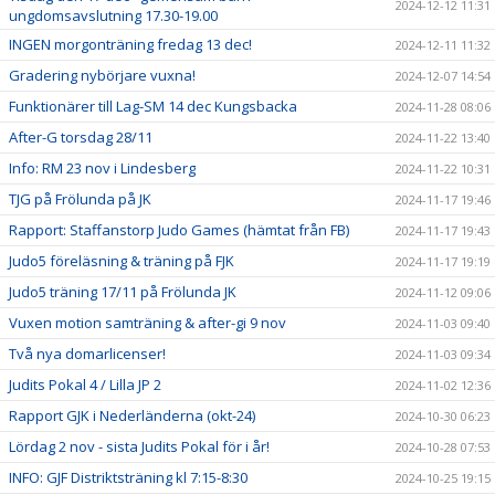
2024-12-12 11:31
ungdomsavslutning 17.30-19.00
INGEN morgonträning fredag 13 dec!
2024-12-11 11:32
Gradering nybörjare vuxna!
2024-12-07 14:54
Funktionärer till Lag-SM 14 dec Kungsbacka
2024-11-28 08:06
After-G torsdag 28/11
2024-11-22 13:40
Info: RM 23 nov i Lindesberg
2024-11-22 10:31
TJG på Frölunda på JK
2024-11-17 19:46
Rapport: Staffanstorp Judo Games (hämtat från FB)
2024-11-17 19:43
Judo5 föreläsning & träning på FJK
2024-11-17 19:19
Judo5 träning 17/11 på Frölunda JK
2024-11-12 09:06
Vuxen motion samträning & after-gi 9 nov
2024-11-03 09:40
Två nya domarlicenser!
2024-11-03 09:34
Judits Pokal 4 / Lilla JP 2
2024-11-02 12:36
Rapport GJK i Nederländerna (okt-24)
2024-10-30 06:23
Lördag 2 nov - sista Judits Pokal för i år!
2024-10-28 07:53
INFO: GJF Distriktsträning kl 7:15-8:30
2024-10-25 19:15