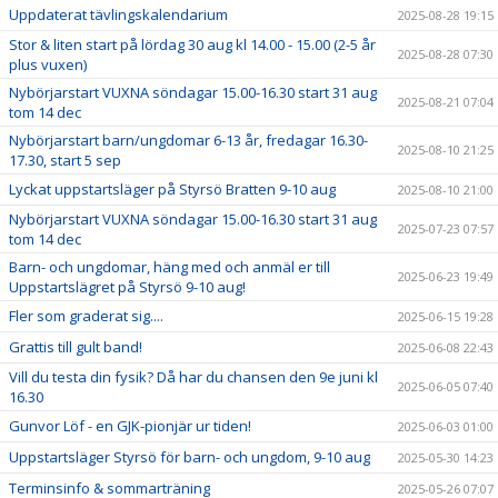
Uppdaterat tävlingskalendarium
2025-08-28 19:15
Stor & liten start på lördag 30 aug kl 14.00 - 15.00 (2-5 år
2025-08-28 07:30
plus vuxen)
Nybörjarstart VUXNA söndagar 15.00-16.30 start 31 aug
2025-08-21 07:04
tom 14 dec
Nybörjarstart barn/ungdomar 6-13 år, fredagar 16.30-
2025-08-10 21:25
17.30, start 5 sep
Lyckat uppstartsläger på Styrsö Bratten 9-10 aug
2025-08-10 21:00
Nybörjarstart VUXNA söndagar 15.00-16.30 start 31 aug
2025-07-23 07:57
tom 14 dec
Barn- och ungdomar, häng med och anmäl er till
2025-06-23 19:49
Uppstartslägret på Styrsö 9-10 aug!
Fler som graderat sig....
2025-06-15 19:28
Grattis till gult band!
2025-06-08 22:43
Vill du testa din fysik? Då har du chansen den 9e juni kl
2025-06-05 07:40
16.30
Gunvor Löf - en GJK-pionjär ur tiden!
2025-06-03 01:00
Uppstartsläger Styrsö för barn- och ungdom, 9-10 aug
2025-05-30 14:23
Terminsinfo & sommarträning
2025-05-26 07:07