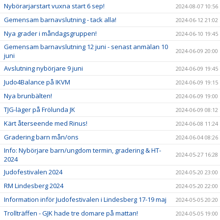
Nybörarjarstart vuxna start 6 sep!
2024-08-07 10:56
Gemensam barnavslutning - tack alla!
2024-06-12 21:02
Nya grader i måndagsgruppen!
2024-06-10 19:45
Gemensam barnavslutning 12 juni - senast anmälan 10
2024-06-09 20:00
juni
Avslutning nybörjare 9 juni
2024-06-09 19:45
Judo4Balance på IKVM
2024-06-09 19:15
Nya brunbälten!
2024-06-09 19:00
TJG-läger på Frölunda JK
2024-06-09 08:12
Kärt återseende med Rinus!
2024-06-08 11:24
Gradering barn mån/ons
2024-06-04 08:26
Info: Nybörjare barn/ungdom termin, gradering & HT-
2024-05-27 16:28
2024
Judofestivalen 2024
2024-05-20 23:00
RM Lindesberg 2024
2024-05-20 22:00
Information inför Judofestivalen i Lindesberg 17-19 maj
2024-05-05 20:20
Trollträffen - GJK hade tre domare på mattan!
2024-05-05 19:00