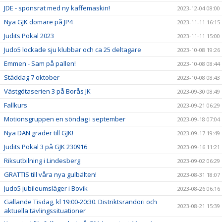
JDE - sponsrat med ny kaffemaskin!
2023-12-04 08:00
Nya GJK domare på JP4
2023-11-11 16:15
Judits Pokal 2023
2023-11-11 15:00
Judo5 lockade sju klubbar och ca 25 deltagare
2023-10-08 19:26
Emmen - Sam på pallen!
2023-10-08 08:44
Städdag 7 oktober
2023-10-08 08:43
Västgötaserien 3 på Borås JK
2023-09-30 08:49
Fallkurs
2023-09-21 06:29
Motionsgruppen en söndag i september
2023-09-18 07:04
Nya DAN grader till GJK!
2023-09-17 19:49
Judits Pokal 3 på GJK 230916
2023-09-16 11:21
Riksutbilning i Lindesberg
2023-09-02 06:29
GRATTIS till våra nya gulbälten!
2023-08-31 18:07
Judo5 jubileumsläger i Bovik
2023-08-26 06:16
Gällande Tisdag, kl 19:00-20:30. Distriktsrandori och
2023-08-21 15:39
aktuella tävlingssituationer