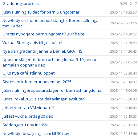
Graderingsprocess
2025-12-17
Julavslutning 16 dec för barn & ungdomar
2025-12-16 22:57
NewBody ordinarie period stängt, efterbeställningar
2025-12-15 21:55
tom 19 dec
Grattis nybörjare barn/ungdom till gult bälte!
2025-12-14 20:52
Vuxna -Stort grattis till gult bälte!
2025-12-14 20:50
Nya dan grader till Janne & Daniel, GRATTIS!
2025-12-14 20:40
Uppstartsläger för barn och ungdomar 9-10 januari -
2025-12-04 07:24
anmälan öppnar 8 dec!
GJKs nya café står nu öppet!
2025-11-28 20:44
Styrelsen informerar november 2025
2025-11-23 14:37
Julavslutning & uppstartsläger för barn och ungdomar
2025-11-15 09:05
Judits Pokal 2025 sista deltävlingen avslutad
2025-11-08 20:33
Johan veteran-VM vinnare!!!
2025-11-05 18:40
Julfest vuxna lördag 20 dec
2025-11-03 19:50
Städdagen 1 nov inställd
2025-10-30 16:00
NewBody försäljning fram till 30 nov
2025-10-30 15:46