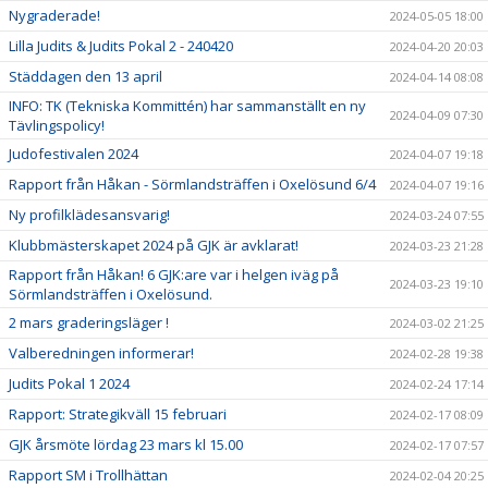
Nygraderade!
2024-05-05 18:00
Lilla Judits & Judits Pokal 2 - 240420
2024-04-20 20:03
Städdagen den 13 april
2024-04-14 08:08
INFO: TK (Tekniska Kommittén) har sammanställt en ny
2024-04-09 07:30
Tävlingspolicy!
Judofestivalen 2024
2024-04-07 19:18
Rapport från Håkan - Sörmlandsträffen i Oxelösund 6/4
2024-04-07 19:16
Ny profilklädesansvarig!
2024-03-24 07:55
Klubbmästerskapet 2024 på GJK är avklarat!
2024-03-23 21:28
Rapport från Håkan! 6 GJK:are var i helgen iväg på
2024-03-23 19:10
Sörmlandsträffen i Oxelösund.
2 mars graderingsläger !
2024-03-02 21:25
Valberedningen informerar!
2024-02-28 19:38
Judits Pokal 1 2024
2024-02-24 17:14
Rapport: Strategikväll 15 februari
2024-02-17 08:09
GJK årsmöte lördag 23 mars kl 15.00
2024-02-17 07:57
Rapport SM i Trollhättan
2024-02-04 20:25