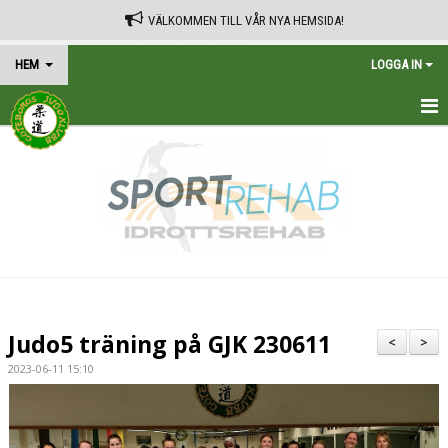
VÄLKOMMEN TILL VÅR NYA HEMSIDA!
HEM
LOGGA IN
HEM
TRÄNINGSSCHEMA
KALENDER
VÅRA AVGIFTER
KONTAKT
Judo5 träning på GJK 230611
<
>
IN ENGLISH
2023-06-11 15:10