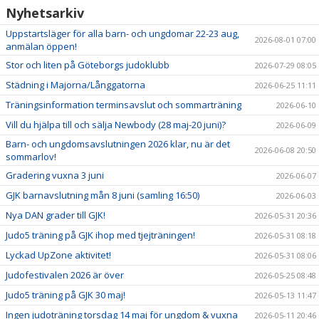
Nyhetsarkiv
Uppstartsläger för alla barn- och ungdomar 22-23 aug,
2026-08-01 07:00
anmälan öppen!
Stor och liten på Göteborgs judoklubb
2026-07-29 08:05
Städning i Majorna/Långgatorna
2026-06-25 11:11
Träningsinformation terminsavslut och sommarträning
2026-06-10
Vill du hjälpa till och sälja Newbody (28 maj-20 juni)?
2026-06-09
Barn- och ungdomsavslutningen 2026 klar, nu är det
2026-06-08 20:50
sommarlov!
Gradering vuxna 3 juni
2026-06-07
GJK barnavslutning mån 8 juni (samling 16:50)
2026-06-03
Nya DAN grader till GJK!
2026-05-31 20:36
Judo5 träning på GJK ihop med tjejträningen!
2026-05-31 08:18
Lyckad UpZone aktivitet!
2026-05-31 08:06
Judofestivalen 2026 är över
2026-05-25 08:48
Judo5 träning på GJK 30 maj!
2026-05-13 11:47
Ingen judoträning torsdag 14 maj för ungdom & vuxna
2026-05-11 20:46