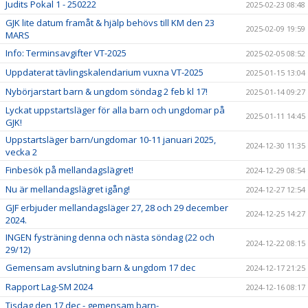
Judits Pokal 1 - 250222
2025-02-23 08:48
GJK lite datum framåt & hjälp behövs till KM den 23
2025-02-09 19:59
MARS
Info: Terminsavgifter VT-2025
2025-02-05 08:52
Uppdaterat tävlingskalendarium vuxna VT-2025
2025-01-15 13:04
Nybörjarstart barn & ungdom söndag 2 feb kl 17!
2025-01-14 09:27
Lyckat uppstartsläger för alla barn och ungdomar på
2025-01-11 14:45
GJK!
Uppstartsläger barn/ungdomar 10-11 januari 2025,
2024-12-30 11:35
vecka 2
Finbesök på mellandagslägret!
2024-12-29 08:54
Nu är mellandagslägret igång!
2024-12-27 12:54
GJF erbjuder mellandagsläger 27, 28 och 29 december
2024-12-25 14:27
2024.
INGEN fysträning denna och nästa söndag (22 och
2024-12-22 08:15
29/12)
Gemensam avslutning barn & ungdom 17 dec
2024-12-17 21:25
Rapport Lag-SM 2024
2024-12-16 08:17
Tisdag den 17 dec - gemensam barn-