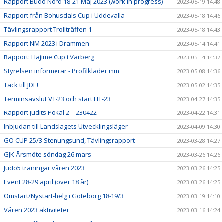
Rapport Budo Nord 18-21 Maj 2023 (work in progress)
2023-05-19 14:48
Rapport från Bohusdals Cup i Uddevalla
2023-05-18 14:46
Tävlingsrapport Trollträffen 1
2023-05-18 14:43
Rapport NM 2023 i Drammen
2023-05-14 14:41
Rapport: Hajime Cup i Varberg
2023-05-14 14:37
Styrelsen informerar - Profilkläder mm
2023-05-08 14:36
Tack till JDE!
2023-05-02 14:35
Terminsavslut VT-23 och start HT-23
2023-04-27 14:35
Rapport Judits Pokal 2 – 230422
2023-04-22 14:31
Inbjudan till Landslagets Utvecklingsläger
2023-04-09 14:30
GO CUP 25/3 Stenungsund, Tävlingsrapport
2023-03-28 14:27
GJK Årsmöte söndag 26 mars
2023-03-26 14:26
Judo5 träningar våren 2023
2023-03-26 14:25
Event 28-29 april (över 18 år)
2023-03-26 14:25
Omstart/Nystart-helg i Göteborg 18-19/3
2023-03-19 14:10
Våren 2023 aktiviteter
2023-03-16 14:24