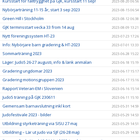
Kursstart för falltrygghet på GJK, kursstart 11 sep!
2023-08-20 06:56
Nybörjarträning 11-15 år, start 3 sep 2023
2023-08-15 06:54
Green Hill i Stockholm
2023-08-12 06:38
GJK terminsstart vecka 33 from 14 aug
2023-08-09 13:21
Nytt föreningssystem HT-23
2023-07-23 17:26
Info: Nybörjare barn gradering & HT-2023
2023-07-01 13:33
Sommarträning 2023
2023-06-28 15:22
Läger: Judo5 26-27 augusti, info & länk anmälan
2023-06-18 15:19
Gradering ungdomar 2023
2023-06-17 15:17
Gradering motionsgruppen 2023
2023-06-17 15:16
Rapport Veteran-EM i Slovenien
2023-06-16 15:14
Judo5 träning på GJK 230611
2023-06-11 15:10
Gemensam barnavslutning inkl kort
2023-05-31 14:59
Judofestivale 2023 - bilder
2023-05-29 14:53
Utbildning styrketräning via SISU 27 maj
2023-05-29 14:51
Utbildning – Lär ut judo via SJF (26-28 maj)
2023-05-29 14:50