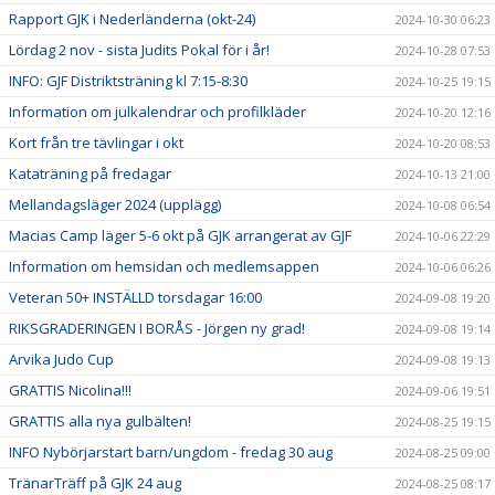
Rapport GJK i Nederländerna (okt-24)
2024-10-30 06:23
Lördag 2 nov - sista Judits Pokal för i år!
2024-10-28 07:53
INFO: GJF Distriktsträning kl 7:15-8:30
2024-10-25 19:15
Information om julkalendrar och profilkläder
2024-10-20 12:16
Kort från tre tävlingar i okt
2024-10-20 08:53
Kataträning på fredagar
2024-10-13 21:00
Mellandagsläger 2024 (upplägg)
2024-10-08 06:54
Macias Camp läger 5-6 okt på GJK arrangerat av GJF
2024-10-06 22:29
Information om hemsidan och medlemsappen
2024-10-06 06:26
Veteran 50+ INSTÄLLD torsdagar 16:00
2024-09-08 19:20
RIKSGRADERINGEN I BORÅS - Jörgen ny grad!
2024-09-08 19:14
Arvika Judo Cup
2024-09-08 19:13
GRATTIS Nicolina!!!
2024-09-06 19:51
GRATTIS alla nya gulbälten!
2024-08-25 19:15
INFO Nybörjarstart barn/ungdom - fredag 30 aug
2024-08-25 09:00
TränarTräff på GJK 24 aug
2024-08-25 08:17