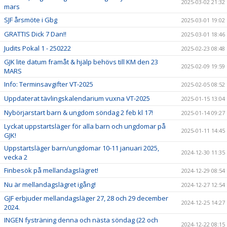
2025-03-02 21:32
mars
SJF årsmöte i Gbg
2025-03-01 19:02
GRATTIS Dick 7 Dan!!
2025-03-01 18:46
Judits Pokal 1 - 250222
2025-02-23 08:48
GJK lite datum framåt & hjälp behövs till KM den 23
2025-02-09 19:59
MARS
Info: Terminsavgifter VT-2025
2025-02-05 08:52
Uppdaterat tävlingskalendarium vuxna VT-2025
2025-01-15 13:04
Nybörjarstart barn & ungdom söndag 2 feb kl 17!
2025-01-14 09:27
Lyckat uppstartsläger för alla barn och ungdomar på
2025-01-11 14:45
GJK!
Uppstartsläger barn/ungdomar 10-11 januari 2025,
2024-12-30 11:35
vecka 2
Finbesök på mellandagslägret!
2024-12-29 08:54
Nu är mellandagslägret igång!
2024-12-27 12:54
GJF erbjuder mellandagsläger 27, 28 och 29 december
2024-12-25 14:27
2024.
INGEN fysträning denna och nästa söndag (22 och
2024-12-22 08:15