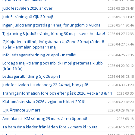
Judofestivalen 2026 är över
2026-05-25 08:48
Judo5 träning på GJK 30 maj!
2026-05-13 11:47
Ingen judoträning torsdag 14 maj för ungdom & vuxna
2026-05-11 20:46
Tjejträning & Judo5 träning lördag 30 maj - save the date!
2026-04-27 17:33
GJK bjuder in till höjdhögsbanan UpZone 30 maj (ålder 8-
2026-04-27 07:46
16 år) - anmälan öppnar 1 maj
Info ledsagarutbildning 26 april - inställd!
2026-04-25 23:35
Lördag 9 maj - träning och inblick i möjligheternas klubb
2026-04-20 20:12
(från 16 år)
Ledsagarutbildning GJK 26 apri l
2026-04-03 08:15
Judofestivalen i Lindesberg 22-24 maj, häng på!
2026-03-30 21:20
Träningsinformation före och efter påsk 2026, vecka 13 & 14
2026-03-30
Klubbmästerskap 2026 avgjort och klart 2026!
2026-03-29 18:20
GJK Årsmöte 28 mars
2026-03-29 18:19
Anmälan till KM söndag 29 mars är nu öppnad!
2026-03-18
Ta hem dina kläder från lådan före 22 mars kl 15.00!
2026-03-15 19:22