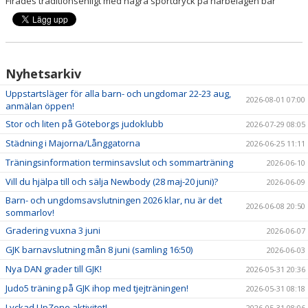
Firades traditionsenligt med några sportdryck på närbelägen bar
Nyhetsarkiv
Uppstartsläger för alla barn- och ungdomar 22-23 aug,
2026-08-01 07:00
anmälan öppen!
Stor och liten på Göteborgs judoklubb
2026-07-29 08:05
Städning i Majorna/Långgatorna
2026-06-25 11:11
Träningsinformation terminsavslut och sommarträning
2026-06-10
Vill du hjälpa till och sälja Newbody (28 maj-20 juni)?
2026-06-09
Barn- och ungdomsavslutningen 2026 klar, nu är det
2026-06-08 20:50
sommarlov!
Gradering vuxna 3 juni
2026-06-07
GJK barnavslutning mån 8 juni (samling 16:50)
2026-06-03
Nya DAN grader till GJK!
2026-05-31 20:36
Judo5 träning på GJK ihop med tjejträningen!
2026-05-31 08:18
Lyckad UpZone aktivitet!
2026-05-31 08:06