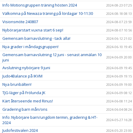
Info Motionsgruppen träning hösten 2024
2024-08-23 07:25
Välkomna på Newaza träning på lördagar 10-11:30
2024-08-18 08:13
Visionsmöte 240807
2024-08-07 23:59
Nybörarjarstart vuxna start 6 sep!
2024-08-07 10:56
Gemensam barnavslutning - tack alla!
2024-06-12 21:02
Nya grader i måndagsgruppen!
2024-06-10 19:45
Gemensam barnavslutning 12 juni - senast anmälan 10
2024-06-09 20:00
juni
Avslutning nybörjare 9 juni
2024-06-09 19:45
Judo4Balance på IKVM
2024-06-09 19:15
Nya brunbälten!
2024-06-09 19:00
TJG-läger på Frölunda JK
2024-06-09 08:12
Kärt återseende med Rinus!
2024-06-08 11:24
Gradering barn mån/ons
2024-06-04 08:26
Info: Nybörjare barn/ungdom termin, gradering & HT-
2024-05-27 16:28
2024
Judofestivalen 2024
2024-05-20 23:00