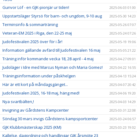
Gunvor Löf - en GJK-pionjär ur tiden!
2025-06-03 01:00
Uppstartsläger Styrsö för barn- och ungdom, 9-10 aug
2025-05-30 14:23
Terminsinfo & sommarträning
2025-05-26 07:07
Veteran-EM 2025 i Riga, den 22-25 maj
2025-05-24 07:26
Judofestivalen 2025 över för i år!
2025-05-19 19:06
Information gällande avfärd till Judofestivalen 16 maj
2025-05-05 21:22
Träning inför kommande vecka 18, 28 april - 4 maj
2025-04-27 09:01
Judoläger i Idre med Marcus Nyman och Maria Gomez!
2025-04-22 16:55
Träningsinformation under påskhelgen
2025-04-13 15:24
Här är ett kort på måndagsgänget...
2025-04-07 20:42
Judofestivalen 2025, 16-18 maj, häng med!
2025-04-06 19:20
Nya svartbälten,!
2025-04-03 14:29
Invigning av Gårdstens Kampcenter
2025-03-31 22:08
Söndag 30 mars invigs Gårdstens kampsportcenter
2025-03-24 06:57
GJK Klubbmästerskap 2025 (KM)
2025-03-23 19:02
Kallelse, dagordning och handlingar GJK årsmöte 23