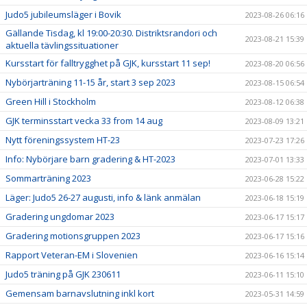
Judo5 jubileumsläger i Bovik
2023-08-26 06:16
Gällande Tisdag, kl 19:00-20:30. Distriktsrandori och
2023-08-21 15:39
aktuella tävlingssituationer
Kursstart för falltrygghet på GJK, kursstart 11 sep!
2023-08-20 06:56
Nybörjarträning 11-15 år, start 3 sep 2023
2023-08-15 06:54
Green Hill i Stockholm
2023-08-12 06:38
GJK terminsstart vecka 33 from 14 aug
2023-08-09 13:21
Nytt föreningssystem HT-23
2023-07-23 17:26
Info: Nybörjare barn gradering & HT-2023
2023-07-01 13:33
Sommarträning 2023
2023-06-28 15:22
Läger: Judo5 26-27 augusti, info & länk anmälan
2023-06-18 15:19
Gradering ungdomar 2023
2023-06-17 15:17
Gradering motionsgruppen 2023
2023-06-17 15:16
Rapport Veteran-EM i Slovenien
2023-06-16 15:14
Judo5 träning på GJK 230611
2023-06-11 15:10
Gemensam barnavslutning inkl kort
2023-05-31 14:59