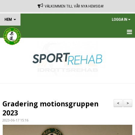
VÄLKOMMEN TILL VÅR NYA HEMSIDA!
HEM
LOGGA IN
HEM
TRÄNINGSSCHEMA
KALENDER
VÅRA AVGIFTER
KONTAKT
Gradering motionsgruppen
<
>
IN ENGLISH
2023
2023-06-17 15:16