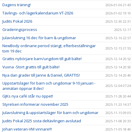
Dagens träning!
2026-01-06 21:43
Tävlings- och lägerkalendarium VT-2026
2026-01-02 19:10
Judits Pokal 2026
2025-12-30 22:31
Graderingsprocess
2025-12-17
Julavslutning 16 dec för barn & ungdomar
2025-12-16 22:57
NewBody ordinarie period stängt, efterbeställningar
2025-12-15 21:55
tom 19 dec
Grattis nybörjare barn/ungdom till gult bälte!
2025-12-14 20:52
Vuxna -Stort grattis till gult bälte!
2025-12-14 20:50
Nya dan grader till Janne & Daniel, GRATTIS!
2025-12-14 20:40
Uppstartsläger för barn och ungdomar 9-10 januari -
2025-12-04 07:24
anmälan öppnar 8 dec!
GJKs nya café står nu öppet!
2025-11-28 20:44
Styrelsen informerar november 2025
2025-11-23 14:37
Julavslutning & uppstartsläger för barn och ungdomar
2025-11-15 09:05
Judits Pokal 2025 sista deltävlingen avslutad
2025-11-08 20:33
Johan veteran-VM vinnare!!!
2025-11-05 18:40