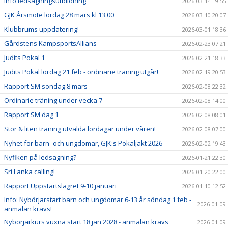
Info ledsagningsutbildning
2026-03-14 19:55
GJK Årsmöte lördag 28 mars kl 13.00
2026-03-10 20:07
Klubbrums uppdatering!
2026-03-01 18:36
Gårdstens KampsportsAllians
2026-02-23 07:21
Judits Pokal 1
2026-02-21 18:33
Judits Pokal lördag 21 feb - ordinarie träning utgår!
2026-02-19 20:53
Rapport SM söndag 8 mars
2026-02-08 22:32
Ordinarie träning under vecka 7
2026-02-08 14:00
Rapport SM dag 1
2026-02-08 08:01
Stor & liten träning utvalda lördagar under våren!
2026-02-08 07:00
Nyhet för barn- och ungdomar, GJK:s Pokaljakt 2026
2026-02-02 19:43
Nyfiken på ledsagning?
2026-01-21 22:30
Sri Lanka calling!
2026-01-20 22:00
Rapport Uppstartslägret 9-10 januari
2026-01-10 12:52
Info: Nybörjarstart barn och ungdomar 6-13 år söndag 1 feb -
2026-01-09
anmälan krävs!
Nybörjarkurs vuxna start 18 jan 2028 - anmälan krävs
2026-01-09