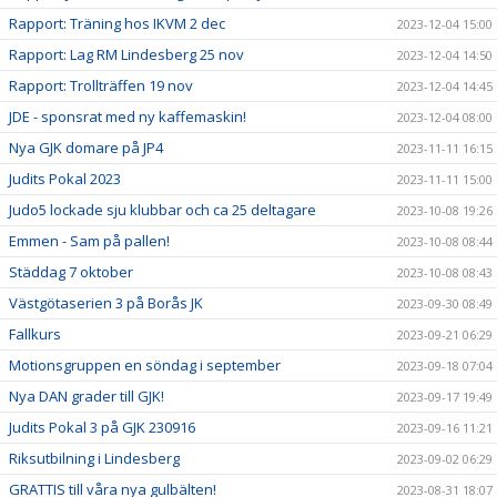
Rapport: Träning hos IKVM 2 dec
2023-12-04 15:00
Rapport: Lag RM Lindesberg 25 nov
2023-12-04 14:50
Rapport: Trollträffen 19 nov
2023-12-04 14:45
JDE - sponsrat med ny kaffemaskin!
2023-12-04 08:00
Nya GJK domare på JP4
2023-11-11 16:15
Judits Pokal 2023
2023-11-11 15:00
Judo5 lockade sju klubbar och ca 25 deltagare
2023-10-08 19:26
Emmen - Sam på pallen!
2023-10-08 08:44
Städdag 7 oktober
2023-10-08 08:43
Västgötaserien 3 på Borås JK
2023-09-30 08:49
Fallkurs
2023-09-21 06:29
Motionsgruppen en söndag i september
2023-09-18 07:04
Nya DAN grader till GJK!
2023-09-17 19:49
Judits Pokal 3 på GJK 230916
2023-09-16 11:21
Riksutbilning i Lindesberg
2023-09-02 06:29
GRATTIS till våra nya gulbälten!
2023-08-31 18:07