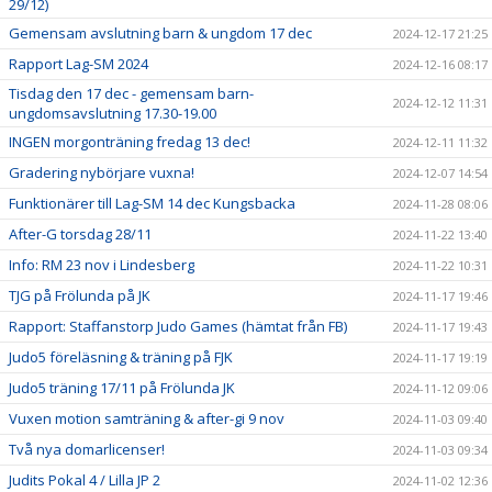
29/12)
Gemensam avslutning barn & ungdom 17 dec
2024-12-17 21:25
Rapport Lag-SM 2024
2024-12-16 08:17
Tisdag den 17 dec - gemensam barn-
2024-12-12 11:31
ungdomsavslutning 17.30-19.00
INGEN morgonträning fredag 13 dec!
2024-12-11 11:32
Gradering nybörjare vuxna!
2024-12-07 14:54
Funktionärer till Lag-SM 14 dec Kungsbacka
2024-11-28 08:06
After-G torsdag 28/11
2024-11-22 13:40
Info: RM 23 nov i Lindesberg
2024-11-22 10:31
TJG på Frölunda på JK
2024-11-17 19:46
Rapport: Staffanstorp Judo Games (hämtat från FB)
2024-11-17 19:43
Judo5 föreläsning & träning på FJK
2024-11-17 19:19
Judo5 träning 17/11 på Frölunda JK
2024-11-12 09:06
Vuxen motion samträning & after-gi 9 nov
2024-11-03 09:40
Två nya domarlicenser!
2024-11-03 09:34
Judits Pokal 4 / Lilla JP 2
2024-11-02 12:36