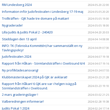
RM Lindesberg 2024
2024-05-20 22:00
Information inför Judofestivalen i Lindesberg 17-19 maj
2024-05-05 20:20
Trollträffen - GJK hade tre domare på mattan!
2024-05-05 19:00
Nygraderade!
2024-05-05 18:00
Lilla Judits & Judits Pokal 2 - 240420
2024-04-20 20:03
Städdagen den 13 april
2024-04-14 08:08
INFO: TK (Tekniska Kommittén) har sammanställt en ny
2024-04-09 07:30
Tävlingspolicy!
Judofestivalen 2024
2024-04-07 19:18
Rapport från Håkan - Sörmlandsträffen i Oxelösund 6/4
2024-04-07 19:16
Ny profilklädesansvarig!
2024-03-24 07:55
Klubbmästerskapet 2024 på GJK är avklarat!
2024-03-23 21:28
Rapport från Håkan! 6 GJK:are var i helgen iväg på
2024-03-23 19:10
Sörmlandsträffen i Oxelösund.
2 mars graderingsläger !
2024-03-02 21:25
Valberedningen informerar!
2024-02-28 19:38
Judits Pokal 1 2024
2024-02-24 17:14