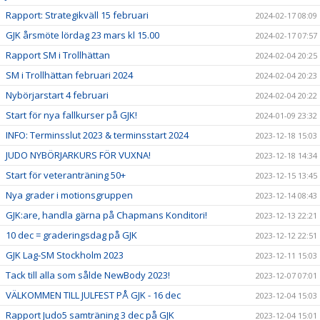
Rapport: Strategikväll 15 februari
2024-02-17 08:09
GJK årsmöte lördag 23 mars kl 15.00
2024-02-17 07:57
Rapport SM i Trollhättan
2024-02-04 20:25
SM i Trollhättan februari 2024
2024-02-04 20:23
Nybörjarstart 4 februari
2024-02-04 20:22
Start för nya fallkurser på GJK!
2024-01-09 23:32
INFO: Terminsslut 2023 & terminsstart 2024
2023-12-18 15:03
JUDO NYBÖRJARKURS FÖR VUXNA!
2023-12-18 14:34
Start för veteranträning 50+
2023-12-15 13:45
Nya grader i motionsgruppen
2023-12-14 08:43
GJK:are, handla gärna på Chapmans Konditori!
2023-12-13 22:21
10 dec = graderingsdag på GJK
2023-12-12 22:51
GJK Lag-SM Stockholm 2023
2023-12-11 15:03
Tack till alla som sålde NewBody 2023!
2023-12-07 07:01
VÄLKOMMEN TILL JULFEST PÅ GJK - 16 dec
2023-12-04 15:03
Rapport Judo5 samträning 3 dec på GJK
2023-12-04 15:01