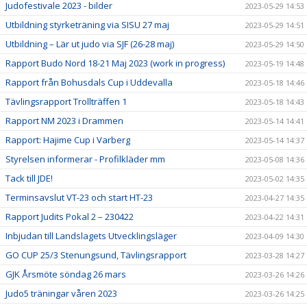
Judofestivale 2023 - bilder
2023-05-29 14:53
Utbildning styrketräning via SISU 27 maj
2023-05-29 14:51
Utbildning – Lär ut judo via SJF (26-28 maj)
2023-05-29 14:50
Rapport Budo Nord 18-21 Maj 2023 (work in progress)
2023-05-19 14:48
Rapport från Bohusdals Cup i Uddevalla
2023-05-18 14:46
Tävlingsrapport Trollträffen 1
2023-05-18 14:43
Rapport NM 2023 i Drammen
2023-05-14 14:41
Rapport: Hajime Cup i Varberg
2023-05-14 14:37
Styrelsen informerar - Profilkläder mm
2023-05-08 14:36
Tack till JDE!
2023-05-02 14:35
Terminsavslut VT-23 och start HT-23
2023-04-27 14:35
Rapport Judits Pokal 2 – 230422
2023-04-22 14:31
Inbjudan till Landslagets Utvecklingsläger
2023-04-09 14:30
GO CUP 25/3 Stenungsund, Tävlingsrapport
2023-03-28 14:27
GJK Årsmöte söndag 26 mars
2023-03-26 14:26
Judo5 träningar våren 2023
2023-03-26 14:25