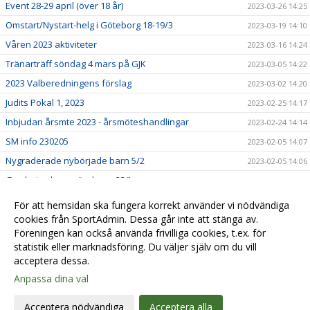
Event 28-29 april (över 18 år)
2023-03-26 14:25
Omstart/Nystart-helg i Göteborg 18-19/3
2023-03-19 14:10
Våren 2023 aktiviteter
2023-03-16 14:24
Tränarträff söndag 4 mars på GJK
2023-03-05 14:22
2023 Valberedningens förslag
2023-03-02 14:20
Judits Pokal 1, 2023
2023-02-25 14:17
Inbjudan årsmte 2023 - årsmöteshandlingar
2023-02-24 14:14
SM info 230205
2023-02-05 14:07
Nygraderade nybörjade barn 5/2
2023-02-05 14:06
Gradering barn söndagar 22/!
2023-01-22 14:03
Lindesberg utvecklingsläger, jan-23
2023-01-22 13:58
För att hemsidan ska fungera korrekt använder vi nödvändiga
cookies från SportAdmin. Dessa går inte att stänga av.
Lilla Trollträffen1, jan-23
2023-01-21 14:01
Föreningen kan också använda frivilliga cookies, t.ex. för
In English
2023-01-01 14:05
statistik eller marknadsföring. Du väljer själv om du vill
acceptera dessa.
Anpassa dina val
Cookie-
Gå till
inställningar
Webbversion
Acceptera nödvändiga
Acceptera alla