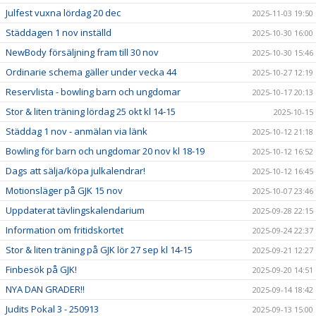
Julfest vuxna lördag 20 dec
2025-11-03 19:50
Städdagen 1 nov inställd
2025-10-30 16:00
NewBody försäljning fram till 30 nov
2025-10-30 15:46
Ordinarie schema gäller under vecka 44
2025-10-27 12:19
Reservlista - bowling barn och ungdomar
2025-10-17 20:13
Stor & liten träning lördag 25 okt kl 14-15
2025-10-15
Städdag 1 nov - anmälan via länk
2025-10-12 21:18
Bowling för barn och ungdomar 20 nov kl 18-19
2025-10-12 16:52
Dags att sälja/köpa julkalendrar!
2025-10-12 16:45
Motionsläger på GJK 15 nov
2025-10-07 23:46
Uppdaterat tävlingskalendarium
2025-09-28 22:15
Information om fritidskortet
2025-09-24 22:37
Stor & liten träning på GJK lör 27 sep kl 14-15
2025-09-21 12:27
Finbesök på GJK!
2025-09-20 14:51
NYA DAN GRADER!!
2025-09-14 18:42
Judits Pokal 3 - 250913
2025-09-13 15:00