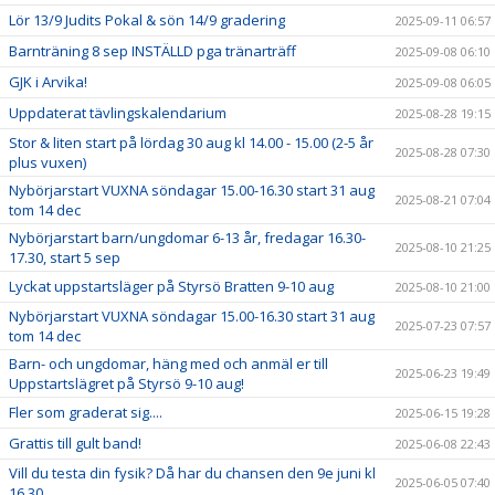
Lör 13/9 Judits Pokal & sön 14/9 gradering
2025-09-11 06:57
Barnträning 8 sep INSTÄLLD pga tränarträff
2025-09-08 06:10
GJK i Arvika!
2025-09-08 06:05
Uppdaterat tävlingskalendarium
2025-08-28 19:15
Stor & liten start på lördag 30 aug kl 14.00 - 15.00 (2-5 år
2025-08-28 07:30
plus vuxen)
Nybörjarstart VUXNA söndagar 15.00-16.30 start 31 aug
2025-08-21 07:04
tom 14 dec
Nybörjarstart barn/ungdomar 6-13 år, fredagar 16.30-
2025-08-10 21:25
17.30, start 5 sep
Lyckat uppstartsläger på Styrsö Bratten 9-10 aug
2025-08-10 21:00
Nybörjarstart VUXNA söndagar 15.00-16.30 start 31 aug
2025-07-23 07:57
tom 14 dec
Barn- och ungdomar, häng med och anmäl er till
2025-06-23 19:49
Uppstartslägret på Styrsö 9-10 aug!
Fler som graderat sig....
2025-06-15 19:28
Grattis till gult band!
2025-06-08 22:43
Vill du testa din fysik? Då har du chansen den 9e juni kl
2025-06-05 07:40
16.30