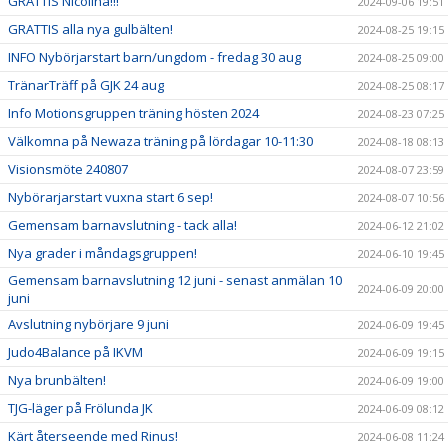
GRATTIS Nicolina!!!
2024-09-06 19:51
GRATTIS alla nya gulbälten!
2024-08-25 19:15
INFO Nybörjarstart barn/ungdom - fredag 30 aug
2024-08-25 09:00
TränarTräff på GJK 24 aug
2024-08-25 08:17
Info Motionsgruppen träning hösten 2024
2024-08-23 07:25
Välkomna på Newaza träning på lördagar 10-11:30
2024-08-18 08:13
Visionsmöte 240807
2024-08-07 23:59
Nybörarjarstart vuxna start 6 sep!
2024-08-07 10:56
Gemensam barnavslutning - tack alla!
2024-06-12 21:02
Nya grader i måndagsgruppen!
2024-06-10 19:45
Gemensam barnavslutning 12 juni - senast anmälan 10
2024-06-09 20:00
juni
Avslutning nybörjare 9 juni
2024-06-09 19:45
Judo4Balance på IKVM
2024-06-09 19:15
Nya brunbälten!
2024-06-09 19:00
TJG-läger på Frölunda JK
2024-06-09 08:12
Kärt återseende med Rinus!
2024-06-08 11:24