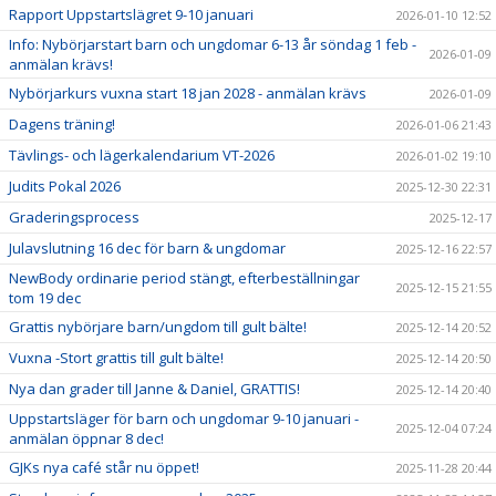
Rapport Uppstartslägret 9-10 januari
2026-01-10 12:52
Info: Nybörjarstart barn och ungdomar 6-13 år söndag 1 feb -
2026-01-09
anmälan krävs!
Nybörjarkurs vuxna start 18 jan 2028 - anmälan krävs
2026-01-09
Dagens träning!
2026-01-06 21:43
Tävlings- och lägerkalendarium VT-2026
2026-01-02 19:10
Judits Pokal 2026
2025-12-30 22:31
Graderingsprocess
2025-12-17
Julavslutning 16 dec för barn & ungdomar
2025-12-16 22:57
NewBody ordinarie period stängt, efterbeställningar
2025-12-15 21:55
tom 19 dec
Grattis nybörjare barn/ungdom till gult bälte!
2025-12-14 20:52
Vuxna -Stort grattis till gult bälte!
2025-12-14 20:50
Nya dan grader till Janne & Daniel, GRATTIS!
2025-12-14 20:40
Uppstartsläger för barn och ungdomar 9-10 januari -
2025-12-04 07:24
anmälan öppnar 8 dec!
GJKs nya café står nu öppet!
2025-11-28 20:44