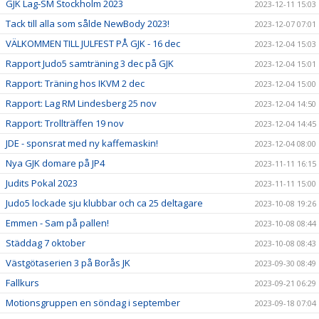
GJK Lag-SM Stockholm 2023
2023-12-11 15:03
Tack till alla som sålde NewBody 2023!
2023-12-07 07:01
VÄLKOMMEN TILL JULFEST PÅ GJK - 16 dec
2023-12-04 15:03
Rapport Judo5 samträning 3 dec på GJK
2023-12-04 15:01
Rapport: Träning hos IKVM 2 dec
2023-12-04 15:00
Rapport: Lag RM Lindesberg 25 nov
2023-12-04 14:50
Rapport: Trollträffen 19 nov
2023-12-04 14:45
JDE - sponsrat med ny kaffemaskin!
2023-12-04 08:00
Nya GJK domare på JP4
2023-11-11 16:15
Judits Pokal 2023
2023-11-11 15:00
Judo5 lockade sju klubbar och ca 25 deltagare
2023-10-08 19:26
Emmen - Sam på pallen!
2023-10-08 08:44
Städdag 7 oktober
2023-10-08 08:43
Västgötaserien 3 på Borås JK
2023-09-30 08:49
Fallkurs
2023-09-21 06:29
Motionsgruppen en söndag i september
2023-09-18 07:04