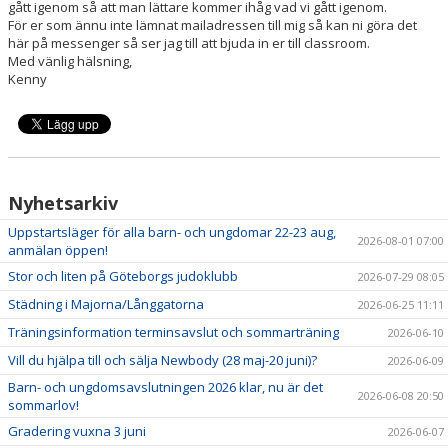
gått igenom så att man lättare kommer ihåg vad vi gått igenom.
För er som ännu inte lämnat mailadressen till mig så kan ni göra det
här på messenger så ser jag till att bjuda in er till classroom.
Med vänlig hälsning,
Kenny
Nyhetsarkiv
Uppstartsläger för alla barn- och ungdomar 22-23 aug,
2026-08-01 07:00
anmälan öppen!
Stor och liten på Göteborgs judoklubb
2026-07-29 08:05
Städning i Majorna/Långgatorna
2026-06-25 11:11
Träningsinformation terminsavslut och sommarträning
2026-06-10
Vill du hjälpa till och sälja Newbody (28 maj-20 juni)?
2026-06-09
Barn- och ungdomsavslutningen 2026 klar, nu är det
2026-06-08 20:50
sommarlov!
Gradering vuxna 3 juni
2026-06-07