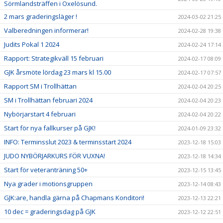
Sörmlandsträffen i Oxelösund.
2 mars graderingsläger !
2024-03-02 21:25
Valberedningen informerar!
2024-02-28 19:38
Judits Pokal 1 2024
2024-02-24 17:14
Rapport: Strategikväll 15 februari
2024-02-17 08:09
GJK årsmöte lördag 23 mars kl 15.00
2024-02-17 07:57
Rapport SM i Trollhättan
2024-02-04 20:25
SM i Trollhättan februari 2024
2024-02-04 20:23
Nybörjarstart 4 februari
2024-02-04 20:22
Start för nya fallkurser på GJK!
2024-01-09 23:32
INFO: Terminsslut 2023 & terminsstart 2024
2023-12-18 15:03
JUDO NYBÖRJARKURS FÖR VUXNA!
2023-12-18 14:34
Start för veteranträning 50+
2023-12-15 13:45
Nya grader i motionsgruppen
2023-12-14 08:43
GJK:are, handla gärna på Chapmans Konditori!
2023-12-13 22:21
10 dec = graderingsdag på GJK
2023-12-12 22:51