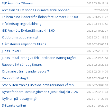
GJK Årsmöte 28 mars
2026-03-29 18:19
Anmälan till KM söndag 29 mars är nu öppnad!
2026-03-18
Ta hem dina kläder från lådan före 22 mars kl 15.00!
2026-03-15 19:22
Info ledsagningsutbildning
2026-03-14 19:55
GJK Årsmöte lördag 28 mars kl 13.00
2026-03-10 20:07
Klubbrums uppdatering!
2026-03-01 18:36
Gårdstens KampsportsAllians
2026-02-23 07:21
Judits Pokal 1
2026-02-21 18:33
Judits Pokal lördag 21 feb - ordinarie träning utgår!
2026-02-19 20:53
Rapport SM söndag 8 mars
2026-02-08 22:32
Ordinarie träning under vecka 7
2026-02-08 14:00
Rapport SM dag 1
2026-02-08 08:01
Stor & liten träning utvalda lördagar under våren!
2026-02-08 07:00
Nyhet för barn- och ungdomar, GJK:s Pokaljakt 2026
2026-02-02 19:43
Nyfiken på ledsagning?
2026-01-21 22:30
Sri Lanka calling!
2026-01-20 22:00