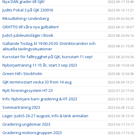
Nya DAN grader till GJK!
2023-09-17 19:49
Judits Pokal 3 på GJK 230916
2023-09-16 11:21
Riksutbilning i Lindesberg
2023-09-02 06:29
GRATTIS till våra nya gulbälten!
2023-08-31 18:07
Judo5 jubileumsläger i Bovik
2023-08-26 06:16
Gällande Tisdag, kl 19:00-20:30. Distriktsrandori och
2023-08-21 15:39
aktuella tävlingssituationer
Kursstart för falltrygghet på GJK, kursstart 11 sep!
2023-08-20 06:56
Nybörjarträning 11-15 år, start 3 sep 2023
2023-08-15 06:54
Green Hill i Stockholm
2023-08-12 06:38
GJK terminsstart vecka 33 from 14 aug
2023-08-09 13:21
Nytt föreningssystem HT-23
2023-07-23 17:26
Info: Nybörjare barn gradering & HT-2023
2023-07-01 13:33
Sommarträning 2023
2023-06-28 15:22
Läger: Judo5 26-27 augusti, info & länk anmälan
2023-06-18 15:19
Gradering ungdomar 2023
2023-06-17 15:17
Gradering motionsgruppen 2023
2023-06-17 15:16