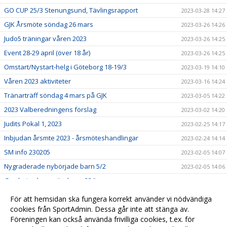
GO CUP 25/3 Stenungsund, Tävlingsrapport
2023-03-28 14:27
GJK Årsmöte söndag 26 mars
2023-03-26 14:26
Judo5 träningar våren 2023
2023-03-26 14:25
Event 28-29 april (över 18 år)
2023-03-26 14:25
Omstart/Nystart-helg i Göteborg 18-19/3
2023-03-19 14:10
Våren 2023 aktiviteter
2023-03-16 14:24
Tränarträff söndag 4 mars på GJK
2023-03-05 14:22
2023 Valberedningens förslag
2023-03-02 14:20
Judits Pokal 1, 2023
2023-02-25 14:17
Inbjudan årsmte 2023 - årsmöteshandlingar
2023-02-24 14:14
SM info 230205
2023-02-05 14:07
Nygraderade nybörjade barn 5/2
2023-02-05 14:06
Gradering barn söndagar 22/!
2023-01-22 14:03
Lindesberg utvecklingsläger, jan-23
2023-01-22 13:58
För att hemsidan ska fungera korrekt använder vi nödvändiga
cookies från SportAdmin. Dessa går inte att stänga av.
Lilla Trollträffen1, jan-23
2023-01-21 14:01
Föreningen kan också använda frivilliga cookies, t.ex. för
In English
2023-01-01 14:05