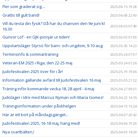
Fler som graderat sig....
2025-06-15 19:28
Grattis till gult band!
2025-06-08 22:43
Vill du testa din fysik? Då har du chansen den 9e juni kl
2025-06-05 07:40
16.30
Gunvor Löf - en GJK-pionjär ur tiden!
2025-06-03 01:00
Uppstartsläger Styrsö för barn- och ungdom, 9-10 aug
2025-05-30 14:23
Terminsinfo & sommarträning
2025-05-26 07:07
Veteran-EM 2025 i Riga, den 22-25 maj
2025-05-24 07:26
Judofestivalen 2025 över för i år!
2025-05-19 19:06
Information gällande avfärd till Judofestivalen 16 maj
2025-05-05 21:22
Träning inför kommande vecka 18, 28 april - 4 maj
2025-04-27 09:01
Judoläger i Idre med Marcus Nyman och Maria Gomez!
2025-04-22 16:55
Träningsinformation under påskhelgen
2025-04-13 15:24
Här är ett kort på måndagsgänget...
2025-04-07 20:42
Judofestivalen 2025, 16-18 maj, häng med!
2025-04-06 19:20
Nya svartbälten,!
2025-04-03 14:29