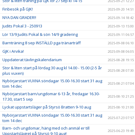
Stor & liten träning på GJK lör 27 sep kl 14-15
2025-09-21 12:27
Finbesök på GJK!
2025-09-20 14:51
NYA DAN GRADER!!
2025-09-14 18:42
Judits Pokal 3 - 250913
2025-09-13 15:00
Lör 13/9 Judits Pokal & sön 14/9 gradering
2025-09-11 06:57
Barnträning 8 sep INSTÄLLD pga tränarträff
2025-09-08 06:10
GJK i Arvika!
2025-09-08 06:05
Uppdaterat tävlingskalendarium
2025-08-28 19:15
Stor & liten start på lördag 30 aug kl 14.00 - 15.00 (2-5 år
2025-08-28 07:30
plus vuxen)
Nybörjarstart VUXNA söndagar 15.00-16.30 start 31 aug
2025-08-21 07:04
tom 14 dec
Nybörjarstart barn/ungdomar 6-13 år, fredagar 16.30-
2025-08-10 21:25
17.30, start 5 sep
Lyckat uppstartsläger på Styrsö Bratten 9-10 aug
2025-08-10 21:00
Nybörjarstart VUXNA söndagar 15.00-16.30 start 31 aug
2025-07-23 07:57
tom 14 dec
Barn- och ungdomar, häng med och anmäl er till
2025-06-23 19:49
Uppstartslägret på Styrsö 9-10 aug!