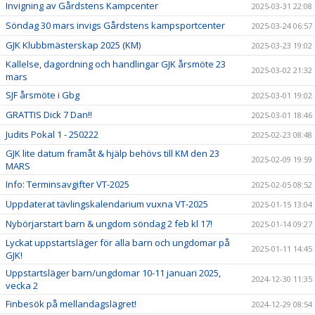
Invigning av Gårdstens Kampcenter
2025-03-31 22:08
Söndag 30 mars invigs Gårdstens kampsportcenter
2025-03-24 06:57
GJK Klubbmästerskap 2025 (KM)
2025-03-23 19:02
Kallelse, dagordning och handlingar GJK årsmöte 23
2025-03-02 21:32
mars
SJF årsmöte i Gbg
2025-03-01 19:02
GRATTIS Dick 7 Dan!!
2025-03-01 18:46
Judits Pokal 1 - 250222
2025-02-23 08:48
GJK lite datum framåt & hjälp behövs till KM den 23
2025-02-09 19:59
MARS
Info: Terminsavgifter VT-2025
2025-02-05 08:52
Uppdaterat tävlingskalendarium vuxna VT-2025
2025-01-15 13:04
Nybörjarstart barn & ungdom söndag 2 feb kl 17!
2025-01-14 09:27
Lyckat uppstartsläger för alla barn och ungdomar på
2025-01-11 14:45
GJK!
Uppstartsläger barn/ungdomar 10-11 januari 2025,
2024-12-30 11:35
vecka 2
Finbesök på mellandagslägret!
2024-12-29 08:54