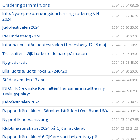
Gradering barn mån/ons
2024-06-04 08:26
Info: Nybörjare barn/ungdom termin, gradering & HT-
2024-05-27 16:28
2024
Judofestivalen 2024
2024-05-20 23:00
RM Lindesberg 2024
2024-05-20 22:00
Information inför Judofestivalen i Lindesberg 17-19 maj
2024-05-05 20:20
Trollträffen - GJK hade tre domare på mattan!
2024-05-05 19:00
Nygraderade!
2024-05-05 18:00
Lilla Judits & Judits Pokal 2 - 240420
2024-04-20 20:03
Städdagen den 13 april
2024-04-14 08:08
INFO: TK (Tekniska Kommittén) har sammanställt en ny
2024-04-09 07:30
Tävlingspolicy!
Judofestivalen 2024
2024-04-07 19:18
Rapport från Håkan - Sörmlandsträffen i Oxelösund 6/4
2024-04-07 19:16
Ny profilklädesansvarig!
2024-03-24 07:55
Klubbmästerskapet 2024 på GJK är avklarat!
2024-03-23 21:28
Rapport från Håkan! 6 GJK:are var i helgen iväg på
2024-03-23 19:10