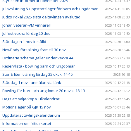
Styrelsen informerar november 2025
2025-11-23 14:37
Julavslutning & uppstartsläger för barn och ungdomar
2025-11-15 09:05
Judits Pokal 2025 sista deltävlingen avslutad
2025-11-08 20:33
Johan veteran-VM vinnare!!!
2025-11-05 18:40
Julfest vuxna lördag 20 dec
2025-11-03 19:50
Städdagen 1 nov inställd
2025-10-30 16:00
NewBody försäljning fram till 30 nov
2025-10-30 15:46
Ordinarie schema gäller under vecka 44
2025-10-27 12:19
Reservlista - bowling barn och ungdomar
2025-10-17 20:13
Stor & liten träning lördag 25 okt kl 14-15
2025-10-15
Städdag 1 nov - anmälan via länk
2025-10-12 21:18
Bowling för barn och ungdomar 20 nov kl 18-19
2025-10-12 16:52
Dags att sälja/köpa julkalendrar!
2025-10-12 16:45
Motionsläger på GJK 15 nov
2025-10-07 23:46
Uppdaterat tävlingskalendarium
2025-09-28 22:15
Information om fritidskortet
2025-09-24 22:37