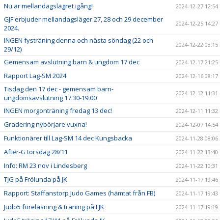
Nu är mellandagslägret igång!
2024-12-27 12:54
GJF erbjuder mellandagsläger 27, 28 och 29 december
2024-12-25 14:27
2024.
INGEN fysträning denna och nästa söndag (22 och
2024-12-22 08:15
29/12)
Gemensam avslutning barn & ungdom 17 dec
2024-12-17 21:25
Rapport Lag-SM 2024
2024-12-16 08:17
Tisdag den 17 dec - gemensam barn-
2024-12-12 11:31
ungdomsavslutning 17.30-19.00
INGEN morgonträning fredag 13 dec!
2024-12-11 11:32
Gradering nybörjare vuxna!
2024-12-07 14:54
Funktionärer till Lag-SM 14 dec Kungsbacka
2024-11-28 08:06
After-G torsdag 28/11
2024-11-22 13:40
Info: RM 23 nov i Lindesberg
2024-11-22 10:31
TJG på Frölunda på JK
2024-11-17 19:46
Rapport: Staffanstorp Judo Games (hämtat från FB)
2024-11-17 19:43
Judo5 föreläsning & träning på FJK
2024-11-17 19:19