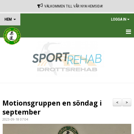
VÄLKOMMEN TILL VÅR NYA HEMSIDA!
HEM
LOGGA IN
HEM
TRÄNINGSSCHEMA
KALENDER
VÅRA AVGIFTER
KONTAKT
Motionsgruppen en söndag i
<
>
IN ENGLISH
september
2023-09-18 07:04