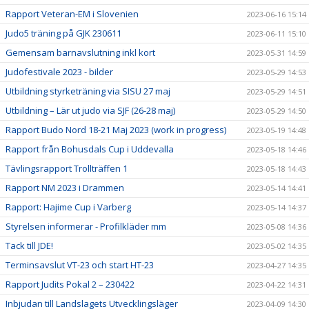
Rapport Veteran-EM i Slovenien
2023-06-16 15:14
Judo5 träning på GJK 230611
2023-06-11 15:10
Gemensam barnavslutning inkl kort
2023-05-31 14:59
Judofestivale 2023 - bilder
2023-05-29 14:53
Utbildning styrketräning via SISU 27 maj
2023-05-29 14:51
Utbildning – Lär ut judo via SJF (26-28 maj)
2023-05-29 14:50
Rapport Budo Nord 18-21 Maj 2023 (work in progress)
2023-05-19 14:48
Rapport från Bohusdals Cup i Uddevalla
2023-05-18 14:46
Tävlingsrapport Trollträffen 1
2023-05-18 14:43
Rapport NM 2023 i Drammen
2023-05-14 14:41
Rapport: Hajime Cup i Varberg
2023-05-14 14:37
Styrelsen informerar - Profilkläder mm
2023-05-08 14:36
Tack till JDE!
2023-05-02 14:35
Terminsavslut VT-23 och start HT-23
2023-04-27 14:35
Rapport Judits Pokal 2 – 230422
2023-04-22 14:31
Inbjudan till Landslagets Utvecklingsläger
2023-04-09 14:30