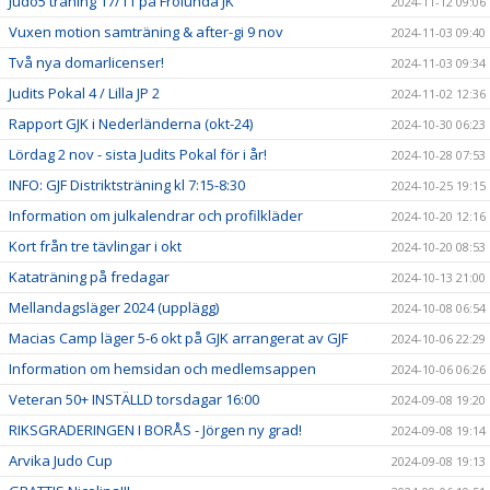
Judo5 träning 17/11 på Frölunda JK
2024-11-12 09:06
Vuxen motion samträning & after-gi 9 nov
2024-11-03 09:40
Två nya domarlicenser!
2024-11-03 09:34
Judits Pokal 4 / Lilla JP 2
2024-11-02 12:36
Rapport GJK i Nederländerna (okt-24)
2024-10-30 06:23
Lördag 2 nov - sista Judits Pokal för i år!
2024-10-28 07:53
INFO: GJF Distriktsträning kl 7:15-8:30
2024-10-25 19:15
Information om julkalendrar och profilkläder
2024-10-20 12:16
Kort från tre tävlingar i okt
2024-10-20 08:53
Kataträning på fredagar
2024-10-13 21:00
Mellandagsläger 2024 (upplägg)
2024-10-08 06:54
Macias Camp läger 5-6 okt på GJK arrangerat av GJF
2024-10-06 22:29
Information om hemsidan och medlemsappen
2024-10-06 06:26
Veteran 50+ INSTÄLLD torsdagar 16:00
2024-09-08 19:20
RIKSGRADERINGEN I BORÅS - Jörgen ny grad!
2024-09-08 19:14
Arvika Judo Cup
2024-09-08 19:13