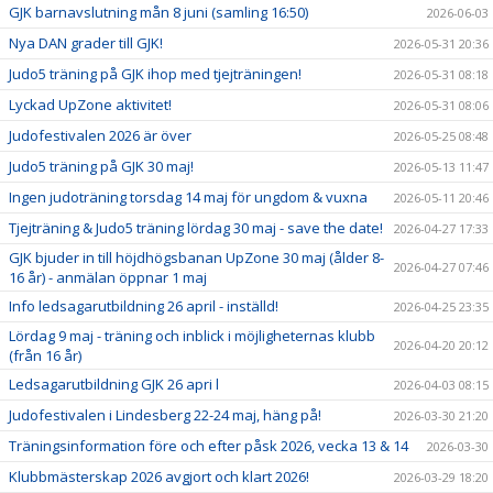
GJK barnavslutning mån 8 juni (samling 16:50)
2026-06-03
Nya DAN grader till GJK!
2026-05-31 20:36
Judo5 träning på GJK ihop med tjejträningen!
2026-05-31 08:18
Lyckad UpZone aktivitet!
2026-05-31 08:06
Judofestivalen 2026 är över
2026-05-25 08:48
Judo5 träning på GJK 30 maj!
2026-05-13 11:47
Ingen judoträning torsdag 14 maj för ungdom & vuxna
2026-05-11 20:46
Tjejträning & Judo5 träning lördag 30 maj - save the date!
2026-04-27 17:33
GJK bjuder in till höjdhögsbanan UpZone 30 maj (ålder 8-
2026-04-27 07:46
16 år) - anmälan öppnar 1 maj
Info ledsagarutbildning 26 april - inställd!
2026-04-25 23:35
Lördag 9 maj - träning och inblick i möjligheternas klubb
2026-04-20 20:12
(från 16 år)
Ledsagarutbildning GJK 26 apri l
2026-04-03 08:15
Judofestivalen i Lindesberg 22-24 maj, häng på!
2026-03-30 21:20
Träningsinformation före och efter påsk 2026, vecka 13 & 14
2026-03-30
Klubbmästerskap 2026 avgjort och klart 2026!
2026-03-29 18:20