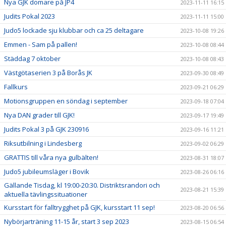
Nya GJK domare på JP4
2023-11-11 16:15
Judits Pokal 2023
2023-11-11 15:00
Judo5 lockade sju klubbar och ca 25 deltagare
2023-10-08 19:26
Emmen - Sam på pallen!
2023-10-08 08:44
Städdag 7 oktober
2023-10-08 08:43
Västgötaserien 3 på Borås JK
2023-09-30 08:49
Fallkurs
2023-09-21 06:29
Motionsgruppen en söndag i september
2023-09-18 07:04
Nya DAN grader till GJK!
2023-09-17 19:49
Judits Pokal 3 på GJK 230916
2023-09-16 11:21
Riksutbilning i Lindesberg
2023-09-02 06:29
GRATTIS till våra nya gulbälten!
2023-08-31 18:07
Judo5 jubileumsläger i Bovik
2023-08-26 06:16
Gällande Tisdag, kl 19:00-20:30. Distriktsrandori och
2023-08-21 15:39
aktuella tävlingssituationer
Kursstart för falltrygghet på GJK, kursstart 11 sep!
2023-08-20 06:56
Nybörjarträning 11-15 år, start 3 sep 2023
2023-08-15 06:54