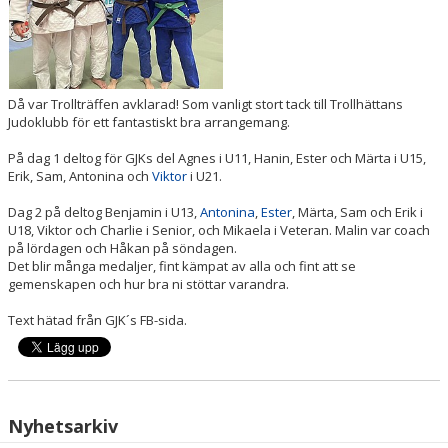
Då var Trollträffen avklarad! Som vanligt stort tack till Trollhättans
Judoklubb för ett fantastiskt bra arrangemang.
På dag 1 deltog för GJKs del Agnes i U11, Hanin, Ester och Märta i U15,
Erik, Sam, Antonina och
Viktor
i U21.
Dag 2 på deltog Benjamin i U13,
Antonina
,
Ester
, Märta, Sam och Erik i
U18, Viktor och Charlie i Senior, och Mikaela i Veteran. Malin var coach
på lördagen och Håkan på söndagen.
Det blir många medaljer, fint kämpat av alla och fint att se
gemenskapen och hur bra ni stöttar varandra.
Text hätad från GJK´s FB-sida.
Nyhetsarkiv