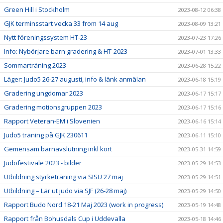
Green Hill i Stockholm
2023-08-12 06:38
GJK terminsstart vecka 33 from 14 aug
2023-08-09 13:21
Nytt föreningssystem HT-23
2023-07-23 17:26
Info: Nybörjare barn gradering & HT-2023
2023-07-01 13:33
Sommarträning 2023
2023-06-28 15:22
Läger: Judo5 26-27 augusti, info & länk anmälan
2023-06-18 15:19
Gradering ungdomar 2023
2023-06-17 15:17
Gradering motionsgruppen 2023
2023-06-17 15:16
Rapport Veteran-EM i Slovenien
2023-06-16 15:14
Judo5 träning på GJK 230611
2023-06-11 15:10
Gemensam barnavslutning inkl kort
2023-05-31 14:59
Judofestivale 2023 - bilder
2023-05-29 14:53
Utbildning styrketräning via SISU 27 maj
2023-05-29 14:51
Utbildning – Lär ut judo via SJF (26-28 maj)
2023-05-29 14:50
Rapport Budo Nord 18-21 Maj 2023 (work in progress)
2023-05-19 14:48
Rapport från Bohusdals Cup i Uddevalla
2023-05-18 14:46