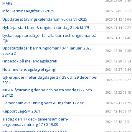
2025-02-09 19:59
MARS
Info: Terminsavgifter VT-2025
2025-02-05 08:52
Uppdaterat tävlingskalendarium vuxna VT-2025
2025-01-15 13:04
Nybörjarstart barn & ungdom söndag 2 feb kl 17!
2025-01-14 09:27
Lyckat uppstartsläger för alla barn och ungdomar på
2025-01-11 14:45
GJK!
Uppstartsläger barn/ungdomar 10-11 januari 2025,
2024-12-30 11:35
vecka 2
Finbesök på mellandagslägret!
2024-12-29 08:54
Nu är mellandagslägret igång!
2024-12-27 12:54
GJF erbjuder mellandagsläger 27, 28 och 29 december
2024-12-25 14:27
2024.
INGEN fysträning denna och nästa söndag (22 och
2024-12-22 08:15
29/12)
Gemensam avslutning barn & ungdom 17 dec
2024-12-17 21:25
Rapport Lag-SM 2024
2024-12-16 08:17
Tisdag den 17 dec - gemensam barn-
2024-12-12 11:31
ungdomsavslutning 17.30-19.00