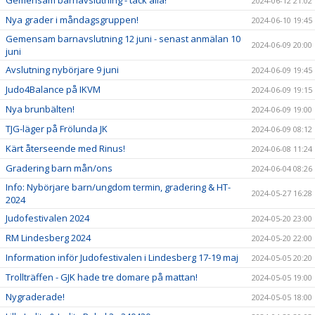
Gemensam barnavslutning - tack alla!
2024-06-12 21:02
Nya grader i måndagsgruppen!
2024-06-10 19:45
Gemensam barnavslutning 12 juni - senast anmälan 10
2024-06-09 20:00
juni
Avslutning nybörjare 9 juni
2024-06-09 19:45
Judo4Balance på IKVM
2024-06-09 19:15
Nya brunbälten!
2024-06-09 19:00
TJG-läger på Frölunda JK
2024-06-09 08:12
Kärt återseende med Rinus!
2024-06-08 11:24
Gradering barn mån/ons
2024-06-04 08:26
Info: Nybörjare barn/ungdom termin, gradering & HT-
2024-05-27 16:28
2024
Judofestivalen 2024
2024-05-20 23:00
RM Lindesberg 2024
2024-05-20 22:00
Information inför Judofestivalen i Lindesberg 17-19 maj
2024-05-05 20:20
Trollträffen - GJK hade tre domare på mattan!
2024-05-05 19:00
Nygraderade!
2024-05-05 18:00