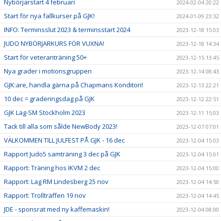
Nybörjarstart 4 februari
2024-02-04 20:22
Start för nya fallkurser på GJK!
2024-01-09 23:32
INFO: Terminsslut 2023 & terminsstart 2024
2023-12-18 15:03
JUDO NYBÖRJARKURS FÖR VUXNA!
2023-12-18 14:34
Start för veteranträning 50+
2023-12-15 13:45
Nya grader i motionsgruppen
2023-12-14 08:43
GJK:are, handla gärna på Chapmans Konditori!
2023-12-13 22:21
10 dec = graderingsdag på GJK
2023-12-12 22:51
GJK Lag-SM Stockholm 2023
2023-12-11 15:03
Tack till alla som sålde NewBody 2023!
2023-12-07 07:01
VÄLKOMMEN TILL JULFEST PÅ GJK - 16 dec
2023-12-04 15:03
Rapport Judo5 samträning 3 dec på GJK
2023-12-04 15:01
Rapport: Träning hos IKVM 2 dec
2023-12-04 15:00
Rapport: Lag RM Lindesberg 25 nov
2023-12-04 14:50
Rapport: Trollträffen 19 nov
2023-12-04 14:45
JDE - sponsrat med ny kaffemaskin!
2023-12-04 08:00