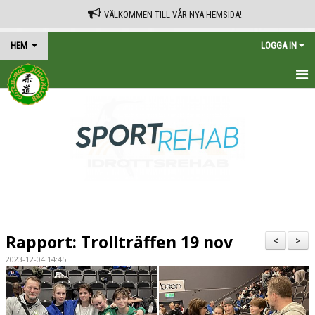
VÄLKOMMEN TILL VÅR NYA HEMSIDA!
HEM
LOGGA IN
HEM
TRÄNINGSSCHEMA
KALENDER
VÅRA AVGIFTER
KONTAKT
Rapport: Trollträffen 19 nov
<
>
IN ENGLISH
2023-12-04 14:45