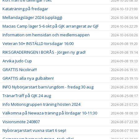
Kort från tre tävlingar i okt
2024-10-20 08:53
Kataträning på fredagar
2024-10-13 21:00
Mellandagsläger 2024 (upplägg)
2024-10-08 06:54
Macias Camp läger 5-6 okt på GJK arrangerat av GJF
2024-10-06 22:29
Information om hemsidan och medlemsappen
2024-10-06 06:26
Veteran 50+ INSTÄLLD torsdagar 16:00
2024-09-08 19:20
RIKSGRADERINGEN I BORÅS - Jörgen ny grad!
2024-09-08 19:14
Arvika Judo Cup
2024-09-08 19:13
GRATTIS Nicolina!!!
2024-09-06 19:51
GRATTIS alla nya gulbälten!
2024-08-25 19:15
INFO Nybörjarstart barn/ungdom - fredag 30 aug
2024-08-25 09:00
TränarTräff på GJK 24 aug
2024-08-25 08:17
Info Motionsgruppen träning hösten 2024
2024-08-23 07:25
Välkomna på Newaza träning på lördagar 10-11:30
2024-08-18 08:13
Visionsmöte 240807
2024-08-07 23:59
Nybörarjarstart vuxna start 6 sep!
2024-08-07 10:56