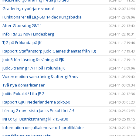
INGEN morgonträning fredag 13 dec!
2024-12-11 11:32
Gradering nybörjare vuxna!
2024-12-07 14:54
Funktionärer till Lag-SM 14 dec Kungsbacka
2024-11-28 08:06
After-G torsdag 28/11
2024-11-22 13:40
Info: RM 23 nov i Lindesberg
2024-11-22 10:31
TJG på Frölunda på JK
2024-11-17 19:46
Rapport: Staffanstorp Judo Games (hämtat från FB)
2024-11-17 19:43
Judo5 föreläsning & träning på FJK
2024-11-17 19:19
Judo5 träning 17/11 på Frölunda JK
2024-11-12 09:06
Vuxen motion samträning & after-gi 9 nov
2024-11-03 09:40
Två nya domarlicenser!
2024-11-03 09:34
Judits Pokal 4 / Lilla JP 2
2024-11-02 12:36
Rapport GJK i Nederländerna (okt-24)
2024-10-30 06:23
Lördag 2 nov - sista Judits Pokal för i år!
2024-10-28 07:53
INFO: GJF Distriktsträning kl 7:15-8:30
2024-10-25 19:15
Information om julkalendrar och profilkläder
2024-10-20 12:16