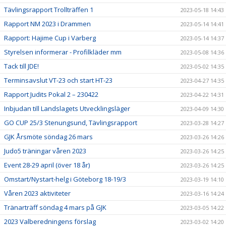
Tävlingsrapport Trollträffen 1
2023-05-18 14:43
Rapport NM 2023 i Drammen
2023-05-14 14:41
Rapport: Hajime Cup i Varberg
2023-05-14 14:37
Styrelsen informerar - Profilkläder mm
2023-05-08 14:36
Tack till JDE!
2023-05-02 14:35
Terminsavslut VT-23 och start HT-23
2023-04-27 14:35
Rapport Judits Pokal 2 – 230422
2023-04-22 14:31
Inbjudan till Landslagets Utvecklingsläger
2023-04-09 14:30
GO CUP 25/3 Stenungsund, Tävlingsrapport
2023-03-28 14:27
GJK Årsmöte söndag 26 mars
2023-03-26 14:26
Judo5 träningar våren 2023
2023-03-26 14:25
Event 28-29 april (över 18 år)
2023-03-26 14:25
Omstart/Nystart-helg i Göteborg 18-19/3
2023-03-19 14:10
Våren 2023 aktiviteter
2023-03-16 14:24
Tränarträff söndag 4 mars på GJK
2023-03-05 14:22
2023 Valberedningens förslag
2023-03-02 14:20