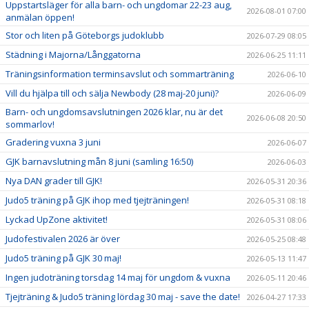
Uppstartsläger för alla barn- och ungdomar 22-23 aug,
2026-08-01 07:00
anmälan öppen!
Stor och liten på Göteborgs judoklubb
2026-07-29 08:05
Städning i Majorna/Långgatorna
2026-06-25 11:11
Träningsinformation terminsavslut och sommarträning
2026-06-10
Vill du hjälpa till och sälja Newbody (28 maj-20 juni)?
2026-06-09
Barn- och ungdomsavslutningen 2026 klar, nu är det
2026-06-08 20:50
sommarlov!
Gradering vuxna 3 juni
2026-06-07
GJK barnavslutning mån 8 juni (samling 16:50)
2026-06-03
Nya DAN grader till GJK!
2026-05-31 20:36
Judo5 träning på GJK ihop med tjejträningen!
2026-05-31 08:18
Lyckad UpZone aktivitet!
2026-05-31 08:06
Judofestivalen 2026 är över
2026-05-25 08:48
Judo5 träning på GJK 30 maj!
2026-05-13 11:47
Ingen judoträning torsdag 14 maj för ungdom & vuxna
2026-05-11 20:46
Tjejträning & Judo5 träning lördag 30 maj - save the date!
2026-04-27 17:33