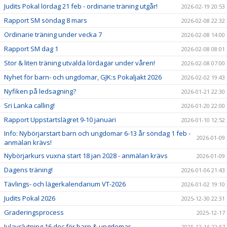
Judits Pokal lördag 21 feb - ordinarie träning utgår!
2026-02-19 20:53
Rapport SM söndag 8 mars
2026-02-08 22:32
Ordinarie träning under vecka 7
2026-02-08 14:00
Rapport SM dag 1
2026-02-08 08:01
Stor & liten träning utvalda lördagar under våren!
2026-02-08 07:00
Nyhet för barn- och ungdomar, GJK:s Pokaljakt 2026
2026-02-02 19:43
Nyfiken på ledsagning?
2026-01-21 22:30
Sri Lanka calling!
2026-01-20 22:00
Rapport Uppstartslägret 9-10 januari
2026-01-10 12:52
Info: Nybörjarstart barn och ungdomar 6-13 år söndag 1 feb -
2026-01-09
anmälan krävs!
Nybörjarkurs vuxna start 18 jan 2028 - anmälan krävs
2026-01-09
Dagens träning!
2026-01-06 21:43
Tävlings- och lägerkalendarium VT-2026
2026-01-02 19:10
Judits Pokal 2026
2025-12-30 22:31
Graderingsprocess
2025-12-17
Julavslutning 16 dec för barn & ungdomar
2025-12-16 22:57