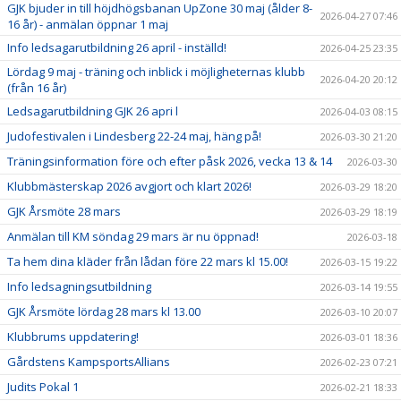
GJK bjuder in till höjdhögsbanan UpZone 30 maj (ålder 8-
2026-04-27 07:46
16 år) - anmälan öppnar 1 maj
Info ledsagarutbildning 26 april - inställd!
2026-04-25 23:35
Lördag 9 maj - träning och inblick i möjligheternas klubb
2026-04-20 20:12
(från 16 år)
Ledsagarutbildning GJK 26 apri l
2026-04-03 08:15
Judofestivalen i Lindesberg 22-24 maj, häng på!
2026-03-30 21:20
Träningsinformation före och efter påsk 2026, vecka 13 & 14
2026-03-30
Klubbmästerskap 2026 avgjort och klart 2026!
2026-03-29 18:20
GJK Årsmöte 28 mars
2026-03-29 18:19
Anmälan till KM söndag 29 mars är nu öppnad!
2026-03-18
Ta hem dina kläder från lådan före 22 mars kl 15.00!
2026-03-15 19:22
Info ledsagningsutbildning
2026-03-14 19:55
GJK Årsmöte lördag 28 mars kl 13.00
2026-03-10 20:07
Klubbrums uppdatering!
2026-03-01 18:36
Gårdstens KampsportsAllians
2026-02-23 07:21
Judits Pokal 1
2026-02-21 18:33