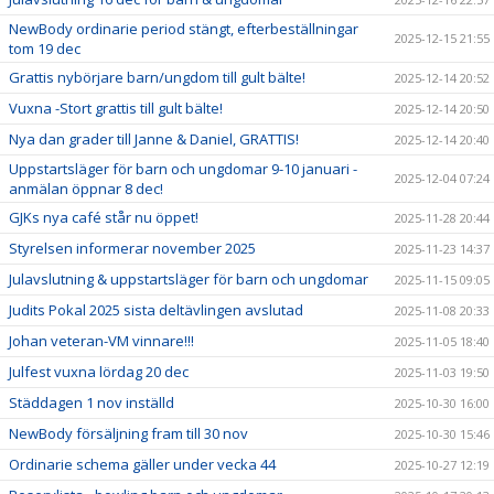
NewBody ordinarie period stängt, efterbeställningar
2025-12-15 21:55
tom 19 dec
Grattis nybörjare barn/ungdom till gult bälte!
2025-12-14 20:52
Vuxna -Stort grattis till gult bälte!
2025-12-14 20:50
Nya dan grader till Janne & Daniel, GRATTIS!
2025-12-14 20:40
Uppstartsläger för barn och ungdomar 9-10 januari -
2025-12-04 07:24
anmälan öppnar 8 dec!
GJKs nya café står nu öppet!
2025-11-28 20:44
Styrelsen informerar november 2025
2025-11-23 14:37
Julavslutning & uppstartsläger för barn och ungdomar
2025-11-15 09:05
Judits Pokal 2025 sista deltävlingen avslutad
2025-11-08 20:33
Johan veteran-VM vinnare!!!
2025-11-05 18:40
Julfest vuxna lördag 20 dec
2025-11-03 19:50
Städdagen 1 nov inställd
2025-10-30 16:00
NewBody försäljning fram till 30 nov
2025-10-30 15:46
Ordinarie schema gäller under vecka 44
2025-10-27 12:19