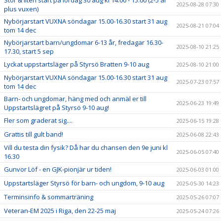
Stor & liten start på lördag 30 aug kl 14.00 - 15.00 (2-5 år
2025-08-28 07:30
plus vuxen)
Nybörjarstart VUXNA söndagar 15.00-16.30 start 31 aug
2025-08-21 07:04
tom 14 dec
Nybörjarstart barn/ungdomar 6-13 år, fredagar 16.30-
2025-08-10 21:25
17.30, start 5 sep
Lyckat uppstartsläger på Styrsö Bratten 9-10 aug
2025-08-10 21:00
Nybörjarstart VUXNA söndagar 15.00-16.30 start 31 aug
2025-07-23 07:57
tom 14 dec
Barn- och ungdomar, häng med och anmäl er till
2025-06-23 19:49
Uppstartslägret på Styrsö 9-10 aug!
Fler som graderat sig....
2025-06-15 19:28
Grattis till gult band!
2025-06-08 22:43
Vill du testa din fysik? Då har du chansen den 9e juni kl
2025-06-05 07:40
16.30
Gunvor Löf - en GJK-pionjär ur tiden!
2025-06-03 01:00
Uppstartsläger Styrsö för barn- och ungdom, 9-10 aug
2025-05-30 14:23
Terminsinfo & sommarträning
2025-05-26 07:07
Veteran-EM 2025 i Riga, den 22-25 maj
2025-05-24 07:26