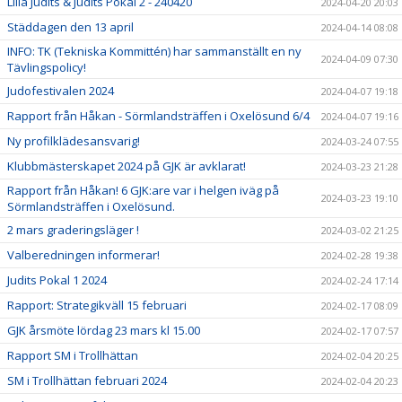
Lilla Judits & Judits Pokal 2 - 240420
2024-04-20 20:03
Städdagen den 13 april
2024-04-14 08:08
INFO: TK (Tekniska Kommittén) har sammanställt en ny
2024-04-09 07:30
Tävlingspolicy!
Judofestivalen 2024
2024-04-07 19:18
Rapport från Håkan - Sörmlandsträffen i Oxelösund 6/4
2024-04-07 19:16
Ny profilklädesansvarig!
2024-03-24 07:55
Klubbmästerskapet 2024 på GJK är avklarat!
2024-03-23 21:28
Rapport från Håkan! 6 GJK:are var i helgen iväg på
2024-03-23 19:10
Sörmlandsträffen i Oxelösund.
2 mars graderingsläger !
2024-03-02 21:25
Valberedningen informerar!
2024-02-28 19:38
Judits Pokal 1 2024
2024-02-24 17:14
Rapport: Strategikväll 15 februari
2024-02-17 08:09
GJK årsmöte lördag 23 mars kl 15.00
2024-02-17 07:57
Rapport SM i Trollhättan
2024-02-04 20:25
SM i Trollhättan februari 2024
2024-02-04 20:23