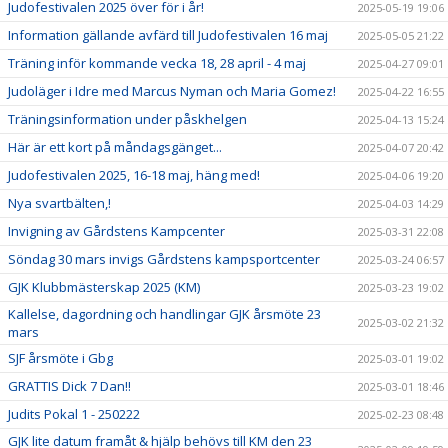
Judofestivalen 2025 över för i år!
2025-05-19 19:06
Information gällande avfärd till Judofestivalen 16 maj
2025-05-05 21:22
Träning inför kommande vecka 18, 28 april - 4 maj
2025-04-27 09:01
Judoläger i Idre med Marcus Nyman och Maria Gomez!
2025-04-22 16:55
Träningsinformation under påskhelgen
2025-04-13 15:24
Här är ett kort på måndagsgänget...
2025-04-07 20:42
Judofestivalen 2025, 16-18 maj, häng med!
2025-04-06 19:20
Nya svartbälten,!
2025-04-03 14:29
Invigning av Gårdstens Kampcenter
2025-03-31 22:08
Söndag 30 mars invigs Gårdstens kampsportcenter
2025-03-24 06:57
GJK Klubbmästerskap 2025 (KM)
2025-03-23 19:02
Kallelse, dagordning och handlingar GJK årsmöte 23
2025-03-02 21:32
mars
SJF årsmöte i Gbg
2025-03-01 19:02
GRATTIS Dick 7 Dan!!
2025-03-01 18:46
Judits Pokal 1 - 250222
2025-02-23 08:48
GJK lite datum framåt & hjälp behövs till KM den 23