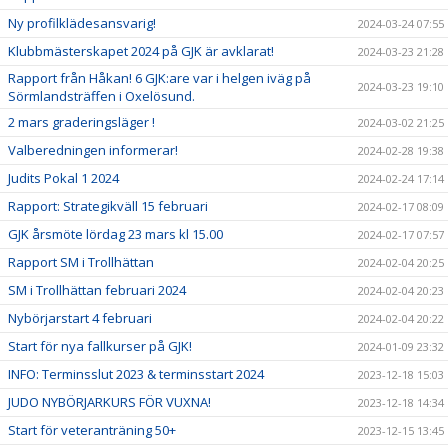
Ny profilklädesansvarig!
2024-03-24 07:55
Klubbmästerskapet 2024 på GJK är avklarat!
2024-03-23 21:28
Rapport från Håkan! 6 GJK:are var i helgen iväg på
2024-03-23 19:10
Sörmlandsträffen i Oxelösund.
2 mars graderingsläger !
2024-03-02 21:25
Valberedningen informerar!
2024-02-28 19:38
Judits Pokal 1 2024
2024-02-24 17:14
Rapport: Strategikväll 15 februari
2024-02-17 08:09
GJK årsmöte lördag 23 mars kl 15.00
2024-02-17 07:57
Rapport SM i Trollhättan
2024-02-04 20:25
SM i Trollhättan februari 2024
2024-02-04 20:23
Nybörjarstart 4 februari
2024-02-04 20:22
Start för nya fallkurser på GJK!
2024-01-09 23:32
INFO: Terminsslut 2023 & terminsstart 2024
2023-12-18 15:03
JUDO NYBÖRJARKURS FÖR VUXNA!
2023-12-18 14:34
Start för veteranträning 50+
2023-12-15 13:45