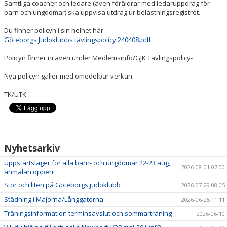
Samtliga coacher och ledare (även föräldrar med ledaruppdrag för
barn och ungdomar) ska uppvisa utdrag ur belastningsregistret.
Du finner policyn i sin helhet här
Göteborgs Judoklubbs tävlingspolicy 240408.pdf
Policyn finner ni även under Medlemsinfo/GJK Tävlingspolicy-
Nya policyn gäller med omedelbar verkan.
TK/UTK
Nyhetsarkiv
Uppstartsläger för alla barn- och ungdomar 22-23 aug,
2026-08-01 07:00
anmälan öppen!
Stor och liten på Göteborgs judoklubb
2026-07-29 08:05
Städning i Majorna/Långgatorna
2026-06-25 11:11
Träningsinformation terminsavslut och sommarträning
2026-06-10