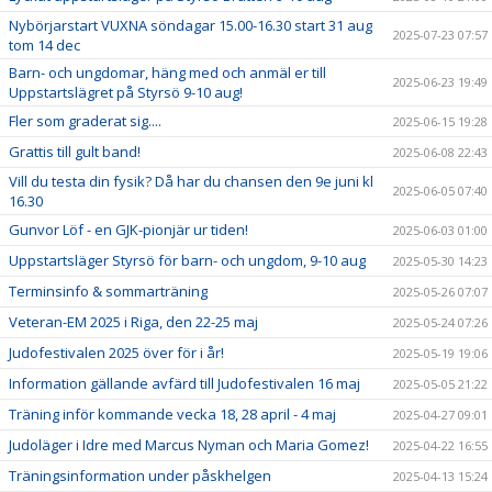
Nybörjarstart VUXNA söndagar 15.00-16.30 start 31 aug
2025-07-23 07:57
tom 14 dec
Barn- och ungdomar, häng med och anmäl er till
2025-06-23 19:49
Uppstartslägret på Styrsö 9-10 aug!
Fler som graderat sig....
2025-06-15 19:28
Grattis till gult band!
2025-06-08 22:43
Vill du testa din fysik? Då har du chansen den 9e juni kl
2025-06-05 07:40
16.30
Gunvor Löf - en GJK-pionjär ur tiden!
2025-06-03 01:00
Uppstartsläger Styrsö för barn- och ungdom, 9-10 aug
2025-05-30 14:23
Terminsinfo & sommarträning
2025-05-26 07:07
Veteran-EM 2025 i Riga, den 22-25 maj
2025-05-24 07:26
Judofestivalen 2025 över för i år!
2025-05-19 19:06
Information gällande avfärd till Judofestivalen 16 maj
2025-05-05 21:22
Träning inför kommande vecka 18, 28 april - 4 maj
2025-04-27 09:01
Judoläger i Idre med Marcus Nyman och Maria Gomez!
2025-04-22 16:55
Träningsinformation under påskhelgen
2025-04-13 15:24