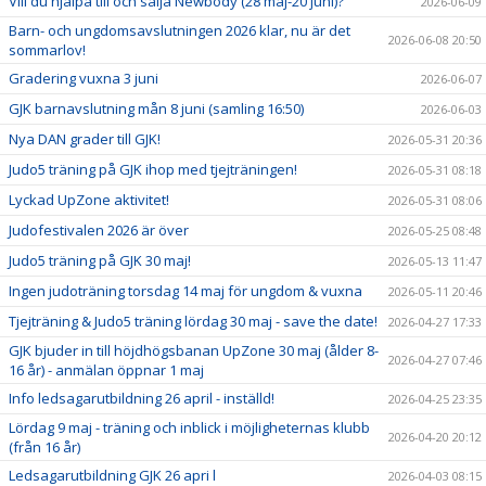
Vill du hjälpa till och sälja Newbody (28 maj-20 juni)?
2026-06-09
Barn- och ungdomsavslutningen 2026 klar, nu är det
2026-06-08 20:50
sommarlov!
Gradering vuxna 3 juni
2026-06-07
GJK barnavslutning mån 8 juni (samling 16:50)
2026-06-03
Nya DAN grader till GJK!
2026-05-31 20:36
Judo5 träning på GJK ihop med tjejträningen!
2026-05-31 08:18
Lyckad UpZone aktivitet!
2026-05-31 08:06
Judofestivalen 2026 är över
2026-05-25 08:48
Judo5 träning på GJK 30 maj!
2026-05-13 11:47
Ingen judoträning torsdag 14 maj för ungdom & vuxna
2026-05-11 20:46
Tjejträning & Judo5 träning lördag 30 maj - save the date!
2026-04-27 17:33
GJK bjuder in till höjdhögsbanan UpZone 30 maj (ålder 8-
2026-04-27 07:46
16 år) - anmälan öppnar 1 maj
Info ledsagarutbildning 26 april - inställd!
2026-04-25 23:35
Lördag 9 maj - träning och inblick i möjligheternas klubb
2026-04-20 20:12
(från 16 år)
Ledsagarutbildning GJK 26 apri l
2026-04-03 08:15