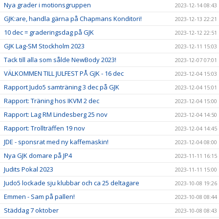
Nya grader i motionsgruppen
2023-12-14 08:43
GJK:are, handla gärna på Chapmans Konditori!
2023-12-13 22:21
10 dec = graderingsdag på GJK
2023-12-12 22:51
GJK Lag-SM Stockholm 2023
2023-12-11 15:03
Tack till alla som sålde NewBody 2023!
2023-12-07 07:01
VÄLKOMMEN TILL JULFEST PÅ GJK - 16 dec
2023-12-04 15:03
Rapport Judo5 samträning 3 dec på GJK
2023-12-04 15:01
Rapport: Träning hos IKVM 2 dec
2023-12-04 15:00
Rapport: Lag RM Lindesberg 25 nov
2023-12-04 14:50
Rapport: Trollträffen 19 nov
2023-12-04 14:45
JDE - sponsrat med ny kaffemaskin!
2023-12-04 08:00
Nya GJK domare på JP4
2023-11-11 16:15
Judits Pokal 2023
2023-11-11 15:00
Judo5 lockade sju klubbar och ca 25 deltagare
2023-10-08 19:26
Emmen - Sam på pallen!
2023-10-08 08:44
Städdag 7 oktober
2023-10-08 08:43