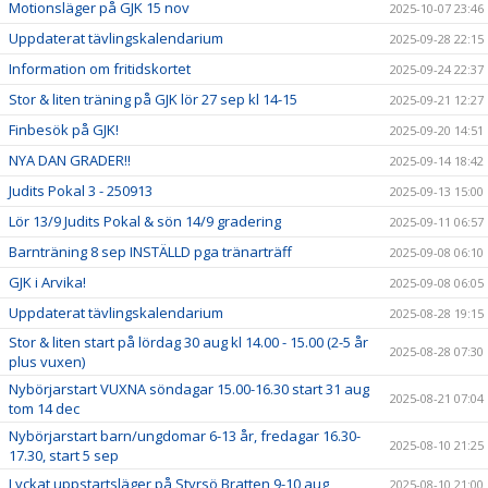
Motionsläger på GJK 15 nov
2025-10-07 23:46
Uppdaterat tävlingskalendarium
2025-09-28 22:15
Information om fritidskortet
2025-09-24 22:37
Stor & liten träning på GJK lör 27 sep kl 14-15
2025-09-21 12:27
Finbesök på GJK!
2025-09-20 14:51
NYA DAN GRADER!!
2025-09-14 18:42
Judits Pokal 3 - 250913
2025-09-13 15:00
Lör 13/9 Judits Pokal & sön 14/9 gradering
2025-09-11 06:57
Barnträning 8 sep INSTÄLLD pga tränarträff
2025-09-08 06:10
GJK i Arvika!
2025-09-08 06:05
Uppdaterat tävlingskalendarium
2025-08-28 19:15
Stor & liten start på lördag 30 aug kl 14.00 - 15.00 (2-5 år
2025-08-28 07:30
plus vuxen)
Nybörjarstart VUXNA söndagar 15.00-16.30 start 31 aug
2025-08-21 07:04
tom 14 dec
Nybörjarstart barn/ungdomar 6-13 år, fredagar 16.30-
2025-08-10 21:25
17.30, start 5 sep
Lyckat uppstartsläger på Styrsö Bratten 9-10 aug
2025-08-10 21:00