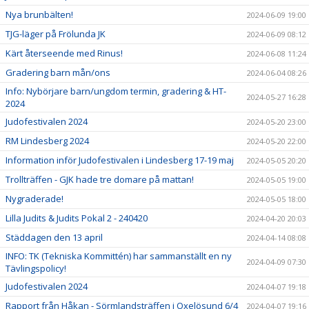
Nya brunbälten!
2024-06-09 19:00
TJG-läger på Frölunda JK
2024-06-09 08:12
Kärt återseende med Rinus!
2024-06-08 11:24
Gradering barn mån/ons
2024-06-04 08:26
Info: Nybörjare barn/ungdom termin, gradering & HT-
2024-05-27 16:28
2024
Judofestivalen 2024
2024-05-20 23:00
RM Lindesberg 2024
2024-05-20 22:00
Information inför Judofestivalen i Lindesberg 17-19 maj
2024-05-05 20:20
Trollträffen - GJK hade tre domare på mattan!
2024-05-05 19:00
Nygraderade!
2024-05-05 18:00
Lilla Judits & Judits Pokal 2 - 240420
2024-04-20 20:03
Städdagen den 13 april
2024-04-14 08:08
INFO: TK (Tekniska Kommittén) har sammanställt en ny
2024-04-09 07:30
Tävlingspolicy!
Judofestivalen 2024
2024-04-07 19:18
Rapport från Håkan - Sörmlandsträffen i Oxelösund 6/4
2024-04-07 19:16