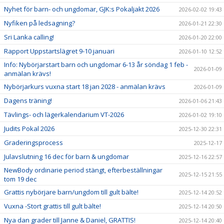
Nyhet för barn- och ungdomar, GJK:s Pokaljakt 2026
2026-02-02 19:43
Nyfiken på ledsagning?
2026-01-21 22:30
Sri Lanka calling!
2026-01-20 22:00
Rapport Uppstartslägret 9-10 januari
2026-01-10 12:52
Info: Nybörjarstart barn och ungdomar 6-13 år söndag 1 feb -
2026-01-09
anmälan krävs!
Nybörjarkurs vuxna start 18 jan 2028 - anmälan krävs
2026-01-09
Dagens träning!
2026-01-06 21:43
Tävlings- och lägerkalendarium VT-2026
2026-01-02 19:10
Judits Pokal 2026
2025-12-30 22:31
Graderingsprocess
2025-12-17
Julavslutning 16 dec för barn & ungdomar
2025-12-16 22:57
NewBody ordinarie period stängt, efterbeställningar
2025-12-15 21:55
tom 19 dec
Grattis nybörjare barn/ungdom till gult bälte!
2025-12-14 20:52
Vuxna -Stort grattis till gult bälte!
2025-12-14 20:50
Nya dan grader till Janne & Daniel, GRATTIS!
2025-12-14 20:40