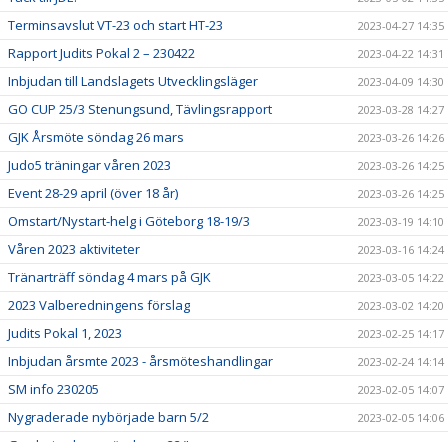
Terminsavslut VT-23 och start HT-23
2023-04-27 14:35
Rapport Judits Pokal 2 – 230422
2023-04-22 14:31
Inbjudan till Landslagets Utvecklingsläger
2023-04-09 14:30
GO CUP 25/3 Stenungsund, Tävlingsrapport
2023-03-28 14:27
GJK Årsmöte söndag 26 mars
2023-03-26 14:26
Judo5 träningar våren 2023
2023-03-26 14:25
Event 28-29 april (över 18 år)
2023-03-26 14:25
Omstart/Nystart-helg i Göteborg 18-19/3
2023-03-19 14:10
Våren 2023 aktiviteter
2023-03-16 14:24
Tränarträff söndag 4 mars på GJK
2023-03-05 14:22
2023 Valberedningens förslag
2023-03-02 14:20
Judits Pokal 1, 2023
2023-02-25 14:17
Inbjudan årsmte 2023 - årsmöteshandlingar
2023-02-24 14:14
SM info 230205
2023-02-05 14:07
Nygraderade nybörjade barn 5/2
2023-02-05 14:06
Gradering barn söndagar 22/!
2023-01-22 14:03