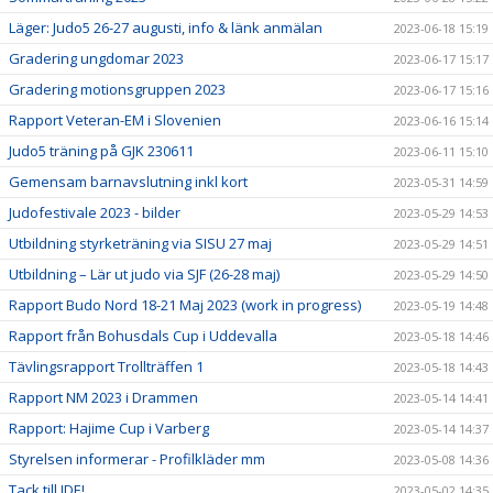
Läger: Judo5 26-27 augusti, info & länk anmälan
2023-06-18 15:19
Gradering ungdomar 2023
2023-06-17 15:17
Gradering motionsgruppen 2023
2023-06-17 15:16
Rapport Veteran-EM i Slovenien
2023-06-16 15:14
Judo5 träning på GJK 230611
2023-06-11 15:10
Gemensam barnavslutning inkl kort
2023-05-31 14:59
Judofestivale 2023 - bilder
2023-05-29 14:53
Utbildning styrketräning via SISU 27 maj
2023-05-29 14:51
Utbildning – Lär ut judo via SJF (26-28 maj)
2023-05-29 14:50
Rapport Budo Nord 18-21 Maj 2023 (work in progress)
2023-05-19 14:48
Rapport från Bohusdals Cup i Uddevalla
2023-05-18 14:46
Tävlingsrapport Trollträffen 1
2023-05-18 14:43
Rapport NM 2023 i Drammen
2023-05-14 14:41
Rapport: Hajime Cup i Varberg
2023-05-14 14:37
Styrelsen informerar - Profilkläder mm
2023-05-08 14:36
Tack till JDE!
2023-05-02 14:35