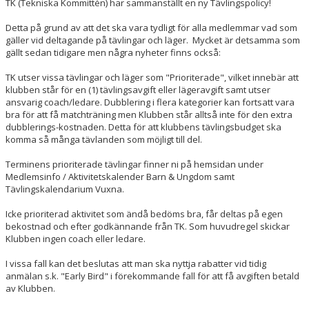
TK (Tekniska Kommittén) har sammanställt en ny Tävlingspolicy!
Detta på grund av att det ska vara tydligt för alla medlemmar vad som
gäller vid deltagande på tävlingar och läger. Mycket är detsamma som
gällt sedan tidigare men några nyheter finns också:
TK utser vissa tävlingar och läger som "Prioriterade", vilket innebär att
klubben står för en (1) tävlingsavgift eller lägeravgift samt utser
ansvarig coach/ledare. Dubblering i flera kategorier kan fortsatt vara
bra för att få matchträning men Klubben står alltså inte för den extra
dubblerings-kostnaden. Detta för att klubbens tävlingsbudget ska
komma så många tävlanden som möjligt till del.
Terminens prioriterade tävlingar finner ni på hemsidan under
Medlemsinfo / Aktivitetskalender Barn & Ungdom samt
Tävlingskalendarium Vuxna.
Icke prioriterad aktivitet som ändå bedöms bra, får deltas på egen
bekostnad och efter godkännande från TK. Som huvudregel skickar
Klubben ingen coach eller ledare.
I vissa fall kan det beslutas att man ska nyttja rabatter vid tidig
anmälan s.k. "Early Bird" i förekommande fall för att få avgiften betald
av Klubben.