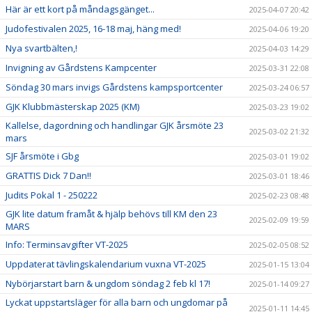
Här är ett kort på måndagsgänget...
2025-04-07 20:42
Judofestivalen 2025, 16-18 maj, häng med!
2025-04-06 19:20
Nya svartbälten,!
2025-04-03 14:29
Invigning av Gårdstens Kampcenter
2025-03-31 22:08
Söndag 30 mars invigs Gårdstens kampsportcenter
2025-03-24 06:57
GJK Klubbmästerskap 2025 (KM)
2025-03-23 19:02
Kallelse, dagordning och handlingar GJK årsmöte 23
2025-03-02 21:32
mars
SJF årsmöte i Gbg
2025-03-01 19:02
GRATTIS Dick 7 Dan!!
2025-03-01 18:46
Judits Pokal 1 - 250222
2025-02-23 08:48
GJK lite datum framåt & hjälp behövs till KM den 23
2025-02-09 19:59
MARS
Info: Terminsavgifter VT-2025
2025-02-05 08:52
Uppdaterat tävlingskalendarium vuxna VT-2025
2025-01-15 13:04
Nybörjarstart barn & ungdom söndag 2 feb kl 17!
2025-01-14 09:27
Lyckat uppstartsläger för alla barn och ungdomar på
2025-01-11 14:45