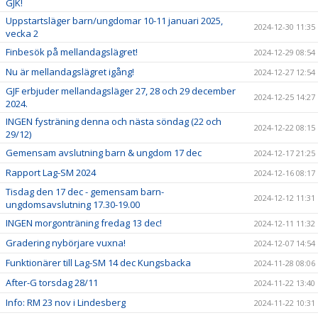
GJK!
Uppstartsläger barn/ungdomar 10-11 januari 2025,
2024-12-30 11:35
vecka 2
Finbesök på mellandagslägret!
2024-12-29 08:54
Nu är mellandagslägret igång!
2024-12-27 12:54
GJF erbjuder mellandagsläger 27, 28 och 29 december
2024-12-25 14:27
2024.
INGEN fysträning denna och nästa söndag (22 och
2024-12-22 08:15
29/12)
Gemensam avslutning barn & ungdom 17 dec
2024-12-17 21:25
Rapport Lag-SM 2024
2024-12-16 08:17
Tisdag den 17 dec - gemensam barn-
2024-12-12 11:31
ungdomsavslutning 17.30-19.00
INGEN morgonträning fredag 13 dec!
2024-12-11 11:32
Gradering nybörjare vuxna!
2024-12-07 14:54
Funktionärer till Lag-SM 14 dec Kungsbacka
2024-11-28 08:06
After-G torsdag 28/11
2024-11-22 13:40
Info: RM 23 nov i Lindesberg
2024-11-22 10:31