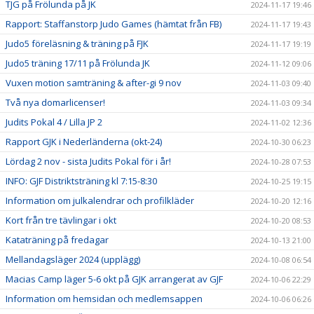
TJG på Frölunda på JK
2024-11-17 19:46
Rapport: Staffanstorp Judo Games (hämtat från FB)
2024-11-17 19:43
Judo5 föreläsning & träning på FJK
2024-11-17 19:19
Judo5 träning 17/11 på Frölunda JK
2024-11-12 09:06
Vuxen motion samträning & after-gi 9 nov
2024-11-03 09:40
Två nya domarlicenser!
2024-11-03 09:34
Judits Pokal 4 / Lilla JP 2
2024-11-02 12:36
Rapport GJK i Nederländerna (okt-24)
2024-10-30 06:23
Lördag 2 nov - sista Judits Pokal för i år!
2024-10-28 07:53
INFO: GJF Distriktsträning kl 7:15-8:30
2024-10-25 19:15
Information om julkalendrar och profilkläder
2024-10-20 12:16
Kort från tre tävlingar i okt
2024-10-20 08:53
Kataträning på fredagar
2024-10-13 21:00
Mellandagsläger 2024 (upplägg)
2024-10-08 06:54
Macias Camp läger 5-6 okt på GJK arrangerat av GJF
2024-10-06 22:29
Information om hemsidan och medlemsappen
2024-10-06 06:26