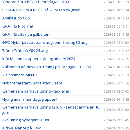
Veteran 50+ INSTÄLLD torsdagar 16:00
2024-09-08 19:20
RIKSGRADERINGEN I BORÅS - Jörgen ny grad!
2024-09-08 19:14
Arvika Judo Cup
2024-09-08 19:13
GRATTIS Nicolina!!!
2024-09-06 19:51
GRATTIS alla nya gulbälten!
2024-08-25 19:15
INFO Nybörjarstart barn/ungdom - fredag 30 aug
2024-08-25 09:00
TränarTräff på GJK 24 aug
2024-08-25 08:17
Info Motionsgruppen träning hösten 2024
2024-08-23 07:25
Välkomna på Newaza träning på lördagar 10-11:30
2024-08-18 08:13
Visionsmöte 240807
2024-08-07 23:59
Nybörarjarstart vuxna start 6 sep!
2024-08-07 10:56
Gemensam barnavslutning - tack alla!
2024-06-12 21:02
Nya grader i måndagsgruppen!
2024-06-10 19:45
Gemensam barnavslutning 12 juni - senast anmälan 10
2024-06-09 20:00
juni
Avslutning nybörjare 9 juni
2024-06-09 19:45
Judo4Balance på IKVM
2024-06-09 19:15