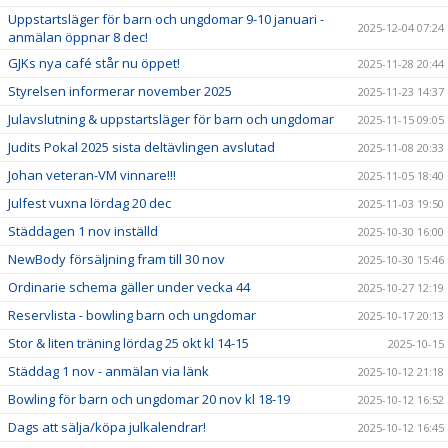
Uppstartsläger för barn och ungdomar 9-10 januari -
2025-12-04 07:24
anmälan öppnar 8 dec!
GJKs nya café står nu öppet!
2025-11-28 20:44
Styrelsen informerar november 2025
2025-11-23 14:37
Julavslutning & uppstartsläger för barn och ungdomar
2025-11-15 09:05
Judits Pokal 2025 sista deltävlingen avslutad
2025-11-08 20:33
Johan veteran-VM vinnare!!!
2025-11-05 18:40
Julfest vuxna lördag 20 dec
2025-11-03 19:50
Städdagen 1 nov inställd
2025-10-30 16:00
NewBody försäljning fram till 30 nov
2025-10-30 15:46
Ordinarie schema gäller under vecka 44
2025-10-27 12:19
Reservlista - bowling barn och ungdomar
2025-10-17 20:13
Stor & liten träning lördag 25 okt kl 14-15
2025-10-15
Städdag 1 nov - anmälan via länk
2025-10-12 21:18
Bowling för barn och ungdomar 20 nov kl 18-19
2025-10-12 16:52
Dags att sälja/köpa julkalendrar!
2025-10-12 16:45