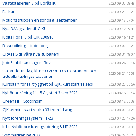
Västgötaserien 3 på Borås JK
2023-09-30 08:49
Fallkurs
2023-09-21 06:29
Motionsgruppen en söndag i september
2023-09-18 07:04
Nya DAN grader till GJK!
2023-09-17 19:49
Judits Pokal 3 på GJK 230916
2023-09-16 11:21
Riksutbilning i Lindesberg
2023-09-02 06:29
GRATTIS till våra nya gulbälten!
2023-08-31 18:07
Judo5 jubileumsläger i Bovik
2023-08-26 06:16
Gällande Tisdag, kl 19:00-20:30. Distriktsrandori och
2023-08-21 15:39
aktuella tävlingssituationer
Kursstart för falltrygghet på GJK, kursstart 11 sep!
2023-08-20 06:56
Nybörjarträning 11-15 år, start 3 sep 2023
2023-08-15 06:54
Green Hill i Stockholm
2023-08-12 06:38
GJK terminsstart vecka 33 from 14 aug
2023-08-09 13:21
Nytt föreningssystem HT-23
2023-07-23 17:26
Info: Nybörjare barn gradering & HT-2023
2023-07-01 13:33
Sommarträning 2023
2023-06-28 15:22