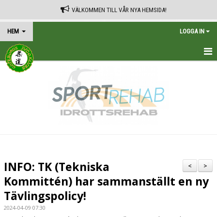
VÄLKOMMEN TILL VÅR NYA HEMSIDA!
HEM
LOGGA IN
HEM
TRÄNINGSSCHEMA
KALENDER
VÅRA AVGIFTER
KONTAKT
INFO: TK (Tekniska
<
>
IN ENGLISH
Kommittén) har sammanställt en ny
Tävlingspolicy!
2024-04-09 07:30