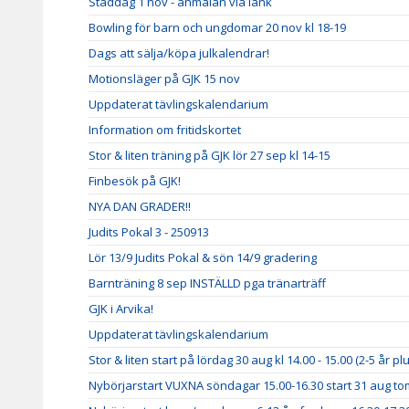
Städdag 1 nov - anmälan via länk
Bowling för barn och ungdomar 20 nov kl 18-19
Dags att sälja/köpa julkalendrar!
Motionsläger på GJK 15 nov
Uppdaterat tävlingskalendarium
Information om fritidskortet
Stor & liten träning på GJK lör 27 sep kl 14-15
Finbesök på GJK!
NYA DAN GRADER!!
Judits Pokal 3 - 250913
Lör 13/9 Judits Pokal & sön 14/9 gradering
Barnträning 8 sep INSTÄLLD pga tränarträff
GJK i Arvika!
Uppdaterat tävlingskalendarium
Stor & liten start på lördag 30 aug kl 14.00 - 15.00 (2-5 år p
Nybörjarstart VUXNA söndagar 15.00-16.30 start 31 aug to