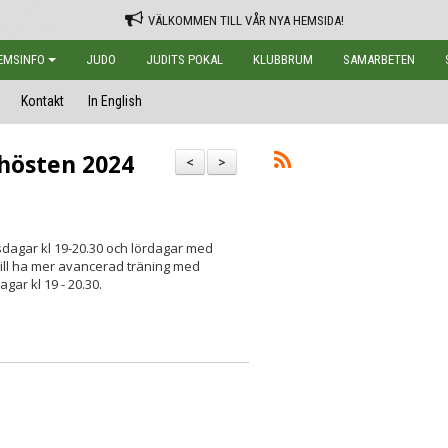
VÄLKOMMEN TILL VÅR NYA HEMSIDA!
EMSINFO
JUDO
JUDITS POKAL
KLUBBRUM
SAMARBETEN
Kontakt
In English
hösten 2024
<
>
dagar kl 19-20.30 och lördagar med
vill ha mer avancerad träning med
gar kl 19 - 20.30.