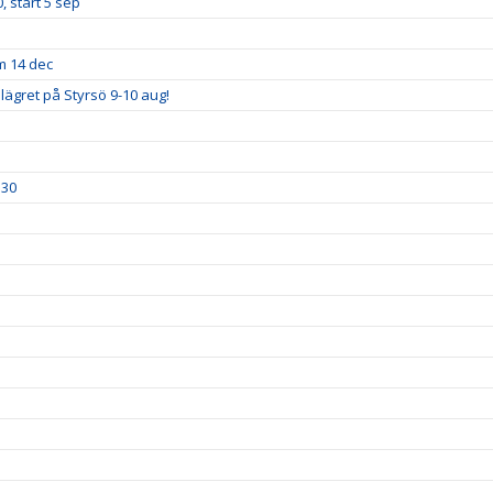
, start 5 sep
m 14 dec
lägret på Styrsö 9-10 aug!
.30