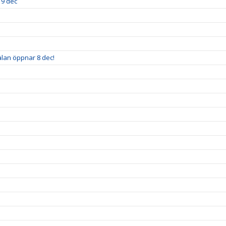
19 dec
älan öppnar 8 dec!