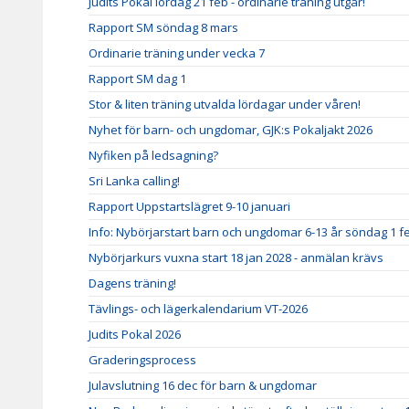
Judits Pokal lördag 21 feb - ordinarie träning utgår!
Rapport SM söndag 8 mars
Ordinarie träning under vecka 7
Rapport SM dag 1
Stor & liten träning utvalda lördagar under våren!
Nyhet för barn- och ungdomar, GJK:s Pokaljakt 2026
Nyfiken på ledsagning?
Sri Lanka calling!
Rapport Uppstartslägret 9-10 januari
Info: Nybörjarstart barn och ungdomar 6-13 år söndag 1 f
Nybörjarkurs vuxna start 18 jan 2028 - anmälan krävs
Dagens träning!
Tävlings- och lägerkalendarium VT-2026
Judits Pokal 2026
Graderingsprocess
Julavslutning 16 dec för barn & ungdomar