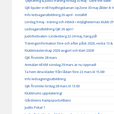
Tjejträning & Judo5 träning lördag 30 maj - save the date!
GJK bjuder in till höjdhögsbanan UpZone 30 maj (ålder 8-1
Info ledsagarutbildning 26 april - inställd!
Lördag 9 maj - träning och inblick i möjligheternas klubb (fr
Ledsagarutbildning GJK 26 apri l
Judofestivalen i Lindesberg 22-24 maj, häng på!
Träningsinformation före och efter påsk 2026, vecka 13 & 
Klubbmästerskap 2026 avgjort och klart 2026!
GJK Årsmöte 28 mars
Anmälan till KM söndag 29 mars är nu öppnad!
Ta hem dina kläder från lådan före 22 mars kl 15.00!
Info ledsagningsutbildning
GJK Årsmöte lördag 28 mars kl 13.00
Klubbrums uppdatering!
Gårdstens KampsportsAllians
Judits Pokal 1