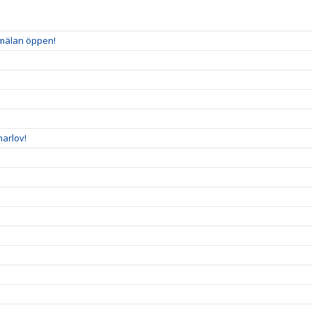
nmälan öppen!
arlov!