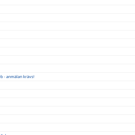
eb - anmälan krävs!