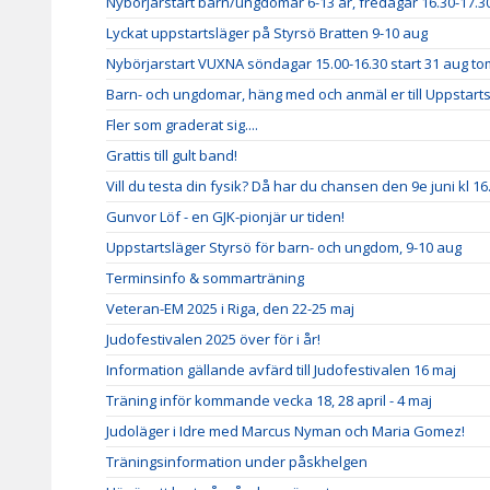
Nybörjarstart barn/ungdomar 6-13 år, fredagar 16.30-17.30
Lyckat uppstartsläger på Styrsö Bratten 9-10 aug
Nybörjarstart VUXNA söndagar 15.00-16.30 start 31 aug to
Barn- och ungdomar, häng med och anmäl er till Uppstarts
Fler som graderat sig....
Grattis till gult band!
Vill du testa din fysik? Då har du chansen den 9e juni kl 16
Gunvor Löf - en GJK-pionjär ur tiden!
Uppstartsläger Styrsö för barn- och ungdom, 9-10 aug
Terminsinfo & sommarträning
Veteran-EM 2025 i Riga, den 22-25 maj
Judofestivalen 2025 över för i år!
Information gällande avfärd till Judofestivalen 16 maj
Träning inför kommande vecka 18, 28 april - 4 maj
Judoläger i Idre med Marcus Nyman och Maria Gomez!
Träningsinformation under påskhelgen