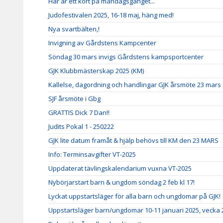
Här är ett kort på måndagsgänget...
Judofestivalen 2025, 16-18 maj, häng med!
Nya svartbälten,!
Invigning av Gårdstens Kampcenter
Söndag 30 mars invigs Gårdstens kampsportcenter
GJK Klubbmästerskap 2025 (KM)
Kallelse, dagordning och handlingar GJK årsmöte 23 mars
SJF årsmöte i Gbg
GRATTIS Dick 7 Dan!!
Judits Pokal 1 - 250222
GJK lite datum framåt & hjälp behövs till KM den 23 MARS
Info: Terminsavgifter VT-2025
Uppdaterat tävlingskalendarium vuxna VT-2025
Nybörjarstart barn & ungdom söndag 2 feb kl 17!
Lyckat uppstartsläger för alla barn och ungdomar på GJK!
Uppstartsläger barn/ungdomar 10-11 januari 2025, vecka 