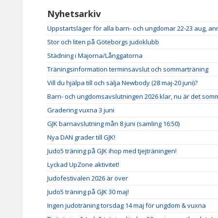
Nyhetsarkiv
Uppstartsläger för alla barn- och ungdomar 22-23 aug, a
Stor och liten på Göteborgs judoklubb
Städning i Majorna/Långgatorna
Träningsinformation terminsavslut och sommarträning
Vill du hjälpa till och sälja Newbody (28 maj-20 juni)?
Barn- och ungdomsavslutningen 2026 klar, nu är det somm
Gradering vuxna 3 juni
GJK barnavslutning mån 8 juni (samling 16:50)
Nya DAN grader till GJK!
Judo5 träning på GJK ihop med tjejträningen!
Lyckad UpZone aktivitet!
Judofestivalen 2026 är över
Judo5 träning på GJK 30 maj!
Ingen judoträning torsdag 14 maj för ungdom & vuxna