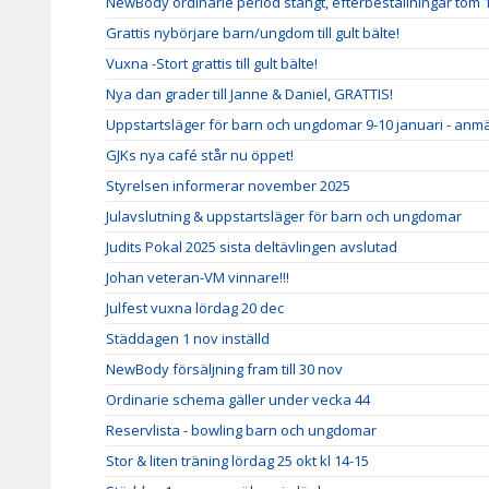
NewBody ordinarie period stängt, efterbeställningar tom 
Grattis nybörjare barn/ungdom till gult bälte!
Vuxna -Stort grattis till gult bälte!
Nya dan grader till Janne & Daniel, GRATTIS!
Uppstartsläger för barn och ungdomar 9-10 januari - anm
GJKs nya café står nu öppet!
Styrelsen informerar november 2025
Julavslutning & uppstartsläger för barn och ungdomar
Judits Pokal 2025 sista deltävlingen avslutad
Johan veteran-VM vinnare!!!
Julfest vuxna lördag 20 dec
Städdagen 1 nov inställd
NewBody försäljning fram till 30 nov
Ordinarie schema gäller under vecka 44
Reservlista - bowling barn och ungdomar
Stor & liten träning lördag 25 okt kl 14-15