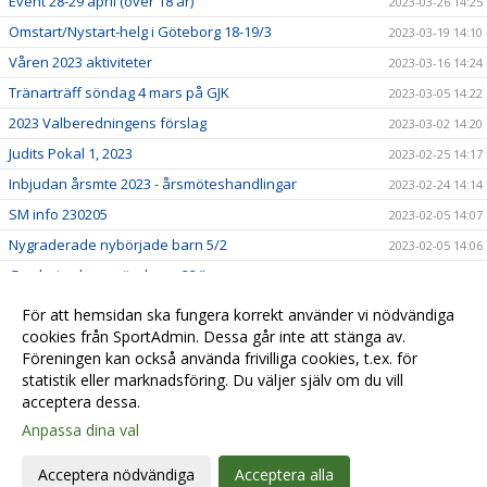
Event 28-29 april (över 18 år)
2023-03-26 14:25
Omstart/Nystart-helg i Göteborg 18-19/3
2023-03-19 14:10
Våren 2023 aktiviteter
2023-03-16 14:24
Tränarträff söndag 4 mars på GJK
2023-03-05 14:22
2023 Valberedningens förslag
2023-03-02 14:20
Judits Pokal 1, 2023
2023-02-25 14:17
Inbjudan årsmte 2023 - årsmöteshandlingar
2023-02-24 14:14
SM info 230205
2023-02-05 14:07
Nygraderade nybörjade barn 5/2
2023-02-05 14:06
Gradering barn söndagar 22/!
2023-01-22 14:03
Lindesberg utvecklingsläger, jan-23
2023-01-22 13:58
För att hemsidan ska fungera korrekt använder vi nödvändiga
Lilla Trollträffen1, jan-23
cookies från SportAdmin. Dessa går inte att stänga av.
2023-01-21 14:01
Föreningen kan också använda frivilliga cookies, t.ex. för
In English
2023-01-01 14:05
statistik eller marknadsföring. Du väljer själv om du vill
acceptera dessa.
Anpassa dina val
Cookie-
Gå till
inställningar
Webbversion
Acceptera nödvändiga
Acceptera alla