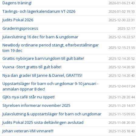
Dagens träning!
2026-01-06 21:43
Tävlings- och lägerkalendarium VT-2026
2026-01-02 19:10
Judits Pokal 2026
2025-12-30 22:31
Graderingsprocess
2025-12-17
Julavslutning 16 dec för barn & ungdomar
2025-12-16 22:57
NewBody ordinarie period stängt, efterbeställningar
2025-12-15 21:55
tom 19 dec
Grattis nybörjare barn/ungdom till gult bälte!
2025-12-14 20:52
Vuxna -Stort grattis till gult bälte!
2025-12-14 20:50
Nya dan grader till Janne & Daniel, GRATTIS!
2025-12-14 20:40
Uppstartsläger för barn och ungdomar 9-10 januari -
2025-12-04 07:24
anmälan öppnar 8 dec!
GJKs nya café står nu öppet!
2025-11-28 20:44
Styrelsen informerar november 2025
2025-11-23 14:37
Julavslutning & uppstartsläger för barn och ungdomar
2025-11-15 09:05
Judits Pokal 2025 sista deltävlingen avslutad
2025-11-08 20:33
Johan veteran-VM vinnare!!!
2025-11-05 18:40