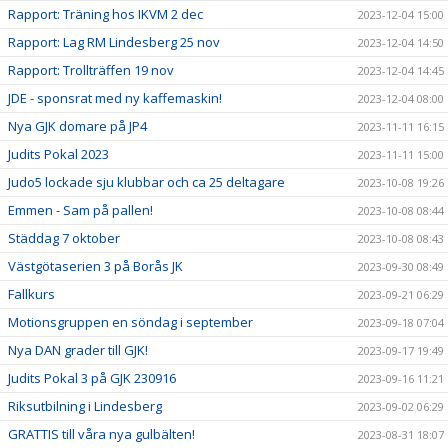
Rapport: Träning hos IKVM 2 dec
2023-12-04 15:00
Rapport: Lag RM Lindesberg 25 nov
2023-12-04 14:50
Rapport: Trollträffen 19 nov
2023-12-04 14:45
JDE - sponsrat med ny kaffemaskin!
2023-12-04 08:00
Nya GJK domare på JP4
2023-11-11 16:15
Judits Pokal 2023
2023-11-11 15:00
Judo5 lockade sju klubbar och ca 25 deltagare
2023-10-08 19:26
Emmen - Sam på pallen!
2023-10-08 08:44
Städdag 7 oktober
2023-10-08 08:43
Västgötaserien 3 på Borås JK
2023-09-30 08:49
Fallkurs
2023-09-21 06:29
Motionsgruppen en söndag i september
2023-09-18 07:04
Nya DAN grader till GJK!
2023-09-17 19:49
Judits Pokal 3 på GJK 230916
2023-09-16 11:21
Riksutbilning i Lindesberg
2023-09-02 06:29
GRATTIS till våra nya gulbälten!
2023-08-31 18:07