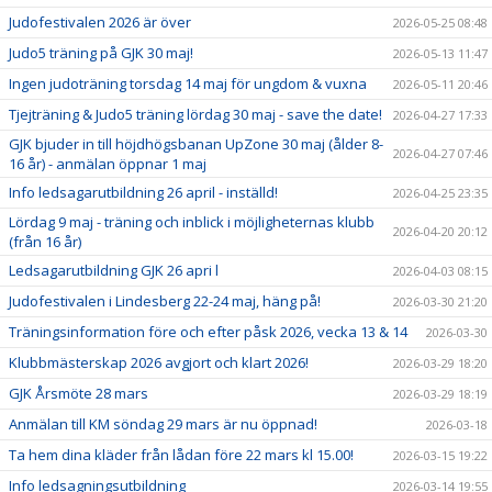
Judofestivalen 2026 är över
2026-05-25 08:48
Judo5 träning på GJK 30 maj!
2026-05-13 11:47
Ingen judoträning torsdag 14 maj för ungdom & vuxna
2026-05-11 20:46
Tjejträning & Judo5 träning lördag 30 maj - save the date!
2026-04-27 17:33
GJK bjuder in till höjdhögsbanan UpZone 30 maj (ålder 8-
2026-04-27 07:46
16 år) - anmälan öppnar 1 maj
Info ledsagarutbildning 26 april - inställd!
2026-04-25 23:35
Lördag 9 maj - träning och inblick i möjligheternas klubb
2026-04-20 20:12
(från 16 år)
Ledsagarutbildning GJK 26 apri l
2026-04-03 08:15
Judofestivalen i Lindesberg 22-24 maj, häng på!
2026-03-30 21:20
Träningsinformation före och efter påsk 2026, vecka 13 & 14
2026-03-30
Klubbmästerskap 2026 avgjort och klart 2026!
2026-03-29 18:20
GJK Årsmöte 28 mars
2026-03-29 18:19
Anmälan till KM söndag 29 mars är nu öppnad!
2026-03-18
Ta hem dina kläder från lådan före 22 mars kl 15.00!
2026-03-15 19:22
Info ledsagningsutbildning
2026-03-14 19:55