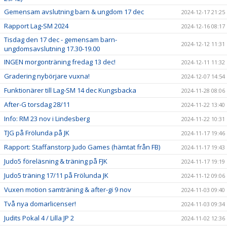
Gemensam avslutning barn & ungdom 17 dec
2024-12-17 21:25
Rapport Lag-SM 2024
2024-12-16 08:17
Tisdag den 17 dec - gemensam barn-
2024-12-12 11:31
ungdomsavslutning 17.30-19.00
INGEN morgonträning fredag 13 dec!
2024-12-11 11:32
Gradering nybörjare vuxna!
2024-12-07 14:54
Funktionärer till Lag-SM 14 dec Kungsbacka
2024-11-28 08:06
After-G torsdag 28/11
2024-11-22 13:40
Info: RM 23 nov i Lindesberg
2024-11-22 10:31
TJG på Frölunda på JK
2024-11-17 19:46
Rapport: Staffanstorp Judo Games (hämtat från FB)
2024-11-17 19:43
Judo5 föreläsning & träning på FJK
2024-11-17 19:19
Judo5 träning 17/11 på Frölunda JK
2024-11-12 09:06
Vuxen motion samträning & after-gi 9 nov
2024-11-03 09:40
Två nya domarlicenser!
2024-11-03 09:34
Judits Pokal 4 / Lilla JP 2
2024-11-02 12:36