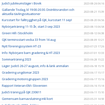
Judo5 jubileumsläger i Bovik
2023-08-26 06:16
Gällande Tisdag, kl 19:00-20:30. Distriktsrandori och
2023-08-21 15:39
aktuella tävlingssituationer
Kursstart för falltrygghet på GJK, kursstart 11 sep!
2023-08-20 06:56
Nybörjarträning 11-15 år, start 3 sep 2023
2023-08-15 06:54
Green Hill i Stockholm
2023-08-12 06:38
GJK terminsstart vecka 33 from 14 aug
2023-08-09 13:21
Nytt föreningssystem HT-23
2023-07-23 17:26
Info: Nybörjare barn gradering & HT-2023
2023-07-01 13:33
Sommarträning 2023
2023-06-28 15:22
Läger: Judo5 26-27 augusti, info & länk anmälan
2023-06-18 15:19
Gradering ungdomar 2023
2023-06-17 15:17
Gradering motionsgruppen 2023
2023-06-17 15:16
Rapport Veteran-EM i Slovenien
2023-06-16 15:14
Judo5 träning på GJK 230611
2023-06-11 15:10
Gemensam barnavslutning inkl kort
2023-05-31 14:59