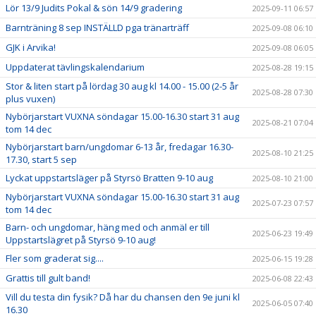
Lör 13/9 Judits Pokal & sön 14/9 gradering
2025-09-11 06:57
Barnträning 8 sep INSTÄLLD pga tränarträff
2025-09-08 06:10
GJK i Arvika!
2025-09-08 06:05
Uppdaterat tävlingskalendarium
2025-08-28 19:15
Stor & liten start på lördag 30 aug kl 14.00 - 15.00 (2-5 år
2025-08-28 07:30
plus vuxen)
Nybörjarstart VUXNA söndagar 15.00-16.30 start 31 aug
2025-08-21 07:04
tom 14 dec
Nybörjarstart barn/ungdomar 6-13 år, fredagar 16.30-
2025-08-10 21:25
17.30, start 5 sep
Lyckat uppstartsläger på Styrsö Bratten 9-10 aug
2025-08-10 21:00
Nybörjarstart VUXNA söndagar 15.00-16.30 start 31 aug
2025-07-23 07:57
tom 14 dec
Barn- och ungdomar, häng med och anmäl er till
2025-06-23 19:49
Uppstartslägret på Styrsö 9-10 aug!
Fler som graderat sig....
2025-06-15 19:28
Grattis till gult band!
2025-06-08 22:43
Vill du testa din fysik? Då har du chansen den 9e juni kl
2025-06-05 07:40
16.30