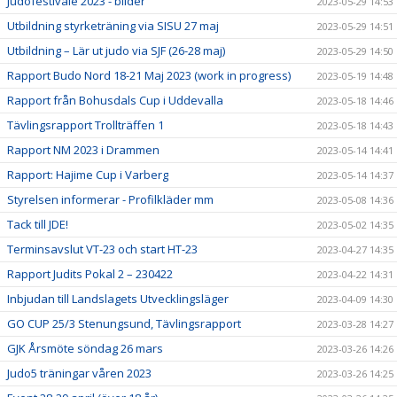
Judofestivale 2023 - bilder
2023-05-29 14:53
Utbildning styrketräning via SISU 27 maj
2023-05-29 14:51
Utbildning – Lär ut judo via SJF (26-28 maj)
2023-05-29 14:50
Rapport Budo Nord 18-21 Maj 2023 (work in progress)
2023-05-19 14:48
Rapport från Bohusdals Cup i Uddevalla
2023-05-18 14:46
Tävlingsrapport Trollträffen 1
2023-05-18 14:43
Rapport NM 2023 i Drammen
2023-05-14 14:41
Rapport: Hajime Cup i Varberg
2023-05-14 14:37
Styrelsen informerar - Profilkläder mm
2023-05-08 14:36
Tack till JDE!
2023-05-02 14:35
Terminsavslut VT-23 och start HT-23
2023-04-27 14:35
Rapport Judits Pokal 2 – 230422
2023-04-22 14:31
Inbjudan till Landslagets Utvecklingsläger
2023-04-09 14:30
GO CUP 25/3 Stenungsund, Tävlingsrapport
2023-03-28 14:27
GJK Årsmöte söndag 26 mars
2023-03-26 14:26
Judo5 träningar våren 2023
2023-03-26 14:25