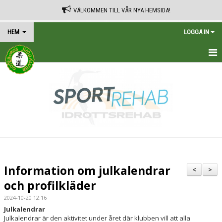
VÄLKOMMEN TILL VÅR NYA HEMSIDA!
HEM
LOGGA IN
HEM
TRÄNINGSSCHEMA
KALENDER
VÅRA AVGIFTER
KONTAKT
Information om julkalendrar
<
>
IN ENGLISH
och profilkläder
2024-10-20 12:16
Julkalendrar
Julkalendrar är den aktivitet under året där klubben vill att alla