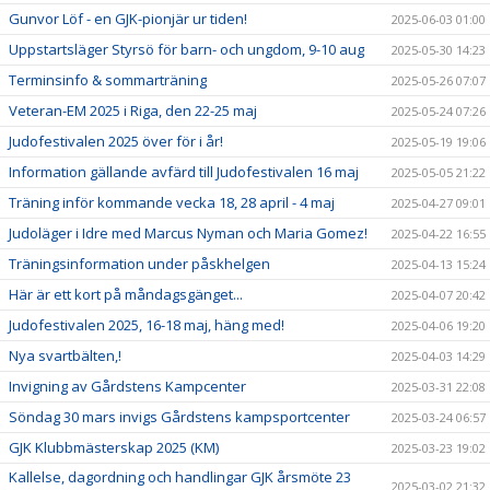
Gunvor Löf - en GJK-pionjär ur tiden!
2025-06-03 01:00
Uppstartsläger Styrsö för barn- och ungdom, 9-10 aug
2025-05-30 14:23
Terminsinfo & sommarträning
2025-05-26 07:07
Veteran-EM 2025 i Riga, den 22-25 maj
2025-05-24 07:26
Judofestivalen 2025 över för i år!
2025-05-19 19:06
Information gällande avfärd till Judofestivalen 16 maj
2025-05-05 21:22
Träning inför kommande vecka 18, 28 april - 4 maj
2025-04-27 09:01
Judoläger i Idre med Marcus Nyman och Maria Gomez!
2025-04-22 16:55
Träningsinformation under påskhelgen
2025-04-13 15:24
Här är ett kort på måndagsgänget...
2025-04-07 20:42
Judofestivalen 2025, 16-18 maj, häng med!
2025-04-06 19:20
Nya svartbälten,!
2025-04-03 14:29
Invigning av Gårdstens Kampcenter
2025-03-31 22:08
Söndag 30 mars invigs Gårdstens kampsportcenter
2025-03-24 06:57
GJK Klubbmästerskap 2025 (KM)
2025-03-23 19:02
Kallelse, dagordning och handlingar GJK årsmöte 23
2025-03-02 21:32