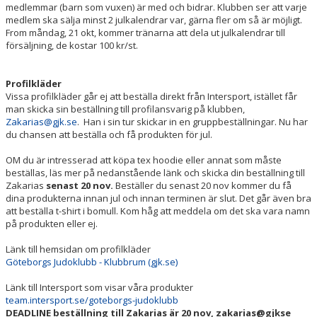
medlemmar (barn som vuxen) är med och bidrar. Klubben ser att varje
medlem ska sälja minst 2 julkalendrar var, gärna fler om så är möjligt.
From måndag, 21 okt, kommer tränarna att dela ut julkalendrar till
försäljning, de kostar 100 kr/st.
Profilkläder
Vissa profilkläder går ej att beställa direkt från Intersport, istället får
man skicka sin beställning till profilansvarig på klubben,
Zakarias@gjk.se
. Han i sin tur skickar in en gruppbeställningar. Nu har
du chansen att beställa och få produkten för jul.
OM du är intresserad att köpa tex hoodie eller annat som måste
beställas, läs mer på nedanstående länk och skicka din beställning till
Zakarias
senast 20 nov.
Beställer du senast 20 nov kommer du få
dina produkterna innan jul och innan terminen är slut. Det går även bra
att beställa t-shirt i bomull. Kom håg att meddela om det ska vara namn
på produkten eller ej.
Länk till hemsidan om profilkläder
Göteborgs Judoklubb - Klubbrum (gjk.se)
Länk till Intersport som visar våra produkter
team.intersport.se/goteborgs-judoklubb
DEADLINE beställning till Zakarias är 20 nov, zakarias@gjkse