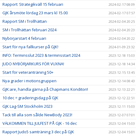
Rapport: Strategikväll 15 februari
2024-02-17 08:09
GJK årsmöte lördag 23 mars kl 15.00
2024-02-17 07:57
Rapport SM i Trollhättan
2024-02-04 20:25
SM i Trollhättan februari 2024
2024-02-04 20:23
Nybörjarstart 4 februari
2024-02-04 20:22
Start för nya fallkurser på GJK!
2024-01-09 23:32
INFO: Terminsslut 2023 & terminsstart 2024
2023-12-18 15:03
JUDO NYBÖRJARKURS FÖR VUXNA!
2023-12-18 14:34
Start för veteranträning 50+
2023-12-15 13:45
Nya grader i motionsgruppen
2023-12-14 08:43
GJK:are, handla gärna på Chapmans Konditori!
2023-12-13 22:21
10 dec = graderingsdag på GJK
2023-12-12 22:51
GJK Lag-SM Stockholm 2023
2023-12-11 15:03
Tack till alla som sålde NewBody 2023!
2023-12-07 07:01
VÄLKOMMEN TILL JULFEST PÅ GJK - 16 dec
2023-12-04 15:03
Rapport Judo5 samträning 3 dec på GJK
2023-12-04 15:01