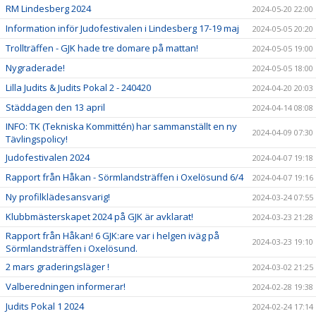
RM Lindesberg 2024
2024-05-20 22:00
Information inför Judofestivalen i Lindesberg 17-19 maj
2024-05-05 20:20
Trollträffen - GJK hade tre domare på mattan!
2024-05-05 19:00
Nygraderade!
2024-05-05 18:00
Lilla Judits & Judits Pokal 2 - 240420
2024-04-20 20:03
Städdagen den 13 april
2024-04-14 08:08
INFO: TK (Tekniska Kommittén) har sammanställt en ny
2024-04-09 07:30
Tävlingspolicy!
Judofestivalen 2024
2024-04-07 19:18
Rapport från Håkan - Sörmlandsträffen i Oxelösund 6/4
2024-04-07 19:16
Ny profilklädesansvarig!
2024-03-24 07:55
Klubbmästerskapet 2024 på GJK är avklarat!
2024-03-23 21:28
Rapport från Håkan! 6 GJK:are var i helgen iväg på
2024-03-23 19:10
Sörmlandsträffen i Oxelösund.
2 mars graderingsläger !
2024-03-02 21:25
Valberedningen informerar!
2024-02-28 19:38
Judits Pokal 1 2024
2024-02-24 17:14