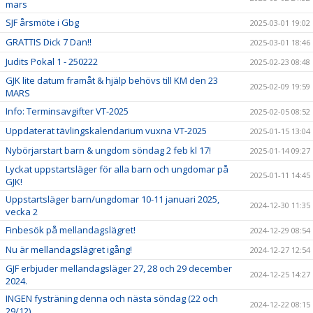
mars
SJF årsmöte i Gbg
2025-03-01 19:02
GRATTIS Dick 7 Dan!!
2025-03-01 18:46
Judits Pokal 1 - 250222
2025-02-23 08:48
GJK lite datum framåt & hjälp behövs till KM den 23
2025-02-09 19:59
MARS
Info: Terminsavgifter VT-2025
2025-02-05 08:52
Uppdaterat tävlingskalendarium vuxna VT-2025
2025-01-15 13:04
Nybörjarstart barn & ungdom söndag 2 feb kl 17!
2025-01-14 09:27
Lyckat uppstartsläger för alla barn och ungdomar på
2025-01-11 14:45
GJK!
Uppstartsläger barn/ungdomar 10-11 januari 2025,
2024-12-30 11:35
vecka 2
Finbesök på mellandagslägret!
2024-12-29 08:54
Nu är mellandagslägret igång!
2024-12-27 12:54
GJF erbjuder mellandagsläger 27, 28 och 29 december
2024-12-25 14:27
2024.
INGEN fysträning denna och nästa söndag (22 och
2024-12-22 08:15
29/12)