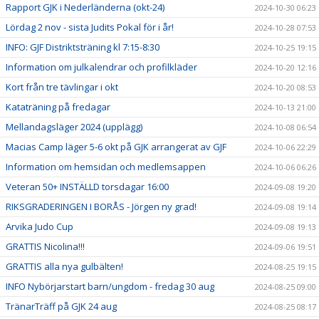
Rapport GJK i Nederländerna (okt-24)
2024-10-30 06:23
Lördag 2 nov - sista Judits Pokal för i år!
2024-10-28 07:53
INFO: GJF Distriktsträning kl 7:15-8:30
2024-10-25 19:15
Information om julkalendrar och profilkläder
2024-10-20 12:16
Kort från tre tävlingar i okt
2024-10-20 08:53
Kataträning på fredagar
2024-10-13 21:00
Mellandagsläger 2024 (upplägg)
2024-10-08 06:54
Macias Camp läger 5-6 okt på GJK arrangerat av GJF
2024-10-06 22:29
Information om hemsidan och medlemsappen
2024-10-06 06:26
Veteran 50+ INSTÄLLD torsdagar 16:00
2024-09-08 19:20
RIKSGRADERINGEN I BORÅS - Jörgen ny grad!
2024-09-08 19:14
Arvika Judo Cup
2024-09-08 19:13
GRATTIS Nicolina!!!
2024-09-06 19:51
GRATTIS alla nya gulbälten!
2024-08-25 19:15
INFO Nybörjarstart barn/ungdom - fredag 30 aug
2024-08-25 09:00
TränarTräff på GJK 24 aug
2024-08-25 08:17