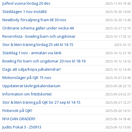
Julfest vuxna lördag 20 dec
2025-11-03 19:50
Städdagen 1 nov inställd
2025-10-30 16:00
NewBody försäljning fram till 30 nov
2025-10-30 15:46
Ordinarie schema gäller under vecka 44
2025-10-27 12:19
Reservlista - bowling barn och ungdomar
2025-10-17 20:13
Stor & liten träning lördag 25 okt kl 14-15
2025-10-15
Städdag 1 nov - anmälan via länk
2025-10-12 21:18
Bowling för barn och ungdomar 20 nov kl 18-19
2025-10-12 16:52
Dags att sälja/köpa julkalendrar!
2025-10-12 16:45
Motionsläger på GJK 15 nov
2025-10-07 23:46
Uppdaterat tävlingskalendarium
2025-09-28 22:15
Information om fritidskortet
2025-09-24 22:37
Stor & liten träning på GJK lör 27 sep kl 14-15
2025-09-21 12:27
Finbesök på GJK!
2025-09-20 14:51
NYA DAN GRADER!!
2025-09-14 18:42
Judits Pokal 3 - 250913
2025-09-13 15:00