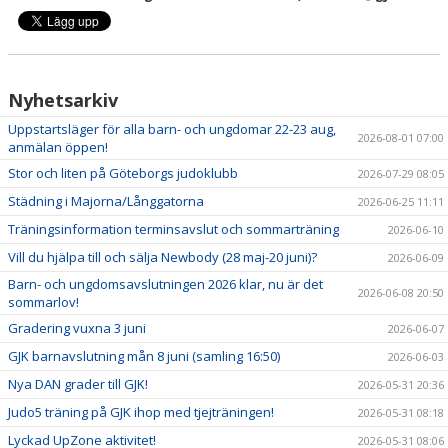
Nyhetsarkiv
Uppstartsläger för alla barn- och ungdomar 22-23 aug,
2026-08-01 07:00
anmälan öppen!
Stor och liten på Göteborgs judoklubb
2026-07-29 08:05
Städning i Majorna/Långgatorna
2026-06-25 11:11
Träningsinformation terminsavslut och sommarträning
2026-06-10
Vill du hjälpa till och sälja Newbody (28 maj-20 juni)?
2026-06-09
Barn- och ungdomsavslutningen 2026 klar, nu är det
2026-06-08 20:50
sommarlov!
Gradering vuxna 3 juni
2026-06-07
GJK barnavslutning mån 8 juni (samling 16:50)
2026-06-03
Nya DAN grader till GJK!
2026-05-31 20:36
Judo5 träning på GJK ihop med tjejträningen!
2026-05-31 08:18
Lyckad UpZone aktivitet!
2026-05-31 08:06