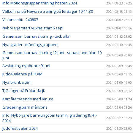
Info Motionsgruppen träning hösten 2024
2024-08-23 07:25
Välkomna på Newaza träning på lördagar 10-11:30
2024-08-18 08:13
Visionsmöte 240807
2024-08-07 23:59
Nybörarjarstart vuxna start 6 sep!
2024-08-07 10:56
Gemensam barnavslutning - tack alla!
2024-06-12 21:02
Nya grader i måndagsgruppen!
2024-06-10 19:45
Gemensam barnavslutning 12 juni - senast anmälan 10
2024-06-09 20:00
juni
Avslutning nybörjare 9 juni
2024-06-09 19:45
Judo4Balance på IKVM
2024-06-09 19:15
Nya brunbälten!
2024-06-09 19:00
TJG-läger på Frölunda JK
2024-06-09 08:12
Kärt återseende med Rinus!
2024-06-08 11:24
Gradering barn mån/ons
2024-06-04 08:26
Info: Nybörjare barn/ungdom termin, gradering & HT-
2024-05-27 16:28
2024
Judofestivalen 2024
2024-05-20 23:00