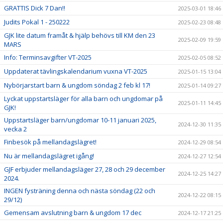
GRATTIS Dick 7 Dan!!
2025-03-01 18:46
Judits Pokal 1 - 250222
2025-02-23 08:48
GJK lite datum framåt & hjälp behövs till KM den 23
2025-02-09 19:59
MARS
Info: Terminsavgifter VT-2025
2025-02-05 08:52
Uppdaterat tävlingskalendarium vuxna VT-2025
2025-01-15 13:04
Nybörjarstart barn & ungdom söndag 2 feb kl 17!
2025-01-14 09:27
Lyckat uppstartsläger för alla barn och ungdomar på
2025-01-11 14:45
GJK!
Uppstartsläger barn/ungdomar 10-11 januari 2025,
2024-12-30 11:35
vecka 2
Finbesök på mellandagslägret!
2024-12-29 08:54
Nu är mellandagslägret igång!
2024-12-27 12:54
GJF erbjuder mellandagsläger 27, 28 och 29 december
2024-12-25 14:27
2024.
INGEN fysträning denna och nästa söndag (22 och
2024-12-22 08:15
29/12)
Gemensam avslutning barn & ungdom 17 dec
2024-12-17 21:25