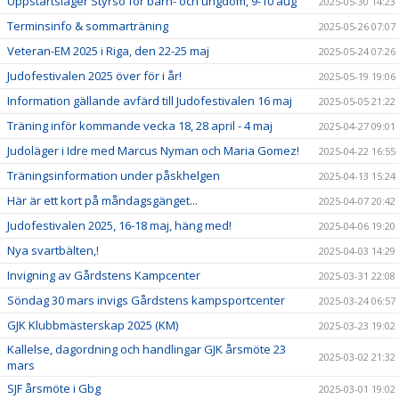
Uppstartsläger Styrsö för barn- och ungdom, 9-10 aug
2025-05-30 14:23
Terminsinfo & sommarträning
2025-05-26 07:07
Veteran-EM 2025 i Riga, den 22-25 maj
2025-05-24 07:26
Judofestivalen 2025 över för i år!
2025-05-19 19:06
Information gällande avfärd till Judofestivalen 16 maj
2025-05-05 21:22
Träning inför kommande vecka 18, 28 april - 4 maj
2025-04-27 09:01
Judoläger i Idre med Marcus Nyman och Maria Gomez!
2025-04-22 16:55
Träningsinformation under påskhelgen
2025-04-13 15:24
Här är ett kort på måndagsgänget...
2025-04-07 20:42
Judofestivalen 2025, 16-18 maj, häng med!
2025-04-06 19:20
Nya svartbälten,!
2025-04-03 14:29
Invigning av Gårdstens Kampcenter
2025-03-31 22:08
Söndag 30 mars invigs Gårdstens kampsportcenter
2025-03-24 06:57
GJK Klubbmästerskap 2025 (KM)
2025-03-23 19:02
Kallelse, dagordning och handlingar GJK årsmöte 23
2025-03-02 21:32
mars
SJF årsmöte i Gbg
2025-03-01 19:02