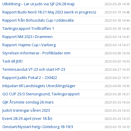
Utbildning – Lär ut judo via SJF (26-28 maj)
2023-05-29 14:50
Rapport Budo Nord 18-21 Maj 2023 (work in progress)
2023-05-19 14:48
Rapport från Bohusdals Cup i Uddevalla
2023-05-18 14:46
Tävlingsrapport Trollträffen 1
2023-05-18 14:43
Rapport NM 2023 i Drammen
2023-05-14 14:41
Rapport: Hajime Cup i Varberg
2023-05-14 14:37
Styrelsen informerar - Profilkläder mm
2023-05-08 14:36
Tack till JDE!
2023-05-02 14:35
Terminsavslut VT-23 och start HT-23
2023-04-27 14:35
Rapport Judits Pokal 2 – 230422
2023-04-22 14:31
Inbjudan till Landslagets Utvecklingsläger
2023-04-09 14:30
GO CUP 25/3 Stenungsund, Tävlingsrapport
2023-03-28 14:27
GJK Årsmöte söndag 26 mars
2023-03-26 14:26
Judo5 träningar våren 2023
2023-03-26 14:25
Event 28-29 april (över 18 år)
2023-03-26 14:25
Omstart/Nystart-helg i Göteborg 18-19/3
2023-03-19 14:10