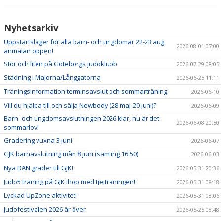
Nyhetsarkiv
Uppstartsläger för alla barn- och ungdomar 22-23 aug,
2026-08-01 07:00
anmälan öppen!
Stor och liten på Göteborgs judoklubb
2026-07-29 08:05
Städning i Majorna/Långgatorna
2026-06-25 11:11
Träningsinformation terminsavslut och sommarträning
2026-06-10
Vill du hjälpa till och sälja Newbody (28 maj-20 juni)?
2026-06-09
Barn- och ungdomsavslutningen 2026 klar, nu är det
2026-06-08 20:50
sommarlov!
Gradering vuxna 3 juni
2026-06-07
GJK barnavslutning mån 8 juni (samling 16:50)
2026-06-03
Nya DAN grader till GJK!
2026-05-31 20:36
Judo5 träning på GJK ihop med tjejträningen!
2026-05-31 08:18
Lyckad UpZone aktivitet!
2026-05-31 08:06
Judofestivalen 2026 är över
2026-05-25 08:48