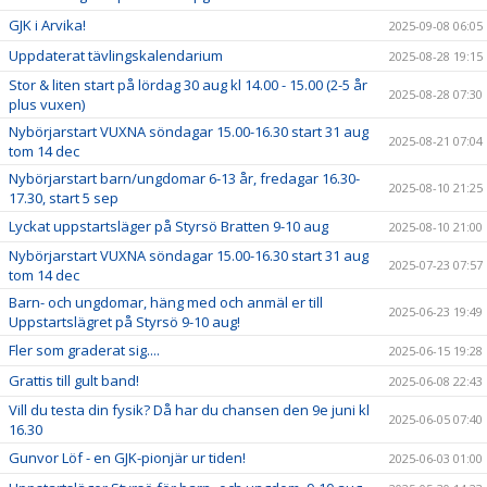
GJK i Arvika!
2025-09-08 06:05
Uppdaterat tävlingskalendarium
2025-08-28 19:15
Stor & liten start på lördag 30 aug kl 14.00 - 15.00 (2-5 år
2025-08-28 07:30
plus vuxen)
Nybörjarstart VUXNA söndagar 15.00-16.30 start 31 aug
2025-08-21 07:04
tom 14 dec
Nybörjarstart barn/ungdomar 6-13 år, fredagar 16.30-
2025-08-10 21:25
17.30, start 5 sep
Lyckat uppstartsläger på Styrsö Bratten 9-10 aug
2025-08-10 21:00
Nybörjarstart VUXNA söndagar 15.00-16.30 start 31 aug
2025-07-23 07:57
tom 14 dec
Barn- och ungdomar, häng med och anmäl er till
2025-06-23 19:49
Uppstartslägret på Styrsö 9-10 aug!
Fler som graderat sig....
2025-06-15 19:28
Grattis till gult band!
2025-06-08 22:43
Vill du testa din fysik? Då har du chansen den 9e juni kl
2025-06-05 07:40
16.30
Gunvor Löf - en GJK-pionjär ur tiden!
2025-06-03 01:00