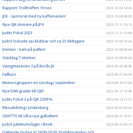
Rapport: Trollträffen 19 nov
2023-12-04 14:45
JDE - sponsrat med ny kaffemaskin!
2023-12-04 08:00
Nya GJK domare på JP4
2023-11-11 16:15
Judits Pokal 2023
2023-11-11 15:00
Judo5 lockade sju klubbar och ca 25 deltagare
2023-10-08 19:26
Emmen - Sam på pallen!
2023-10-08 08:44
Städdag 7 oktober
2023-10-08 08:43
Västgötaserien 3 på Borås JK
2023-09-30 08:49
Fallkurs
2023-09-21 06:29
Motionsgruppen en söndag i september
2023-09-18 07:04
Nya DAN grader till GJK!
2023-09-17 19:49
Judits Pokal 3 på GJK 230916
2023-09-16 11:21
Riksutbilning i Lindesberg
2023-09-02 06:29
GRATTIS till våra nya gulbälten!
2023-08-31 18:07
Judo5 jubileumsläger i Bovik
2023-08-26 06:16
Gällande Tisdag, kl 19:00-20:30. Distriktsrandori och