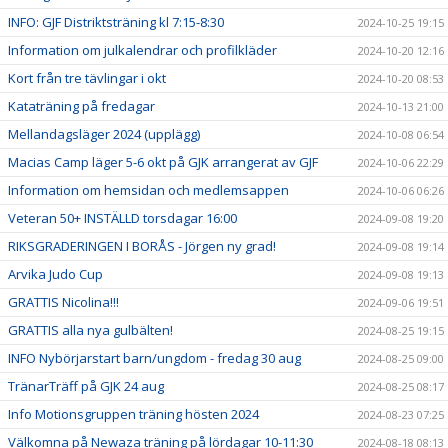
INFO: GJF Distriktsträning kl 7:15-8:30
2024-10-25 19:15
Information om julkalendrar och profilkläder
2024-10-20 12:16
Kort från tre tävlingar i okt
2024-10-20 08:53
Kataträning på fredagar
2024-10-13 21:00
Mellandagsläger 2024 (upplägg)
2024-10-08 06:54
Macias Camp läger 5-6 okt på GJK arrangerat av GJF
2024-10-06 22:29
Information om hemsidan och medlemsappen
2024-10-06 06:26
Veteran 50+ INSTÄLLD torsdagar 16:00
2024-09-08 19:20
RIKSGRADERINGEN I BORÅS - Jörgen ny grad!
2024-09-08 19:14
Arvika Judo Cup
2024-09-08 19:13
GRATTIS Nicolina!!!
2024-09-06 19:51
GRATTIS alla nya gulbälten!
2024-08-25 19:15
INFO Nybörjarstart barn/ungdom - fredag 30 aug
2024-08-25 09:00
TränarTräff på GJK 24 aug
2024-08-25 08:17
Info Motionsgruppen träning hösten 2024
2024-08-23 07:25
Välkomna på Newaza träning på lördagar 10-11:30
2024-08-18 08:13