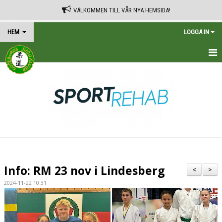
VÄLKOMMEN TILL VÅR NYA HEMSIDA!
HEM
LOGGA IN
HEM
TRÄNINGSSCHEMA
KALENDER
VÅRA AVGIFTER
KONTAKT
Info: RM 23 nov i Lindesberg
<
>
IN ENGLISH
2024-11-22 10:31