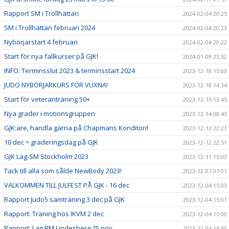
Rapport SM i Trollhättan
2024-02-04 20:25
SM i Trollhättan februari 2024
2024-02-04 20:23
Nybörjarstart 4 februari
2024-02-04 20:22
Start för nya fallkurser på GJK!
2024-01-09 23:32
INFO: Terminsslut 2023 & terminsstart 2024
2023-12-18 15:03
JUDO NYBÖRJARKURS FÖR VUXNA!
2023-12-18 14:34
Start för veteranträning 50+
2023-12-15 13:45
Nya grader i motionsgruppen
2023-12-14 08:43
GJK:are, handla gärna på Chapmans Konditori!
2023-12-13 22:21
10 dec = graderingsdag på GJK
2023-12-12 22:51
GJK Lag-SM Stockholm 2023
2023-12-11 15:03
Tack till alla som sålde NewBody 2023!
2023-12-07 07:01
VÄLKOMMEN TILL JULFEST PÅ GJK - 16 dec
2023-12-04 15:03
Rapport Judo5 samträning 3 dec på GJK
2023-12-04 15:01
Rapport: Träning hos IKVM 2 dec
2023-12-04 15:00
Rapport: Lag RM Lindesberg 25 nov
2023-12-04 14:50