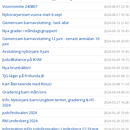
Visionsmöte 240807
2024-08-07 23:59
Nybörarjarstart vuxna start 6 sep!
2024-08-07 10:56
Gemensam barnavslutning - tack alla!
2024-06-12 21:02
Nya grader i måndagsgruppen!
2024-06-10 19:45
Gemensam barnavslutning 12 juni - senast anmälan 10
2024-06-09 20:00
juni
Avslutning nybörjare 9 juni
2024-06-09 19:45
Judo4Balance på IKVM
2024-06-09 19:15
Nya brunbälten!
2024-06-09 19:00
TJG-läger på Frölunda JK
2024-06-09 08:12
Kärt återseende med Rinus!
2024-06-08 11:24
Gradering barn mån/ons
2024-06-04 08:26
Info: Nybörjare barn/ungdom termin, gradering & HT-
2024-05-27 16:28
2024
Judofestivalen 2024
2024-05-20 23:00
RM Lindesberg 2024
2024-05-20 22:00
Information inför Judofestivalen i Lindesberg 17-19 maj
2024-05-05 20:20