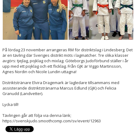
På lördag 23 november arrangeras RM för distriktslag i Lindesberg. Det
är en tävling där Sveriges distrikt möts i lagmatcher. Tre olika klasser
avgörs: tjejlag, pojklag och mixlag. Göteborgs Judoförbund ställer i år
upp med ett pojklag och ett flicklag. Från GJK är Viggo Martinsson,
Agnes Nordin och Nicole Lundin uttagna!
Distriktstränare Elvira Dragemark är lagledare tillsammans med
assisterande distriktstränarna Marcus Edlund (GJK) och Felicia
Granudd (Landvetter).
Lycka till!
Tävlingen går att följa via denna länk;
https://svenskjudo.smoothcomp.com/sv/event/12963