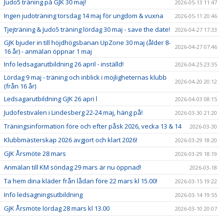
Judo5 träning på GJK 30 maj!
2026-05-13 11:47
Ingen judoträning torsdag 14 maj för ungdom & vuxna
2026-05-11 20:46
Tjejträning & Judo5 träning lördag 30 maj - save the date!
2026-04-27 17:33
GJK bjuder in till höjdhögsbanan UpZone 30 maj (ålder 8-
2026-04-27 07:46
16 år) - anmälan öppnar 1 maj
Info ledsagarutbildning 26 april - inställd!
2026-04-25 23:35
Lördag 9 maj - träning och inblick i möjligheternas klubb
2026-04-20 20:12
(från 16 år)
Ledsagarutbildning GJK 26 apri l
2026-04-03 08:15
Judofestivalen i Lindesberg 22-24 maj, häng på!
2026-03-30 21:20
Träningsinformation före och efter påsk 2026, vecka 13 & 14
2026-03-30
Klubbmästerskap 2026 avgjort och klart 2026!
2026-03-29 18:20
GJK Årsmöte 28 mars
2026-03-29 18:19
Anmälan till KM söndag 29 mars är nu öppnad!
2026-03-18
Ta hem dina kläder från lådan före 22 mars kl 15.00!
2026-03-15 19:22
Info ledsagningsutbildning
2026-03-14 19:55
GJK Årsmöte lördag 28 mars kl 13.00
2026-03-10 20:07