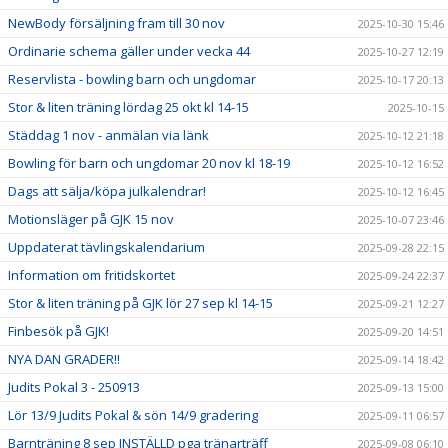
NewBody försäljning fram till 30 nov
2025-10-30 15:46
Ordinarie schema gäller under vecka 44
2025-10-27 12:19
Reservlista - bowling barn och ungdomar
2025-10-17 20:13
Stor & liten träning lördag 25 okt kl 14-15
2025-10-15
Städdag 1 nov - anmälan via länk
2025-10-12 21:18
Bowling för barn och ungdomar 20 nov kl 18-19
2025-10-12 16:52
Dags att sälja/köpa julkalendrar!
2025-10-12 16:45
Motionsläger på GJK 15 nov
2025-10-07 23:46
Uppdaterat tävlingskalendarium
2025-09-28 22:15
Information om fritidskortet
2025-09-24 22:37
Stor & liten träning på GJK lör 27 sep kl 14-15
2025-09-21 12:27
Finbesök på GJK!
2025-09-20 14:51
NYA DAN GRADER!!
2025-09-14 18:42
Judits Pokal 3 - 250913
2025-09-13 15:00
Lör 13/9 Judits Pokal & sön 14/9 gradering
2025-09-11 06:57
Barnträning 8 sep INSTÄLLD pga tränarträff
2025-09-08 06:10