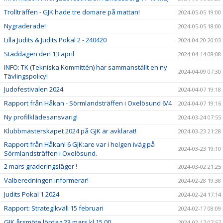
Trollträffen - GJK hade tre domare på mattan!
2024-05-05 19:00
Nygraderade!
2024-05-05 18:00
Lilla Judits & Judits Pokal 2 - 240420
2024-04-20 20:03
Städdagen den 13 april
2024-04-14 08:08
INFO: TK (Tekniska Kommittén) har sammanställt en ny
2024-04-09 07:30
Tävlingspolicy!
Judofestivalen 2024
2024-04-07 19:18
Rapport från Håkan - Sörmlandsträffen i Oxelösund 6/4
2024-04-07 19:16
Ny profilklädesansvarig!
2024-03-24 07:55
Klubbmästerskapet 2024 på GJK är avklarat!
2024-03-23 21:28
Rapport från Håkan! 6 GJK:are var i helgen iväg på
2024-03-23 19:10
Sörmlandsträffen i Oxelösund.
2 mars graderingsläger !
2024-03-02 21:25
Valberedningen informerar!
2024-02-28 19:38
Judits Pokal 1 2024
2024-02-24 17:14
Rapport: Strategikväll 15 februari
2024-02-17 08:09
GJK årsmöte lördag 23 mars kl 15.00
2024-02-17 07:57