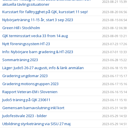
2023-08-21 15:39
aktuella tävlingssituationer
Kursstart för falltrygghet på GJK, kursstart 11 sep!
2023-08-20 06:56
Nybörjarträning 11-15 år, start 3 sep 2023
2023-08-15 06:54
Green Hill i Stockholm
2023-08-12 06:38
GJK terminsstart vecka 33 from 14 aug
2023-08-09 13:21
Nytt föreningssystem HT-23
2023-07-23 17:26
Info: Nybörjare barn gradering & HT-2023
2023-07-01 13:33
Sommarträning 2023
2023-06-28 15:22
Läger: Judo5 26-27 augusti, info & länk anmälan
2023-06-18 15:19
Gradering ungdomar 2023
2023-06-17 15:17
Gradering motionsgruppen 2023
2023-06-17 15:16
Rapport Veteran-EM i Slovenien
2023-06-16 15:14
Judo5 träning på GJK 230611
2023-06-11 15:10
Gemensam barnavslutning inkl kort
2023-05-31 14:59
Judofestivale 2023 - bilder
2023-05-29 14:53
Utbildning styrketräning via SISU 27 maj
2023-05-29 14:51