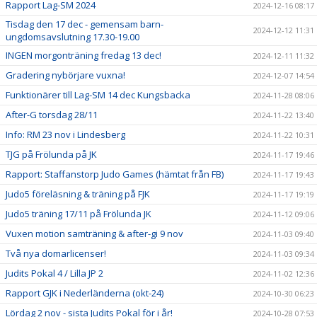
Rapport Lag-SM 2024
2024-12-16 08:17
Tisdag den 17 dec - gemensam barn-
2024-12-12 11:31
ungdomsavslutning 17.30-19.00
INGEN morgonträning fredag 13 dec!
2024-12-11 11:32
Gradering nybörjare vuxna!
2024-12-07 14:54
Funktionärer till Lag-SM 14 dec Kungsbacka
2024-11-28 08:06
After-G torsdag 28/11
2024-11-22 13:40
Info: RM 23 nov i Lindesberg
2024-11-22 10:31
TJG på Frölunda på JK
2024-11-17 19:46
Rapport: Staffanstorp Judo Games (hämtat från FB)
2024-11-17 19:43
Judo5 föreläsning & träning på FJK
2024-11-17 19:19
Judo5 träning 17/11 på Frölunda JK
2024-11-12 09:06
Vuxen motion samträning & after-gi 9 nov
2024-11-03 09:40
Två nya domarlicenser!
2024-11-03 09:34
Judits Pokal 4 / Lilla JP 2
2024-11-02 12:36
Rapport GJK i Nederländerna (okt-24)
2024-10-30 06:23
Lördag 2 nov - sista Judits Pokal för i år!
2024-10-28 07:53