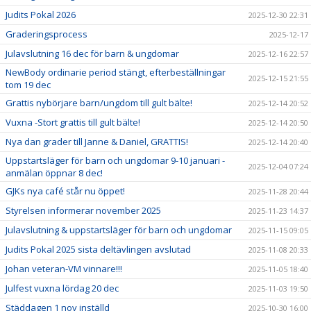
Judits Pokal 2026
2025-12-30 22:31
Graderingsprocess
2025-12-17
Julavslutning 16 dec för barn & ungdomar
2025-12-16 22:57
NewBody ordinarie period stängt, efterbeställningar
2025-12-15 21:55
tom 19 dec
Grattis nybörjare barn/ungdom till gult bälte!
2025-12-14 20:52
Vuxna -Stort grattis till gult bälte!
2025-12-14 20:50
Nya dan grader till Janne & Daniel, GRATTIS!
2025-12-14 20:40
Uppstartsläger för barn och ungdomar 9-10 januari -
2025-12-04 07:24
anmälan öppnar 8 dec!
GJKs nya café står nu öppet!
2025-11-28 20:44
Styrelsen informerar november 2025
2025-11-23 14:37
Julavslutning & uppstartsläger för barn och ungdomar
2025-11-15 09:05
Judits Pokal 2025 sista deltävlingen avslutad
2025-11-08 20:33
Johan veteran-VM vinnare!!!
2025-11-05 18:40
Julfest vuxna lördag 20 dec
2025-11-03 19:50
Städdagen 1 nov inställd
2025-10-30 16:00