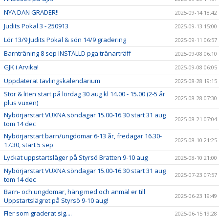
NYA DAN GRADER!!
2025-09-14 18:42
Judits Pokal 3 - 250913
2025-09-13 15:00
Lör 13/9 Judits Pokal & sön 14/9 gradering
2025-09-11 06:57
Barnträning 8 sep INSTÄLLD pga tränarträff
2025-09-08 06:10
GJK i Arvika!
2025-09-08 06:05
Uppdaterat tävlingskalendarium
2025-08-28 19:15
Stor & liten start på lördag 30 aug kl 14.00 - 15.00 (2-5 år
2025-08-28 07:30
plus vuxen)
Nybörjarstart VUXNA söndagar 15.00-16.30 start 31 aug
2025-08-21 07:04
tom 14 dec
Nybörjarstart barn/ungdomar 6-13 år, fredagar 16.30-
2025-08-10 21:25
17.30, start 5 sep
Lyckat uppstartsläger på Styrsö Bratten 9-10 aug
2025-08-10 21:00
Nybörjarstart VUXNA söndagar 15.00-16.30 start 31 aug
2025-07-23 07:57
tom 14 dec
Barn- och ungdomar, häng med och anmäl er till
2025-06-23 19:49
Uppstartslägret på Styrsö 9-10 aug!
Fler som graderat sig....
2025-06-15 19:28