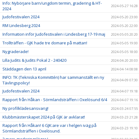
Info: Nybörjare barn/ungdom termin, gradering & HT-
2024-05-27 16:28
2024
Judofestivalen 2024
2024-05-20 23:00
RM Lindesberg 2024
2024-05-20 22:00
Information inför Judofestivalen i Lindesberg 17-19 maj
2024-05-05 20:20
Trollträffen - GJK hade tre domare på mattan!
2024-05-05 19:00
Nygraderade!
2024-05-05 18:00
Lilla Judits & Judits Pokal 2 - 240420
2024-04-20 20:03
Städdagen den 13 april
2024-04-14 08:08
INFO: TK (Tekniska Kommittén) har sammanställt en ny
2024-04-09 07:30
Tävlingspolicy!
Judofestivalen 2024
2024-04-07 19:18
Rapport från Håkan - Sörmlandsträffen i Oxelösund 6/4
2024-04-07 19:16
Ny profilklädesansvarig!
2024-03-24 07:55
Klubbmästerskapet 2024 på GJK är avklarat!
2024-03-23 21:28
Rapport från Håkan! 6 GJK:are var i helgen iväg på
2024-03-23 19:10
Sörmlandsträffen i Oxelösund.