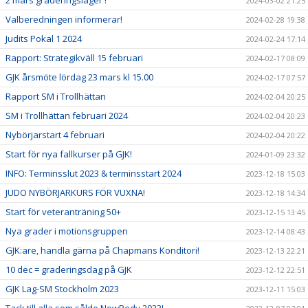
2 mars graderingsläger !
2024-03-02 21:25
Valberedningen informerar!
2024-02-28 19:38
Judits Pokal 1 2024
2024-02-24 17:14
Rapport: Strategikväll 15 februari
2024-02-17 08:09
GJK årsmöte lördag 23 mars kl 15.00
2024-02-17 07:57
Rapport SM i Trollhättan
2024-02-04 20:25
SM i Trollhättan februari 2024
2024-02-04 20:23
Nybörjarstart 4 februari
2024-02-04 20:22
Start för nya fallkurser på GJK!
2024-01-09 23:32
INFO: Terminsslut 2023 & terminsstart 2024
2023-12-18 15:03
JUDO NYBÖRJARKURS FÖR VUXNA!
2023-12-18 14:34
Start för veteranträning 50+
2023-12-15 13:45
Nya grader i motionsgruppen
2023-12-14 08:43
GJK:are, handla gärna på Chapmans Konditori!
2023-12-13 22:21
10 dec = graderingsdag på GJK
2023-12-12 22:51
GJK Lag-SM Stockholm 2023
2023-12-11 15:03