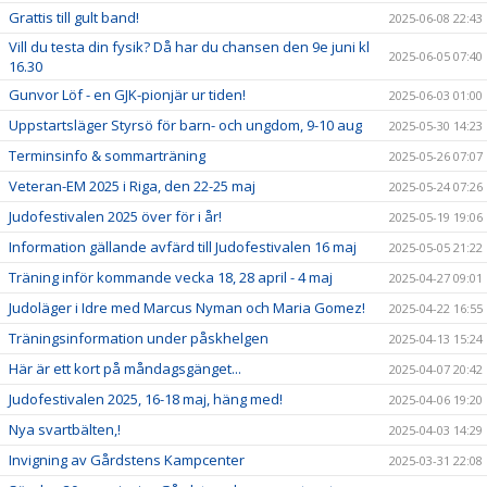
Grattis till gult band!
2025-06-08 22:43
Vill du testa din fysik? Då har du chansen den 9e juni kl
2025-06-05 07:40
16.30
Gunvor Löf - en GJK-pionjär ur tiden!
2025-06-03 01:00
Uppstartsläger Styrsö för barn- och ungdom, 9-10 aug
2025-05-30 14:23
Terminsinfo & sommarträning
2025-05-26 07:07
Veteran-EM 2025 i Riga, den 22-25 maj
2025-05-24 07:26
Judofestivalen 2025 över för i år!
2025-05-19 19:06
Information gällande avfärd till Judofestivalen 16 maj
2025-05-05 21:22
Träning inför kommande vecka 18, 28 april - 4 maj
2025-04-27 09:01
Judoläger i Idre med Marcus Nyman och Maria Gomez!
2025-04-22 16:55
Träningsinformation under påskhelgen
2025-04-13 15:24
Här är ett kort på måndagsgänget...
2025-04-07 20:42
Judofestivalen 2025, 16-18 maj, häng med!
2025-04-06 19:20
Nya svartbälten,!
2025-04-03 14:29
Invigning av Gårdstens Kampcenter
2025-03-31 22:08