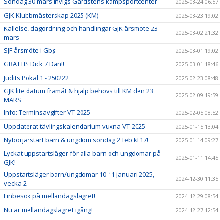
Söndag 30 mars invigs Gårdstens kampsportcenter
2025-03-24 06:57
GJK Klubbmästerskap 2025 (KM)
2025-03-23 19:02
Kallelse, dagordning och handlingar GJK årsmöte 23
2025-03-02 21:32
mars
SJF årsmöte i Gbg
2025-03-01 19:02
GRATTIS Dick 7 Dan!!
2025-03-01 18:46
Judits Pokal 1 - 250222
2025-02-23 08:48
GJK lite datum framåt & hjälp behövs till KM den 23
2025-02-09 19:59
MARS
Info: Terminsavgifter VT-2025
2025-02-05 08:52
Uppdaterat tävlingskalendarium vuxna VT-2025
2025-01-15 13:04
Nybörjarstart barn & ungdom söndag 2 feb kl 17!
2025-01-14 09:27
Lyckat uppstartsläger för alla barn och ungdomar på
2025-01-11 14:45
GJK!
Uppstartsläger barn/ungdomar 10-11 januari 2025,
2024-12-30 11:35
vecka 2
Finbesök på mellandagslägret!
2024-12-29 08:54
Nu är mellandagslägret igång!
2024-12-27 12:54