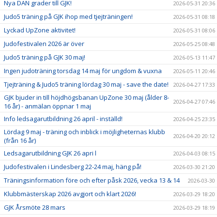
Nya DAN grader till GJK!
2026-05-31 20:36
Judo5 träning på GJK ihop med tjejträningen!
2026-05-31 08:18
Lyckad UpZone aktivitet!
2026-05-31 08:06
Judofestivalen 2026 är över
2026-05-25 08:48
Judo5 träning på GJK 30 maj!
2026-05-13 11:47
Ingen judoträning torsdag 14 maj för ungdom & vuxna
2026-05-11 20:46
Tjejträning & Judo5 träning lördag 30 maj - save the date!
2026-04-27 17:33
GJK bjuder in till höjdhögsbanan UpZone 30 maj (ålder 8-
2026-04-27 07:46
16 år) - anmälan öppnar 1 maj
Info ledsagarutbildning 26 april - inställd!
2026-04-25 23:35
Lördag 9 maj - träning och inblick i möjligheternas klubb
2026-04-20 20:12
(från 16 år)
Ledsagarutbildning GJK 26 apri l
2026-04-03 08:15
Judofestivalen i Lindesberg 22-24 maj, häng på!
2026-03-30 21:20
Träningsinformation före och efter påsk 2026, vecka 13 & 14
2026-03-30
Klubbmästerskap 2026 avgjort och klart 2026!
2026-03-29 18:20
GJK Årsmöte 28 mars
2026-03-29 18:19