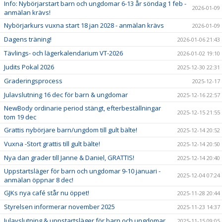
Info: Nybörjarstart barn och ungdomar 6-13 år söndag 1 feb -
2026-01-09
anmälan krävs!
Nybörjarkurs vuxna start 18 jan 2028 - anmälan krävs
2026-01-09
Dagens träning!
2026-01-06 21:43
Tävlings- och lägerkalendarium VT-2026
2026-01-02 19:10
Judits Pokal 2026
2025-12-30 22:31
Graderingsprocess
2025-12-17
Julavslutning 16 dec för barn & ungdomar
2025-12-16 22:57
NewBody ordinarie period stängt, efterbeställningar
2025-12-15 21:55
tom 19 dec
Grattis nybörjare barn/ungdom till gult bälte!
2025-12-14 20:52
Vuxna -Stort grattis till gult bälte!
2025-12-14 20:50
Nya dan grader till Janne & Daniel, GRATTIS!
2025-12-14 20:40
Uppstartsläger för barn och ungdomar 9-10 januari -
2025-12-04 07:24
anmälan öppnar 8 dec!
GJKs nya café står nu öppet!
2025-11-28 20:44
Styrelsen informerar november 2025
2025-11-23 14:37
Julavslutning & uppstartsläger för barn och ungdomar
2025-11-15 09:05