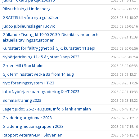
Judits Pokal 3 på GJK 230916
2023-09-16 11:21
Riksutbilning i Lindesberg
2023-09-02 06:29
GRATTIS till våra nya gulbälten!
2023-08-31 18:07
Judo5 jubileumsläger i Bovik
2023-08-26 06:16
Gällande Tisdag, kl 19:00-20:30. Distriktsrandori och
2023-08-21 15:39
aktuella tävlingssituationer
Kursstart för falltrygghet på GJK, kursstart 11 sep!
2023-08-20 06:56
Nybörjarträning 11-15 år, start 3 sep 2023
2023-08-15 06:54
Green Hill i Stockholm
2023-08-12 06:38
GJK terminsstart vecka 33 from 14 aug
2023-08-09 13:21
Nytt föreningssystem HT-23
2023-07-23 17:26
Info: Nybörjare barn gradering & HT-2023
2023-07-01 13:33
Sommarträning 2023
2023-06-28 15:22
Läger: Judo5 26-27 augusti, info & länk anmälan
2023-06-18 15:19
Gradering ungdomar 2023
2023-06-17 15:17
Gradering motionsgruppen 2023
2023-06-17 15:16
Rapport Veteran-EM i Slovenien
2023-06-16 15:14