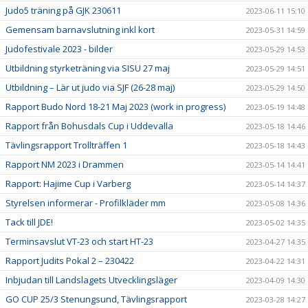
Judo5 träning på GJK 230611
2023-06-11 15:10
Gemensam barnavslutning inkl kort
2023-05-31 14:59
Judofestivale 2023 - bilder
2023-05-29 14:53
Utbildning styrketräning via SISU 27 maj
2023-05-29 14:51
Utbildning – Lär ut judo via SJF (26-28 maj)
2023-05-29 14:50
Rapport Budo Nord 18-21 Maj 2023 (work in progress)
2023-05-19 14:48
Rapport från Bohusdals Cup i Uddevalla
2023-05-18 14:46
Tävlingsrapport Trollträffen 1
2023-05-18 14:43
Rapport NM 2023 i Drammen
2023-05-14 14:41
Rapport: Hajime Cup i Varberg
2023-05-14 14:37
Styrelsen informerar - Profilkläder mm
2023-05-08 14:36
Tack till JDE!
2023-05-02 14:35
Terminsavslut VT-23 och start HT-23
2023-04-27 14:35
Rapport Judits Pokal 2 – 230422
2023-04-22 14:31
Inbjudan till Landslagets Utvecklingsläger
2023-04-09 14:30
GO CUP 25/3 Stenungsund, Tävlingsrapport
2023-03-28 14:27