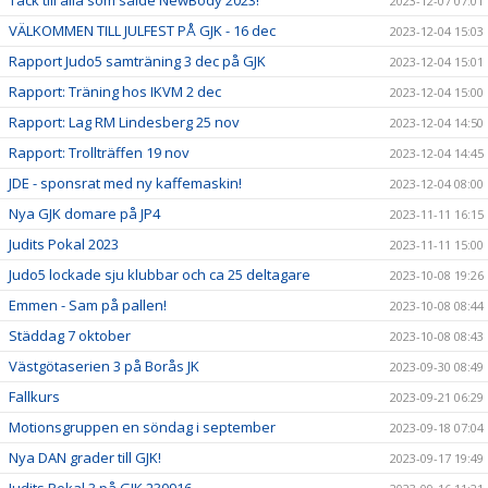
Tack till alla som sålde NewBody 2023!
2023-12-07 07:01
VÄLKOMMEN TILL JULFEST PÅ GJK - 16 dec
2023-12-04 15:03
Rapport Judo5 samträning 3 dec på GJK
2023-12-04 15:01
Rapport: Träning hos IKVM 2 dec
2023-12-04 15:00
Rapport: Lag RM Lindesberg 25 nov
2023-12-04 14:50
Rapport: Trollträffen 19 nov
2023-12-04 14:45
JDE - sponsrat med ny kaffemaskin!
2023-12-04 08:00
Nya GJK domare på JP4
2023-11-11 16:15
Judits Pokal 2023
2023-11-11 15:00
Judo5 lockade sju klubbar och ca 25 deltagare
2023-10-08 19:26
Emmen - Sam på pallen!
2023-10-08 08:44
Städdag 7 oktober
2023-10-08 08:43
Västgötaserien 3 på Borås JK
2023-09-30 08:49
Fallkurs
2023-09-21 06:29
Motionsgruppen en söndag i september
2023-09-18 07:04
Nya DAN grader till GJK!
2023-09-17 19:49