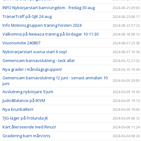
INFO Nybörjarstart barn/ungdom - fredag 30 aug
2024-08-25 09:00
TränarTräff på GJK 24 aug
2024-08-25 08:17
Info Motionsgruppen träning hösten 2024
2024-08-23 07:25
Välkomna på Newaza träning på lördagar 10-11:30
2024-08-18 08:13
Visionsmöte 240807
2024-08-07 23:59
Nybörarjarstart vuxna start 6 sep!
2024-08-07 10:56
Gemensam barnavslutning - tack alla!
2024-06-12 21:02
Nya grader i måndagsgruppen!
2024-06-10 19:45
Gemensam barnavslutning 12 juni - senast anmälan 10
2024-06-09 20:00
juni
Avslutning nybörjare 9 juni
2024-06-09 19:45
Judo4Balance på IKVM
2024-06-09 19:15
Nya brunbälten!
2024-06-09 19:00
TJG-läger på Frölunda JK
2024-06-09 08:12
Kärt återseende med Rinus!
2024-06-08 11:24
Gradering barn mån/ons
2024-06-04 08:26