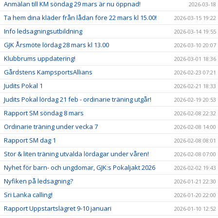
Anmälan till KM söndag 29 mars är nu öppnad!
2026-03-18
Ta hem dina kläder från lådan före 22 mars kl 15.00!
2026-03-15 19:22
Info ledsagningsutbildning
2026-03-14 19:55
GJK Årsmöte lördag 28 mars kl 13.00
2026-03-10 20:07
Klubbrums uppdatering!
2026-03-01 18:36
Gårdstens KampsportsAllians
2026-02-23 07:21
Judits Pokal 1
2026-02-21 18:33
Judits Pokal lördag 21 feb - ordinarie träning utgår!
2026-02-19 20:53
Rapport SM söndag 8 mars
2026-02-08 22:32
Ordinarie träning under vecka 7
2026-02-08 14:00
Rapport SM dag 1
2026-02-08 08:01
Stor & liten träning utvalda lördagar under våren!
2026-02-08 07:00
Nyhet för barn- och ungdomar, GJK:s Pokaljakt 2026
2026-02-02 19:43
Nyfiken på ledsagning?
2026-01-21 22:30
Sri Lanka calling!
2026-01-20 22:00
Rapport Uppstartslägret 9-10 januari
2026-01-10 12:52