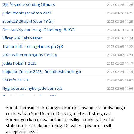
GJK Årsmöte söndag 26 mars
2023-03-26 14:26
Judo5 träningar våren 2023
2023-03-26 14:25
Event 28-29 april (över 18 år)
2023-03-26 14:25
Omstart/Nystart-helg i Göteborg 18-19/3
2023-03-19 14:10
Våren 2023 aktiviteter
2023-03-16 14:24
Tränarträff söndag 4 mars på GJK
2023-03-05 14:22
2023 Valberedningens förslag
2023-03-02 14:20
Judits Pokal 1, 2023
2023-02-25 14:17
Inbjudan årsmte 2023 - årsmöteshandlingar
2023-02-24 14:14
SM info 230205
2023-02-05 14:07
Nygraderade nybörjade barn 5/2
2023-02-05 14:06
Gradering barn söndagar 22/!
2023-01-22 14:03
Lindesberg utvecklingsläger, jan-23
2023-01-22 13:58
För att hemsidan ska fungera korrekt använder vi nödvändiga
Lilla Trollträffen1, jan-23
cookies från SportAdmin. Dessa går inte att stänga av.
2023-01-21 14:01
Föreningen kan också använda frivilliga cookies, t.ex. för
In English
2023-01-01 14:05
statistik eller marknadsföring. Du väljer själv om du vill
acceptera dessa.