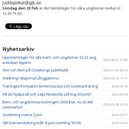
juditspokal@gjk.se
Söndag den 23 feb
är det teknikläger för våra ungdomar mellan kl
12.30-15.30.
Nyhetsarkiv
Uppstartsläger för alla barn- och ungdomar 22-23 aug,
2026-08-01 07:00
anmälan öppen!
Stor och liten på Göteborgs judoklubb
2026-07-29 08:05
Städning i Majorna/Långgatorna
2026-06-25 11:11
Träningsinformation terminsavslut och sommarträning
2026-06-10
Vill du hjälpa till och sälja Newbody (28 maj-20 juni)?
2026-06-09
Barn- och ungdomsavslutningen 2026 klar, nu är det
2026-06-08 20:50
sommarlov!
Gradering vuxna 3 juni
2026-06-07
GJK barnavslutning mån 8 juni (samling 16:50)
2026-06-03