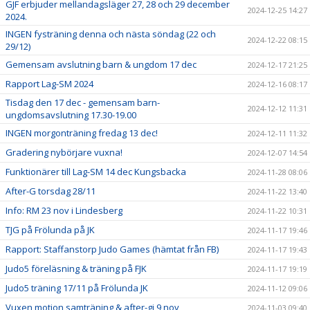
GJF erbjuder mellandagsläger 27, 28 och 29 december
2024-12-25 14:27
2024.
INGEN fysträning denna och nästa söndag (22 och
2024-12-22 08:15
29/12)
Gemensam avslutning barn & ungdom 17 dec
2024-12-17 21:25
Rapport Lag-SM 2024
2024-12-16 08:17
Tisdag den 17 dec - gemensam barn-
2024-12-12 11:31
ungdomsavslutning 17.30-19.00
INGEN morgonträning fredag 13 dec!
2024-12-11 11:32
Gradering nybörjare vuxna!
2024-12-07 14:54
Funktionärer till Lag-SM 14 dec Kungsbacka
2024-11-28 08:06
After-G torsdag 28/11
2024-11-22 13:40
Info: RM 23 nov i Lindesberg
2024-11-22 10:31
TJG på Frölunda på JK
2024-11-17 19:46
Rapport: Staffanstorp Judo Games (hämtat från FB)
2024-11-17 19:43
Judo5 föreläsning & träning på FJK
2024-11-17 19:19
Judo5 träning 17/11 på Frölunda JK
2024-11-12 09:06
Vuxen motion samträning & after-gi 9 nov
2024-11-03 09:40