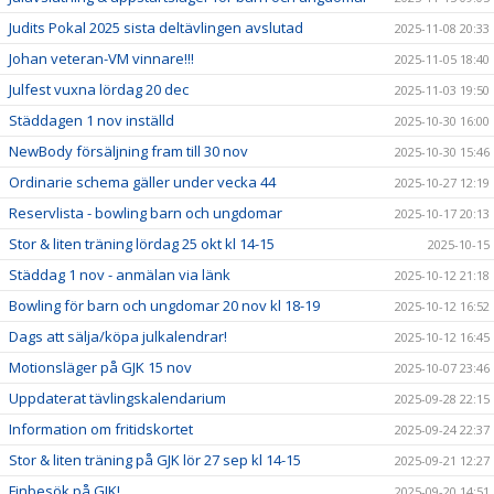
Judits Pokal 2025 sista deltävlingen avslutad
2025-11-08 20:33
Johan veteran-VM vinnare!!!
2025-11-05 18:40
Julfest vuxna lördag 20 dec
2025-11-03 19:50
Städdagen 1 nov inställd
2025-10-30 16:00
NewBody försäljning fram till 30 nov
2025-10-30 15:46
Ordinarie schema gäller under vecka 44
2025-10-27 12:19
Reservlista - bowling barn och ungdomar
2025-10-17 20:13
Stor & liten träning lördag 25 okt kl 14-15
2025-10-15
Städdag 1 nov - anmälan via länk
2025-10-12 21:18
Bowling för barn och ungdomar 20 nov kl 18-19
2025-10-12 16:52
Dags att sälja/köpa julkalendrar!
2025-10-12 16:45
Motionsläger på GJK 15 nov
2025-10-07 23:46
Uppdaterat tävlingskalendarium
2025-09-28 22:15
Information om fritidskortet
2025-09-24 22:37
Stor & liten träning på GJK lör 27 sep kl 14-15
2025-09-21 12:27
Finbesök på GJK!
2025-09-20 14:51