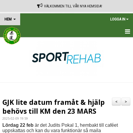
VÄLKOMMEN TILL VÅR NYA HEMSIDA!
HEM
LOGGA IN
HEM
TRÄNINGSSCHEMA
KALENDER
VÅRA AVGIFTER
KONTAKT
GJK lite datum framåt & hjälp
<
>
IN ENGLISH
behövs till KM den 23 MARS
2025-02-09 19:59
Lördag 22 feb
är det Judits Pokal 1, hembakt till caféet
uppskattas och kan du vara funktionär så maila