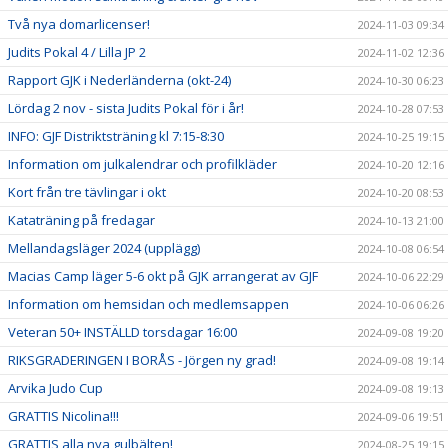
Två nya domarlicenser!
2024-11-03 09:34
Judits Pokal 4 / Lilla JP 2
2024-11-02 12:36
Rapport GJK i Nederländerna (okt-24)
2024-10-30 06:23
Lördag 2 nov - sista Judits Pokal för i år!
2024-10-28 07:53
INFO: GJF Distriktsträning kl 7:15-8:30
2024-10-25 19:15
Information om julkalendrar och profilkläder
2024-10-20 12:16
Kort från tre tävlingar i okt
2024-10-20 08:53
Kataträning på fredagar
2024-10-13 21:00
Mellandagsläger 2024 (upplägg)
2024-10-08 06:54
Macias Camp läger 5-6 okt på GJK arrangerat av GJF
2024-10-06 22:29
Information om hemsidan och medlemsappen
2024-10-06 06:26
Veteran 50+ INSTÄLLD torsdagar 16:00
2024-09-08 19:20
RIKSGRADERINGEN I BORÅS - Jörgen ny grad!
2024-09-08 19:14
Arvika Judo Cup
2024-09-08 19:13
GRATTIS Nicolina!!!
2024-09-06 19:51
GRATTIS alla nya gulbälten!
2024-08-25 19:15