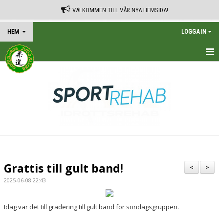
VÄLKOMMEN TILL VÅR NYA HEMSIDA!
HEM
LOGGA IN
HEM
TRÄNINGSSCHEMA
KALENDER
VÅRA AVGIFTER
KONTAKT
Grattis till gult band!
<
>
IN ENGLISH
2025-06-08 22:43
Idag var det till gradering till gult band för söndagsgruppen.