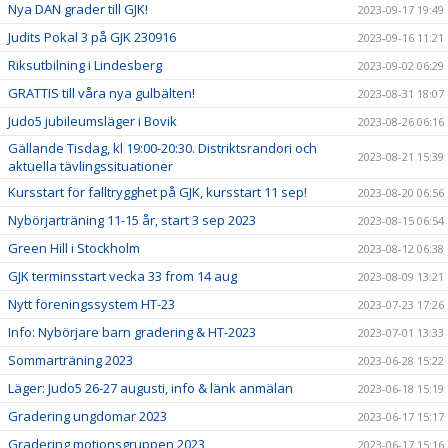
Nya DAN grader till GJK!
2023-09-17 19:49
Judits Pokal 3 på GJK 230916
2023-09-16 11:21
Riksutbilning i Lindesberg
2023-09-02 06:29
GRATTIS till våra nya gulbälten!
2023-08-31 18:07
Judo5 jubileumsläger i Bovik
2023-08-26 06:16
Gällande Tisdag, kl 19:00-20:30. Distriktsrandori och
2023-08-21 15:39
aktuella tävlingssituationer
Kursstart för falltrygghet på GJK, kursstart 11 sep!
2023-08-20 06:56
Nybörjarträning 11-15 år, start 3 sep 2023
2023-08-15 06:54
Green Hill i Stockholm
2023-08-12 06:38
GJK terminsstart vecka 33 from 14 aug
2023-08-09 13:21
Nytt föreningssystem HT-23
2023-07-23 17:26
Info: Nybörjare barn gradering & HT-2023
2023-07-01 13:33
Sommarträning 2023
2023-06-28 15:22
Läger: Judo5 26-27 augusti, info & länk anmälan
2023-06-18 15:19
Gradering ungdomar 2023
2023-06-17 15:17
Gradering motionsgruppen 2023
2023-06-17 15:16