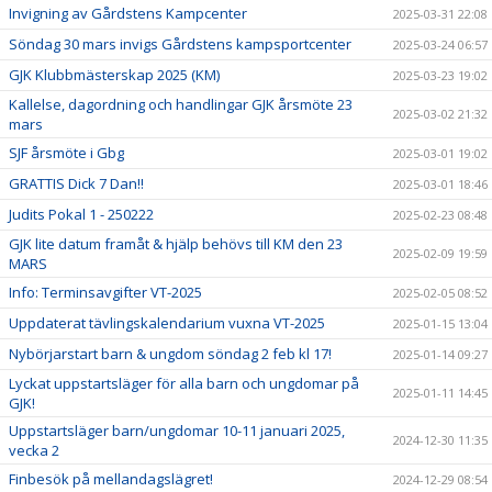
Invigning av Gårdstens Kampcenter
2025-03-31 22:08
Söndag 30 mars invigs Gårdstens kampsportcenter
2025-03-24 06:57
GJK Klubbmästerskap 2025 (KM)
2025-03-23 19:02
Kallelse, dagordning och handlingar GJK årsmöte 23
2025-03-02 21:32
mars
SJF årsmöte i Gbg
2025-03-01 19:02
GRATTIS Dick 7 Dan!!
2025-03-01 18:46
Judits Pokal 1 - 250222
2025-02-23 08:48
GJK lite datum framåt & hjälp behövs till KM den 23
2025-02-09 19:59
MARS
Info: Terminsavgifter VT-2025
2025-02-05 08:52
Uppdaterat tävlingskalendarium vuxna VT-2025
2025-01-15 13:04
Nybörjarstart barn & ungdom söndag 2 feb kl 17!
2025-01-14 09:27
Lyckat uppstartsläger för alla barn och ungdomar på
2025-01-11 14:45
GJK!
Uppstartsläger barn/ungdomar 10-11 januari 2025,
2024-12-30 11:35
vecka 2
Finbesök på mellandagslägret!
2024-12-29 08:54