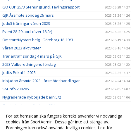
GO CUP 25/3 Stenungsund, Tävlingsrapport
2023-03-28 14:27
GJK Årsmöte söndag 26 mars
2023-03-26 14:26
Judo5 träningar våren 2023
2023-03-26 14:25
Event 28-29 april (över 18 år)
2023-03-26 14:25
Omstart/Nystart-helg i Göteborg 18-19/3
2023-03-19 14:10
Våren 2023 aktiviteter
2023-03-16 14:24
Tränarträff söndag 4 mars på GJK
2023-03-05 14:22
2023 Valberedningens förslag
2023-03-02 14:20
Judits Pokal 1, 2023
2023-02-25 14:17
Inbjudan årsmte 2023 - årsmöteshandlingar
2023-02-24 14:14
SM info 230205
2023-02-05 14:07
Nygraderade nybörjade barn 5/2
2023-02-05 14:06
Gradering barn söndagar 22/!
2023-01-22 14:03
Lindesberg utvecklingsläger, jan-23
2023-01-22 13:58
För att hemsidan ska fungera korrekt använder vi nödvändiga
Lilla Trollträffen1, jan-23
cookies från SportAdmin. Dessa går inte att stänga av.
2023-01-21 14:01
Föreningen kan också använda frivilliga cookies, t.ex. för
In English
2023-01-01 14:05