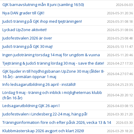
GJK barnavslutning mån 8 juni (samling 16:50)
2026-06-03
Nya DAN grader till GJK!
2026-05-31 20:36
Judo5 träning på GJK ihop med tjejträningen!
2026-05-31 08:18
Lyckad UpZone aktivitet!
2026-05-31 08:06
Judofestivalen 2026 är över
2026-05-25 08:48
Judo5 träning på GJK 30 maj!
2026-05-13 11:47
Ingen judoträning torsdag 14 maj för ungdom & vuxna
2026-05-11 20:46
Tjejträning & Judo5 träning lördag 30 maj - save the date!
2026-04-27 17:33
GJK bjuder in till höjdhögsbanan UpZone 30 maj (ålder 8-
2026-04-27 07:46
16 år) - anmälan öppnar 1 maj
Info ledsagarutbildning 26 april - inställd!
2026-04-25 23:35
Lördag 9 maj - träning och inblick i möjligheternas klubb
2026-04-20 20:12
(från 16 år)
Ledsagarutbildning GJK 26 apri l
2026-04-03 08:15
Judofestivalen i Lindesberg 22-24 maj, häng på!
2026-03-30 21:20
Träningsinformation före och efter påsk 2026, vecka 13 & 14
2026-03-30
Klubbmästerskap 2026 avgjort och klart 2026!
2026-03-29 18:20