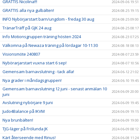
GRATTIS Nicolina!!!
2024-09-06 19:51
GRATTIS alla nya gulbälten!
2024-08-25 19:15
INFO Nybörjarstart barn/ungdom - fredag 30 aug
2024-08-25 09:00
TränarTräff på GJK 24 aug
2024-08-25 08:17
Info Motionsgruppen träning hösten 2024
2024-08-23 07:25
Välkomna på Newaza träning på lördagar 10-11:30
2024-08-18 08:13
Visionsmöte 240807
2024-08-07 23:59
Nybörarjarstart vuxna start 6 sep!
2024-08-07 10:56
Gemensam barnavslutning - tack alla!
2024-06-12 21:02
Nya grader i måndagsgruppen!
2024-06-10 19:45
Gemensam barnavslutning 12 juni - senast anmälan 10
2024-06-09 20:00
juni
Avslutning nybörjare 9 juni
2024-06-09 19:45
Judo4Balance på IKVM
2024-06-09 19:15
Nya brunbälten!
2024-06-09 19:00
TJG-läger på Frölunda JK
2024-06-09 08:12
Kärt återseende med Rinus!
2024-06-08 11:24