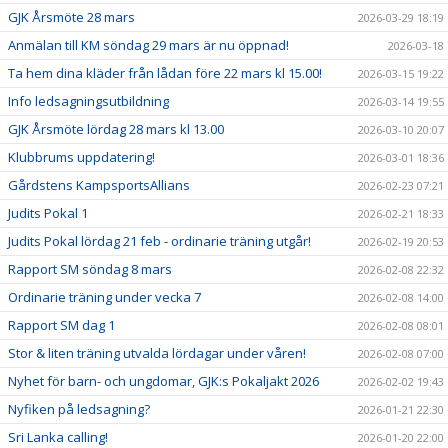
GJK Årsmöte 28 mars
2026-03-29 18:19
Anmälan till KM söndag 29 mars är nu öppnad!
2026-03-18
Ta hem dina kläder från lådan före 22 mars kl 15.00!
2026-03-15 19:22
Info ledsagningsutbildning
2026-03-14 19:55
GJK Årsmöte lördag 28 mars kl 13.00
2026-03-10 20:07
Klubbrums uppdatering!
2026-03-01 18:36
Gårdstens KampsportsAllians
2026-02-23 07:21
Judits Pokal 1
2026-02-21 18:33
Judits Pokal lördag 21 feb - ordinarie träning utgår!
2026-02-19 20:53
Rapport SM söndag 8 mars
2026-02-08 22:32
Ordinarie träning under vecka 7
2026-02-08 14:00
Rapport SM dag 1
2026-02-08 08:01
Stor & liten träning utvalda lördagar under våren!
2026-02-08 07:00
Nyhet för barn- och ungdomar, GJK:s Pokaljakt 2026
2026-02-02 19:43
Nyfiken på ledsagning?
2026-01-21 22:30
Sri Lanka calling!
2026-01-20 22:00