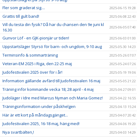
Fler som graderat sig....
2025-06-15 19:28
Grattis till gult band!
2025-06-08 22:43
Vill du testa din fysik? Då har du chansen den 9e juni kl
2025-06-05 07:40
16.30
Gunvor Löf - en GJK-pionjär ur tiden!
2025-06-03 01:00
Uppstartsläger Styrsö för barn- och ungdom, 9-10 aug
2025-05-30 14:23
Terminsinfo & sommarträning
2025-05-26 07:07
Veteran-EM 2025 i Riga, den 22-25 maj
2025-05-24 07:26
Judofestivalen 2025 över för i år!
2025-05-19 19:06
Information gällande avfärd till Judofestivalen 16 maj
2025-05-05 21:22
Träning inför kommande vecka 18, 28 april - 4 maj
2025-04-27 09:01
Judoläger i Idre med Marcus Nyman och Maria Gomez!
2025-04-22 16:55
Träningsinformation under påskhelgen
2025-04-13 15:24
Här är ett kort på måndagsgänget...
2025-04-07 20:42
Judofestivalen 2025, 16-18 maj, häng med!
2025-04-06 19:20
Nya svartbälten,!
2025-04-03 14:29