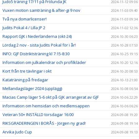
Judo5 träning 17/11 på Frölunda JK
2024-11-12 09:06
Vuxen motion samträning & after-gi 9 nov
2024-11-03 09:40
Två nya domarlicenser!
2024-11-03 09:34
Judits Pokal 4 / Lilla JP 2
2024-11-02 12:36
Rapport GJK i Nederländerna (okt-24)
2024-10-30 06:23
Lördag 2 nov - sista Judits Pokal för i år!
2024-10-28 07:53
INFO: GJF Distriktsträning kl 7:15-8:30
2024-10-25 19:15
Information om julkalendrar och profilkläder
2024-10-20 12:16
Kort från tre tävlingar i okt
2024-10-20 08:53
Kataträning på fredagar
2024-10-13 21:00
Mellandagsläger 2024 (upplägg)
2024-10-08 06:54
Macias Camp läger 5-6 okt på GJK arrangerat av GJF
2024-10-06 22:29
Information om hemsidan och medlemsappen
2024-10-06 06:26
Veteran 50+ INSTÄLLD torsdagar 16:00
2024-09-08 19:20
RIKSGRADERINGEN I BORÅS - Jörgen ny grad!
2024-09-08 19:14
Arvika Judo Cup
2024-09-08 19:13