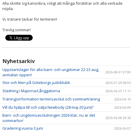
Alla skötte sig kanonbra, roligt att många föräldrar och alla verkade
nöjda.
Vi, tränare tackar för terminen!
Trevlig sommar!
Nyhetsarkiv
Uppstartsläger för alla barn- och ungdomar 22-23 aug,
2026-08-01 07:00
anmälan öppen!
Stor och liten på Göteborgs judoklubb
2026-07-29 08:05
Städning i Majorna/Långgatorna
2026-06-25 11:11
Träningsinformation terminsavslut och sommarträning
2026-06-10
Vill du hjälpa till och sälja Newbody (28 maj-20 juni)?
2026-06-09
Barn- och ungdomsavslutningen 2026 klar, nu är det
2026-06-08 20:50
sommarlov!
Gradering vuxna 3 juni
2026-06-07