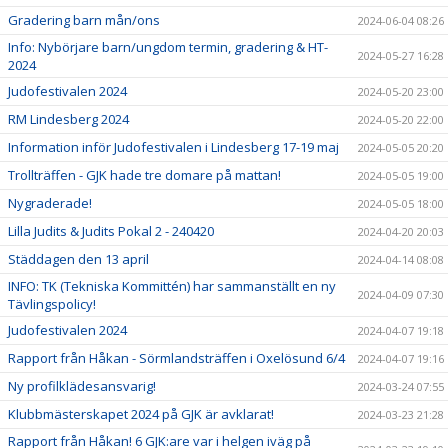
Gradering barn mån/ons
2024-06-04 08:26
Info: Nybörjare barn/ungdom termin, gradering & HT-
2024-05-27 16:28
2024
Judofestivalen 2024
2024-05-20 23:00
RM Lindesberg 2024
2024-05-20 22:00
Information inför Judofestivalen i Lindesberg 17-19 maj
2024-05-05 20:20
Trollträffen - GJK hade tre domare på mattan!
2024-05-05 19:00
Nygraderade!
2024-05-05 18:00
Lilla Judits & Judits Pokal 2 - 240420
2024-04-20 20:03
Städdagen den 13 april
2024-04-14 08:08
INFO: TK (Tekniska Kommittén) har sammanställt en ny
2024-04-09 07:30
Tävlingspolicy!
Judofestivalen 2024
2024-04-07 19:18
Rapport från Håkan - Sörmlandsträffen i Oxelösund 6/4
2024-04-07 19:16
Ny profilklädesansvarig!
2024-03-24 07:55
Klubbmästerskapet 2024 på GJK är avklarat!
2024-03-23 21:28
Rapport från Håkan! 6 GJK:are var i helgen iväg på