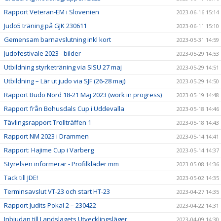
Rapport Veteran-EM i Slovenien
2023-06-16 15:14
Judo5 träning på GJK 230611
2023-06-11 15:10
Gemensam barnavslutning inkl kort
2023-05-31 14:59
Judofestivale 2023 - bilder
2023-05-29 14:53
Utbildning styrketräning via SISU 27 maj
2023-05-29 14:51
Utbildning – Lär ut judo via SJF (26-28 maj)
2023-05-29 14:50
Rapport Budo Nord 18-21 Maj 2023 (work in progress)
2023-05-19 14:48
Rapport från Bohusdals Cup i Uddevalla
2023-05-18 14:46
Tävlingsrapport Trollträffen 1
2023-05-18 14:43
Rapport NM 2023 i Drammen
2023-05-14 14:41
Rapport: Hajime Cup i Varberg
2023-05-14 14:37
Styrelsen informerar - Profilkläder mm
2023-05-08 14:36
Tack till JDE!
2023-05-02 14:35
Terminsavslut VT-23 och start HT-23
2023-04-27 14:35
Rapport Judits Pokal 2 – 230422
2023-04-22 14:31
Inbjudan till Landslagets Utvecklingsläger
2023-04-09 14:30