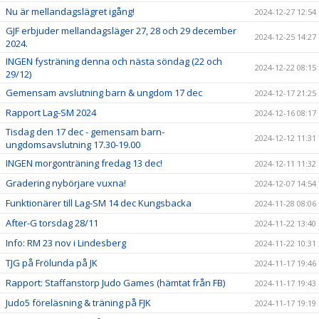
Nu är mellandagslägret igång!
2024-12-27 12:54
GJF erbjuder mellandagsläger 27, 28 och 29 december
2024-12-25 14:27
2024.
INGEN fysträning denna och nästa söndag (22 och
2024-12-22 08:15
29/12)
Gemensam avslutning barn & ungdom 17 dec
2024-12-17 21:25
Rapport Lag-SM 2024
2024-12-16 08:17
Tisdag den 17 dec - gemensam barn-
2024-12-12 11:31
ungdomsavslutning 17.30-19.00
INGEN morgonträning fredag 13 dec!
2024-12-11 11:32
Gradering nybörjare vuxna!
2024-12-07 14:54
Funktionärer till Lag-SM 14 dec Kungsbacka
2024-11-28 08:06
After-G torsdag 28/11
2024-11-22 13:40
Info: RM 23 nov i Lindesberg
2024-11-22 10:31
TJG på Frölunda på JK
2024-11-17 19:46
Rapport: Staffanstorp Judo Games (hämtat från FB)
2024-11-17 19:43
Judo5 föreläsning & träning på FJK
2024-11-17 19:19