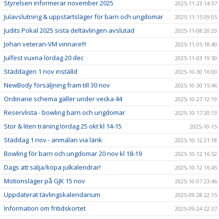
Styrelsen informerar november 2025
2025-11-23 14:37
Julavslutning & uppstartsläger för barn och ungdomar
2025-11-15 09:05
Judits Pokal 2025 sista deltävlingen avslutad
2025-11-08 20:33
Johan veteran-VM vinnare!!!
2025-11-05 18:40
Julfest vuxna lördag 20 dec
2025-11-03 19:50
Städdagen 1 nov inställd
2025-10-30 16:00
NewBody försäljning fram till 30 nov
2025-10-30 15:46
Ordinarie schema gäller under vecka 44
2025-10-27 12:19
Reservlista - bowling barn och ungdomar
2025-10-17 20:13
Stor & liten träning lördag 25 okt kl 14-15
2025-10-15
Städdag 1 nov - anmälan via länk
2025-10-12 21:18
Bowling för barn och ungdomar 20 nov kl 18-19
2025-10-12 16:52
Dags att sälja/köpa julkalendrar!
2025-10-12 16:45
Motionsläger på GJK 15 nov
2025-10-07 23:46
Uppdaterat tävlingskalendarium
2025-09-28 22:15
Information om fritidskortet
2025-09-24 22:37