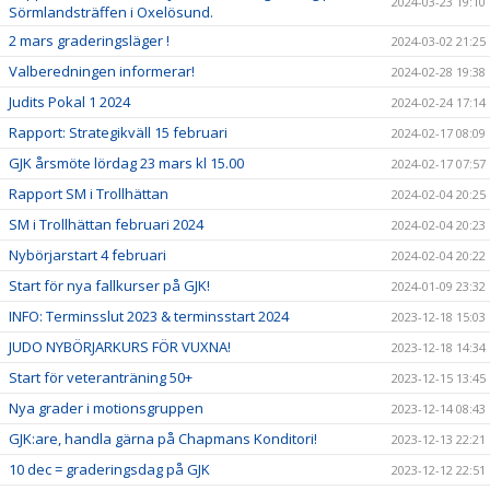
2024-03-23 19:10
Sörmlandsträffen i Oxelösund.
2 mars graderingsläger !
2024-03-02 21:25
Valberedningen informerar!
2024-02-28 19:38
Judits Pokal 1 2024
2024-02-24 17:14
Rapport: Strategikväll 15 februari
2024-02-17 08:09
GJK årsmöte lördag 23 mars kl 15.00
2024-02-17 07:57
Rapport SM i Trollhättan
2024-02-04 20:25
SM i Trollhättan februari 2024
2024-02-04 20:23
Nybörjarstart 4 februari
2024-02-04 20:22
Start för nya fallkurser på GJK!
2024-01-09 23:32
INFO: Terminsslut 2023 & terminsstart 2024
2023-12-18 15:03
JUDO NYBÖRJARKURS FÖR VUXNA!
2023-12-18 14:34
Start för veteranträning 50+
2023-12-15 13:45
Nya grader i motionsgruppen
2023-12-14 08:43
GJK:are, handla gärna på Chapmans Konditori!
2023-12-13 22:21
10 dec = graderingsdag på GJK
2023-12-12 22:51