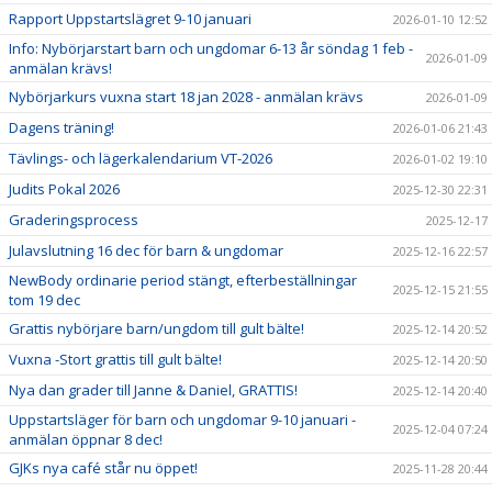
Rapport Uppstartslägret 9-10 januari
2026-01-10 12:52
Info: Nybörjarstart barn och ungdomar 6-13 år söndag 1 feb -
2026-01-09
anmälan krävs!
Nybörjarkurs vuxna start 18 jan 2028 - anmälan krävs
2026-01-09
Dagens träning!
2026-01-06 21:43
Tävlings- och lägerkalendarium VT-2026
2026-01-02 19:10
Judits Pokal 2026
2025-12-30 22:31
Graderingsprocess
2025-12-17
Julavslutning 16 dec för barn & ungdomar
2025-12-16 22:57
NewBody ordinarie period stängt, efterbeställningar
2025-12-15 21:55
tom 19 dec
Grattis nybörjare barn/ungdom till gult bälte!
2025-12-14 20:52
Vuxna -Stort grattis till gult bälte!
2025-12-14 20:50
Nya dan grader till Janne & Daniel, GRATTIS!
2025-12-14 20:40
Uppstartsläger för barn och ungdomar 9-10 januari -
2025-12-04 07:24
anmälan öppnar 8 dec!
GJKs nya café står nu öppet!
2025-11-28 20:44