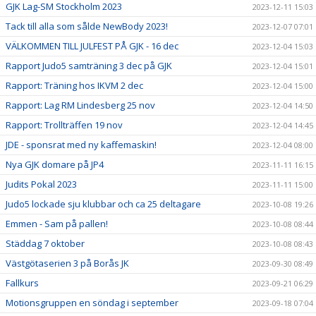
GJK Lag-SM Stockholm 2023
2023-12-11 15:03
Tack till alla som sålde NewBody 2023!
2023-12-07 07:01
VÄLKOMMEN TILL JULFEST PÅ GJK - 16 dec
2023-12-04 15:03
Rapport Judo5 samträning 3 dec på GJK
2023-12-04 15:01
Rapport: Träning hos IKVM 2 dec
2023-12-04 15:00
Rapport: Lag RM Lindesberg 25 nov
2023-12-04 14:50
Rapport: Trollträffen 19 nov
2023-12-04 14:45
JDE - sponsrat med ny kaffemaskin!
2023-12-04 08:00
Nya GJK domare på JP4
2023-11-11 16:15
Judits Pokal 2023
2023-11-11 15:00
Judo5 lockade sju klubbar och ca 25 deltagare
2023-10-08 19:26
Emmen - Sam på pallen!
2023-10-08 08:44
Städdag 7 oktober
2023-10-08 08:43
Västgötaserien 3 på Borås JK
2023-09-30 08:49
Fallkurs
2023-09-21 06:29
Motionsgruppen en söndag i september
2023-09-18 07:04