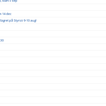
, start 5 sep
m 14 dec
lägret på Styrsö 9-10 aug!
.30