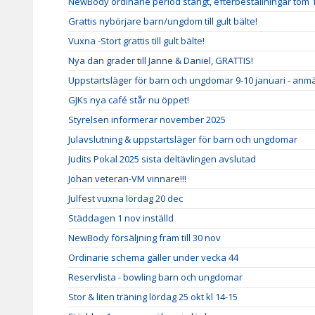
NewBody ordinarie period stängt, efterbeställningar tom 
Grattis nybörjare barn/ungdom till gult bälte!
Vuxna -Stort grattis till gult bälte!
Nya dan grader till Janne & Daniel, GRATTIS!
Uppstartsläger för barn och ungdomar 9-10 januari - anm
GJKs nya café står nu öppet!
Styrelsen informerar november 2025
Julavslutning & uppstartsläger för barn och ungdomar
Judits Pokal 2025 sista deltävlingen avslutad
Johan veteran-VM vinnare!!!
Julfest vuxna lördag 20 dec
Städdagen 1 nov inställd
NewBody försäljning fram till 30 nov
Ordinarie schema gäller under vecka 44
Reservlista - bowling barn och ungdomar
Stor & liten träning lördag 25 okt kl 14-15