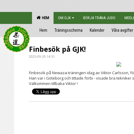
HEM
OM GJK
BÖRJA TRÄNA JUDO
MEDL
Hem
Träningsschema
Kalender
Våra avgifter
Finbesök på GJK!
2025-09-20 14:51
Finbesök på Newaza-träningen idag av Viktor Carlsson, fö
Han var i Göteborg och tittade förbi - visade bra tekniker 
Välkommen tillbaka Viktor !