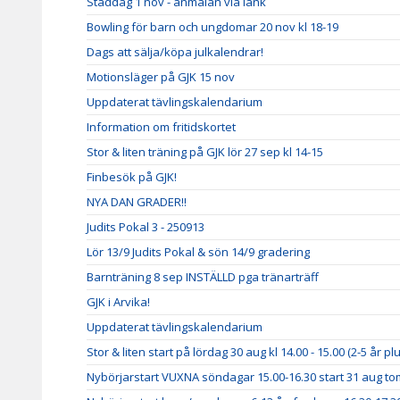
Städdag 1 nov - anmälan via länk
Bowling för barn och ungdomar 20 nov kl 18-19
Dags att sälja/köpa julkalendrar!
Motionsläger på GJK 15 nov
Uppdaterat tävlingskalendarium
Information om fritidskortet
Stor & liten träning på GJK lör 27 sep kl 14-15
Finbesök på GJK!
NYA DAN GRADER!!
Judits Pokal 3 - 250913
Lör 13/9 Judits Pokal & sön 14/9 gradering
Barnträning 8 sep INSTÄLLD pga tränarträff
GJK i Arvika!
Uppdaterat tävlingskalendarium
Stor & liten start på lördag 30 aug kl 14.00 - 15.00 (2-5 år p
Nybörjarstart VUXNA söndagar 15.00-16.30 start 31 aug to