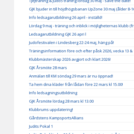
Tjejträning & Judo5 träning lördag 30 maj - save the date!
GJK bjuder in till höjdhögsbanan UpZone 30 maj (ålder 8-1
Info ledsagarutbildning 26 april - inställd!
Lördag 9 maj - träning och inblick i möjligheternas klubb (fr
Ledsagarutbildning GJK 26 apri l
Judofestivalen i Lindesberg 22-24 maj, häng på!
Träningsinformation före och efter påsk 2026, vecka 13 & 
Klubbmästerskap 2026 avgjort och klart 2026!
GJK Årsmöte 28 mars
Anmälan till KM söndag 29 mars är nu öppnad!
Ta hem dina kläder från lådan före 22 mars kl 15.00!
Info ledsagningsutbildning
GJK Årsmöte lördag 28 mars kl 13.00
Klubbrums uppdatering!
Gårdstens KampsportsAllians
Judits Pokal 1