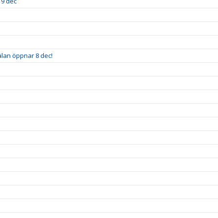
19 dec
älan öppnar 8 dec!