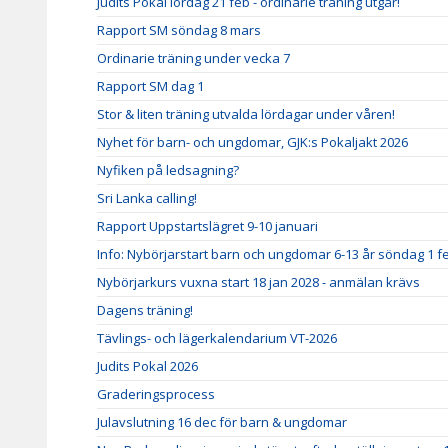
Judits Pokal lördag 21 feb - ordinarie träning utgår!
Rapport SM söndag 8 mars
Ordinarie träning under vecka 7
Rapport SM dag 1
Stor & liten träning utvalda lördagar under våren!
Nyhet för barn- och ungdomar, GJK:s Pokaljakt 2026
Nyfiken på ledsagning?
Sri Lanka calling!
Rapport Uppstartslägret 9-10 januari
Info: Nybörjarstart barn och ungdomar 6-13 år söndag 1 f
Nybörjarkurs vuxna start 18 jan 2028 - anmälan krävs
Dagens träning!
Tävlings- och lägerkalendarium VT-2026
Judits Pokal 2026
Graderingsprocess
Julavslutning 16 dec för barn & ungdomar