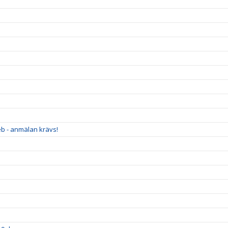
eb - anmälan krävs!