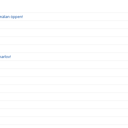
nmälan öppen!
arlov!