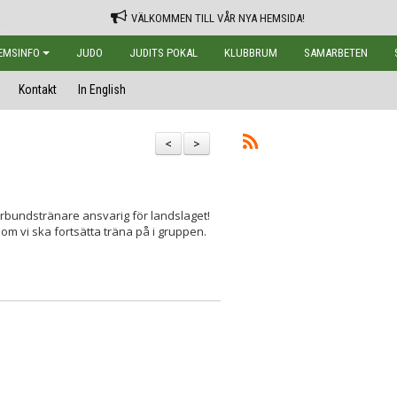
VÄLKOMMEN TILL VÅR NYA HEMSIDA!
EMSINFO
JUDO
JUDITS POKAL
KLUBBRUM
SAMARBETEN
Kontakt
In English
<
>
rbundstränare ansvarig för landslaget!
som vi ska fortsätta träna på i gruppen.