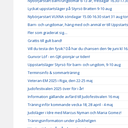
Nybörjarstart barn/ungdomar 6-13 år, fredagar 16.30-17.30
Lyckat uppstartsläger på Styrsö Bratten 9-10 aug
Nybörjarstart VUXNA söndagar 15.00-16.30 start 31 aug to
Barn- och ungdomar, häng med och anmäl er till Uppstarts
Fler som graderat sig....
Grattis till gult band!
Vill du testa din fysik? Då har du chansen den 9e juni kl 16
Gunvor Löf - en GJK-pionjär ur tiden!
Uppstartsläger Styrsö för barn- och ungdom, 9-10 aug
Terminsinfo & sommarträning
Veteran-EM 2025 i Riga, den 22-25 maj
Judofestivalen 2025 över för i år!
Information gällande avfärd till Judofestivalen 16 maj
Träning inför kommande vecka 18, 28 april - 4 maj
Judoläger i Idre med Marcus Nyman och Maria Gomez!
Träningsinformation under påskhelgen