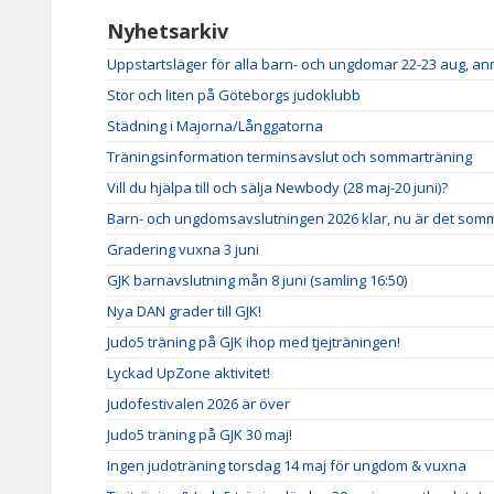
Nyhetsarkiv
Uppstartsläger för alla barn- och ungdomar 22-23 aug, a
Stor och liten på Göteborgs judoklubb
Städning i Majorna/Långgatorna
Träningsinformation terminsavslut och sommarträning
Vill du hjälpa till och sälja Newbody (28 maj-20 juni)?
Barn- och ungdomsavslutningen 2026 klar, nu är det somm
Gradering vuxna 3 juni
GJK barnavslutning mån 8 juni (samling 16:50)
Nya DAN grader till GJK!
Judo5 träning på GJK ihop med tjejträningen!
Lyckad UpZone aktivitet!
Judofestivalen 2026 är över
Judo5 träning på GJK 30 maj!
Ingen judoträning torsdag 14 maj för ungdom & vuxna