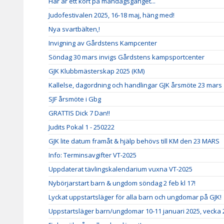
Här är ett kort på måndagsgänget...
Judofestivalen 2025, 16-18 maj, häng med!
Nya svartbälten,!
Invigning av Gårdstens Kampcenter
Söndag 30 mars invigs Gårdstens kampsportcenter
GJK Klubbmästerskap 2025 (KM)
Kallelse, dagordning och handlingar GJK årsmöte 23 mars
SJF årsmöte i Gbg
GRATTIS Dick 7 Dan!!
Judits Pokal 1 - 250222
GJK lite datum framåt & hjälp behövs till KM den 23 MARS
Info: Terminsavgifter VT-2025
Uppdaterat tävlingskalendarium vuxna VT-2025
Nybörjarstart barn & ungdom söndag 2 feb kl 17!
Lyckat uppstartsläger för alla barn och ungdomar på GJK!
Uppstartsläger barn/ungdomar 10-11 januari 2025, vecka 