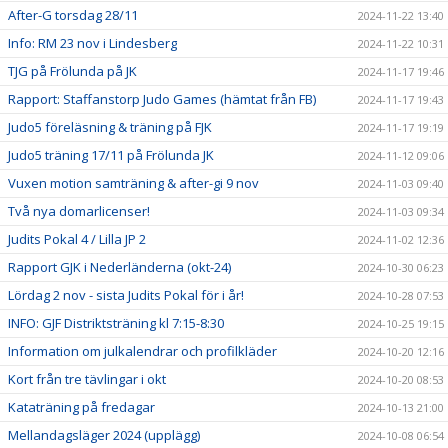
After-G torsdag 28/11
2024-11-22 13:40
Info: RM 23 nov i Lindesberg
2024-11-22 10:31
TJG på Frölunda på JK
2024-11-17 19:46
Rapport: Staffanstorp Judo Games (hämtat från FB)
2024-11-17 19:43
Judo5 föreläsning & träning på FJK
2024-11-17 19:19
Judo5 träning 17/11 på Frölunda JK
2024-11-12 09:06
Vuxen motion samträning & after-gi 9 nov
2024-11-03 09:40
Två nya domarlicenser!
2024-11-03 09:34
Judits Pokal 4 / Lilla JP 2
2024-11-02 12:36
Rapport GJK i Nederländerna (okt-24)
2024-10-30 06:23
Lördag 2 nov - sista Judits Pokal för i år!
2024-10-28 07:53
INFO: GJF Distriktsträning kl 7:15-8:30
2024-10-25 19:15
Information om julkalendrar och profilkläder
2024-10-20 12:16
Kort från tre tävlingar i okt
2024-10-20 08:53
Kataträning på fredagar
2024-10-13 21:00
Mellandagsläger 2024 (upplägg)
2024-10-08 06:54