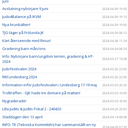
juni
Avslutning nybörjare 9 juni
2024-06-09 19:45
Judo4Balance på IKVM
2024-06-09 19:15
Nya brunbälten!
2024-06-09 19:00
TJG-läger på Frölunda JK
2024-06-09 08:12
Kärt återseende med Rinus!
2024-06-08 11:24
Gradering barn mån/ons
2024-06-04 08:26
Info: Nybörjare barn/ungdom termin, gradering & HT-
2024-05-27 16:28
2024
Judofestivalen 2024
2024-05-20 23:00
RM Lindesberg 2024
2024-05-20 22:00
Information inför Judofestivalen i Lindesberg 17-19 maj
2024-05-05 20:20
Trollträffen - GJK hade tre domare på mattan!
2024-05-05 19:00
Nygraderade!
2024-05-05 18:00
Lilla Judits & Judits Pokal 2 - 240420
2024-04-20 20:03
Städdagen den 13 april
2024-04-14 08:08
INFO: TK (Tekniska Kommittén) har sammanställt en ny
2024-04-09 07:30