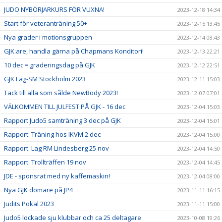
JUDO NYBÖRJARKURS FÖR VUXNA!
2023-12-18 14:34
Start för veteranträning 50+
2023-12-15 13:45
Nya grader i motionsgruppen
2023-12-14 08:43
GJK:are, handla gärna på Chapmans Konditori!
2023-12-13 22:21
10 dec = graderingsdag på GJK
2023-12-12 22:51
GJK Lag-SM Stockholm 2023
2023-12-11 15:03
Tack till alla som sålde NewBody 2023!
2023-12-07 07:01
VÄLKOMMEN TILL JULFEST PÅ GJK - 16 dec
2023-12-04 15:03
Rapport Judo5 samträning 3 dec på GJK
2023-12-04 15:01
Rapport: Träning hos IKVM 2 dec
2023-12-04 15:00
Rapport: Lag RM Lindesberg 25 nov
2023-12-04 14:50
Rapport: Trollträffen 19 nov
2023-12-04 14:45
JDE - sponsrat med ny kaffemaskin!
2023-12-04 08:00
Nya GJK domare på JP4
2023-11-11 16:15
Judits Pokal 2023
2023-11-11 15:00
Judo5 lockade sju klubbar och ca 25 deltagare
2023-10-08 19:26