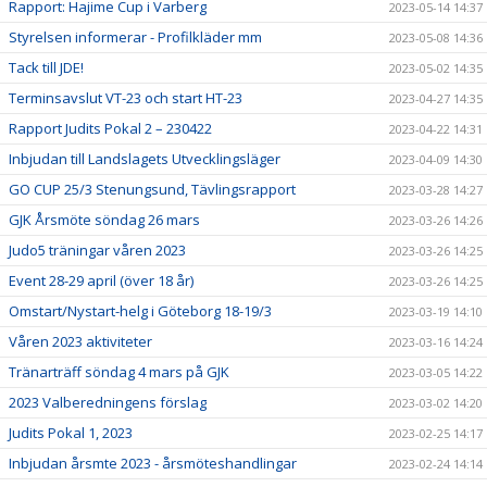
Rapport: Hajime Cup i Varberg
2023-05-14 14:37
Styrelsen informerar - Profilkläder mm
2023-05-08 14:36
Tack till JDE!
2023-05-02 14:35
Terminsavslut VT-23 och start HT-23
2023-04-27 14:35
Rapport Judits Pokal 2 – 230422
2023-04-22 14:31
Inbjudan till Landslagets Utvecklingsläger
2023-04-09 14:30
GO CUP 25/3 Stenungsund, Tävlingsrapport
2023-03-28 14:27
GJK Årsmöte söndag 26 mars
2023-03-26 14:26
Judo5 träningar våren 2023
2023-03-26 14:25
Event 28-29 april (över 18 år)
2023-03-26 14:25
Omstart/Nystart-helg i Göteborg 18-19/3
2023-03-19 14:10
Våren 2023 aktiviteter
2023-03-16 14:24
Tränarträff söndag 4 mars på GJK
2023-03-05 14:22
2023 Valberedningens förslag
2023-03-02 14:20
Judits Pokal 1, 2023
2023-02-25 14:17
Inbjudan årsmte 2023 - årsmöteshandlingar
2023-02-24 14:14