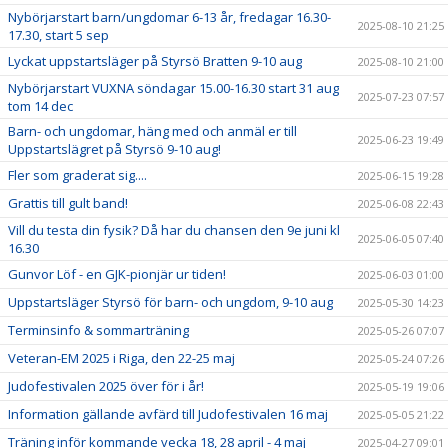
Nybörjarstart barn/ungdomar 6-13 år, fredagar 16.30-
2025-08-10 21:25
17.30, start 5 sep
Lyckat uppstartsläger på Styrsö Bratten 9-10 aug
2025-08-10 21:00
Nybörjarstart VUXNA söndagar 15.00-16.30 start 31 aug
2025-07-23 07:57
tom 14 dec
Barn- och ungdomar, häng med och anmäl er till
2025-06-23 19:49
Uppstartslägret på Styrsö 9-10 aug!
Fler som graderat sig....
2025-06-15 19:28
Grattis till gult band!
2025-06-08 22:43
Vill du testa din fysik? Då har du chansen den 9e juni kl
2025-06-05 07:40
16.30
Gunvor Löf - en GJK-pionjär ur tiden!
2025-06-03 01:00
Uppstartsläger Styrsö för barn- och ungdom, 9-10 aug
2025-05-30 14:23
Terminsinfo & sommarträning
2025-05-26 07:07
Veteran-EM 2025 i Riga, den 22-25 maj
2025-05-24 07:26
Judofestivalen 2025 över för i år!
2025-05-19 19:06
Information gällande avfärd till Judofestivalen 16 maj
2025-05-05 21:22
Träning inför kommande vecka 18, 28 april - 4 maj
2025-04-27 09:01