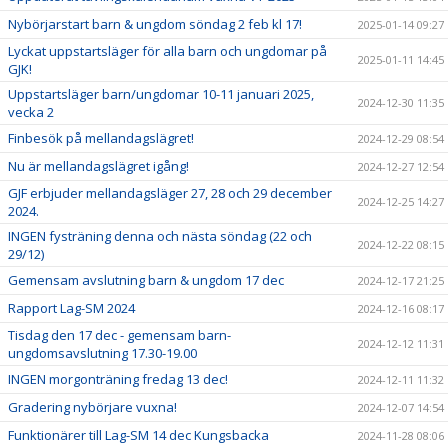
Nybörjarstart barn & ungdom söndag 2 feb kl 17!
2025-01-14 09:27
Lyckat uppstartsläger för alla barn och ungdomar på
2025-01-11 14:45
GJK!
Uppstartsläger barn/ungdomar 10-11 januari 2025,
2024-12-30 11:35
vecka 2
Finbesök på mellandagslägret!
2024-12-29 08:54
Nu är mellandagslägret igång!
2024-12-27 12:54
GJF erbjuder mellandagsläger 27, 28 och 29 december
2024-12-25 14:27
2024.
INGEN fysträning denna och nästa söndag (22 och
2024-12-22 08:15
29/12)
Gemensam avslutning barn & ungdom 17 dec
2024-12-17 21:25
Rapport Lag-SM 2024
2024-12-16 08:17
Tisdag den 17 dec - gemensam barn-
2024-12-12 11:31
ungdomsavslutning 17.30-19.00
INGEN morgonträning fredag 13 dec!
2024-12-11 11:32
Gradering nybörjare vuxna!
2024-12-07 14:54
Funktionärer till Lag-SM 14 dec Kungsbacka
2024-11-28 08:06