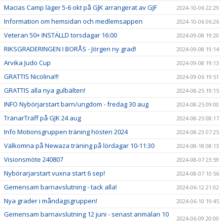
Macias Camp läger 5-6 okt på GJK arrangerat av GJF
2024-10-06 22:29
Information om hemsidan och medlemsappen
2024-10-06 06:26
Veteran 50+ INSTÄLLD torsdagar 16:00
2024-09-08 19:20
RIKSGRADERINGEN I BORÅS - Jörgen ny grad!
2024-09-08 19:14
Arvika Judo Cup
2024-09-08 19:13
GRATTIS Nicolina!!!
2024-09-06 19:51
GRATTIS alla nya gulbälten!
2024-08-25 19:15
INFO Nybörjarstart barn/ungdom - fredag 30 aug
2024-08-25 09:00
TränarTräff på GJK 24 aug
2024-08-25 08:17
Info Motionsgruppen träning hösten 2024
2024-08-23 07:25
Välkomna på Newaza träning på lördagar 10-11:30
2024-08-18 08:13
Visionsmöte 240807
2024-08-07 23:59
Nybörarjarstart vuxna start 6 sep!
2024-08-07 10:56
Gemensam barnavslutning - tack alla!
2024-06-12 21:02
Nya grader i måndagsgruppen!
2024-06-10 19:45
Gemensam barnavslutning 12 juni - senast anmälan 10
2024-06-09 20:00