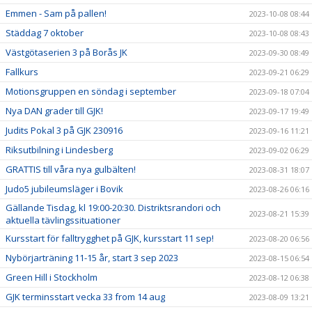
Emmen - Sam på pallen!
2023-10-08 08:44
Städdag 7 oktober
2023-10-08 08:43
Västgötaserien 3 på Borås JK
2023-09-30 08:49
Fallkurs
2023-09-21 06:29
Motionsgruppen en söndag i september
2023-09-18 07:04
Nya DAN grader till GJK!
2023-09-17 19:49
Judits Pokal 3 på GJK 230916
2023-09-16 11:21
Riksutbilning i Lindesberg
2023-09-02 06:29
GRATTIS till våra nya gulbälten!
2023-08-31 18:07
Judo5 jubileumsläger i Bovik
2023-08-26 06:16
Gällande Tisdag, kl 19:00-20:30. Distriktsrandori och
2023-08-21 15:39
aktuella tävlingssituationer
Kursstart för falltrygghet på GJK, kursstart 11 sep!
2023-08-20 06:56
Nybörjarträning 11-15 år, start 3 sep 2023
2023-08-15 06:54
Green Hill i Stockholm
2023-08-12 06:38
GJK terminsstart vecka 33 from 14 aug
2023-08-09 13:21