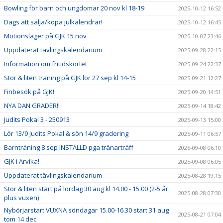
Bowling för barn och ungdomar 20 nov kl 18-19
2025-10-12 16:52
Dags att sälja/köpa julkalendrar!
2025-10-12 16:45
Motionsläger på GJK 15 nov
2025-10-07 23:46
Uppdaterat tävlingskalendarium
2025-09-28 22:15
Information om fritidskortet
2025-09-24 22:37
Stor & liten träning på GJK lör 27 sep kl 14-15
2025-09-21 12:27
Finbesök på GJK!
2025-09-20 14:51
NYA DAN GRADER!!
2025-09-14 18:42
Judits Pokal 3 - 250913
2025-09-13 15:00
Lör 13/9 Judits Pokal & sön 14/9 gradering
2025-09-11 06:57
Barnträning 8 sep INSTÄLLD pga tränarträff
2025-09-08 06:10
GJK i Arvika!
2025-09-08 06:05
Uppdaterat tävlingskalendarium
2025-08-28 19:15
Stor & liten start på lördag 30 aug kl 14.00 - 15.00 (2-5 år
2025-08-28 07:30
plus vuxen)
Nybörjarstart VUXNA söndagar 15.00-16.30 start 31 aug
2025-08-21 07:04
tom 14 dec