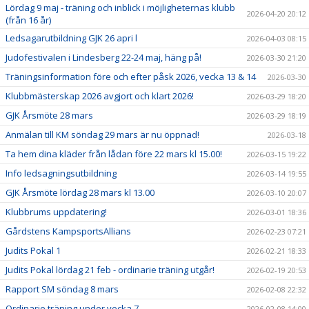
Lördag 9 maj - träning och inblick i möjligheternas klubb
2026-04-20 20:12
(från 16 år)
Ledsagarutbildning GJK 26 apri l
2026-04-03 08:15
Judofestivalen i Lindesberg 22-24 maj, häng på!
2026-03-30 21:20
Träningsinformation före och efter påsk 2026, vecka 13 & 14
2026-03-30
Klubbmästerskap 2026 avgjort och klart 2026!
2026-03-29 18:20
GJK Årsmöte 28 mars
2026-03-29 18:19
Anmälan till KM söndag 29 mars är nu öppnad!
2026-03-18
Ta hem dina kläder från lådan före 22 mars kl 15.00!
2026-03-15 19:22
Info ledsagningsutbildning
2026-03-14 19:55
GJK Årsmöte lördag 28 mars kl 13.00
2026-03-10 20:07
Klubbrums uppdatering!
2026-03-01 18:36
Gårdstens KampsportsAllians
2026-02-23 07:21
Judits Pokal 1
2026-02-21 18:33
Judits Pokal lördag 21 feb - ordinarie träning utgår!
2026-02-19 20:53
Rapport SM söndag 8 mars
2026-02-08 22:32
Ordinarie träning under vecka 7
2026-02-08 14:00