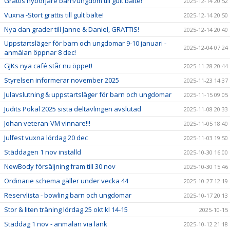
Grattis nybörjare barn/ungdom till gult bälte!
2025-12-14 20:52
Vuxna -Stort grattis till gult bälte!
2025-12-14 20:50
Nya dan grader till Janne & Daniel, GRATTIS!
2025-12-14 20:40
Uppstartsläger för barn och ungdomar 9-10 januari -
2025-12-04 07:24
anmälan öppnar 8 dec!
GJKs nya café står nu öppet!
2025-11-28 20:44
Styrelsen informerar november 2025
2025-11-23 14:37
Julavslutning & uppstartsläger för barn och ungdomar
2025-11-15 09:05
Judits Pokal 2025 sista deltävlingen avslutad
2025-11-08 20:33
Johan veteran-VM vinnare!!!
2025-11-05 18:40
Julfest vuxna lördag 20 dec
2025-11-03 19:50
Städdagen 1 nov inställd
2025-10-30 16:00
NewBody försäljning fram till 30 nov
2025-10-30 15:46
Ordinarie schema gäller under vecka 44
2025-10-27 12:19
Reservlista - bowling barn och ungdomar
2025-10-17 20:13
Stor & liten träning lördag 25 okt kl 14-15
2025-10-15
Städdag 1 nov - anmälan via länk
2025-10-12 21:18