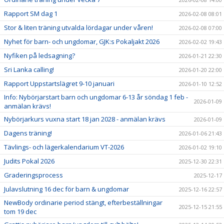
Rapport SM dag 1
2026-02-08 08:01
Stor & liten träning utvalda lördagar under våren!
2026-02-08 07:00
Nyhet för barn- och ungdomar, GJK:s Pokaljakt 2026
2026-02-02 19:43
Nyfiken på ledsagning?
2026-01-21 22:30
Sri Lanka calling!
2026-01-20 22:00
Rapport Uppstartslägret 9-10 januari
2026-01-10 12:52
Info: Nybörjarstart barn och ungdomar 6-13 år söndag 1 feb -
2026-01-09
anmälan krävs!
Nybörjarkurs vuxna start 18 jan 2028 - anmälan krävs
2026-01-09
Dagens träning!
2026-01-06 21:43
Tävlings- och lägerkalendarium VT-2026
2026-01-02 19:10
Judits Pokal 2026
2025-12-30 22:31
Graderingsprocess
2025-12-17
Julavslutning 16 dec för barn & ungdomar
2025-12-16 22:57
NewBody ordinarie period stängt, efterbeställningar
2025-12-15 21:55
tom 19 dec