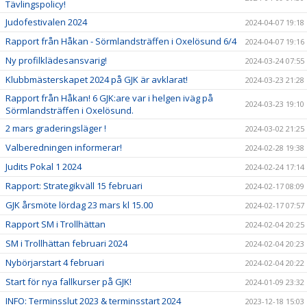
Tävlingspolicy!
Judofestivalen 2024
2024-04-07 19:18
Rapport från Håkan - Sörmlandsträffen i Oxelösund 6/4
2024-04-07 19:16
Ny profilklädesansvarig!
2024-03-24 07:55
Klubbmästerskapet 2024 på GJK är avklarat!
2024-03-23 21:28
Rapport från Håkan! 6 GJK:are var i helgen iväg på
2024-03-23 19:10
Sörmlandsträffen i Oxelösund.
2 mars graderingsläger !
2024-03-02 21:25
Valberedningen informerar!
2024-02-28 19:38
Judits Pokal 1 2024
2024-02-24 17:14
Rapport: Strategikväll 15 februari
2024-02-17 08:09
GJK årsmöte lördag 23 mars kl 15.00
2024-02-17 07:57
Rapport SM i Trollhättan
2024-02-04 20:25
SM i Trollhättan februari 2024
2024-02-04 20:23
Nybörjarstart 4 februari
2024-02-04 20:22
Start för nya fallkurser på GJK!
2024-01-09 23:32
INFO: Terminsslut 2023 & terminsstart 2024
2023-12-18 15:03