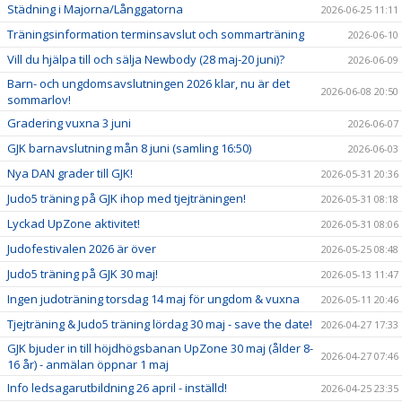
Städning i Majorna/Långgatorna
2026-06-25 11:11
Träningsinformation terminsavslut och sommarträning
2026-06-10
Vill du hjälpa till och sälja Newbody (28 maj-20 juni)?
2026-06-09
Barn- och ungdomsavslutningen 2026 klar, nu är det
2026-06-08 20:50
sommarlov!
Gradering vuxna 3 juni
2026-06-07
GJK barnavslutning mån 8 juni (samling 16:50)
2026-06-03
Nya DAN grader till GJK!
2026-05-31 20:36
Judo5 träning på GJK ihop med tjejträningen!
2026-05-31 08:18
Lyckad UpZone aktivitet!
2026-05-31 08:06
Judofestivalen 2026 är över
2026-05-25 08:48
Judo5 träning på GJK 30 maj!
2026-05-13 11:47
Ingen judoträning torsdag 14 maj för ungdom & vuxna
2026-05-11 20:46
Tjejträning & Judo5 träning lördag 30 maj - save the date!
2026-04-27 17:33
GJK bjuder in till höjdhögsbanan UpZone 30 maj (ålder 8-
2026-04-27 07:46
16 år) - anmälan öppnar 1 maj
Info ledsagarutbildning 26 april - inställd!
2026-04-25 23:35