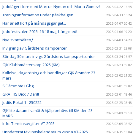
Judoläger i Idre med Marcus Nyman och Maria Gomez!
2025-04-22 16:55
Träningsinformation under påskhelgen
2025-04-13 15:24
Här är ett kort på måndagsgänget...
2025-04-07 20:42
Judofestivalen 2025, 16-18 maj, häng med!
2025-04-06 19:20
Nya svartbälten,!
2025-04-03 14:29
Invigning av Gårdstens Kampcenter
2025-03-31 22:08
Söndag 30 mars invigs Gårdstens kampsportcenter
2025-03-24 06:57
GJK Klubbmästerskap 2025 (KM)
2025-03-23 19:02
Kallelse, dagordning och handlingar GJK årsmöte 23
2025-03-02 21:32
mars
SJF årsmöte i Gbg
2025-03-01 19:02
GRATTIS Dick 7 Dan!!
2025-03-01 18:46
Judits Pokal 1 - 250222
2025-02-23 08:48
GJK lite datum framåt & hjälp behövs till KM den 23
2025-02-09 19:59
MARS
Info: Terminsavgifter VT-2025
2025-02-05 08:52
Uppdaterat tävlingskalendarium vuxna VT-2025
2025-01-15 13:04