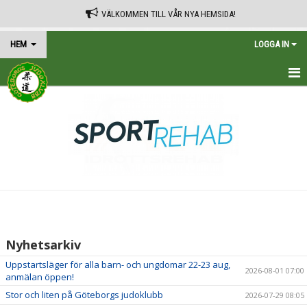
VÄLKOMMEN TILL VÅR NYA HEMSIDA!
HEM
LOGGA IN
HEM
TRÄNINGSSCHEMA
KALENDER
VÅRA AVGIFTER
KONTAKT
Nyhetsarkiv
IN ENGLISH
Uppstartsläger för alla barn- och ungdomar 22-23 aug,
2026-08-01 07:00
anmälan öppen!
Stor och liten på Göteborgs judoklubb
2026-07-29 08:05