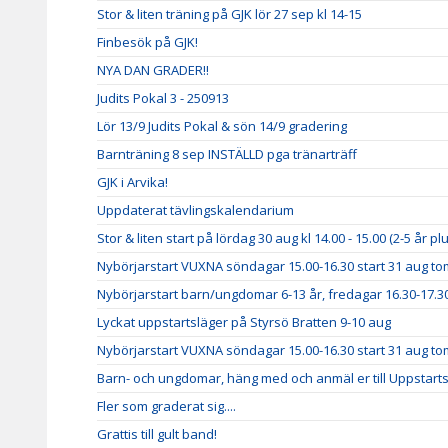
Stor & liten träning på GJK lör 27 sep kl 14-15
Finbesök på GJK!
NYA DAN GRADER!!
Judits Pokal 3 - 250913
Lör 13/9 Judits Pokal & sön 14/9 gradering
Barnträning 8 sep INSTÄLLD pga tränarträff
GJK i Arvika!
Uppdaterat tävlingskalendarium
Stor & liten start på lördag 30 aug kl 14.00 - 15.00 (2-5 år p
Nybörjarstart VUXNA söndagar 15.00-16.30 start 31 aug to
Nybörjarstart barn/ungdomar 6-13 år, fredagar 16.30-17.30
Lyckat uppstartsläger på Styrsö Bratten 9-10 aug
Nybörjarstart VUXNA söndagar 15.00-16.30 start 31 aug to
Barn- och ungdomar, häng med och anmäl er till Uppstarts
Fler som graderat sig....
Grattis till gult band!