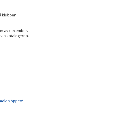
å klubben.
jan av december.
g via katalogerna.
nmälan öppen!