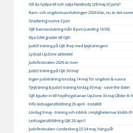
Vill du hjälpa till och sälja Newbody (28 maj-20 juni)?
Barn- och ungdomsavslutningen 2026 klar, nu är det somm
Gradering vuxna 3 juni
GJK barnavslutning mån 8 juni (samling 16:50)
Nya DAN grader till GJK!
Judo5 träning på GJK ihop med tjejträningen!
Lyckad UpZone aktivitet!
Judofestivalen 2026 är över
Judo5 träning på GJK 30 maj!
Ingen judoträning torsdag 14 maj för ungdom & vuxna
Tjejträning & Judo5 träning lördag 30 maj - save the date!
GJK bjuder in till höjdhögsbanan UpZone 30 maj (ålder 8-1
Info ledsagarutbildning 26 april - inställd!
Lördag 9 maj - träning och inblick i möjligheternas klubb (fr
Ledsagarutbildning GJK 26 apri l
Judofestivalen i Lindesberg 22-24 maj, häng på!