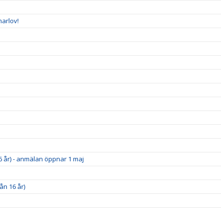
arlov!
6 år) - anmälan öppnar 1 maj
ån 16 år)