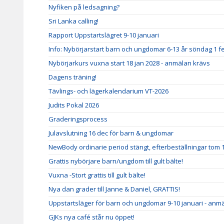
Nyfiken på ledsagning?
Sri Lanka calling!
Rapport Uppstartslägret 9-10 januari
Info: Nybörjarstart barn och ungdomar 6-13 år söndag 1 f
Nybörjarkurs vuxna start 18 jan 2028 - anmälan krävs
Dagens träning!
Tävlings- och lägerkalendarium VT-2026
Judits Pokal 2026
Graderingsprocess
Julavslutning 16 dec för barn & ungdomar
NewBody ordinarie period stängt, efterbeställningar tom 
Grattis nybörjare barn/ungdom till gult bälte!
Vuxna -Stort grattis till gult bälte!
Nya dan grader till Janne & Daniel, GRATTIS!
Uppstartsläger för barn och ungdomar 9-10 januari - anm
GJKs nya café står nu öppet!