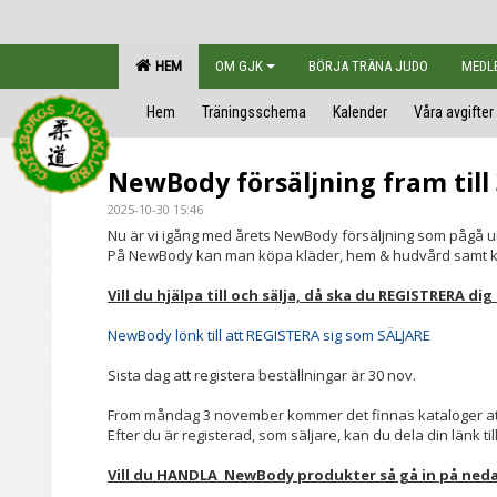
HEM
OM GJK
BÖRJA TRÄNA JUDO
MEDL
Hem
Träningsschema
Kalender
Våra avgifter
NewBody försäljning fram till
2025-10-30 15:46
Nu är vi igång med årets NewBody försäljning som pågå
På NewBody kan man köpa kläder, hem & hudvård samt k
Vill du hjälpa till och sälja, då ska du REGISTRERA di
NewBody lönk till att REGISTERA sig som SÄLJARE
Sista dag att registera beställningar är 30 nov.
From måndag 3 november kommer det finnas kataloger at
Efter du är registerad, som säljare, kan du dela din länk t
Vill du HANDLA NewBody produkter så gå in på ned