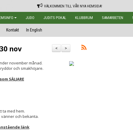
VÄLKOMMEN TILL VÅR NYA HEMSIDA!
EMSINFO
JUDO
JUDITS POKAL
KLUBBRUM
SAMARBETEN
Kontakt
In English
 30 nov
<
>
 under november månad.
ryddor och smakhöjare.
g som SÄLJARE
t ta med hem.
ill vänner och bekanta.
anstående länk