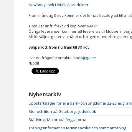
NewBody länk HANDLA produkter
From måndag 3 nov kommer det finnas katalog att titta i p
Tips! Det är fri frakt vid köp över 499 kr.
Övriga leveranser kommer att levereras till klubben i bör
All försäljning sker via nätet och ingen manuell registerin
Säljperiod: from nu fram till 30 nov.
Har du frågor? Kontakta
bodil@gjk.se
/Bodil
Nyhetsarkiv
Uppstartsläger för alla barn- och ungdomar 22-23 aug, a
Stor och liten på Göteborgs judoklubb
Städning i Majorna/Långgatorna
Träningsinformation terminsavslut och sommarträning