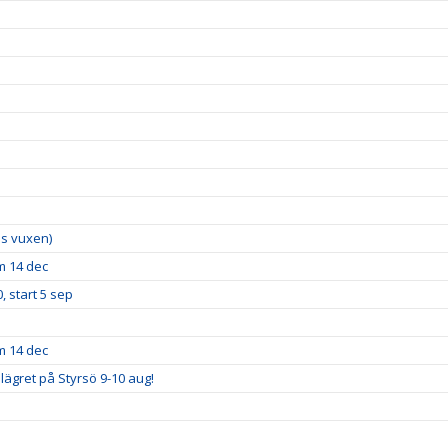
lus vuxen)
m 14 dec
, start 5 sep
m 14 dec
lägret på Styrsö 9-10 aug!