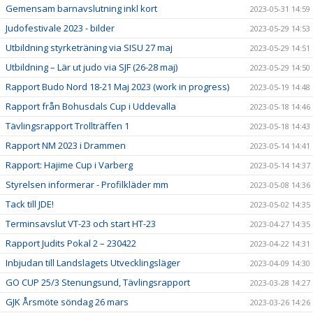
Gemensam barnavslutning inkl kort
2023-05-31 14:59
Judofestivale 2023 - bilder
2023-05-29 14:53
Utbildning styrketräning via SISU 27 maj
2023-05-29 14:51
Utbildning – Lär ut judo via SJF (26-28 maj)
2023-05-29 14:50
Rapport Budo Nord 18-21 Maj 2023 (work in progress)
2023-05-19 14:48
Rapport från Bohusdals Cup i Uddevalla
2023-05-18 14:46
Tävlingsrapport Trollträffen 1
2023-05-18 14:43
Rapport NM 2023 i Drammen
2023-05-14 14:41
Rapport: Hajime Cup i Varberg
2023-05-14 14:37
Styrelsen informerar - Profilkläder mm
2023-05-08 14:36
Tack till JDE!
2023-05-02 14:35
Terminsavslut VT-23 och start HT-23
2023-04-27 14:35
Rapport Judits Pokal 2 – 230422
2023-04-22 14:31
Inbjudan till Landslagets Utvecklingsläger
2023-04-09 14:30
GO CUP 25/3 Stenungsund, Tävlingsrapport
2023-03-28 14:27
GJK Årsmöte söndag 26 mars
2023-03-26 14:26