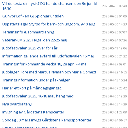
Vill du testa din fysik? Då har du chansen den 9e juni kl
2025-06-05 07:40
16.30
Gunvor Löf - en GJK-pionjär ur tiden!
2025-06-03 01:00
Uppstartsläger Styrsö för barn- och ungdom, 9-10 aug
2025-05-30 14:23
Terminsinfo & sommarträning
2025-05-26 07:07
Veteran-EM 2025 i Riga, den 22-25 maj
2025-05-24 07:26
Judofestivalen 2025 över för i år!
2025-05-19 19:06
Information gällande avfärd till Judofestivalen 16 maj
2025-05-05 21:22
Träning inför kommande vecka 18, 28 april - 4 maj
2025-04-27 09:01
Judoläger i Idre med Marcus Nyman och Maria Gomez!
2025-04-22 16:55
Träningsinformation under påskhelgen
2025-04-13 15:24
Här är ett kort på måndagsgänget...
2025-04-07 20:42
Judofestivalen 2025, 16-18 maj, häng med!
2025-04-06 19:20
Nya svartbälten,!
2025-04-03 14:29
Invigning av Gårdstens Kampcenter
2025-03-31 22:08
Söndag 30 mars invigs Gårdstens kampsportcenter
2025-03-24 06:57