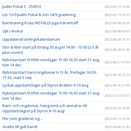
Judits Pokal 3 - 250913
2025-09-13 15:00
Lör 13/9 Judits Pokal & sön 14/9 gradering
2025-09-11 06:57
Barnträning 8 sep INSTÄLLD pga tränarträff
2025-09-08 06:10
GJK i Arvika!
2025-09-08 06:05
Uppdaterat tävlingskalendarium
2025-08-28 19:15
Stor & liten start på lördag 30 aug kl 14.00 - 15.00 (2-5 år
2025-08-28 07:30
plus vuxen)
Nybörjarstart VUXNA söndagar 15.00-16.30 start 31 aug
2025-08-21 07:04
tom 14 dec
Nybörjarstart barn/ungdomar 6-13 år, fredagar 16.30-
2025-08-10 21:25
17.30, start 5 sep
Lyckat uppstartsläger på Styrsö Bratten 9-10 aug
2025-08-10 21:00
Nybörjarstart VUXNA söndagar 15.00-16.30 start 31 aug
2025-07-23 07:57
tom 14 dec
Barn- och ungdomar, häng med och anmäl er till
2025-06-23 19:49
Uppstartslägret på Styrsö 9-10 aug!
Fler som graderat sig....
2025-06-15 19:28
Grattis till gult band!
2025-06-08 22:43