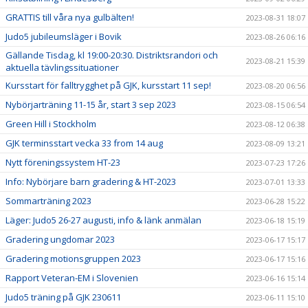
GRATTIS till våra nya gulbälten!
2023-08-31 18:07
Judo5 jubileumsläger i Bovik
2023-08-26 06:16
Gällande Tisdag, kl 19:00-20:30. Distriktsrandori och
2023-08-21 15:39
aktuella tävlingssituationer
Kursstart för falltrygghet på GJK, kursstart 11 sep!
2023-08-20 06:56
Nybörjarträning 11-15 år, start 3 sep 2023
2023-08-15 06:54
Green Hill i Stockholm
2023-08-12 06:38
GJK terminsstart vecka 33 from 14 aug
2023-08-09 13:21
Nytt föreningssystem HT-23
2023-07-23 17:26
Info: Nybörjare barn gradering & HT-2023
2023-07-01 13:33
Sommarträning 2023
2023-06-28 15:22
Läger: Judo5 26-27 augusti, info & länk anmälan
2023-06-18 15:19
Gradering ungdomar 2023
2023-06-17 15:17
Gradering motionsgruppen 2023
2023-06-17 15:16
Rapport Veteran-EM i Slovenien
2023-06-16 15:14
Judo5 träning på GJK 230611
2023-06-11 15:10