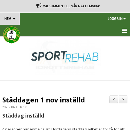
VÄLKOMMEN TILL VÅR NYA HEMSIDA!
HEM
LOGGA IN
HEM
TRÄNINGSSCHEMA
KALENDER
VÅRA AVGIFTER
KONTAKT
Städdagen 1 nov inställd
<
>
IN ENGLISH
2025-10-30 16:00
Städdag inställd
4 personer har anmält sig till lördagens städdag, vilket är för få för att