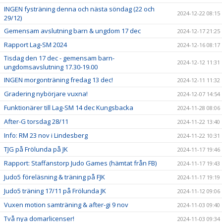
INGEN fysträning denna och nästa söndag (22 och
2024-12-22 08:15
29/12)
Gemensam avslutning barn & ungdom 17 dec
2024-12-17 21:25
Rapport Lag-SM 2024
2024-12-16 08:17
Tisdag den 17 dec - gemensam barn-
2024-12-12 11:31
ungdomsavslutning 17.30-19.00
INGEN morgonträning fredag 13 dec!
2024-12-11 11:32
Gradering nybörjare vuxna!
2024-12-07 14:54
Funktionärer till Lag-SM 14 dec Kungsbacka
2024-11-28 08:06
After-G torsdag 28/11
2024-11-22 13:40
Info: RM 23 nov i Lindesberg
2024-11-22 10:31
TJG på Frölunda på JK
2024-11-17 19:46
Rapport: Staffanstorp Judo Games (hämtat från FB)
2024-11-17 19:43
Judo5 föreläsning & träning på FJK
2024-11-17 19:19
Judo5 träning 17/11 på Frölunda JK
2024-11-12 09:06
Vuxen motion samträning & after-gi 9 nov
2024-11-03 09:40
Två nya domarlicenser!
2024-11-03 09:34