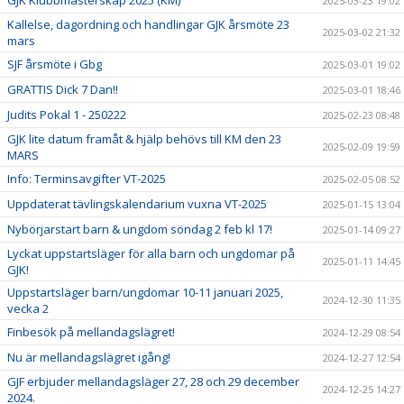
GJK Klubbmästerskap 2025 (KM)
2025-03-23 19:02
Kallelse, dagordning och handlingar GJK årsmöte 23
2025-03-02 21:32
mars
SJF årsmöte i Gbg
2025-03-01 19:02
GRATTIS Dick 7 Dan!!
2025-03-01 18:46
Judits Pokal 1 - 250222
2025-02-23 08:48
GJK lite datum framåt & hjälp behövs till KM den 23
2025-02-09 19:59
MARS
Info: Terminsavgifter VT-2025
2025-02-05 08:52
Uppdaterat tävlingskalendarium vuxna VT-2025
2025-01-15 13:04
Nybörjarstart barn & ungdom söndag 2 feb kl 17!
2025-01-14 09:27
Lyckat uppstartsläger för alla barn och ungdomar på
2025-01-11 14:45
GJK!
Uppstartsläger barn/ungdomar 10-11 januari 2025,
2024-12-30 11:35
vecka 2
Finbesök på mellandagslägret!
2024-12-29 08:54
Nu är mellandagslägret igång!
2024-12-27 12:54
GJF erbjuder mellandagsläger 27, 28 och 29 december
2024-12-25 14:27
2024.