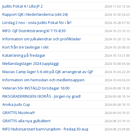
Judits Pokal 4 / Lilla JP 2
2024-11-02 12:36
Rapport GJK i Nederländerna (okt-24)
2024-10-30 06:23
Lördag 2 nov - sista Judits Pokal för i år!
2024-10-28 07:53
INFO: GJF Distriktsträning kl 7:15-8:30
2024-10-25 19:15
Information om julkalendrar och profilkläder
2024-10-20 12:16
Kort från tre tävlingar i okt
2024-10-20 08:53
Kataträning på fredagar
2024-10-13 21:00
Mellandagsläger 2024 (upplägg)
2024-10-08 06:54
Macias Camp läger 5-6 okt på GJK arrangerat av GJF
2024-10-06 22:29
Information om hemsidan och medlemsappen
2024-10-06 06:26
Veteran 50+ INSTÄLLD torsdagar 16:00
2024-09-08 19:20
RIKSGRADERINGEN I BORÅS - Jörgen ny grad!
2024-09-08 19:14
Arvika Judo Cup
2024-09-08 19:13
GRATTIS Nicolina!!!
2024-09-06 19:51
GRATTIS alla nya gulbälten!
2024-08-25 19:15
INFO Nybörjarstart barn/ungdom - fredag 30 aug
2024-08-25 09:00