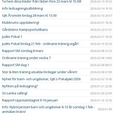
Ta hem dina kläder från lådan före 22 mars kl 15.00!
2026-03-15 19:22
Info ledsagningsutbildning
2026-03-14 19:55
GJK Årsmöte lördag 28 mars kl 13.00
2026-03-10 20:07
Klubbrums uppdatering!
2026-03-01 18:36
Gårdstens KampsportsAllians
2026-02-23 07:21
Judits Pokal 1
2026-02-21 18:33
Judits Pokal lördag 21 feb - ordinarie träning utgår!
2026-02-19 20:53
Rapport SM söndag 8 mars
2026-02-08 22:32
Ordinarie träning under vecka 7
2026-02-08 14:00
Rapport SM dag 1
2026-02-08 08:01
Stor & liten träning utvalda lördagar under våren!
2026-02-08 07:00
Nyhet för barn- och ungdomar, GJK:s Pokaljakt 2026
2026-02-02 19:43
Nyfiken på ledsagning?
2026-01-21 22:30
Sri Lanka calling!
2026-01-20 22:00
Rapport Uppstartslägret 9-10 januari
2026-01-10 12:52
Info: Nybörjarstart barn och ungdomar 6-13 år söndag 1 feb -
2026-01-09
anmälan krävs!