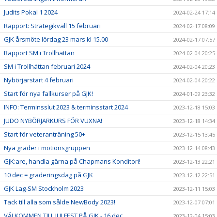
Judits Pokal 1 2024
2024-02-24 17:14
Rapport: Strategikväll 15 februari
2024-02-17 08:09
GJK årsmöte lördag 23 mars kl 15.00
2024-02-17 07:57
Rapport SM i Trollhättan
2024-02-04 20:25
SM i Trollhättan februari 2024
2024-02-04 20:23
Nybörjarstart 4 februari
2024-02-04 20:22
Start för nya fallkurser på GJK!
2024-01-09 23:32
INFO: Terminsslut 2023 & terminsstart 2024
2023-12-18 15:03
JUDO NYBÖRJARKURS FÖR VUXNA!
2023-12-18 14:34
Start för veteranträning 50+
2023-12-15 13:45
Nya grader i motionsgruppen
2023-12-14 08:43
GJK:are, handla gärna på Chapmans Konditori!
2023-12-13 22:21
10 dec = graderingsdag på GJK
2023-12-12 22:51
GJK Lag-SM Stockholm 2023
2023-12-11 15:03
Tack till alla som sålde NewBody 2023!
2023-12-07 07:01
VÄLKOMMEN TILL JULFEST PÅ GJK - 16 dec
2023-12-04 15:03