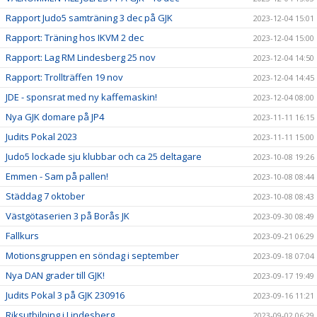
Rapport Judo5 samträning 3 dec på GJK
2023-12-04 15:01
Rapport: Träning hos IKVM 2 dec
2023-12-04 15:00
Rapport: Lag RM Lindesberg 25 nov
2023-12-04 14:50
Rapport: Trollträffen 19 nov
2023-12-04 14:45
JDE - sponsrat med ny kaffemaskin!
2023-12-04 08:00
Nya GJK domare på JP4
2023-11-11 16:15
Judits Pokal 2023
2023-11-11 15:00
Judo5 lockade sju klubbar och ca 25 deltagare
2023-10-08 19:26
Emmen - Sam på pallen!
2023-10-08 08:44
Städdag 7 oktober
2023-10-08 08:43
Västgötaserien 3 på Borås JK
2023-09-30 08:49
Fallkurs
2023-09-21 06:29
Motionsgruppen en söndag i september
2023-09-18 07:04
Nya DAN grader till GJK!
2023-09-17 19:49
Judits Pokal 3 på GJK 230916
2023-09-16 11:21
Riksutbilning i Lindesberg
2023-09-02 06:29