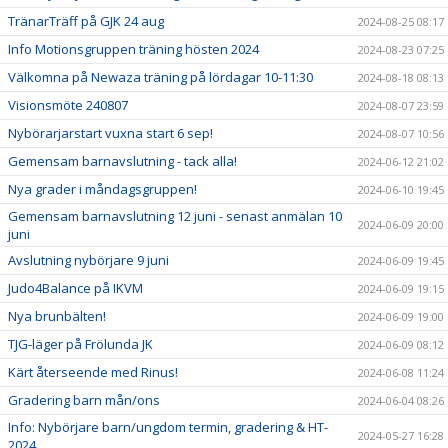
TränarTräff på GJK 24 aug
2024-08-25 08:17
Info Motionsgruppen träning hösten 2024
2024-08-23 07:25
Välkomna på Newaza träning på lördagar 10-11:30
2024-08-18 08:13
Visionsmöte 240807
2024-08-07 23:59
Nybörarjarstart vuxna start 6 sep!
2024-08-07 10:56
Gemensam barnavslutning - tack alla!
2024-06-12 21:02
Nya grader i måndagsgruppen!
2024-06-10 19:45
Gemensam barnavslutning 12 juni - senast anmälan 10
2024-06-09 20:00
juni
Avslutning nybörjare 9 juni
2024-06-09 19:45
Judo4Balance på IKVM
2024-06-09 19:15
Nya brunbälten!
2024-06-09 19:00
TJG-läger på Frölunda JK
2024-06-09 08:12
Kärt återseende med Rinus!
2024-06-08 11:24
Gradering barn mån/ons
2024-06-04 08:26
Info: Nybörjare barn/ungdom termin, gradering & HT-
2024-05-27 16:28
2024