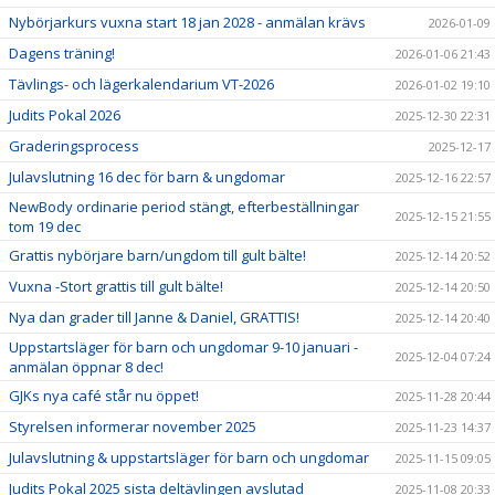
Nybörjarkurs vuxna start 18 jan 2028 - anmälan krävs
2026-01-09
Dagens träning!
2026-01-06 21:43
Tävlings- och lägerkalendarium VT-2026
2026-01-02 19:10
Judits Pokal 2026
2025-12-30 22:31
Graderingsprocess
2025-12-17
Julavslutning 16 dec för barn & ungdomar
2025-12-16 22:57
NewBody ordinarie period stängt, efterbeställningar
2025-12-15 21:55
tom 19 dec
Grattis nybörjare barn/ungdom till gult bälte!
2025-12-14 20:52
Vuxna -Stort grattis till gult bälte!
2025-12-14 20:50
Nya dan grader till Janne & Daniel, GRATTIS!
2025-12-14 20:40
Uppstartsläger för barn och ungdomar 9-10 januari -
2025-12-04 07:24
anmälan öppnar 8 dec!
GJKs nya café står nu öppet!
2025-11-28 20:44
Styrelsen informerar november 2025
2025-11-23 14:37
Julavslutning & uppstartsläger för barn och ungdomar
2025-11-15 09:05
Judits Pokal 2025 sista deltävlingen avslutad
2025-11-08 20:33