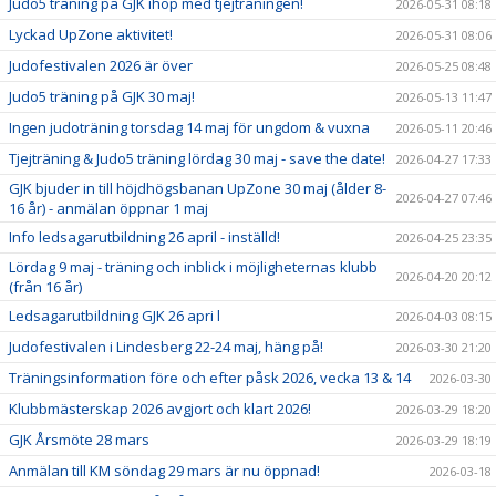
Judo5 träning på GJK ihop med tjejträningen!
2026-05-31 08:18
Lyckad UpZone aktivitet!
2026-05-31 08:06
Judofestivalen 2026 är över
2026-05-25 08:48
Judo5 träning på GJK 30 maj!
2026-05-13 11:47
Ingen judoträning torsdag 14 maj för ungdom & vuxna
2026-05-11 20:46
Tjejträning & Judo5 träning lördag 30 maj - save the date!
2026-04-27 17:33
GJK bjuder in till höjdhögsbanan UpZone 30 maj (ålder 8-
2026-04-27 07:46
16 år) - anmälan öppnar 1 maj
Info ledsagarutbildning 26 april - inställd!
2026-04-25 23:35
Lördag 9 maj - träning och inblick i möjligheternas klubb
2026-04-20 20:12
(från 16 år)
Ledsagarutbildning GJK 26 apri l
2026-04-03 08:15
Judofestivalen i Lindesberg 22-24 maj, häng på!
2026-03-30 21:20
Träningsinformation före och efter påsk 2026, vecka 13 & 14
2026-03-30
Klubbmästerskap 2026 avgjort och klart 2026!
2026-03-29 18:20
GJK Årsmöte 28 mars
2026-03-29 18:19
Anmälan till KM söndag 29 mars är nu öppnad!
2026-03-18