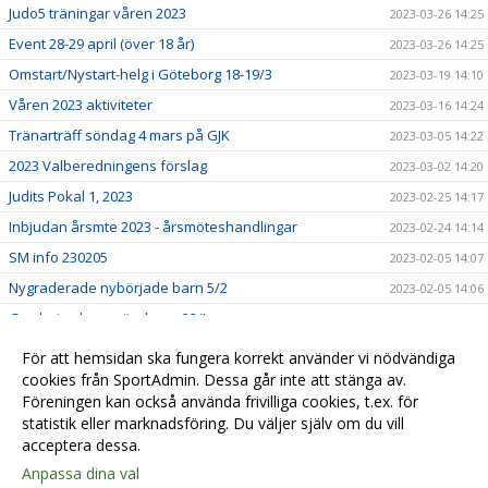
Judo5 träningar våren 2023
2023-03-26 14:25
Event 28-29 april (över 18 år)
2023-03-26 14:25
Omstart/Nystart-helg i Göteborg 18-19/3
2023-03-19 14:10
Våren 2023 aktiviteter
2023-03-16 14:24
Tränarträff söndag 4 mars på GJK
2023-03-05 14:22
2023 Valberedningens förslag
2023-03-02 14:20
Judits Pokal 1, 2023
2023-02-25 14:17
Inbjudan årsmte 2023 - årsmöteshandlingar
2023-02-24 14:14
SM info 230205
2023-02-05 14:07
Nygraderade nybörjade barn 5/2
2023-02-05 14:06
Gradering barn söndagar 22/!
2023-01-22 14:03
Lindesberg utvecklingsläger, jan-23
2023-01-22 13:58
För att hemsidan ska fungera korrekt använder vi nödvändiga
Lilla Trollträffen1, jan-23
cookies från SportAdmin. Dessa går inte att stänga av.
2023-01-21 14:01
Föreningen kan också använda frivilliga cookies, t.ex. för
In English
2023-01-01 14:05
statistik eller marknadsföring. Du väljer själv om du vill
acceptera dessa.
Anpassa dina val