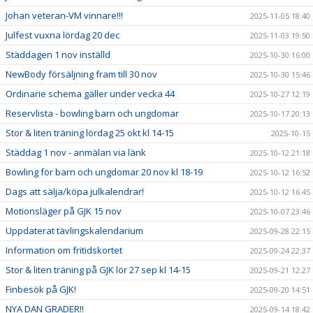
Johan veteran-VM vinnare!!!
2025-11-05 18:40
Julfest vuxna lördag 20 dec
2025-11-03 19:50
Städdagen 1 nov inställd
2025-10-30 16:00
NewBody försäljning fram till 30 nov
2025-10-30 15:46
Ordinarie schema gäller under vecka 44
2025-10-27 12:19
Reservlista - bowling barn och ungdomar
2025-10-17 20:13
Stor & liten träning lördag 25 okt kl 14-15
2025-10-15
Städdag 1 nov - anmälan via länk
2025-10-12 21:18
Bowling för barn och ungdomar 20 nov kl 18-19
2025-10-12 16:52
Dags att sälja/köpa julkalendrar!
2025-10-12 16:45
Motionsläger på GJK 15 nov
2025-10-07 23:46
Uppdaterat tävlingskalendarium
2025-09-28 22:15
Information om fritidskortet
2025-09-24 22:37
Stor & liten träning på GJK lör 27 sep kl 14-15
2025-09-21 12:27
Finbesök på GJK!
2025-09-20 14:51
NYA DAN GRADER!!
2025-09-14 18:42