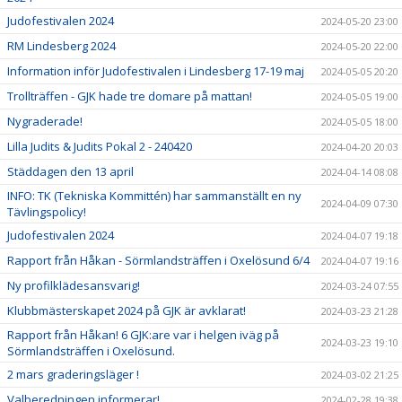
Judofestivalen 2024
2024-05-20 23:00
RM Lindesberg 2024
2024-05-20 22:00
Information inför Judofestivalen i Lindesberg 17-19 maj
2024-05-05 20:20
Trollträffen - GJK hade tre domare på mattan!
2024-05-05 19:00
Nygraderade!
2024-05-05 18:00
Lilla Judits & Judits Pokal 2 - 240420
2024-04-20 20:03
Städdagen den 13 april
2024-04-14 08:08
INFO: TK (Tekniska Kommittén) har sammanställt en ny
2024-04-09 07:30
Tävlingspolicy!
Judofestivalen 2024
2024-04-07 19:18
Rapport från Håkan - Sörmlandsträffen i Oxelösund 6/4
2024-04-07 19:16
Ny profilklädesansvarig!
2024-03-24 07:55
Klubbmästerskapet 2024 på GJK är avklarat!
2024-03-23 21:28
Rapport från Håkan! 6 GJK:are var i helgen iväg på
2024-03-23 19:10
Sörmlandsträffen i Oxelösund.
2 mars graderingsläger !
2024-03-02 21:25
Valberedningen informerar!
2024-02-28 19:38