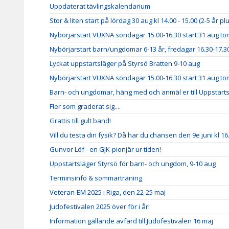
Uppdaterat tävlingskalendarium
Stor & liten start på lördag 30 aug kl 14.00 - 15.00 (2-5 år p
Nybörjarstart VUXNA söndagar 15.00-16.30 start 31 aug to
Nybörjarstart barn/ungdomar 6-13 år, fredagar 16.30-17.30
Lyckat uppstartsläger på Styrsö Bratten 9-10 aug
Nybörjarstart VUXNA söndagar 15.00-16.30 start 31 aug to
Barn- och ungdomar, häng med och anmäl er till Uppstarts
Fler som graderat sig....
Grattis till gult band!
Vill du testa din fysik? Då har du chansen den 9e juni kl 16
Gunvor Löf - en GJK-pionjär ur tiden!
Uppstartsläger Styrsö för barn- och ungdom, 9-10 aug
Terminsinfo & sommarträning
Veteran-EM 2025 i Riga, den 22-25 maj
Judofestivalen 2025 över för i år!
Information gällande avfärd till Judofestivalen 16 maj