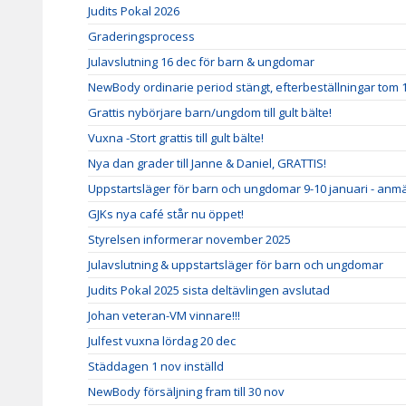
Judits Pokal 2026
Graderingsprocess
Julavslutning 16 dec för barn & ungdomar
NewBody ordinarie period stängt, efterbeställningar tom 
Grattis nybörjare barn/ungdom till gult bälte!
Vuxna -Stort grattis till gult bälte!
Nya dan grader till Janne & Daniel, GRATTIS!
Uppstartsläger för barn och ungdomar 9-10 januari - anm
GJKs nya café står nu öppet!
Styrelsen informerar november 2025
Julavslutning & uppstartsläger för barn och ungdomar
Judits Pokal 2025 sista deltävlingen avslutad
Johan veteran-VM vinnare!!!
Julfest vuxna lördag 20 dec
Städdagen 1 nov inställd
NewBody försäljning fram till 30 nov