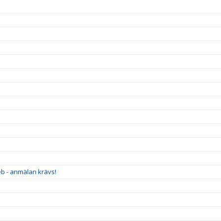
eb - anmälan krävs!