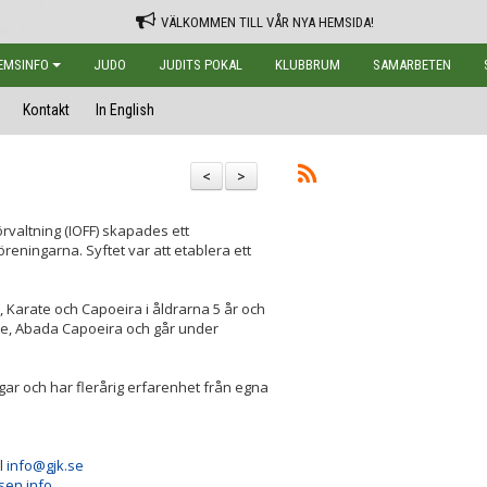
VÄLKOMMEN TILL VÅR NYA HEMSIDA!
EMSINFO
JUDO
JUDITS POKAL
KLUBBRUM
SAMARBETEN
Kontakt
In English
<
>
örvaltning (IOFF) skapades ett
ningarna. Syftet var att etablera ett
 Karate och Capoeira i åldrarna 5 år och
te, Abada Capoeira och går under
ngar och har flerårig erfarenhet från egna
ll
info@gjk.se
sen.info