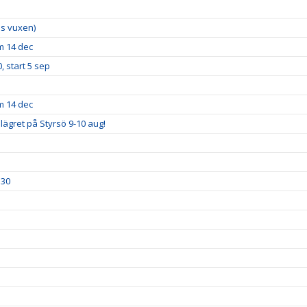
lus vuxen)
m 14 dec
, start 5 sep
m 14 dec
lägret på Styrsö 9-10 aug!
.30