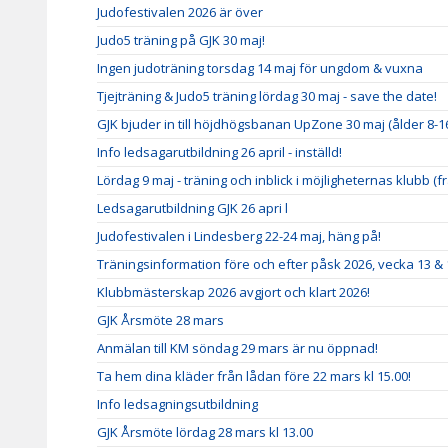
Judofestivalen 2026 är över
Judo5 träning på GJK 30 maj!
Ingen judoträning torsdag 14 maj för ungdom & vuxna
Tjejträning & Judo5 träning lördag 30 maj - save the date!
GJK bjuder in till höjdhögsbanan UpZone 30 maj (ålder 8-1
Info ledsagarutbildning 26 april - inställd!
Lördag 9 maj - träning och inblick i möjligheternas klubb (fr
Ledsagarutbildning GJK 26 apri l
Judofestivalen i Lindesberg 22-24 maj, häng på!
Träningsinformation före och efter påsk 2026, vecka 13 & 
Klubbmästerskap 2026 avgjort och klart 2026!
GJK Årsmöte 28 mars
Anmälan till KM söndag 29 mars är nu öppnad!
Ta hem dina kläder från lådan före 22 mars kl 15.00!
Info ledsagningsutbildning
GJK Årsmöte lördag 28 mars kl 13.00