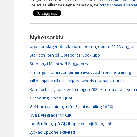
För att se Allianses egna hemsida, se
https://www.allians
Nyhetsarkiv
Uppstartsläger för alla barn- och ungdomar 22-23 aug, a
Stor och liten på Göteborgs judoklubb
Städning i Majorna/Långgatorna
Träningsinformation terminsavslut och sommarträning
Vill du hjälpa till och sälja Newbody (28 maj-20 juni)?
Barn- och ungdomsavslutningen 2026 klar, nu är det somm
Gradering vuxna 3 juni
GJK barnavslutning mån 8 juni (samling 16:50)
Nya DAN grader till GJK!
Judo5 träning på GJK ihop med tjejträningen!
Lyckad UpZone aktivitet!