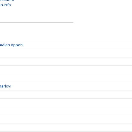
en.info
nmälan öppen!
arlov!