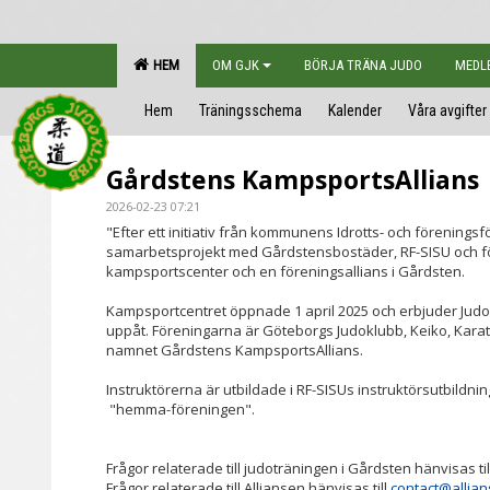
HEM
OM GJK
BÖRJA TRÄNA JUDO
MEDL
Hem
Träningsschema
Kalender
Våra avgifter
Gårdstens KampsportsAllians
2026-02-23 07:21
"Efter ett initiativ från kommunens Idrotts- och föreningsf
samarbetsprojekt med Gårdstensbostäder, RF-SISU och före
kampsportscenter och en föreningsallians i Gårdsten.
Kampsportcentret öppnade 1 april 2025 och erbjuder Judo,
uppåt. Föreningarna är Göteborgs Judoklubb, Keiko, Kara
namnet Gårdstens KampsportsAllians.
Instruktörerna är utbildade i RF-SISUs instruktörsutbildni
"hemma-föreningen".
Frågor relaterade till judoträningen i Gårdsten hänvisas ti
Frågor relaterade till Alliansen hänvisas till
contact@allian