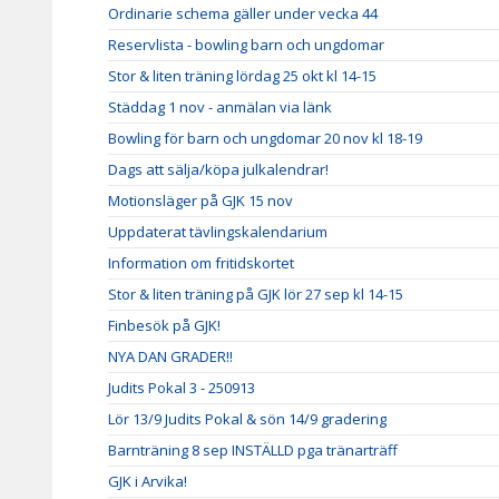
Ordinarie schema gäller under vecka 44
Reservlista - bowling barn och ungdomar
Stor & liten träning lördag 25 okt kl 14-15
Städdag 1 nov - anmälan via länk
Bowling för barn och ungdomar 20 nov kl 18-19
Dags att sälja/köpa julkalendrar!
Motionsläger på GJK 15 nov
Uppdaterat tävlingskalendarium
Information om fritidskortet
Stor & liten träning på GJK lör 27 sep kl 14-15
Finbesök på GJK!
NYA DAN GRADER!!
Judits Pokal 3 - 250913
Lör 13/9 Judits Pokal & sön 14/9 gradering
Barnträning 8 sep INSTÄLLD pga tränarträff
GJK i Arvika!