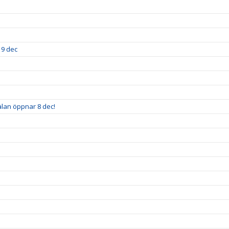
19 dec
älan öppnar 8 dec!