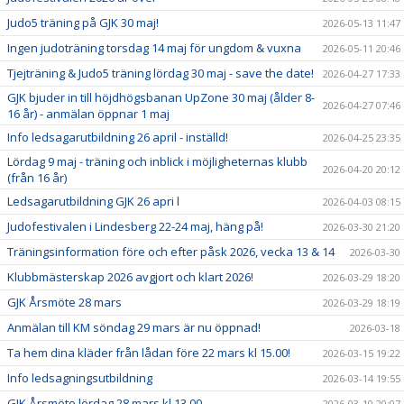
Judo5 träning på GJK 30 maj!
2026-05-13 11:47
Ingen judoträning torsdag 14 maj för ungdom & vuxna
2026-05-11 20:46
Tjejträning & Judo5 träning lördag 30 maj - save the date!
2026-04-27 17:33
GJK bjuder in till höjdhögsbanan UpZone 30 maj (ålder 8-
2026-04-27 07:46
16 år) - anmälan öppnar 1 maj
Info ledsagarutbildning 26 april - inställd!
2026-04-25 23:35
Lördag 9 maj - träning och inblick i möjligheternas klubb
2026-04-20 20:12
(från 16 år)
Ledsagarutbildning GJK 26 apri l
2026-04-03 08:15
Judofestivalen i Lindesberg 22-24 maj, häng på!
2026-03-30 21:20
Träningsinformation före och efter påsk 2026, vecka 13 & 14
2026-03-30
Klubbmästerskap 2026 avgjort och klart 2026!
2026-03-29 18:20
GJK Årsmöte 28 mars
2026-03-29 18:19
Anmälan till KM söndag 29 mars är nu öppnad!
2026-03-18
Ta hem dina kläder från lådan före 22 mars kl 15.00!
2026-03-15 19:22
Info ledsagningsutbildning
2026-03-14 19:55
GJK Årsmöte lördag 28 mars kl 13.00
2026-03-10 20:07