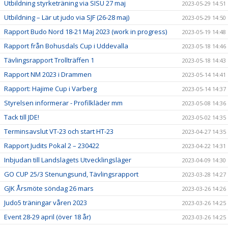
Utbildning styrketräning via SISU 27 maj
2023-05-29 14:51
Utbildning – Lär ut judo via SJF (26-28 maj)
2023-05-29 14:50
Rapport Budo Nord 18-21 Maj 2023 (work in progress)
2023-05-19 14:48
Rapport från Bohusdals Cup i Uddevalla
2023-05-18 14:46
Tävlingsrapport Trollträffen 1
2023-05-18 14:43
Rapport NM 2023 i Drammen
2023-05-14 14:41
Rapport: Hajime Cup i Varberg
2023-05-14 14:37
Styrelsen informerar - Profilkläder mm
2023-05-08 14:36
Tack till JDE!
2023-05-02 14:35
Terminsavslut VT-23 och start HT-23
2023-04-27 14:35
Rapport Judits Pokal 2 – 230422
2023-04-22 14:31
Inbjudan till Landslagets Utvecklingsläger
2023-04-09 14:30
GO CUP 25/3 Stenungsund, Tävlingsrapport
2023-03-28 14:27
GJK Årsmöte söndag 26 mars
2023-03-26 14:26
Judo5 träningar våren 2023
2023-03-26 14:25
Event 28-29 april (över 18 år)
2023-03-26 14:25