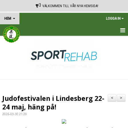
VÄLKOMMEN TILL VÅR NYA HEMSIDA!
HEM
LOGGA IN
HEM
TRÄNINGSSCHEMA
KALENDER
VÅRA AVGIFTER
KONTAKT
Judofestivalen i Lindesberg 22-
<
>
IN ENGLISH
24 maj, häng på!
2026-03-30 21:20