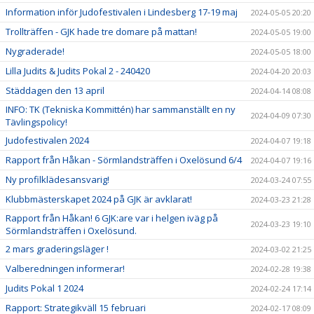
Information inför Judofestivalen i Lindesberg 17-19 maj
2024-05-05 20:20
Trollträffen - GJK hade tre domare på mattan!
2024-05-05 19:00
Nygraderade!
2024-05-05 18:00
Lilla Judits & Judits Pokal 2 - 240420
2024-04-20 20:03
Städdagen den 13 april
2024-04-14 08:08
INFO: TK (Tekniska Kommittén) har sammanställt en ny
2024-04-09 07:30
Tävlingspolicy!
Judofestivalen 2024
2024-04-07 19:18
Rapport från Håkan - Sörmlandsträffen i Oxelösund 6/4
2024-04-07 19:16
Ny profilklädesansvarig!
2024-03-24 07:55
Klubbmästerskapet 2024 på GJK är avklarat!
2024-03-23 21:28
Rapport från Håkan! 6 GJK:are var i helgen iväg på
2024-03-23 19:10
Sörmlandsträffen i Oxelösund.
2 mars graderingsläger !
2024-03-02 21:25
Valberedningen informerar!
2024-02-28 19:38
Judits Pokal 1 2024
2024-02-24 17:14
Rapport: Strategikväll 15 februari
2024-02-17 08:09