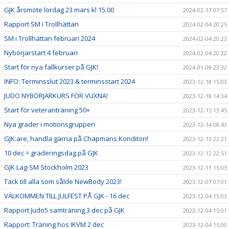
GJK årsmöte lördag 23 mars kl 15.00
2024-02-17 07:57
Rapport SM i Trollhättan
2024-02-04 20:25
SM i Trollhättan februari 2024
2024-02-04 20:23
Nybörjarstart 4 februari
2024-02-04 20:22
Start för nya fallkurser på GJK!
2024-01-09 23:32
INFO: Terminsslut 2023 & terminsstart 2024
2023-12-18 15:03
JUDO NYBÖRJARKURS FÖR VUXNA!
2023-12-18 14:34
Start för veteranträning 50+
2023-12-15 13:45
Nya grader i motionsgruppen
2023-12-14 08:43
GJK:are, handla gärna på Chapmans Konditori!
2023-12-13 22:21
10 dec = graderingsdag på GJK
2023-12-12 22:51
GJK Lag-SM Stockholm 2023
2023-12-11 15:03
Tack till alla som sålde NewBody 2023!
2023-12-07 07:01
VÄLKOMMEN TILL JULFEST PÅ GJK - 16 dec
2023-12-04 15:03
Rapport Judo5 samträning 3 dec på GJK
2023-12-04 15:01
Rapport: Träning hos IKVM 2 dec
2023-12-04 15:00