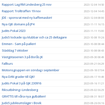
Rapport: Lag RM Lindesberg 25 nov
2023-12-04 14:50
Rapport: Trollträffen 19 nov
2023-12-04 14:45
JDE - sponsrat med ny kaffemaskin!
2023-12-04 08:00
Nya GJK domare på JP4
2023-11-11 16:15
Judits Pokal 2023
2023-11-11 15:00
Judo5 lockade sju klubbar och ca 25 deltagare
2023-10-08 19:26
Emmen - Sam på pallen!
2023-10-08 08:44
Städdag 7 oktober
2023-10-08 08:43
Västgötaserien 3 på Borås JK
2023-09-30 08:49
Fallkurs
2023-09-21 06:29
Motionsgruppen en söndag i september
2023-09-18 07:04
Nya DAN grader till GJK!
2023-09-17 19:49
Judits Pokal 3 på GJK 230916
2023-09-16 11:21
Riksutbilning i Lindesberg
2023-09-02 06:29
GRATTIS till våra nya gulbälten!
2023-08-31 18:07
Judo5 jubileumsläger i Bovik
2023-08-26 06:16