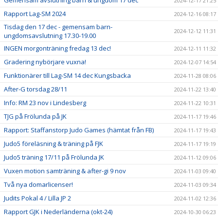
2024-12-17 21:25
Rapport Lag-SM 2024
2024-12-16 08:17
Tisdag den 17 dec - gemensam barn-
2024-12-12 11:31
ungdomsavslutning 17.30-19.00
INGEN morgonträning fredag 13 dec!
2024-12-11 11:32
Gradering nybörjare vuxna!
2024-12-07 14:54
Funktionärer till Lag-SM 14 dec Kungsbacka
2024-11-28 08:06
After-G torsdag 28/11
2024-11-22 13:40
Info: RM 23 nov i Lindesberg
2024-11-22 10:31
TJG på Frölunda på JK
2024-11-17 19:46
Rapport: Staffanstorp Judo Games (hämtat från FB)
2024-11-17 19:43
Judo5 föreläsning & träning på FJK
2024-11-17 19:19
Judo5 träning 17/11 på Frölunda JK
2024-11-12 09:06
Vuxen motion samträning & after-gi 9 nov
2024-11-03 09:40
Två nya domarlicenser!
2024-11-03 09:34
Judits Pokal 4 / Lilla JP 2
2024-11-02 12:36
Rapport GJK i Nederländerna (okt-24)
2024-10-30 06:23