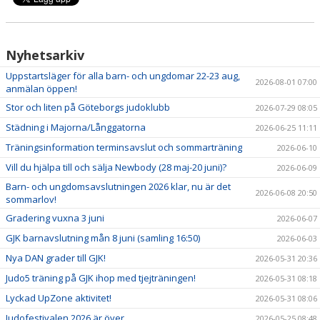
Nyhetsarkiv
Uppstartsläger för alla barn- och ungdomar 22-23 aug,
2026-08-01 07:00
anmälan öppen!
Stor och liten på Göteborgs judoklubb
2026-07-29 08:05
Städning i Majorna/Långgatorna
2026-06-25 11:11
Träningsinformation terminsavslut och sommarträning
2026-06-10
Vill du hjälpa till och sälja Newbody (28 maj-20 juni)?
2026-06-09
Barn- och ungdomsavslutningen 2026 klar, nu är det
2026-06-08 20:50
sommarlov!
Gradering vuxna 3 juni
2026-06-07
GJK barnavslutning mån 8 juni (samling 16:50)
2026-06-03
Nya DAN grader till GJK!
2026-05-31 20:36
Judo5 träning på GJK ihop med tjejträningen!
2026-05-31 08:18
Lyckad UpZone aktivitet!
2026-05-31 08:06
Judofestivalen 2026 är över
2026-05-25 08:48