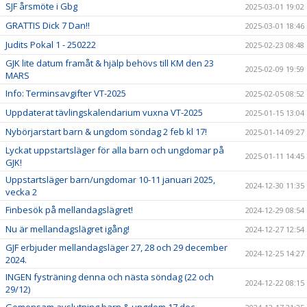
SJF årsmöte i Gbg
2025-03-01 19:02
GRATTIS Dick 7 Dan!!
2025-03-01 18:46
Judits Pokal 1 - 250222
2025-02-23 08:48
GJK lite datum framåt & hjälp behövs till KM den 23
2025-02-09 19:59
MARS
Info: Terminsavgifter VT-2025
2025-02-05 08:52
Uppdaterat tävlingskalendarium vuxna VT-2025
2025-01-15 13:04
Nybörjarstart barn & ungdom söndag 2 feb kl 17!
2025-01-14 09:27
Lyckat uppstartsläger för alla barn och ungdomar på
2025-01-11 14:45
GJK!
Uppstartsläger barn/ungdomar 10-11 januari 2025,
2024-12-30 11:35
vecka 2
Finbesök på mellandagslägret!
2024-12-29 08:54
Nu är mellandagslägret igång!
2024-12-27 12:54
GJF erbjuder mellandagsläger 27, 28 och 29 december
2024-12-25 14:27
2024.
INGEN fysträning denna och nästa söndag (22 och
2024-12-22 08:15
29/12)
Gemensam avslutning barn & ungdom 17 dec