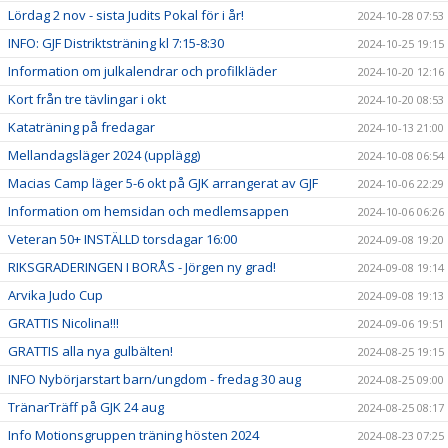
Lördag 2 nov - sista Judits Pokal för i år!
2024-10-28 07:53
INFO: GJF Distriktsträning kl 7:15-8:30
2024-10-25 19:15
Information om julkalendrar och profilkläder
2024-10-20 12:16
Kort från tre tävlingar i okt
2024-10-20 08:53
Kataträning på fredagar
2024-10-13 21:00
Mellandagsläger 2024 (upplägg)
2024-10-08 06:54
Macias Camp läger 5-6 okt på GJK arrangerat av GJF
2024-10-06 22:29
Information om hemsidan och medlemsappen
2024-10-06 06:26
Veteran 50+ INSTÄLLD torsdagar 16:00
2024-09-08 19:20
RIKSGRADERINGEN I BORÅS - Jörgen ny grad!
2024-09-08 19:14
Arvika Judo Cup
2024-09-08 19:13
GRATTIS Nicolina!!!
2024-09-06 19:51
GRATTIS alla nya gulbälten!
2024-08-25 19:15
INFO Nybörjarstart barn/ungdom - fredag 30 aug
2024-08-25 09:00
TränarTräff på GJK 24 aug
2024-08-25 08:17
Info Motionsgruppen träning hösten 2024
2024-08-23 07:25