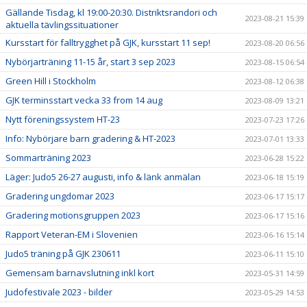
Gällande Tisdag, kl 19:00-20:30. Distriktsrandori och
2023-08-21 15:39
aktuella tävlingssituationer
Kursstart för falltrygghet på GJK, kursstart 11 sep!
2023-08-20 06:56
Nybörjarträning 11-15 år, start 3 sep 2023
2023-08-15 06:54
Green Hill i Stockholm
2023-08-12 06:38
GJK terminsstart vecka 33 from 14 aug
2023-08-09 13:21
Nytt föreningssystem HT-23
2023-07-23 17:26
Info: Nybörjare barn gradering & HT-2023
2023-07-01 13:33
Sommarträning 2023
2023-06-28 15:22
Läger: Judo5 26-27 augusti, info & länk anmälan
2023-06-18 15:19
Gradering ungdomar 2023
2023-06-17 15:17
Gradering motionsgruppen 2023
2023-06-17 15:16
Rapport Veteran-EM i Slovenien
2023-06-16 15:14
Judo5 träning på GJK 230611
2023-06-11 15:10
Gemensam barnavslutning inkl kort
2023-05-31 14:59
Judofestivale 2023 - bilder
2023-05-29 14:53