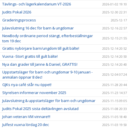
Tävlings- och lägerkalendarium VT-2026
2026-01-02 19:10
Judits Pokal 2026
2025-12-30 22:31
Graderingsprocess
2025-12-17
Julavslutning 16 dec för barn & ungdomar
2025-12-16 22:57
NewBody ordinarie period stängt, efterbeställningar
2025-12-15 21:55
tom 19 dec
Grattis nybörjare barn/ungdom till gult bälte!
2025-12-14 20:52
Vuxna -Stort grattis till gult bälte!
2025-12-14 20:50
Nya dan grader till Janne & Daniel, GRATTIS!
2025-12-14 20:40
Uppstartsläger för barn och ungdomar 9-10 januari -
2025-12-04 07:24
anmälan öppnar 8 dec!
GJKs nya café står nu öppet!
2025-11-28 20:44
Styrelsen informerar november 2025
2025-11-23 14:37
Julavslutning & uppstartsläger för barn och ungdomar
2025-11-15 09:05
Judits Pokal 2025 sista deltävlingen avslutad
2025-11-08 20:33
Johan veteran-VM vinnare!!!
2025-11-05 18:40
Julfest vuxna lördag 20 dec
2025-11-03 19:50