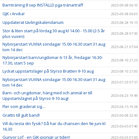
Barnträning 8 sep INSTÄLLD pga tränarträff
2025-09-08 06:10
GJK i Arvika!
2025-09-08 06:05
Uppdaterat tävlingskalendarium
2025-08-28 19:15
Stor & liten start på lördag 30 aug kl 14.00 - 15.00 (2-5 år
2025-08-28 07:30
plus vuxen)
Nybörjarstart VUXNA söndagar 15.00-16.30 start 31 aug
2025-08-21 07:04
tom 14 dec
Nybörjarstart barn/ungdomar 6-13 år, fredagar 16.30-
2025-08-10 21:25
17.30, start 5 sep
Lyckat uppstartsläger på Styrsö Bratten 9-10 aug
2025-08-10 21:00
Nybörjarstart VUXNA söndagar 15.00-16.30 start 31 aug
2025-07-23 07:57
tom 14 dec
Barn- och ungdomar, häng med och anmäl er till
2025-06-23 19:49
Uppstartslägret på Styrsö 9-10 aug!
Fler som graderat sig....
2025-06-15 19:28
Grattis till gult band!
2025-06-08 22:43
Vill du testa din fysik? Då har du chansen den 9e juni kl
2025-06-05 07:40
16.30
Gunvor Löf - en GJK-pionjär ur tiden!
2025-06-03 01:00