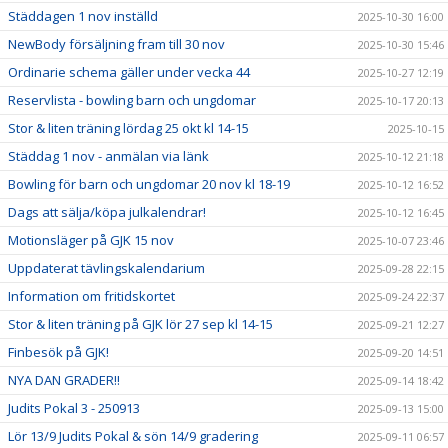
Städdagen 1 nov inställd
2025-10-30 16:00
NewBody försäljning fram till 30 nov
2025-10-30 15:46
Ordinarie schema gäller under vecka 44
2025-10-27 12:19
Reservlista - bowling barn och ungdomar
2025-10-17 20:13
Stor & liten träning lördag 25 okt kl 14-15
2025-10-15
Städdag 1 nov - anmälan via länk
2025-10-12 21:18
Bowling för barn och ungdomar 20 nov kl 18-19
2025-10-12 16:52
Dags att sälja/köpa julkalendrar!
2025-10-12 16:45
Motionsläger på GJK 15 nov
2025-10-07 23:46
Uppdaterat tävlingskalendarium
2025-09-28 22:15
Information om fritidskortet
2025-09-24 22:37
Stor & liten träning på GJK lör 27 sep kl 14-15
2025-09-21 12:27
Finbesök på GJK!
2025-09-20 14:51
NYA DAN GRADER!!
2025-09-14 18:42
Judits Pokal 3 - 250913
2025-09-13 15:00
Lör 13/9 Judits Pokal & sön 14/9 gradering
2025-09-11 06:57