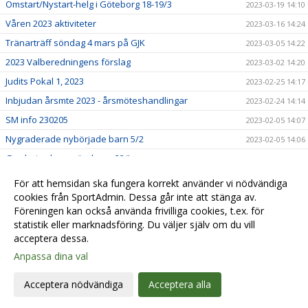
Omstart/Nystart-helg i Göteborg 18-19/3
2023-03-19 14:10
Våren 2023 aktiviteter
2023-03-16 14:24
Tränarträff söndag 4 mars på GJK
2023-03-05 14:22
2023 Valberedningens förslag
2023-03-02 14:20
Judits Pokal 1, 2023
2023-02-25 14:17
Inbjudan årsmte 2023 - årsmöteshandlingar
2023-02-24 14:14
SM info 230205
2023-02-05 14:07
Nygraderade nybörjade barn 5/2
2023-02-05 14:06
Gradering barn söndagar 22/!
2023-01-22 14:03
Lindesberg utvecklingsläger, jan-23
2023-01-22 13:58
För att hemsidan ska fungera korrekt använder vi nödvändiga
Lilla Trollträffen1, jan-23
cookies från SportAdmin. Dessa går inte att stänga av.
2023-01-21 14:01
Föreningen kan också använda frivilliga cookies, t.ex. för
In English
2023-01-01 14:05
statistik eller marknadsföring. Du väljer själv om du vill
acceptera dessa.
Anpassa dina val
Cookie-
Gå till
inställningar
Webbversion
Acceptera nödvändiga
Acceptera alla