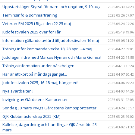
Uppstartsläger Styrsö för barn- och ungdom, 9-10 aug
2025-05-30 14:23
Terminsinfo & sommarträning
2025-05-26 07:07
Veteran-EM 2025 i Riga, den 22-25 maj
2025-05-24 07:26
Judofestivalen 2025 över för i år!
2025-05-19 19:06
Information gällande avfärd till Judofestivalen 16 maj
2025-05-05 21:22
Träning inför kommande vecka 18, 28 april - 4 maj
2025-04-27 09:01
Judoläger i Idre med Marcus Nyman och Maria Gomez!
2025-04-22 16:55
Träningsinformation under påskhelgen
2025-04-13 15:24
Här är ett kort på måndagsgänget...
2025-04-07 20:42
Judofestivalen 2025, 16-18 maj, häng med!
2025-04-06 19:20
Nya svartbälten,!
2025-04-03 14:29
Invigning av Gårdstens Kampcenter
2025-03-31 22:08
Söndag 30 mars invigs Gårdstens kampsportcenter
2025-03-24 06:57
GJK Klubbmästerskap 2025 (KM)
2025-03-23 19:02
Kallelse, dagordning och handlingar GJK årsmöte 23
2025-03-02 21:32
mars