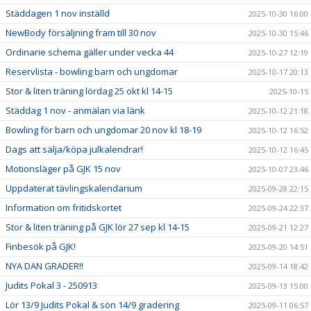
Städdagen 1 nov inställd
2025-10-30 16:00
NewBody försäljning fram till 30 nov
2025-10-30 15:46
Ordinarie schema gäller under vecka 44
2025-10-27 12:19
Reservlista - bowling barn och ungdomar
2025-10-17 20:13
Stor & liten träning lördag 25 okt kl 14-15
2025-10-15
Städdag 1 nov - anmälan via länk
2025-10-12 21:18
Bowling för barn och ungdomar 20 nov kl 18-19
2025-10-12 16:52
Dags att sälja/köpa julkalendrar!
2025-10-12 16:45
Motionsläger på GJK 15 nov
2025-10-07 23:46
Uppdaterat tävlingskalendarium
2025-09-28 22:15
Information om fritidskortet
2025-09-24 22:37
Stor & liten träning på GJK lör 27 sep kl 14-15
2025-09-21 12:27
Finbesök på GJK!
2025-09-20 14:51
NYA DAN GRADER!!
2025-09-14 18:42
Judits Pokal 3 - 250913
2025-09-13 15:00
Lör 13/9 Judits Pokal & sön 14/9 gradering
2025-09-11 06:57