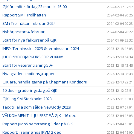
GJK årsmöte lördag 23 mars kl 15.00
2024-02-17 07:57
Rapport SM i Trollhättan
2024-02-04 20:25
SM i Trollhättan februari 2024
2024-02-04 20:23
Nybörjarstart 4 februari
2024-02-04 20:22
Start för nya fallkurser på GJK!
2024-01-09 23:32
INFO: Terminsslut 2023 & terminsstart 2024
2023-12-18 15:03
JUDO NYBÖRJARKURS FÖR VUXNA!
2023-12-18 14:34
Start för veteranträning 50+
2023-12-15 13:45
Nya grader i motionsgruppen
2023-12-14 08:43
GJK:are, handla gärna på Chapmans Konditori!
2023-12-13 22:21
10 dec = graderingsdag på GJK
2023-12-12 22:51
GJK Lag-SM Stockholm 2023
2023-12-11 15:03
Tack till alla som sålde NewBody 2023!
2023-12-07 07:01
VÄLKOMMEN TILL JULFEST PÅ GJK - 16 dec
2023-12-04 15:03
Rapport Judo5 samträning 3 dec på GJK
2023-12-04 15:01
Rapport: Träning hos IKVM 2 dec
2023-12-04 15:00