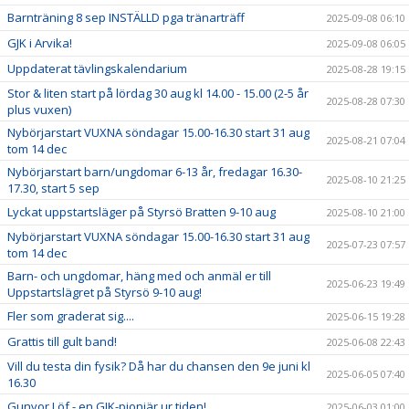
Barnträning 8 sep INSTÄLLD pga tränarträff
2025-09-08 06:10
GJK i Arvika!
2025-09-08 06:05
Uppdaterat tävlingskalendarium
2025-08-28 19:15
Stor & liten start på lördag 30 aug kl 14.00 - 15.00 (2-5 år
2025-08-28 07:30
plus vuxen)
Nybörjarstart VUXNA söndagar 15.00-16.30 start 31 aug
2025-08-21 07:04
tom 14 dec
Nybörjarstart barn/ungdomar 6-13 år, fredagar 16.30-
2025-08-10 21:25
17.30, start 5 sep
Lyckat uppstartsläger på Styrsö Bratten 9-10 aug
2025-08-10 21:00
Nybörjarstart VUXNA söndagar 15.00-16.30 start 31 aug
2025-07-23 07:57
tom 14 dec
Barn- och ungdomar, häng med och anmäl er till
2025-06-23 19:49
Uppstartslägret på Styrsö 9-10 aug!
Fler som graderat sig....
2025-06-15 19:28
Grattis till gult band!
2025-06-08 22:43
Vill du testa din fysik? Då har du chansen den 9e juni kl
2025-06-05 07:40
16.30
Gunvor Löf - en GJK-pionjär ur tiden!
2025-06-03 01:00