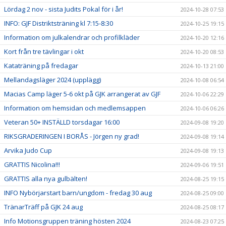
Lördag 2 nov - sista Judits Pokal för i år!
2024-10-28 07:53
INFO: GJF Distriktsträning kl 7:15-8:30
2024-10-25 19:15
Information om julkalendrar och profilkläder
2024-10-20 12:16
Kort från tre tävlingar i okt
2024-10-20 08:53
Kataträning på fredagar
2024-10-13 21:00
Mellandagsläger 2024 (upplägg)
2024-10-08 06:54
Macias Camp läger 5-6 okt på GJK arrangerat av GJF
2024-10-06 22:29
Information om hemsidan och medlemsappen
2024-10-06 06:26
Veteran 50+ INSTÄLLD torsdagar 16:00
2024-09-08 19:20
RIKSGRADERINGEN I BORÅS - Jörgen ny grad!
2024-09-08 19:14
Arvika Judo Cup
2024-09-08 19:13
GRATTIS Nicolina!!!
2024-09-06 19:51
GRATTIS alla nya gulbälten!
2024-08-25 19:15
INFO Nybörjarstart barn/ungdom - fredag 30 aug
2024-08-25 09:00
TränarTräff på GJK 24 aug
2024-08-25 08:17
Info Motionsgruppen träning hösten 2024
2024-08-23 07:25