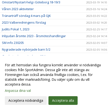
Omstart/Nystart-helg i Göteborg 18-19/3
2023-03-19 14:10
Våren 2023 aktiviteter
2023-03-16 14:24
Tränarträff söndag 4 mars på GJK
2023-03-05 14:22
2023 Valberedningens förslag
2023-03-02 14:20
Judits Pokal 1, 2023
2023-02-25 14:17
Inbjudan årsmte 2023 - årsmöteshandlingar
2023-02-24 14:14
SM info 230205
2023-02-05 14:07
Nygraderade nybörjade barn 5/2
2023-02-05 14:06
Gradering barn söndagar 22/!
2023-01-22 14:03
Lindesberg utvecklingsläger, jan-23
2023-01-22 13:58
För att hemsidan ska fungera korrekt använder vi nödvändiga
Lilla Trollträffen1, jan-23
cookies från SportAdmin. Dessa går inte att stänga av.
2023-01-21 14:01
Föreningen kan också använda frivilliga cookies, t.ex. för
In English
2023-01-01 14:05
statistik eller marknadsföring. Du väljer själv om du vill
acceptera dessa.
Anpassa dina val
Cookie-
Gå till
inställningar
Webbversion
Acceptera nödvändiga
Acceptera alla