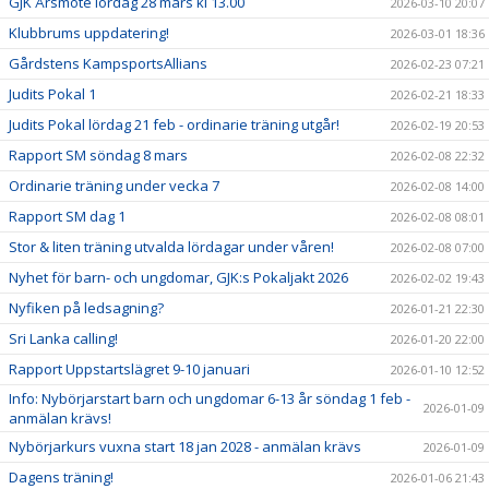
GJK Årsmöte lördag 28 mars kl 13.00
2026-03-10 20:07
Klubbrums uppdatering!
2026-03-01 18:36
Gårdstens KampsportsAllians
2026-02-23 07:21
Judits Pokal 1
2026-02-21 18:33
Judits Pokal lördag 21 feb - ordinarie träning utgår!
2026-02-19 20:53
Rapport SM söndag 8 mars
2026-02-08 22:32
Ordinarie träning under vecka 7
2026-02-08 14:00
Rapport SM dag 1
2026-02-08 08:01
Stor & liten träning utvalda lördagar under våren!
2026-02-08 07:00
Nyhet för barn- och ungdomar, GJK:s Pokaljakt 2026
2026-02-02 19:43
Nyfiken på ledsagning?
2026-01-21 22:30
Sri Lanka calling!
2026-01-20 22:00
Rapport Uppstartslägret 9-10 januari
2026-01-10 12:52
Info: Nybörjarstart barn och ungdomar 6-13 år söndag 1 feb -
2026-01-09
anmälan krävs!
Nybörjarkurs vuxna start 18 jan 2028 - anmälan krävs
2026-01-09
Dagens träning!
2026-01-06 21:43