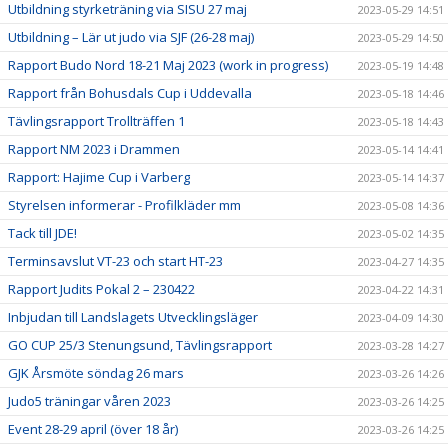
Utbildning styrketräning via SISU 27 maj
2023-05-29 14:51
Utbildning – Lär ut judo via SJF (26-28 maj)
2023-05-29 14:50
Rapport Budo Nord 18-21 Maj 2023 (work in progress)
2023-05-19 14:48
Rapport från Bohusdals Cup i Uddevalla
2023-05-18 14:46
Tävlingsrapport Trollträffen 1
2023-05-18 14:43
Rapport NM 2023 i Drammen
2023-05-14 14:41
Rapport: Hajime Cup i Varberg
2023-05-14 14:37
Styrelsen informerar - Profilkläder mm
2023-05-08 14:36
Tack till JDE!
2023-05-02 14:35
Terminsavslut VT-23 och start HT-23
2023-04-27 14:35
Rapport Judits Pokal 2 – 230422
2023-04-22 14:31
Inbjudan till Landslagets Utvecklingsläger
2023-04-09 14:30
GO CUP 25/3 Stenungsund, Tävlingsrapport
2023-03-28 14:27
GJK Årsmöte söndag 26 mars
2023-03-26 14:26
Judo5 träningar våren 2023
2023-03-26 14:25
Event 28-29 april (över 18 år)
2023-03-26 14:25