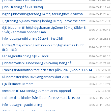
Judofestivalen 2026 är över
2026-05-25 08:48
Judo5 träning på GJK 30 maj!
2026-05-13 11:47
Ingen judoträning torsdag 14 maj för ungdom & vuxna
2026-05-11 20:46
Tjejträning & Judo5 träning lördag 30 maj - save the date!
2026-04-27 17:33
GJK bjuder in till höjdhögsbanan UpZone 30 maj (ålder 8-
2026-04-27 07:46
16 år) - anmälan öppnar 1 maj
Info ledsagarutbildning 26 april - inställd!
2026-04-25 23:35
Lördag 9 maj - träning och inblick i möjligheternas klubb
2026-04-20 20:12
(från 16 år)
Ledsagarutbildning GJK 26 apri l
2026-04-03 08:15
Judofestivalen i Lindesberg 22-24 maj, häng på!
2026-03-30 21:20
Träningsinformation före och efter påsk 2026, vecka 13 & 14
2026-03-30
Klubbmästerskap 2026 avgjort och klart 2026!
2026-03-29 18:20
GJK Årsmöte 28 mars
2026-03-29 18:19
Anmälan till KM söndag 29 mars är nu öppnad!
2026-03-18
Ta hem dina kläder från lådan före 22 mars kl 15.00!
2026-03-15 19:22
Info ledsagningsutbildning
2026-03-14 19:55