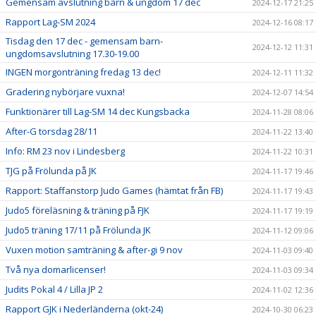
Gemensam avslutning barn & ungdom 17 dec
2024-12-17 21:25
Rapport Lag-SM 2024
2024-12-16 08:17
Tisdag den 17 dec - gemensam barn-
2024-12-12 11:31
ungdomsavslutning 17.30-19.00
INGEN morgonträning fredag 13 dec!
2024-12-11 11:32
Gradering nybörjare vuxna!
2024-12-07 14:54
Funktionärer till Lag-SM 14 dec Kungsbacka
2024-11-28 08:06
After-G torsdag 28/11
2024-11-22 13:40
Info: RM 23 nov i Lindesberg
2024-11-22 10:31
TJG på Frölunda på JK
2024-11-17 19:46
Rapport: Staffanstorp Judo Games (hämtat från FB)
2024-11-17 19:43
Judo5 föreläsning & träning på FJK
2024-11-17 19:19
Judo5 träning 17/11 på Frölunda JK
2024-11-12 09:06
Vuxen motion samträning & after-gi 9 nov
2024-11-03 09:40
Två nya domarlicenser!
2024-11-03 09:34
Judits Pokal 4 / Lilla JP 2
2024-11-02 12:36
Rapport GJK i Nederländerna (okt-24)
2024-10-30 06:23