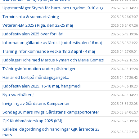
Uppstartsläger Styrsö för barn- och ungdom, 9-10 aug
2025-05-30 14:23
Terminsinfo & sommarträning
2025-05-26 07:07
Veteran-EM 2025 i Riga, den 22-25 maj
2025-05-24 07:26
Judofestivalen 2025 över för i år!
2025-05-19 19:06
Information gällande avfärd till Judofestivalen 16 maj
2025-05-05 21:22
Träning inför kommande vecka 18, 28 april - 4 maj
2025-04-27 09:01
Judoläger i Idre med Marcus Nyman och Maria Gomez!
2025-04-22 16:55
Träningsinformation under påskhelgen
2025-04-13 15:24
Här är ett kort på måndagsgänget...
2025-04-07 20:42
Judofestivalen 2025, 16-18 maj, häng med!
2025-04-06 19:20
Nya svartbälten,!
2025-04-03 14:29
Invigning av Gårdstens Kampcenter
2025-03-31 22:08
Söndag 30 mars invigs Gårdstens kampsportcenter
2025-03-24 06:57
GJK Klubbmästerskap 2025 (KM)
2025-03-23 19:02
Kallelse, dagordning och handlingar GJK årsmöte 23
2025-03-02 21:32
mars