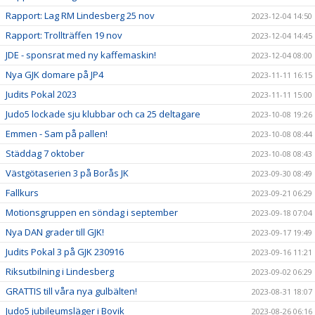
Rapport: Lag RM Lindesberg 25 nov
2023-12-04 14:50
Rapport: Trollträffen 19 nov
2023-12-04 14:45
JDE - sponsrat med ny kaffemaskin!
2023-12-04 08:00
Nya GJK domare på JP4
2023-11-11 16:15
Judits Pokal 2023
2023-11-11 15:00
Judo5 lockade sju klubbar och ca 25 deltagare
2023-10-08 19:26
Emmen - Sam på pallen!
2023-10-08 08:44
Städdag 7 oktober
2023-10-08 08:43
Västgötaserien 3 på Borås JK
2023-09-30 08:49
Fallkurs
2023-09-21 06:29
Motionsgruppen en söndag i september
2023-09-18 07:04
Nya DAN grader till GJK!
2023-09-17 19:49
Judits Pokal 3 på GJK 230916
2023-09-16 11:21
Riksutbilning i Lindesberg
2023-09-02 06:29
GRATTIS till våra nya gulbälten!
2023-08-31 18:07
Judo5 jubileumsläger i Bovik
2023-08-26 06:16