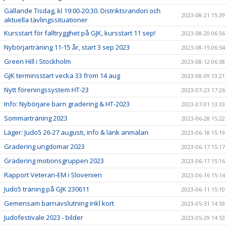
Gällande Tisdag, kl 19:00-20:30. Distriktsrandori och
2023-08-21 15:39
aktuella tävlingssituationer
Kursstart för falltrygghet på GJK, kursstart 11 sep!
2023-08-20 06:56
Nybörjarträning 11-15 år, start 3 sep 2023
2023-08-15 06:54
Green Hill i Stockholm
2023-08-12 06:38
GJK terminsstart vecka 33 from 14 aug
2023-08-09 13:21
Nytt föreningssystem HT-23
2023-07-23 17:26
Info: Nybörjare barn gradering & HT-2023
2023-07-01 13:33
Sommarträning 2023
2023-06-28 15:22
Läger: Judo5 26-27 augusti, info & länk anmälan
2023-06-18 15:19
Gradering ungdomar 2023
2023-06-17 15:17
Gradering motionsgruppen 2023
2023-06-17 15:16
Rapport Veteran-EM i Slovenien
2023-06-16 15:14
Judo5 träning på GJK 230611
2023-06-11 15:10
Gemensam barnavslutning inkl kort
2023-05-31 14:59
Judofestivale 2023 - bilder
2023-05-29 14:53