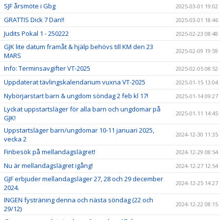
SJF årsmöte i Gbg
2025-03-01 19:02
GRATTIS Dick 7 Dan!!
2025-03-01 18:46
Judits Pokal 1 - 250222
2025-02-23 08:48
GJK lite datum framåt & hjälp behövs till KM den 23
2025-02-09 19:59
MARS
Info: Terminsavgifter VT-2025
2025-02-05 08:52
Uppdaterat tävlingskalendarium vuxna VT-2025
2025-01-15 13:04
Nybörjarstart barn & ungdom söndag 2 feb kl 17!
2025-01-14 09:27
Lyckat uppstartsläger för alla barn och ungdomar på
2025-01-11 14:45
GJK!
Uppstartsläger barn/ungdomar 10-11 januari 2025,
2024-12-30 11:35
vecka 2
Finbesök på mellandagslägret!
2024-12-29 08:54
Nu är mellandagslägret igång!
2024-12-27 12:54
GJF erbjuder mellandagsläger 27, 28 och 29 december
2024-12-25 14:27
2024.
INGEN fysträning denna och nästa söndag (22 och
2024-12-22 08:15
29/12)