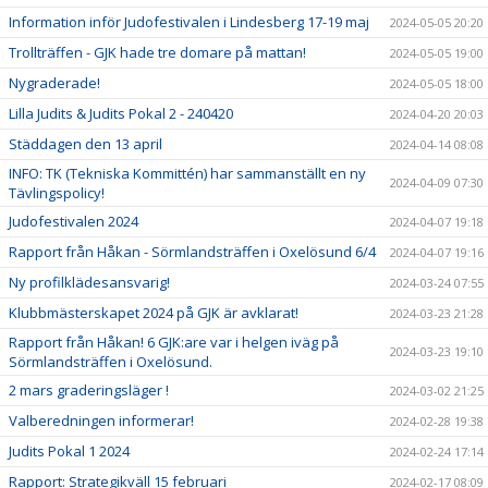
Information inför Judofestivalen i Lindesberg 17-19 maj
2024-05-05 20:20
Trollträffen - GJK hade tre domare på mattan!
2024-05-05 19:00
Nygraderade!
2024-05-05 18:00
Lilla Judits & Judits Pokal 2 - 240420
2024-04-20 20:03
Städdagen den 13 april
2024-04-14 08:08
INFO: TK (Tekniska Kommittén) har sammanställt en ny
2024-04-09 07:30
Tävlingspolicy!
Judofestivalen 2024
2024-04-07 19:18
Rapport från Håkan - Sörmlandsträffen i Oxelösund 6/4
2024-04-07 19:16
Ny profilklädesansvarig!
2024-03-24 07:55
Klubbmästerskapet 2024 på GJK är avklarat!
2024-03-23 21:28
Rapport från Håkan! 6 GJK:are var i helgen iväg på
2024-03-23 19:10
Sörmlandsträffen i Oxelösund.
2 mars graderingsläger !
2024-03-02 21:25
Valberedningen informerar!
2024-02-28 19:38
Judits Pokal 1 2024
2024-02-24 17:14
Rapport: Strategikväll 15 februari
2024-02-17 08:09