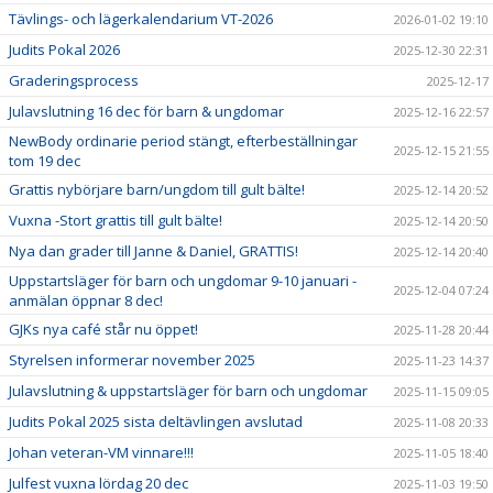
Tävlings- och lägerkalendarium VT-2026
2026-01-02 19:10
Judits Pokal 2026
2025-12-30 22:31
Graderingsprocess
2025-12-17
Julavslutning 16 dec för barn & ungdomar
2025-12-16 22:57
NewBody ordinarie period stängt, efterbeställningar
2025-12-15 21:55
tom 19 dec
Grattis nybörjare barn/ungdom till gult bälte!
2025-12-14 20:52
Vuxna -Stort grattis till gult bälte!
2025-12-14 20:50
Nya dan grader till Janne & Daniel, GRATTIS!
2025-12-14 20:40
Uppstartsläger för barn och ungdomar 9-10 januari -
2025-12-04 07:24
anmälan öppnar 8 dec!
GJKs nya café står nu öppet!
2025-11-28 20:44
Styrelsen informerar november 2025
2025-11-23 14:37
Julavslutning & uppstartsläger för barn och ungdomar
2025-11-15 09:05
Judits Pokal 2025 sista deltävlingen avslutad
2025-11-08 20:33
Johan veteran-VM vinnare!!!
2025-11-05 18:40
Julfest vuxna lördag 20 dec
2025-11-03 19:50