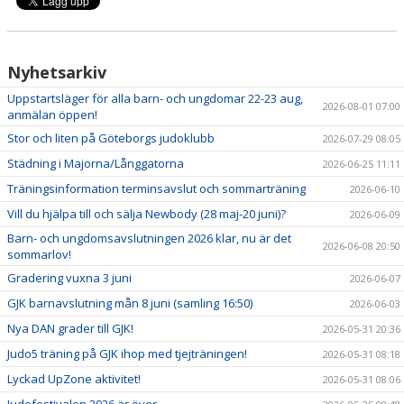
Nyhetsarkiv
Uppstartsläger för alla barn- och ungdomar 22-23 aug,
2026-08-01 07:00
anmälan öppen!
Stor och liten på Göteborgs judoklubb
2026-07-29 08:05
Städning i Majorna/Långgatorna
2026-06-25 11:11
Träningsinformation terminsavslut och sommarträning
2026-06-10
Vill du hjälpa till och sälja Newbody (28 maj-20 juni)?
2026-06-09
Barn- och ungdomsavslutningen 2026 klar, nu är det
2026-06-08 20:50
sommarlov!
Gradering vuxna 3 juni
2026-06-07
GJK barnavslutning mån 8 juni (samling 16:50)
2026-06-03
Nya DAN grader till GJK!
2026-05-31 20:36
Judo5 träning på GJK ihop med tjejträningen!
2026-05-31 08:18
Lyckad UpZone aktivitet!
2026-05-31 08:06