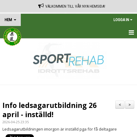
VÄLKOMMEN TILL VÅR NYA HEMSIDA!
HEM
LOGGA IN
HEM
TRÄNINGSSCHEMA
KALENDER
VÅRA AVGIFTER
KONTAKT
Info ledsagarutbildning 26
<
>
IN ENGLISH
april - inställd!
2026-04-25 23:35
Ledsagarutbildningen imorgon är inställd pga för få deltagare