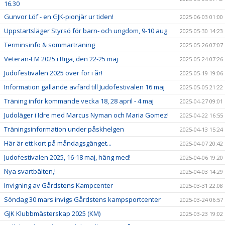
16.30
Gunvor Löf - en GJK-pionjär ur tiden!
2025-06-03 01:00
Uppstartsläger Styrsö för barn- och ungdom, 9-10 aug
2025-05-30 14:23
Terminsinfo & sommarträning
2025-05-26 07:07
Veteran-EM 2025 i Riga, den 22-25 maj
2025-05-24 07:26
Judofestivalen 2025 över för i år!
2025-05-19 19:06
Information gällande avfärd till Judofestivalen 16 maj
2025-05-05 21:22
Träning inför kommande vecka 18, 28 april - 4 maj
2025-04-27 09:01
Judoläger i Idre med Marcus Nyman och Maria Gomez!
2025-04-22 16:55
Träningsinformation under påskhelgen
2025-04-13 15:24
Här är ett kort på måndagsgänget...
2025-04-07 20:42
Judofestivalen 2025, 16-18 maj, häng med!
2025-04-06 19:20
Nya svartbälten,!
2025-04-03 14:29
Invigning av Gårdstens Kampcenter
2025-03-31 22:08
Söndag 30 mars invigs Gårdstens kampsportcenter
2025-03-24 06:57
GJK Klubbmästerskap 2025 (KM)
2025-03-23 19:02