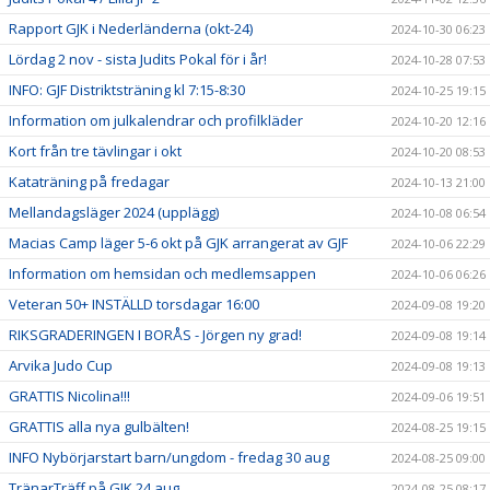
Rapport GJK i Nederländerna (okt-24)
2024-10-30 06:23
Lördag 2 nov - sista Judits Pokal för i år!
2024-10-28 07:53
INFO: GJF Distriktsträning kl 7:15-8:30
2024-10-25 19:15
Information om julkalendrar och profilkläder
2024-10-20 12:16
Kort från tre tävlingar i okt
2024-10-20 08:53
Kataträning på fredagar
2024-10-13 21:00
Mellandagsläger 2024 (upplägg)
2024-10-08 06:54
Macias Camp läger 5-6 okt på GJK arrangerat av GJF
2024-10-06 22:29
Information om hemsidan och medlemsappen
2024-10-06 06:26
Veteran 50+ INSTÄLLD torsdagar 16:00
2024-09-08 19:20
RIKSGRADERINGEN I BORÅS - Jörgen ny grad!
2024-09-08 19:14
Arvika Judo Cup
2024-09-08 19:13
GRATTIS Nicolina!!!
2024-09-06 19:51
GRATTIS alla nya gulbälten!
2024-08-25 19:15
INFO Nybörjarstart barn/ungdom - fredag 30 aug
2024-08-25 09:00
TränarTräff på GJK 24 aug
2024-08-25 08:17