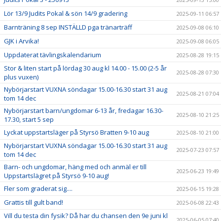
Lör 13/9 Judits Pokal & sön 14/9 gradering
2025-09-11 06:57
Barnträning 8 sep INSTÄLLD pga tränarträff
2025-09-08 06:10
GJK i Arvika!
2025-09-08 06:05
Uppdaterat tävlingskalendarium
2025-08-28 19:15
Stor & liten start på lördag 30 aug kl 14.00 - 15.00 (2-5 år
2025-08-28 07:30
plus vuxen)
Nybörjarstart VUXNA söndagar 15.00-16.30 start 31 aug
2025-08-21 07:04
tom 14 dec
Nybörjarstart barn/ungdomar 6-13 år, fredagar 16.30-
2025-08-10 21:25
17.30, start 5 sep
Lyckat uppstartsläger på Styrsö Bratten 9-10 aug
2025-08-10 21:00
Nybörjarstart VUXNA söndagar 15.00-16.30 start 31 aug
2025-07-23 07:57
tom 14 dec
Barn- och ungdomar, häng med och anmäl er till
2025-06-23 19:49
Uppstartslägret på Styrsö 9-10 aug!
Fler som graderat sig....
2025-06-15 19:28
Grattis till gult band!
2025-06-08 22:43
Vill du testa din fysik? Då har du chansen den 9e juni kl
2025-06-05 07:40