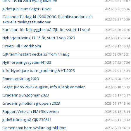
GRATTIS till våra nya gulbälten!
2023-08-31 18:07
Judo5 jubileumsläger i Bovik
2023-08-26 06:16
Gällande Tisdag, kl 19:00-20:30. Distriktsrandori och
2023-08-21 15:39
aktuella tävlingssituationer
Kursstart för falltrygghet på GJK, kursstart 11 sep!
2023-08-20 06:56
Nybörjarträning 11-15 år, start 3 sep 2023
2023-08-15 06:54
Green Hill i Stockholm
2023-08-12 06:38
GJK terminsstart vecka 33 from 14 aug
2023-08-09 13:21
Nytt föreningssystem HT-23
2023-07-23 17:26
Info: Nybörjare barn gradering & HT-2023
2023-07-01 13:33
Sommarträning 2023
2023-06-28 15:22
Läger: Judo5 26-27 augusti, info & länk anmälan
2023-06-18 15:19
Gradering ungdomar 2023
2023-06-17 15:17
Gradering motionsgruppen 2023
2023-06-17 15:16
Rapport Veteran-EM i Slovenien
2023-06-16 15:14
Judo5 träning på GJK 230611
2023-06-11 15:10
Gemensam barnavslutning inkl kort
2023-05-31 14:59