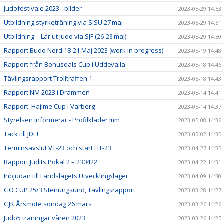
Judofestivale 2023 - bilder
2023-05-29 14:53
Utbildning styrketräning via SISU 27 maj
2023-05-29 14:51
Utbildning – Lär ut judo via SJF (26-28 maj)
2023-05-29 14:50
Rapport Budo Nord 18-21 Maj 2023 (work in progress)
2023-05-19 14:48
Rapport från Bohusdals Cup i Uddevalla
2023-05-18 14:46
Tävlingsrapport Trollträffen 1
2023-05-18 14:43
Rapport NM 2023 i Drammen
2023-05-14 14:41
Rapport: Hajime Cup i Varberg
2023-05-14 14:37
Styrelsen informerar - Profilkläder mm
2023-05-08 14:36
Tack till JDE!
2023-05-02 14:35
Terminsavslut VT-23 och start HT-23
2023-04-27 14:35
Rapport Judits Pokal 2 – 230422
2023-04-22 14:31
Inbjudan till Landslagets Utvecklingsläger
2023-04-09 14:30
GO CUP 25/3 Stenungsund, Tävlingsrapport
2023-03-28 14:27
GJK Årsmöte söndag 26 mars
2023-03-26 14:26
Judo5 träningar våren 2023
2023-03-26 14:25