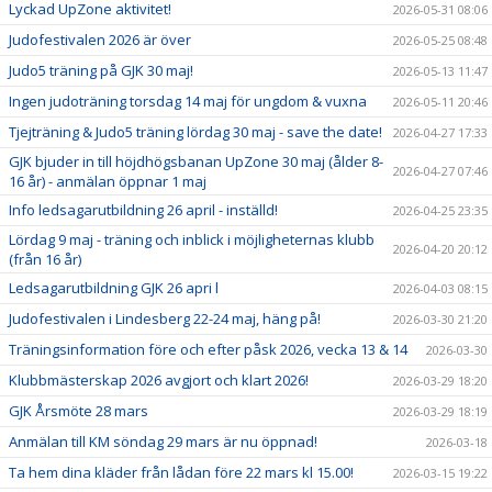
Lyckad UpZone aktivitet!
2026-05-31 08:06
Judofestivalen 2026 är över
2026-05-25 08:48
Judo5 träning på GJK 30 maj!
2026-05-13 11:47
Ingen judoträning torsdag 14 maj för ungdom & vuxna
2026-05-11 20:46
Tjejträning & Judo5 träning lördag 30 maj - save the date!
2026-04-27 17:33
GJK bjuder in till höjdhögsbanan UpZone 30 maj (ålder 8-
2026-04-27 07:46
16 år) - anmälan öppnar 1 maj
Info ledsagarutbildning 26 april - inställd!
2026-04-25 23:35
Lördag 9 maj - träning och inblick i möjligheternas klubb
2026-04-20 20:12
(från 16 år)
Ledsagarutbildning GJK 26 apri l
2026-04-03 08:15
Judofestivalen i Lindesberg 22-24 maj, häng på!
2026-03-30 21:20
Träningsinformation före och efter påsk 2026, vecka 13 & 14
2026-03-30
Klubbmästerskap 2026 avgjort och klart 2026!
2026-03-29 18:20
GJK Årsmöte 28 mars
2026-03-29 18:19
Anmälan till KM söndag 29 mars är nu öppnad!
2026-03-18
Ta hem dina kläder från lådan före 22 mars kl 15.00!
2026-03-15 19:22