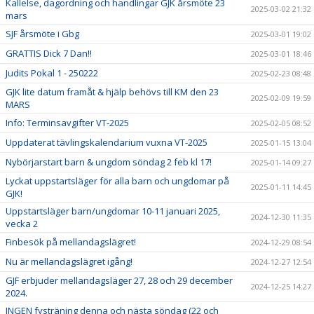
Kallelse, dagordning och handlingar GJK årsmöte 23
2025-03-02 21:32
mars
SJF årsmöte i Gbg
2025-03-01 19:02
GRATTIS Dick 7 Dan!!
2025-03-01 18:46
Judits Pokal 1 - 250222
2025-02-23 08:48
GJK lite datum framåt & hjälp behövs till KM den 23
2025-02-09 19:59
MARS
Info: Terminsavgifter VT-2025
2025-02-05 08:52
Uppdaterat tävlingskalendarium vuxna VT-2025
2025-01-15 13:04
Nybörjarstart barn & ungdom söndag 2 feb kl 17!
2025-01-14 09:27
Lyckat uppstartsläger för alla barn och ungdomar på
2025-01-11 14:45
GJK!
Uppstartsläger barn/ungdomar 10-11 januari 2025,
2024-12-30 11:35
vecka 2
Finbesök på mellandagslägret!
2024-12-29 08:54
Nu är mellandagslägret igång!
2024-12-27 12:54
GJF erbjuder mellandagsläger 27, 28 och 29 december
2024-12-25 14:27
2024.
INGEN fysträning denna och nästa söndag (22 och