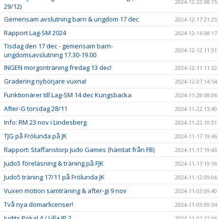
2024-12-22 08:15
29/12)
Gemensam avslutning barn & ungdom 17 dec
2024-12-17 21:25
Rapport Lag-SM 2024
2024-12-16 08:17
Tisdag den 17 dec - gemensam barn-
2024-12-12 11:31
ungdomsavslutning 17.30-19.00
INGEN morgonträning fredag 13 dec!
2024-12-11 11:32
Gradering nybörjare vuxna!
2024-12-07 14:54
Funktionärer till Lag-SM 14 dec Kungsbacka
2024-11-28 08:06
After-G torsdag 28/11
2024-11-22 13:40
Info: RM 23 nov i Lindesberg
2024-11-22 10:31
TJG på Frölunda på JK
2024-11-17 19:46
Rapport: Staffanstorp Judo Games (hämtat från FB)
2024-11-17 19:43
Judo5 föreläsning & träning på FJK
2024-11-17 19:19
Judo5 träning 17/11 på Frölunda JK
2024-11-12 09:06
Vuxen motion samträning & after-gi 9 nov
2024-11-03 09:40
Två nya domarlicenser!
2024-11-03 09:34
Judits Pokal 4 / Lilla JP 2
2024-11-02 12:36