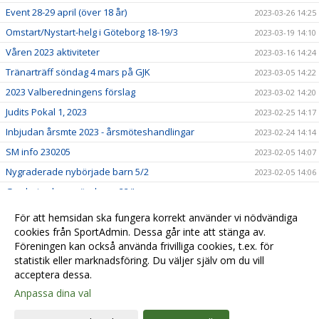
Event 28-29 april (över 18 år)
2023-03-26 14:25
Omstart/Nystart-helg i Göteborg 18-19/3
2023-03-19 14:10
Våren 2023 aktiviteter
2023-03-16 14:24
Tränarträff söndag 4 mars på GJK
2023-03-05 14:22
2023 Valberedningens förslag
2023-03-02 14:20
Judits Pokal 1, 2023
2023-02-25 14:17
Inbjudan årsmte 2023 - årsmöteshandlingar
2023-02-24 14:14
SM info 230205
2023-02-05 14:07
Nygraderade nybörjade barn 5/2
2023-02-05 14:06
Gradering barn söndagar 22/!
2023-01-22 14:03
Lindesberg utvecklingsläger, jan-23
2023-01-22 13:58
För att hemsidan ska fungera korrekt använder vi nödvändiga
Lilla Trollträffen1, jan-23
cookies från SportAdmin. Dessa går inte att stänga av.
2023-01-21 14:01
Föreningen kan också använda frivilliga cookies, t.ex. för
In English
2023-01-01 14:05
statistik eller marknadsföring. Du väljer själv om du vill
acceptera dessa.
Anpassa dina val
Cookie-
Gå till