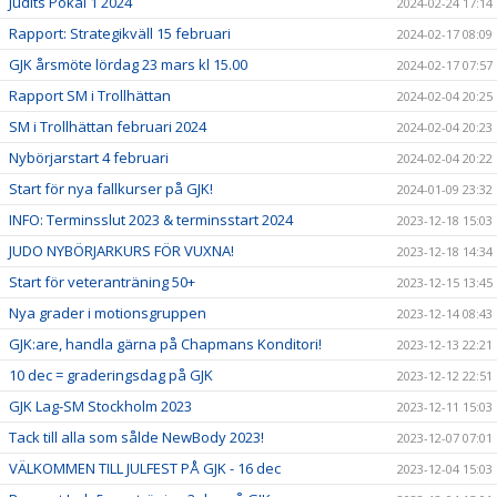
Judits Pokal 1 2024
2024-02-24 17:14
Rapport: Strategikväll 15 februari
2024-02-17 08:09
GJK årsmöte lördag 23 mars kl 15.00
2024-02-17 07:57
Rapport SM i Trollhättan
2024-02-04 20:25
SM i Trollhättan februari 2024
2024-02-04 20:23
Nybörjarstart 4 februari
2024-02-04 20:22
Start för nya fallkurser på GJK!
2024-01-09 23:32
INFO: Terminsslut 2023 & terminsstart 2024
2023-12-18 15:03
JUDO NYBÖRJARKURS FÖR VUXNA!
2023-12-18 14:34
Start för veteranträning 50+
2023-12-15 13:45
Nya grader i motionsgruppen
2023-12-14 08:43
GJK:are, handla gärna på Chapmans Konditori!
2023-12-13 22:21
10 dec = graderingsdag på GJK
2023-12-12 22:51
GJK Lag-SM Stockholm 2023
2023-12-11 15:03
Tack till alla som sålde NewBody 2023!
2023-12-07 07:01
VÄLKOMMEN TILL JULFEST PÅ GJK - 16 dec
2023-12-04 15:03