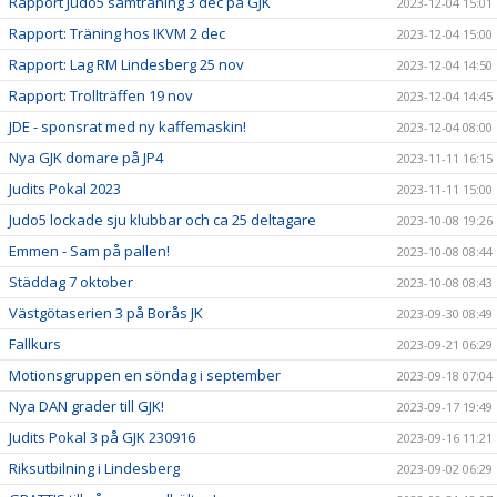
Rapport Judo5 samträning 3 dec på GJK
2023-12-04 15:01
Rapport: Träning hos IKVM 2 dec
2023-12-04 15:00
Rapport: Lag RM Lindesberg 25 nov
2023-12-04 14:50
Rapport: Trollträffen 19 nov
2023-12-04 14:45
JDE - sponsrat med ny kaffemaskin!
2023-12-04 08:00
Nya GJK domare på JP4
2023-11-11 16:15
Judits Pokal 2023
2023-11-11 15:00
Judo5 lockade sju klubbar och ca 25 deltagare
2023-10-08 19:26
Emmen - Sam på pallen!
2023-10-08 08:44
Städdag 7 oktober
2023-10-08 08:43
Västgötaserien 3 på Borås JK
2023-09-30 08:49
Fallkurs
2023-09-21 06:29
Motionsgruppen en söndag i september
2023-09-18 07:04
Nya DAN grader till GJK!
2023-09-17 19:49
Judits Pokal 3 på GJK 230916
2023-09-16 11:21
Riksutbilning i Lindesberg
2023-09-02 06:29