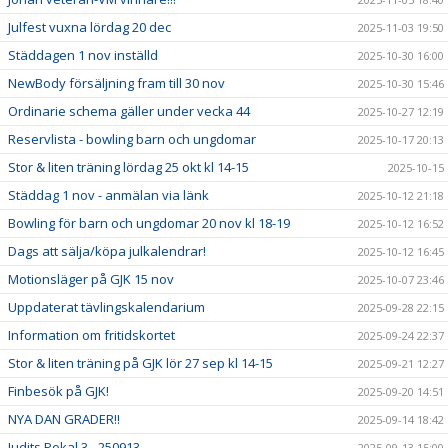
Julfest vuxna lördag 20 dec
2025-11-03 19:50
Städdagen 1 nov inställd
2025-10-30 16:00
NewBody försäljning fram till 30 nov
2025-10-30 15:46
Ordinarie schema gäller under vecka 44
2025-10-27 12:19
Reservlista - bowling barn och ungdomar
2025-10-17 20:13
Stor & liten träning lördag 25 okt kl 14-15
2025-10-15
Städdag 1 nov - anmälan via länk
2025-10-12 21:18
Bowling för barn och ungdomar 20 nov kl 18-19
2025-10-12 16:52
Dags att sälja/köpa julkalendrar!
2025-10-12 16:45
Motionsläger på GJK 15 nov
2025-10-07 23:46
Uppdaterat tävlingskalendarium
2025-09-28 22:15
Information om fritidskortet
2025-09-24 22:37
Stor & liten träning på GJK lör 27 sep kl 14-15
2025-09-21 12:27
Finbesök på GJK!
2025-09-20 14:51
NYA DAN GRADER!!
2025-09-14 18:42
Judits Pokal 3 - 250913
2025-09-13 15:00