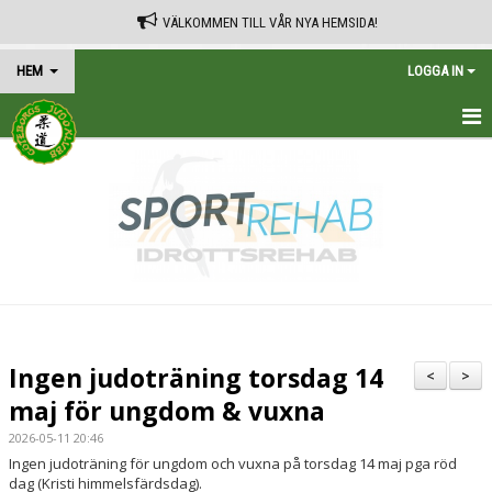
VÄLKOMMEN TILL VÅR NYA HEMSIDA!
HEM
LOGGA IN
HEM
TRÄNINGSSCHEMA
KALENDER
VÅRA AVGIFTER
KONTAKT
Ingen judoträning torsdag 14
<
>
IN ENGLISH
maj för ungdom & vuxna
2026-05-11 20:46
Ingen judoträning för ungdom och vuxna på torsdag 14 maj pga röd
dag (Kristi himmelsfärdsdag).