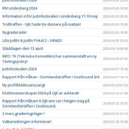
Judofestivalen 2024
2024-05-20 23:00
RM Lindesberg 2024
2024-05-20 22:00
Information inför Judofestivalen i Lindesberg 17-19 maj
2024-05-05 20:20
Trollträffen - GJK hade tre domare på mattan!
2024-05-05 19:00
Nygraderade!
2024-05-05 18:00
Lilla Judits & Judits Pokal 2 - 240420
2024-04-20 20:03
Städdagen den 13 april
2024-04-14 08:08
INFO: TK (Tekniska Kommittén) har sammanställt en ny
2024-04-09 07:30
Tävlingspolicy!
Judofestivalen 2024
2024-04-07 19:18
Rapport från Håkan - Sörmlandsträffen i Oxelösund 6/4
2024-04-07 19:16
Ny profilklädesansvarig!
2024-03-24 07:55
Klubbmästerskapet 2024 på GJK är avklarat!
2024-03-23 21:28
Rapport från Håkan! 6 GJK:are var i helgen iväg på
2024-03-23 19:10
Sörmlandsträffen i Oxelösund.
2 mars graderingsläger !
2024-03-02 21:25
Valberedningen informerar!
2024-02-28 19:38