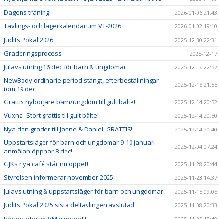
Dagens träning!
2026-01-06 21:43
Tävlings- och lägerkalendarium VT-2026
2026-01-02 19:10
Judits Pokal 2026
2025-12-30 22:31
Graderingsprocess
2025-12-17
Julavslutning 16 dec för barn & ungdomar
2025-12-16 22:57
NewBody ordinarie period stängt, efterbeställningar
2025-12-15 21:55
tom 19 dec
Grattis nybörjare barn/ungdom till gult bälte!
2025-12-14 20:52
Vuxna -Stort grattis till gult bälte!
2025-12-14 20:50
Nya dan grader till Janne & Daniel, GRATTIS!
2025-12-14 20:40
Uppstartsläger för barn och ungdomar 9-10 januari -
2025-12-04 07:24
anmälan öppnar 8 dec!
GJKs nya café står nu öppet!
2025-11-28 20:44
Styrelsen informerar november 2025
2025-11-23 14:37
Julavslutning & uppstartsläger för barn och ungdomar
2025-11-15 09:05
Judits Pokal 2025 sista deltävlingen avslutad
2025-11-08 20:33
Johan veteran-VM vinnare!!!
2025-11-05 18:40