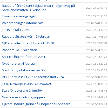
Rapport från Håkan! 6 GJK:are var i helgen iväg på
2024-03-23 19:10
Sörmlandsträffen i Oxelösund.
2 mars graderingsläger !
2024-03-02 21:25
Valberedningen informerar!
2024-02-28 19:38
Judits Pokal 1 2024
2024-02-24 17:14
Rapport: Strategikväll 15 februari
2024-02-17 08:09
GJK årsmöte lördag 23 mars kl 15.00
2024-02-17 07:57
Rapport SM i Trollhättan
2024-02-04 20:25
SM i Trollhättan februari 2024
2024-02-04 20:23
Nybörjarstart 4 februari
2024-02-04 20:22
Start för nya fallkurser på GJK!
2024-01-09 23:32
INFO: Terminsslut 2023 & terminsstart 2024
2023-12-18 15:03
JUDO NYBÖRJARKURS FÖR VUXNA!
2023-12-18 14:34
Start för veteranträning 50+
2023-12-15 13:45
Nya grader i motionsgruppen
2023-12-14 08:43
GJK:are, handla gärna på Chapmans Konditori!
2023-12-13 22:21