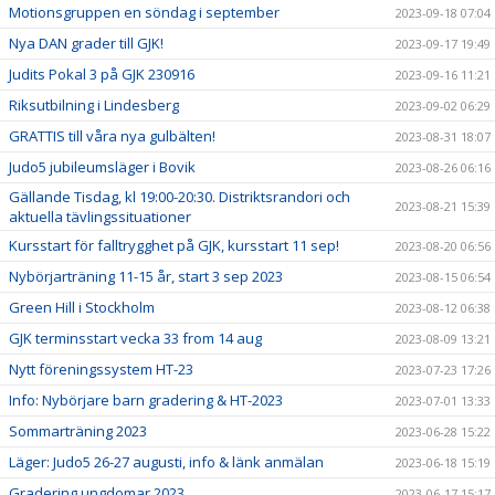
Motionsgruppen en söndag i september
2023-09-18 07:04
Nya DAN grader till GJK!
2023-09-17 19:49
Judits Pokal 3 på GJK 230916
2023-09-16 11:21
Riksutbilning i Lindesberg
2023-09-02 06:29
GRATTIS till våra nya gulbälten!
2023-08-31 18:07
Judo5 jubileumsläger i Bovik
2023-08-26 06:16
Gällande Tisdag, kl 19:00-20:30. Distriktsrandori och
2023-08-21 15:39
aktuella tävlingssituationer
Kursstart för falltrygghet på GJK, kursstart 11 sep!
2023-08-20 06:56
Nybörjarträning 11-15 år, start 3 sep 2023
2023-08-15 06:54
Green Hill i Stockholm
2023-08-12 06:38
GJK terminsstart vecka 33 from 14 aug
2023-08-09 13:21
Nytt föreningssystem HT-23
2023-07-23 17:26
Info: Nybörjare barn gradering & HT-2023
2023-07-01 13:33
Sommarträning 2023
2023-06-28 15:22
Läger: Judo5 26-27 augusti, info & länk anmälan
2023-06-18 15:19
Gradering ungdomar 2023
2023-06-17 15:17