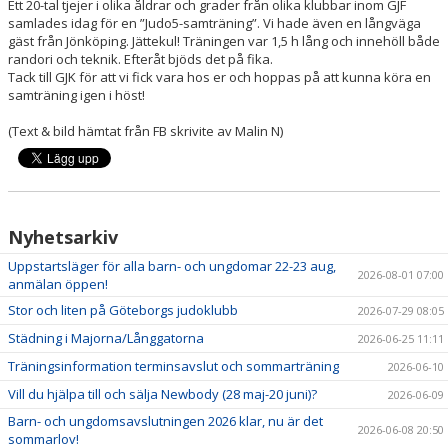
Ett 20-tal tjejer i olika åldrar och grader från olika klubbar inom GJF
samlades idag för en ”Judo5-samträning”. Vi hade även en långväga
gäst från Jönköping. Jättekul! Träningen var 1,5 h lång och innehöll både
randori och teknik. Efteråt bjöds det på fika.
Tack till GJK för att vi fick vara hos er och hoppas på att kunna köra en
samträning igen i höst!
(Text & bild hämtat från FB skrivite av Malin N)
Nyhetsarkiv
Uppstartsläger för alla barn- och ungdomar 22-23 aug,
2026-08-01 07:00
anmälan öppen!
Stor och liten på Göteborgs judoklubb
2026-07-29 08:05
Städning i Majorna/Långgatorna
2026-06-25 11:11
Träningsinformation terminsavslut och sommarträning
2026-06-10
Vill du hjälpa till och sälja Newbody (28 maj-20 juni)?
2026-06-09
Barn- och ungdomsavslutningen 2026 klar, nu är det
2026-06-08 20:50
sommarlov!