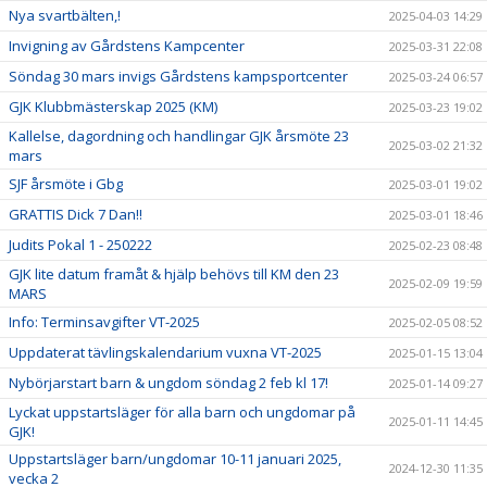
Nya svartbälten,!
2025-04-03 14:29
Invigning av Gårdstens Kampcenter
2025-03-31 22:08
Söndag 30 mars invigs Gårdstens kampsportcenter
2025-03-24 06:57
GJK Klubbmästerskap 2025 (KM)
2025-03-23 19:02
Kallelse, dagordning och handlingar GJK årsmöte 23
2025-03-02 21:32
mars
SJF årsmöte i Gbg
2025-03-01 19:02
GRATTIS Dick 7 Dan!!
2025-03-01 18:46
Judits Pokal 1 - 250222
2025-02-23 08:48
GJK lite datum framåt & hjälp behövs till KM den 23
2025-02-09 19:59
MARS
Info: Terminsavgifter VT-2025
2025-02-05 08:52
Uppdaterat tävlingskalendarium vuxna VT-2025
2025-01-15 13:04
Nybörjarstart barn & ungdom söndag 2 feb kl 17!
2025-01-14 09:27
Lyckat uppstartsläger för alla barn och ungdomar på
2025-01-11 14:45
GJK!
Uppstartsläger barn/ungdomar 10-11 januari 2025,
2024-12-30 11:35
vecka 2