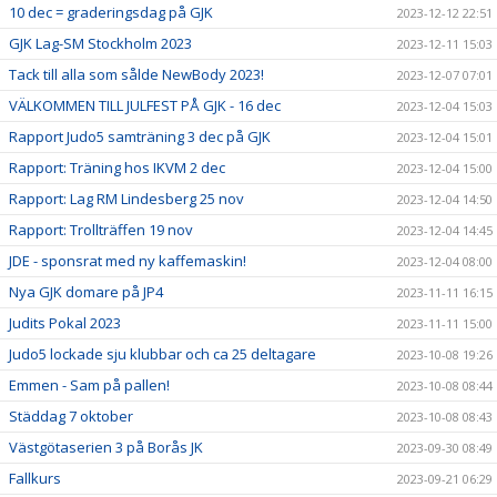
10 dec = graderingsdag på GJK
2023-12-12 22:51
GJK Lag-SM Stockholm 2023
2023-12-11 15:03
Tack till alla som sålde NewBody 2023!
2023-12-07 07:01
VÄLKOMMEN TILL JULFEST PÅ GJK - 16 dec
2023-12-04 15:03
Rapport Judo5 samträning 3 dec på GJK
2023-12-04 15:01
Rapport: Träning hos IKVM 2 dec
2023-12-04 15:00
Rapport: Lag RM Lindesberg 25 nov
2023-12-04 14:50
Rapport: Trollträffen 19 nov
2023-12-04 14:45
JDE - sponsrat med ny kaffemaskin!
2023-12-04 08:00
Nya GJK domare på JP4
2023-11-11 16:15
Judits Pokal 2023
2023-11-11 15:00
Judo5 lockade sju klubbar och ca 25 deltagare
2023-10-08 19:26
Emmen - Sam på pallen!
2023-10-08 08:44
Städdag 7 oktober
2023-10-08 08:43
Västgötaserien 3 på Borås JK
2023-09-30 08:49
Fallkurs
2023-09-21 06:29