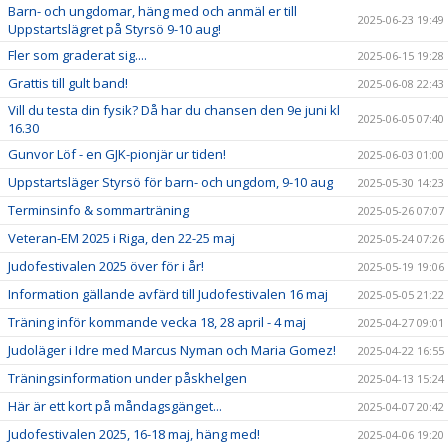
Barn- och ungdomar, häng med och anmäl er till
2025-06-23 19:49
Uppstartslägret på Styrsö 9-10 aug!
Fler som graderat sig....
2025-06-15 19:28
Grattis till gult band!
2025-06-08 22:43
Vill du testa din fysik? Då har du chansen den 9e juni kl
2025-06-05 07:40
16.30
Gunvor Löf - en GJK-pionjär ur tiden!
2025-06-03 01:00
Uppstartsläger Styrsö för barn- och ungdom, 9-10 aug
2025-05-30 14:23
Terminsinfo & sommarträning
2025-05-26 07:07
Veteran-EM 2025 i Riga, den 22-25 maj
2025-05-24 07:26
Judofestivalen 2025 över för i år!
2025-05-19 19:06
Information gällande avfärd till Judofestivalen 16 maj
2025-05-05 21:22
Träning inför kommande vecka 18, 28 april - 4 maj
2025-04-27 09:01
Judoläger i Idre med Marcus Nyman och Maria Gomez!
2025-04-22 16:55
Träningsinformation under påskhelgen
2025-04-13 15:24
Här är ett kort på måndagsgänget...
2025-04-07 20:42
Judofestivalen 2025, 16-18 maj, häng med!
2025-04-06 19:20