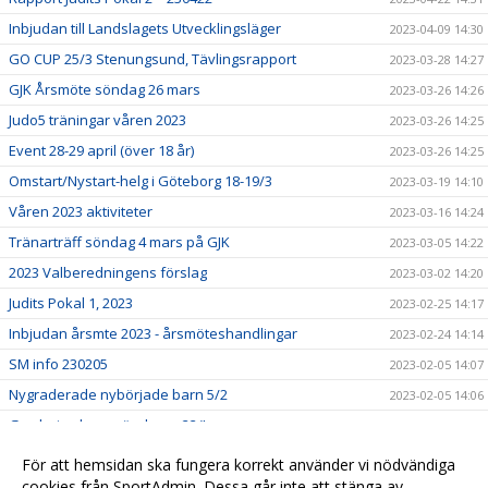
Inbjudan till Landslagets Utvecklingsläger
2023-04-09 14:30
GO CUP 25/3 Stenungsund, Tävlingsrapport
2023-03-28 14:27
GJK Årsmöte söndag 26 mars
2023-03-26 14:26
Judo5 träningar våren 2023
2023-03-26 14:25
Event 28-29 april (över 18 år)
2023-03-26 14:25
Omstart/Nystart-helg i Göteborg 18-19/3
2023-03-19 14:10
Våren 2023 aktiviteter
2023-03-16 14:24
Tränarträff söndag 4 mars på GJK
2023-03-05 14:22
2023 Valberedningens förslag
2023-03-02 14:20
Judits Pokal 1, 2023
2023-02-25 14:17
Inbjudan årsmte 2023 - årsmöteshandlingar
2023-02-24 14:14
SM info 230205
2023-02-05 14:07
Nygraderade nybörjade barn 5/2
2023-02-05 14:06
Gradering barn söndagar 22/!
2023-01-22 14:03
Lindesberg utvecklingsläger, jan-23
2023-01-22 13:58
För att hemsidan ska fungera korrekt använder vi nödvändiga
Lilla Trollträffen1, jan-23
cookies från SportAdmin. Dessa går inte att stänga av.
2023-01-21 14:01