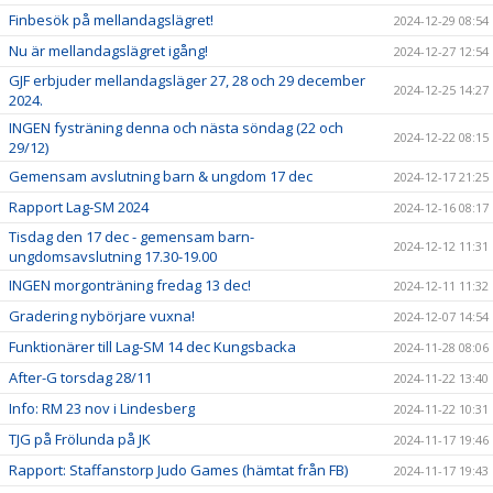
Finbesök på mellandagslägret!
2024-12-29 08:54
Nu är mellandagslägret igång!
2024-12-27 12:54
GJF erbjuder mellandagsläger 27, 28 och 29 december
2024-12-25 14:27
2024.
INGEN fysträning denna och nästa söndag (22 och
2024-12-22 08:15
29/12)
Gemensam avslutning barn & ungdom 17 dec
2024-12-17 21:25
Rapport Lag-SM 2024
2024-12-16 08:17
Tisdag den 17 dec - gemensam barn-
2024-12-12 11:31
ungdomsavslutning 17.30-19.00
INGEN morgonträning fredag 13 dec!
2024-12-11 11:32
Gradering nybörjare vuxna!
2024-12-07 14:54
Funktionärer till Lag-SM 14 dec Kungsbacka
2024-11-28 08:06
After-G torsdag 28/11
2024-11-22 13:40
Info: RM 23 nov i Lindesberg
2024-11-22 10:31
TJG på Frölunda på JK
2024-11-17 19:46
Rapport: Staffanstorp Judo Games (hämtat från FB)
2024-11-17 19:43