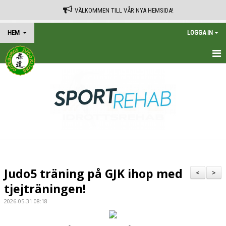
VÄLKOMMEN TILL VÅR NYA HEMSIDA!
HEM
LOGGA IN
HEM
TRÄNINGSSCHEMA
KALENDER
VÅRA AVGIFTER
KONTAKT
Judo5 träning på GJK ihop med
<
>
IN ENGLISH
tjejträningen!
2026-05-31 08:18