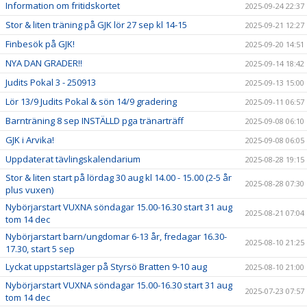
Information om fritidskortet
2025-09-24 22:37
Stor & liten träning på GJK lör 27 sep kl 14-15
2025-09-21 12:27
Finbesök på GJK!
2025-09-20 14:51
NYA DAN GRADER!!
2025-09-14 18:42
Judits Pokal 3 - 250913
2025-09-13 15:00
Lör 13/9 Judits Pokal & sön 14/9 gradering
2025-09-11 06:57
Barnträning 8 sep INSTÄLLD pga tränarträff
2025-09-08 06:10
GJK i Arvika!
2025-09-08 06:05
Uppdaterat tävlingskalendarium
2025-08-28 19:15
Stor & liten start på lördag 30 aug kl 14.00 - 15.00 (2-5 år
2025-08-28 07:30
plus vuxen)
Nybörjarstart VUXNA söndagar 15.00-16.30 start 31 aug
2025-08-21 07:04
tom 14 dec
Nybörjarstart barn/ungdomar 6-13 år, fredagar 16.30-
2025-08-10 21:25
17.30, start 5 sep
Lyckat uppstartsläger på Styrsö Bratten 9-10 aug
2025-08-10 21:00
Nybörjarstart VUXNA söndagar 15.00-16.30 start 31 aug
2025-07-23 07:57
tom 14 dec