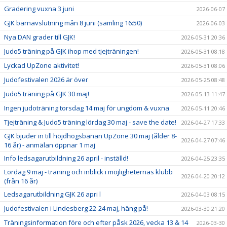
Gradering vuxna 3 juni
2026-06-07
GJK barnavslutning mån 8 juni (samling 16:50)
2026-06-03
Nya DAN grader till GJK!
2026-05-31 20:36
Judo5 träning på GJK ihop med tjejträningen!
2026-05-31 08:18
Lyckad UpZone aktivitet!
2026-05-31 08:06
Judofestivalen 2026 är över
2026-05-25 08:48
Judo5 träning på GJK 30 maj!
2026-05-13 11:47
Ingen judoträning torsdag 14 maj för ungdom & vuxna
2026-05-11 20:46
Tjejträning & Judo5 träning lördag 30 maj - save the date!
2026-04-27 17:33
GJK bjuder in till höjdhögsbanan UpZone 30 maj (ålder 8-
2026-04-27 07:46
16 år) - anmälan öppnar 1 maj
Info ledsagarutbildning 26 april - inställd!
2026-04-25 23:35
Lördag 9 maj - träning och inblick i möjligheternas klubb
2026-04-20 20:12
(från 16 år)
Ledsagarutbildning GJK 26 apri l
2026-04-03 08:15
Judofestivalen i Lindesberg 22-24 maj, häng på!
2026-03-30 21:20
Träningsinformation före och efter påsk 2026, vecka 13 & 14
2026-03-30