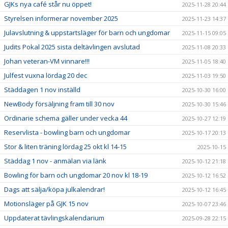
GJKs nya café står nu öppet!
2025-11-28 20:44
Styrelsen informerar november 2025
2025-11-23 14:37
Julavslutning & uppstartsläger för barn och ungdomar
2025-11-15 09:05
Judits Pokal 2025 sista deltävlingen avslutad
2025-11-08 20:33
Johan veteran-VM vinnare!!!
2025-11-05 18:40
Julfest vuxna lördag 20 dec
2025-11-03 19:50
Städdagen 1 nov inställd
2025-10-30 16:00
NewBody försäljning fram till 30 nov
2025-10-30 15:46
Ordinarie schema gäller under vecka 44
2025-10-27 12:19
Reservlista - bowling barn och ungdomar
2025-10-17 20:13
Stor & liten träning lördag 25 okt kl 14-15
2025-10-15
Städdag 1 nov - anmälan via länk
2025-10-12 21:18
Bowling för barn och ungdomar 20 nov kl 18-19
2025-10-12 16:52
Dags att sälja/köpa julkalendrar!
2025-10-12 16:45
Motionsläger på GJK 15 nov
2025-10-07 23:46
Uppdaterat tävlingskalendarium
2025-09-28 22:15