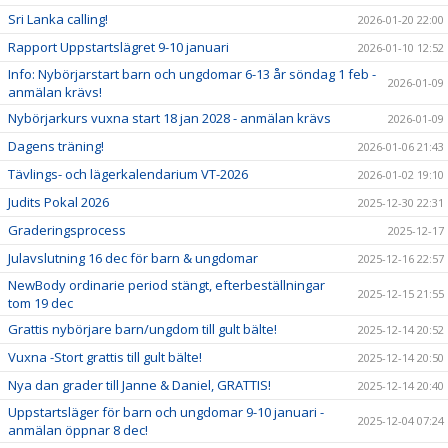
Sri Lanka calling!
2026-01-20 22:00
Rapport Uppstartslägret 9-10 januari
2026-01-10 12:52
Info: Nybörjarstart barn och ungdomar 6-13 år söndag 1 feb -
2026-01-09
anmälan krävs!
Nybörjarkurs vuxna start 18 jan 2028 - anmälan krävs
2026-01-09
Dagens träning!
2026-01-06 21:43
Tävlings- och lägerkalendarium VT-2026
2026-01-02 19:10
Judits Pokal 2026
2025-12-30 22:31
Graderingsprocess
2025-12-17
Julavslutning 16 dec för barn & ungdomar
2025-12-16 22:57
NewBody ordinarie period stängt, efterbeställningar
2025-12-15 21:55
tom 19 dec
Grattis nybörjare barn/ungdom till gult bälte!
2025-12-14 20:52
Vuxna -Stort grattis till gult bälte!
2025-12-14 20:50
Nya dan grader till Janne & Daniel, GRATTIS!
2025-12-14 20:40
Uppstartsläger för barn och ungdomar 9-10 januari -
2025-12-04 07:24
anmälan öppnar 8 dec!