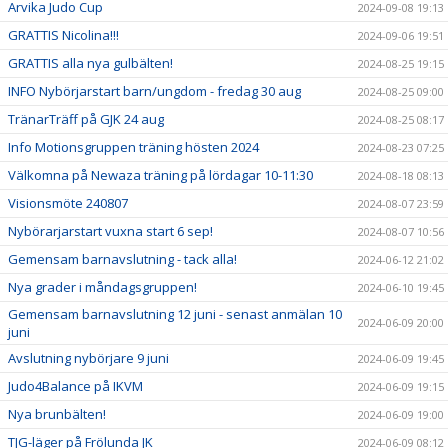
Arvika Judo Cup
2024-09-08 19:13
GRATTIS Nicolina!!!
2024-09-06 19:51
GRATTIS alla nya gulbälten!
2024-08-25 19:15
INFO Nybörjarstart barn/ungdom - fredag 30 aug
2024-08-25 09:00
TränarTräff på GJK 24 aug
2024-08-25 08:17
Info Motionsgruppen träning hösten 2024
2024-08-23 07:25
Välkomna på Newaza träning på lördagar 10-11:30
2024-08-18 08:13
Visionsmöte 240807
2024-08-07 23:59
Nybörarjarstart vuxna start 6 sep!
2024-08-07 10:56
Gemensam barnavslutning - tack alla!
2024-06-12 21:02
Nya grader i måndagsgruppen!
2024-06-10 19:45
Gemensam barnavslutning 12 juni - senast anmälan 10
2024-06-09 20:00
juni
Avslutning nybörjare 9 juni
2024-06-09 19:45
Judo4Balance på IKVM
2024-06-09 19:15
Nya brunbälten!
2024-06-09 19:00
TJG-läger på Frölunda JK
2024-06-09 08:12