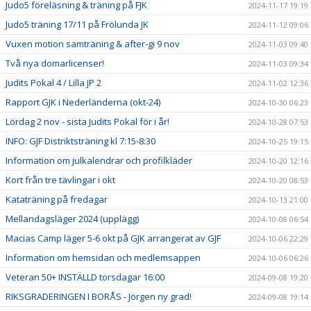
Judo5 föreläsning & träning på FJK
2024-11-17 19:19
Judo5 träning 17/11 på Frölunda JK
2024-11-12 09:06
Vuxen motion samträning & after-gi 9 nov
2024-11-03 09:40
Två nya domarlicenser!
2024-11-03 09:34
Judits Pokal 4 / Lilla JP 2
2024-11-02 12:36
Rapport GJK i Nederländerna (okt-24)
2024-10-30 06:23
Lördag 2 nov - sista Judits Pokal för i år!
2024-10-28 07:53
INFO: GJF Distriktsträning kl 7:15-8:30
2024-10-25 19:15
Information om julkalendrar och profilkläder
2024-10-20 12:16
Kort från tre tävlingar i okt
2024-10-20 08:53
Kataträning på fredagar
2024-10-13 21:00
Mellandagsläger 2024 (upplägg)
2024-10-08 06:54
Macias Camp läger 5-6 okt på GJK arrangerat av GJF
2024-10-06 22:29
Information om hemsidan och medlemsappen
2024-10-06 06:26
Veteran 50+ INSTÄLLD torsdagar 16:00
2024-09-08 19:20
RIKSGRADERINGEN I BORÅS - Jörgen ny grad!
2024-09-08 19:14