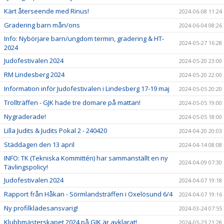
Kärt återseende med Rinus!
2024-06-08 11:24
Gradering barn mån/ons
2024-06-04 08:26
Info: Nybörjare barn/ungdom termin, gradering & HT-
2024-05-27 16:28
2024
Judofestivalen 2024
2024-05-20 23:00
RM Lindesberg 2024
2024-05-20 22:00
Information inför Judofestivalen i Lindesberg 17-19 maj
2024-05-05 20:20
Trollträffen - GJK hade tre domare på mattan!
2024-05-05 19:00
Nygraderade!
2024-05-05 18:00
Lilla Judits & Judits Pokal 2 - 240420
2024-04-20 20:03
Städdagen den 13 april
2024-04-14 08:08
INFO: TK (Tekniska Kommittén) har sammanställt en ny
2024-04-09 07:30
Tävlingspolicy!
Judofestivalen 2024
2024-04-07 19:18
Rapport från Håkan - Sörmlandsträffen i Oxelösund 6/4
2024-04-07 19:16
Ny profilklädesansvarig!
2024-03-24 07:55
Klubbmästerskapet 2024 på GJK är avklarat!
2024-03-23 21:28