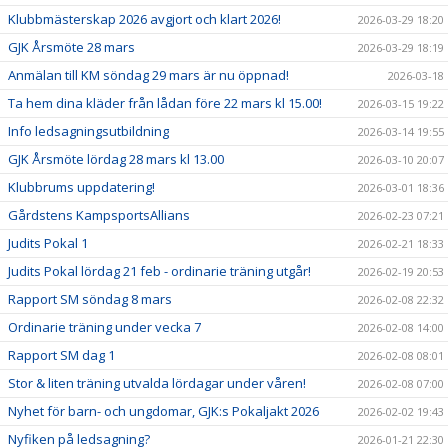
Klubbmästerskap 2026 avgjort och klart 2026!
2026-03-29 18:20
GJK Årsmöte 28 mars
2026-03-29 18:19
Anmälan till KM söndag 29 mars är nu öppnad!
2026-03-18
Ta hem dina kläder från lådan före 22 mars kl 15.00!
2026-03-15 19:22
Info ledsagningsutbildning
2026-03-14 19:55
GJK Årsmöte lördag 28 mars kl 13.00
2026-03-10 20:07
Klubbrums uppdatering!
2026-03-01 18:36
Gårdstens KampsportsAllians
2026-02-23 07:21
Judits Pokal 1
2026-02-21 18:33
Judits Pokal lördag 21 feb - ordinarie träning utgår!
2026-02-19 20:53
Rapport SM söndag 8 mars
2026-02-08 22:32
Ordinarie träning under vecka 7
2026-02-08 14:00
Rapport SM dag 1
2026-02-08 08:01
Stor & liten träning utvalda lördagar under våren!
2026-02-08 07:00
Nyhet för barn- och ungdomar, GJK:s Pokaljakt 2026
2026-02-02 19:43
Nyfiken på ledsagning?
2026-01-21 22:30