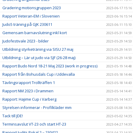
Gradering motionsgruppen 2023
2023-06-17 15:16
Rapport Veteran-EM i Slovenien
2023-06-16 15:14
Judo5 träning på GJK 230611
2023-06-11 15:10
Gemensam barnavslutning inkl kort
2023-05-31 14:59
Judofestivale 2023 - bilder
2023-05-29 14:53
Utbildning styrketräning via SISU 27 maj
2023-05-29 14:51
Utbildning – Lär ut judo via SJF (26-28 maj)
2023-05-29 14:50
Rapport Budo Nord 18-21 Maj 2023 (work in progress)
2023-05-19 14:48
Rapport från Bohusdals Cup i Uddevalla
2023-05-18 14:46
Tävlingsrapport Trollträffen 1
2023-05-18 14:43
Rapport NM 2023 i Drammen
2023-05-14 14:41
Rapport: Hajime Cup i Varberg
2023-05-14 14:37
Styrelsen informerar - Profilkläder mm
2023-05-08 14:36
Tack till JDE!
2023-05-02 14:35
Terminsavslut VT-23 och start HT-23
2023-04-27 14:35
Rapport Judits Pokal 2 – 230422
2023-04-22 14:31